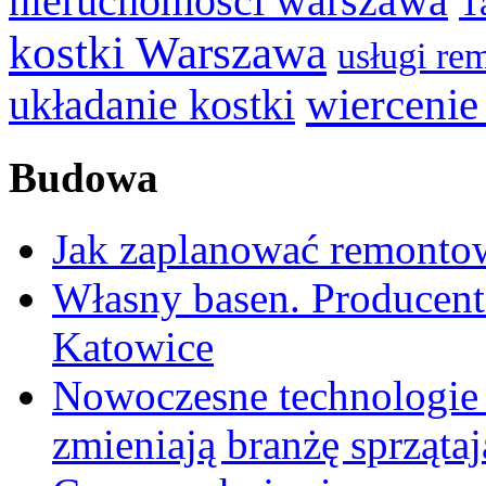
nieruchomości warszawa
T
kostki Warszawa
usługi r
wiercenie
układanie kostki
Budowa
Jak zaplanować remontow
Własny basen. Producen
Katowice
Nowoczesne technologie 
zmieniają branżę sprząta