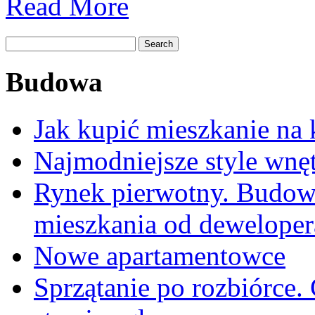
Read More
kroku.
Najważniejsze
i
kluczowe
informacje.
Budowa
Jak kupić mieszkanie na 
Najmodniejsze style wnęt
Rynek pierwotny. Budow
mieszkania od dewelope
Nowe apartamentowce
Sprzątanie po rozbiórce.