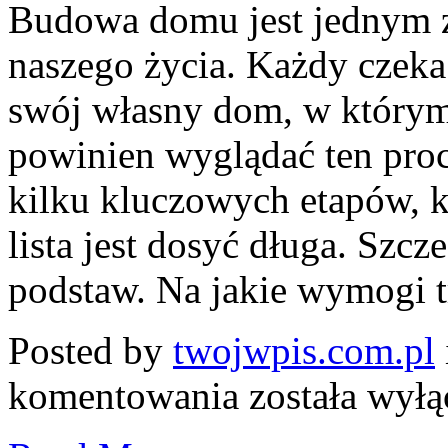
Budowa domu jest jednym z
naszego życia. Każdy czek
swój własny dom, w którym 
powinien wyglądać ten pro
kilku kluczowych etapów, 
lista jest dosyć długa. Sz
podstaw. Na jakie wymogi tr
Posted by
twojwpis.com.pl
Budowa
komentowania
została wył
domu
krok
po