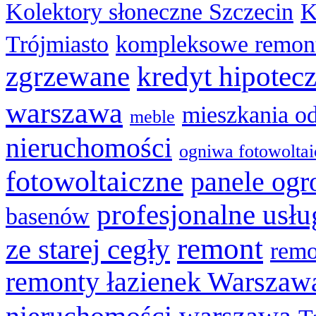
Kolektory słoneczne Szczecin
K
Trójmiasto
kompleksowe remon
zgrzewane
kredyt hipotec
warszawa
mieszkania o
meble
nieruchomości
ogniwa fotowolta
fotowoltaiczne
panele og
profesjonalne usł
basenów
remont
ze starej cegły
remo
remonty łazienek Warszaw