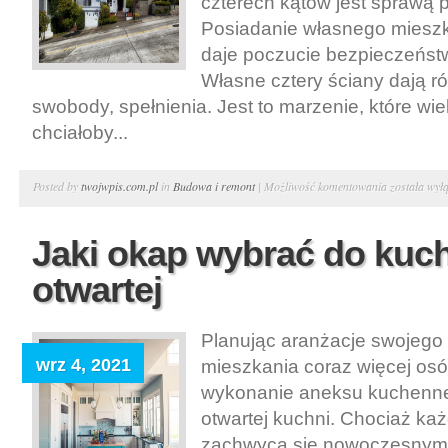
czterech kątów jest sprawą 
Posiadanie własnego miesz
daje poczucie bezpieczeństwa 
Własne cztery ściany dają r
swobody, spełnienia. Jest to marzenie, które wi
chciałoby...
Co
Posted by
twojwpis.com.pl
in
Budowa i remont
|
Możliwość komentowania
została wył
warto
wiedzieć
Jaki okap wybrać do kuc
przed
otwartej
zaciągnięci
kredytu
na
Planując aranżacje swojeg
nieruchomo
wrz 4, 2021
mieszkania coraz więcej osó
wykonanie aneksu kuchenne
otwartej kuchni. Chociaż ka
zachwyca się nowoczesnymi 