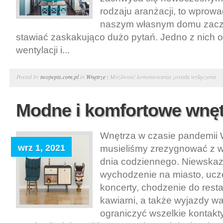
rodzaju aranżacji, to wprowa
naszym własnym domu zacz
stawiać zaskakująco dużo pytań. Jedno z nich 
wentylacji i...
Jaki
Posted by
twojwpis.com.pl
in
Wnętrze
|
Możliwość komentowania
została wyłączona
okap
wybrać
Modne i komfortowe wnęt
do
kuchni
Wnętrza w czasie pandemii 
otwartej
wrz 1, 2021
musieliśmy zrezygnować z w
dnia codziennego. Niewskaz
wychodzenie na miasto, ucz
koncerty, chodzenie do resta
kawiarni, a także wyjazdy w
ograniczyć wszelkie kontakt