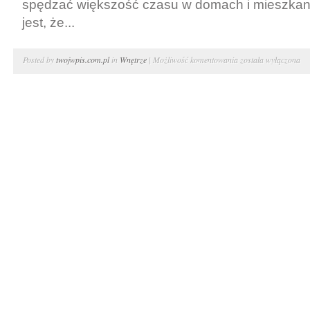
spędzać większość czasu w domach i mieszkan
jest, że...
Modne
Posted by
twojwpis.com.pl
in
Wnętrze
|
Możliwość komentowania
została wyłączona
i
komfortowe
wnętrza