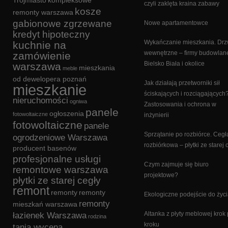
Trójmiasto
kompleksowe
czyli zaklęta kraina zabawy
kosze
remonty warszawa
gabionowe zgrzewane
Nowe apartamentowce
kredyt hipoteczny
Wykańczanie mieszkania. Drz
kuchnie na
wewnętrzne – firmy budowlan
zamówienie
Bielsko Biała i okolice
warszawa
mieszkania
meble
od dewelopera poznań
Jak działają przetworniki sił
mieszkanie
ściskających i rozciągających
nieruchomości
ogniwa
Zastosowania i ochrona w
panele
ogłoszenia
fotowoltaiczne
inżynierii
fotowoltaiczne
panele
Sprzątanie po rozbiórce. Cegł
ogrodzeniowe Warszawa
rozbiórkowa – płytki ze starej 
producent basenów
profesjonalne usługi
Czym zajmuje się biuro
remontowe warszawa
projektowe?
płytki ze starej cegły
remont
remonty
remonty
Ekologiczne podejście do życ
remonty
mieszkań warszawa
Altanka z płyty meblowej krok
łazienek Warszawa
rodzina
kroku
tania wycena