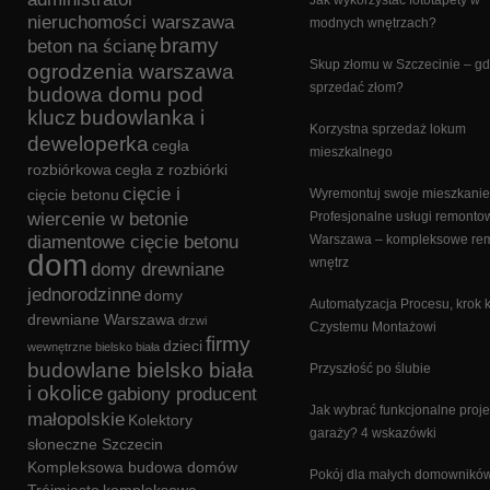
Jak wykorzystać fototapety w
nieruchomości warszawa
modnych wnętrzach?
bramy
beton na ścianę
Skup złomu w Szczecinie – gd
ogrodzenia warszawa
sprzedać złom?
budowa domu pod
klucz
budowlanka i
Korzystna sprzedaż lokum
deweloperka
cegła
mieszkalnego
rozbiórkowa
cegła z rozbiórki
cięcie i
cięcie betonu
Wyremontuj swoje mieszkanie
wiercenie w betonie
Profesjonalne usługi remonto
diamentowe cięcie betonu
Warszawa – kompleksowe re
dom
wnętrz
domy drewniane
jednorodzinne
domy
Automatyzacja Procesu, krok 
drewniane Warszawa
drzwi
Czystemu Montażowi
firmy
dzieci
wewnętrzne bielsko biała
budowlane bielsko biała
Przyszłość po ślubie
i okolice
gabiony producent
Jak wybrać funkcjonalne proje
małopolskie
Kolektory
garaży? 4 wskazówki
słoneczne Szczecin
Kompleksowa budowa domów
Pokój dla małych domowników