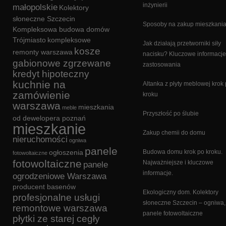
inżynierii
małopolskie
Kolektory
słoneczne Szczecin
Sposoby na zakup mieszkani
Kompleksowa budowa domów
Trójmiasto
kompleksowe
Jak działają przetworniki siły
kosze
remonty warszawa
nacisku? Kluczowe informacje
gabionowe zgrzewane
zastosowania
kredyt hipoteczny
kuchnie na
Altanka z płyty meblowej krok
zamówienie
kroku
warszawa
mieszkania
meble
Przyszłość po ślubie
od dewelopera poznań
mieszkanie
Zakup chemii do domu
nieruchomości
ogniwa
panele
ogłoszenia
Budowa domu krok po kroku.
fotowoltaiczne
fotowoltaiczne
Najważniejsze i kluczowe
panele
informacje.
ogrodzeniowe Warszawa
producent basenów
Ekologiczny dom. Kolektory
profesjonalne usługi
słoneczne Szczecin – ogniwa,
remontowe warszawa
panele fotowoltaiczne
płytki ze starej cegły