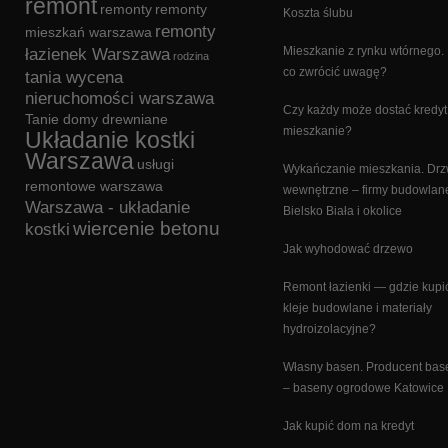
remont
remonty
remonty
Koszta ślubu
remonty
mieszkań warszawa
Mieszkanie z rynku wtórnego.
łazienek Warszawa
rodzina
co zwrócić uwagę?
tania wycena
nieruchomości warszawa
Czy każdy może dostać kredyt
Tanie domy drewniane
mieszkanie?
Układanie kostki
Warszawa
usługi
Wykańczanie mieszkania. Drz
remontowe warszawa
wewnętrzne – firmy budowlan
Warszawa - układanie
Bielsko Biała i okolice
wiercenie betonu
kostki
Jak wyhodować drzewo
Remont łazienki — gdzie kupi
kleje budowlane i materiały
hydroizolacyjne?
Własny basen. Producent ba
– baseny ogrodowe Katowice
Jak kupić dom na kredyt