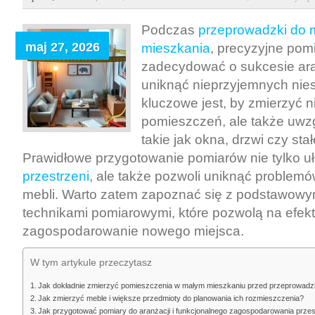
dokładnie
zmierzyć
Podczas
przeprowadzki do 
przed
maj 27, 2026
mieszkania
, precyzyjne pom
przeprowadzką
zadecydować o sukcesie ara
do
uniknąć nieprzyjemnych nie
małego
kluczowe jest, by zmierzyć n
mieszkania,
pomieszczeń, ale także uwz
by
takie jak okna, drzwi czy st
uniknąć
Prawidłowe przygotowanie pomiarów nie tylko u
problemów
przestrzeni
, ale także pozwoli uniknąć problem
z
mebli. Warto zatem zapoznać się z podstawowy
aranżacją
technikami pomiarowymi, które pozwolą na efek
i
zakupami
zagospodarowanie nowego miejsca.
W tym artykule przeczytasz
Jak dokładnie zmierzyć pomieszczenia w małym mieszkaniu przed przeprowad
Jak zmierzyć meble i większe przedmioty do planowania ich rozmieszczenia?
Jak przygotować pomiary do aranżacji i funkcjonalnego zagospodarowania przes