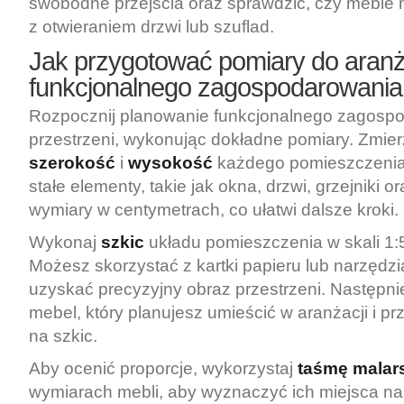
swobodne przejścia oraz sprawdzić, czy meble 
z otwieraniem drzwi lub szuflad.
Jak przygotować pomiary do aranża
funkcjonalnego zagospodarowania 
Rozpocznij planowanie funkcjonalnego zagosp
przestrzeni, wykonując dokładne pomiary. Zmie
szerokość
i
wysokość
każdego pomieszczenia
stałe elementy, takie jak okna, drzwi, grzejniki o
wymiary w centymetrach, co ułatwi dalsze kroki.
Wykonaj
szkic
układu pomieszczenia w skali 1:5
Możesz skorzystać z kartki papieru lub narzędz
uzyskać precyzyjny obraz przestrzeni. Następni
mebel, który planujesz umieścić w aranżacji i pr
na szkic.
Aby ocenić proporcje, wykorzystaj
taśmę malar
wymiarach mebli, aby wyznaczyć ich miejsca na