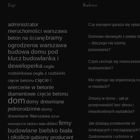
Tagi
Budowa
administrator
Czy wynajem garażu się opła
nieruchomości warszawa
bramy
Domowe obowiązki z piekła 
beton na ścianę
– dlaczego nie lubimy
ogrodzenia warszawa
prasowania?
budowa domu pod
klucz
budowlanka i
Czym cechuje się nowoczesn
deweloperka
cegła
budownictwo?
rozbiórkowa
cegła z rozbiórki
cięcie i
cięcie betonu
Kto zajmuje się organizacją r
wiercenie w betonie
w miastach?
diamentowe cięcie betonu
dom
Zmiany w domu – jak je
domy drewniane
przeprowadzić bez stresu i
jednorodzinne
domy
niepotrzebnych wydatków?
drewniane Warszawa
drzwi
firmy
dzieci
Jak działają przetworniki sił
wewnętrzne bielsko biała
budowlane bielsko biała
ściskających i rozciągających
i okolice
gabiony producent
Zastosowania i ochrona w