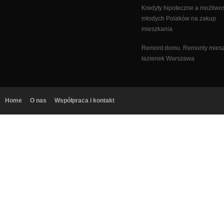
Kredyty hipoteczne a możliwo
młodych Polaków na zakup
mieszkania
Remont domu. Remonty miesz
łazienek Warszawa
Home
O nas
Współpraca i kontakt