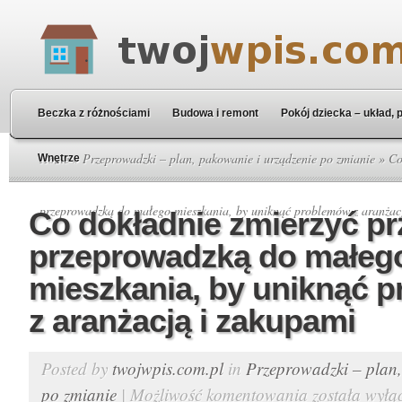
Beczka z różnościami
Budowa i remont
Pokój dziecka – układ, 
Home
»
Przeprowadzki – plan, pakowanie i urządzenie po zmianie
» Co
Wnętrze
przeprowadzką do małego mieszkania, by uniknąć problemów z aranżac
Co dokładnie zmierzyć pr
przeprowadzką do małeg
mieszkania, by uniknąć 
z aranżacją i zakupami
Posted by
twojwpis.com.pl
in
Przeprowadzki – plan,
po zmianie
|
Możliwość komentowania
została wyłą
Co