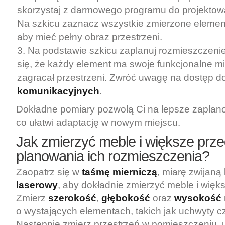
skorzystaj z darmowego programu do projektowa
Na szkicu zaznacz wszystkie zmierzone element
aby mieć pełny obraz przestrzeni.
Na podstawie szkicu zaplanuj rozmieszczenie
się, że każdy element ma swoje funkcjonalne mi
zagracał przestrzeni. Zwróć uwagę na dostęp d
komunikacyjnych
.
Dokładne pomiary pozwolą Ci na lepsze zaplano
co ułatwi adaptację w nowym miejscu.
Jak zmierzyć meble i większe prz
planowania ich rozmieszczenia?
Zaopatrz się w
taśmę mierniczą
, miarę zwijaną
laserowy
, aby dokładnie zmierzyć meble i więk
Zmierz
szerokość
,
głębokość
oraz
wysokość
o wystających elementach, takich jak uchwyty cz
Następnie zmierz przestrzeń w pomieszczeniu, 