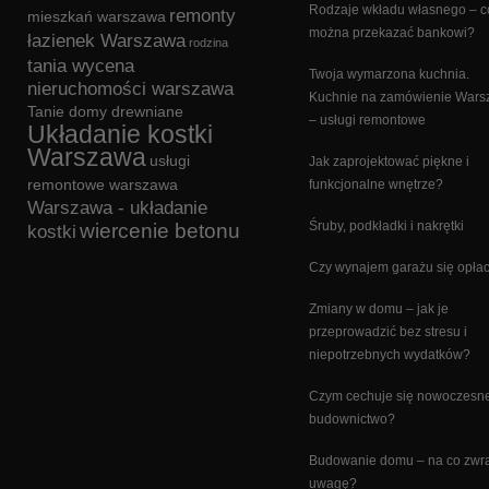
Rodzaje wkładu własnego – c
remonty
mieszkań warszawa
można przekazać bankowi?
łazienek Warszawa
rodzina
tania wycena
Twoja wymarzona kuchnia.
nieruchomości warszawa
Kuchnie na zamówienie War
Tanie domy drewniane
– usługi remontowe
Układanie kostki
Warszawa
usługi
Jak zaprojektować piękne i
remontowe warszawa
funkcjonalne wnętrze?
Warszawa - układanie
Śruby, podkładki i nakrętki
wiercenie betonu
kostki
Czy wynajem garażu się opła
Zmiany w domu – jak je
przeprowadzić bez stresu i
niepotrzebnych wydatków?
Czym cechuje się nowoczesn
budownictwo?
Budowanie domu – na co zwr
uwagę?