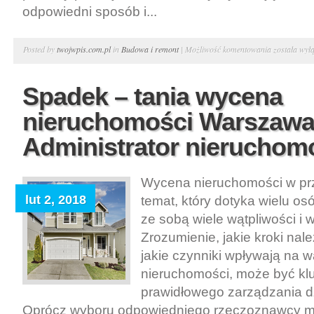
odpowiedni sposób i...
Cięcie
Posted by
twojwpis.com.pl
in
Budowa i remont
|
Możliwość komentowania
została wył
betonu.
Diamentow
Spadek – tania wycena
cięcie
nieruchomości Warszawa
i
wiercenie
Administrator nieruchom
w
betonie
Wycena nieruchomości w pr
lut 2, 2018
temat, który dotyka wielu os
ze sobą wiele wątpliwości i
Zrozumienie, jakie kroki nal
jakie czynniki wpływają na w
nieruchomości, może być kl
prawidłowego zarządzania d
Oprócz wyboru odpowiedniego rzeczoznawcy m