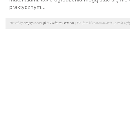
praktycznym...
Wyjątkowe
Posted by
twojwpis.com.pl
in
Budowa i remont
|
Możliwość komentowania
została wył
ogrodzenie.
Kosze
gabionowe
zgrzewane
–
gabiony
producent
małopolskie