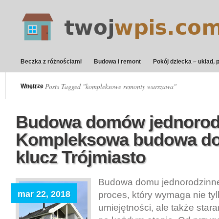
Beczka z różnościami
Budowa i remont
Pokój dziecka – układ, 
Home
» Posts Tagged "kompleksowe remonty warszawa"
Wnętrze
Budowa domów jednorod
Kompleksowa budowa d
klucz Trójmiasto
Budowa domu jednorodzinne
mar 22, 2018
proces, który wymaga nie ty
umiejętności, ale także sta