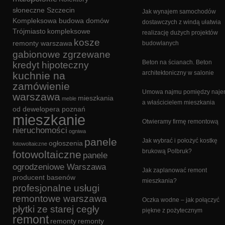
słoneczne Szczecin
Jak wynajem samochodów
Kompleksowa budowa domów
dostawczych z windą ułatwia
Trójmiasto
kompleksowe
realizację dużych projektów
kosze
remonty warszawa
budowlanych
gabionowe zgrzewane
Beton na ścianach. Beton
kredyt hipoteczny
architektoniczny w salonie
kuchnie na
zamówienie
Umowa najmu pomiędzy naj
warszawa
mieszkania
meble
a właścicielem mieszkania
od dewelopera poznań
mieszkanie
Otwieramy firmę remontową
nieruchomości
ogniwa
panele
Jak wybrać i położyć kostkę
ogłoszenia
fotowoltaiczne
brukową Polbruk?
fotowoltaiczne
panele
ogrodzeniowe Warszawa
Jak zaplanować remont
producent basenów
mieszkania?
profesjonalne usługi
remontowe warszawa
Oczka wodne – jak połączyć
płytki ze starej cegły
piękne z pożytecznym
remont
remonty
remonty