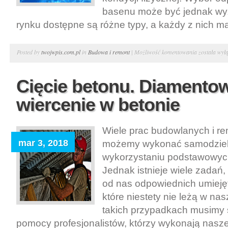
basenu może być jednak w
rynku dostępne są różne typy, a każdy z nich ma
Własny
Posted by
twojwpis.com.pl
in
Budowa i remont
|
Możliwość komentowania
została wył
basen.
Producent
Cięcie betonu. Diamentowe
basenów
wiercenie w betonie
–
baseny
ogrodowe
Wiele prac budowlanych i r
Katowice
mar 3, 2018
możemy wykonać samodziel
wykorzystaniu podstawowyc
Jednak istnieje wiele zadań
od nas odpowiednich umiejęt
które niestety nie leżą w n
takich przypadkach musimy 
pomocy profesjonalistów, którzy wykonają nasze