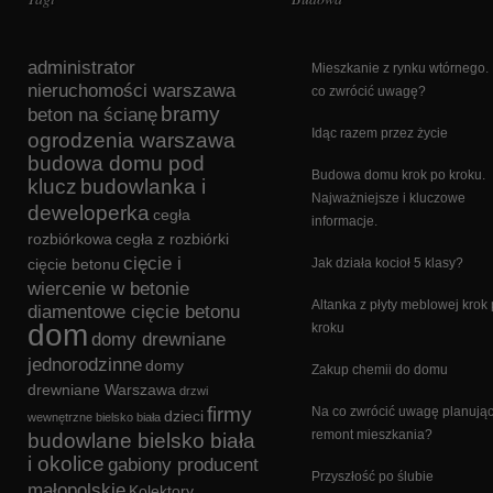
administrator
Mieszkanie z rynku wtórnego.
nieruchomości warszawa
co zwrócić uwagę?
bramy
beton na ścianę
Idąc razem przez życie
ogrodzenia warszawa
budowa domu pod
Budowa domu krok po kroku.
klucz
budowlanka i
Najważniejsze i kluczowe
deweloperka
cegła
informacje.
rozbiórkowa
cegła z rozbiórki
cięcie i
cięcie betonu
Jak działa kocioł 5 klasy?
wiercenie w betonie
Altanka z płyty meblowej krok
diamentowe cięcie betonu
dom
kroku
domy drewniane
jednorodzinne
domy
Zakup chemii do domu
drewniane Warszawa
drzwi
firmy
Na co zwrócić uwagę planują
dzieci
wewnętrzne bielsko biała
remont mieszkania?
budowlane bielsko biała
i okolice
gabiony producent
Przyszłość po ślubie
małopolskie
Kolektory