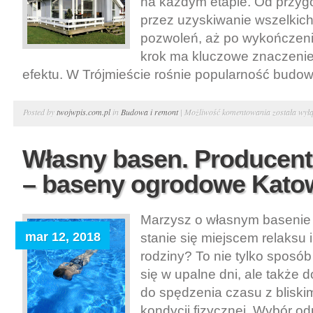
na każdym etapie. Od przygo
przez uzyskiwanie wszelki
pozwoleń, aż po wykończeni
krok ma kluczowe znaczenie
efektu. W Trójmieście rośnie popularność budo
Budowa
Posted by
twojwpis.com.pl
in
Budowa i remont
|
Możliwość komentowania
została wył
domów
jednorodzin
Własny basen. Producen
Komplekso
– baseny ogrodowe Kato
budowa
domów
pod
Marzysz o własnym basenie 
klucz
mar 12, 2018
stanie się miejscem relaksu i
Trójmiasto
rodziny? To nie tylko sposó
się w upalne dni, ale także 
do spędzenia czasu z bliski
kondycji fizycznej. Wybór o