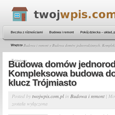
Beczka z różnościami
Budowa i remont
Pokój dziecka – układ, 
Home
»
Budowa i remont
» Budowa domów jednorodzinnych. Komplek
Wnętrze
Trójmiasto
Budowa domów jednorod
Kompleksowa budowa d
klucz Trójmiasto
Posted by
twojwpis.com.pl
in
Budowa i remont
|
Mo
została wyłączona