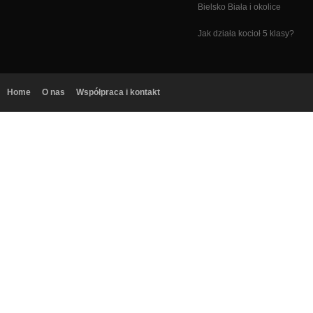
Bielsko Biała i okolice
Jak działa kocioł 5 klasy?
Home
O nas
Współpraca i kontakt