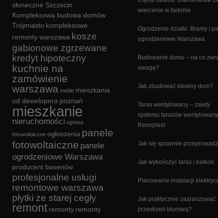
Cięcie betonu. Diamentowe cię
słoneczne Szczecin
wiercenie w betonie
Kompleksowa budowa domów
Trójmiasto
kompleksowe
Ogrodzenie działki. Bramy i p
kosze
remonty warszawa
ogrodzeniowe Warszawa
gabionowe zgrzewane
kredyt hipoteczny
Budowanie domu – na co zwr
kuchnie na
uwagę?
zamówienie
Jak zbudować idealny dom?
warszawa
mieszkania
meble
od dewelopera poznań
Taras wentylowany – zalety
mieszkanie
systemu tarasów wentylowan
nieruchomości
ogniwa
Renoplast
panele
ogłoszenia
fotowoltaiczne
fotowoltaiczne
Jak się sprawnie przeprowadz
panele
ogrodzeniowe Warszawa
Jak wykończyć taras i balkon
producent basenów
profesjonalne usługi
Planowanie instalacji elektryc
remontowe warszawa
płytki ze starej cegły
Jak praktycznie zaaranżować
remont
remonty
remonty
przestrzeń biurową?