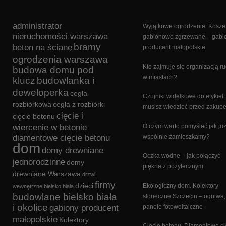
administrator
Wyjątkowe ogrodzenie. Kosze
nieruchomości warszawa
gabionowe zgrzewane – gabi
bramy
beton na ścianę
producent małopolskie
ogrodzenia warszawa
Kto zajmuje się organizacją r
budowa domu pod
w miastach?
klucz
budowlanka i
deweloperka
cegła
Czujniki widełkowe do etykiet:
rozbiórkowa
cegła z rozbiórki
musisz wiedzieć przed zakup
cięcie i
cięcie betonu
wiercenie w betonie
O czym warto pomyśleć jak ju
diamentowe cięcie betonu
wspólnie zamieszkamy?
dom
domy drewniane
Oczka wodne – jak połączyć
jednorodzinne
domy
piękne z pożytecznym
drewniane Warszawa
drzwi
firmy
dzieci
Ekologiczny dom. Kolektory
wewnętrzne bielsko biała
budowlane bielsko biała
słoneczne Szczecin – ogniwa,
i okolice
gabiony producent
panele fotowoltaiczne
małopolskie
Kolektory