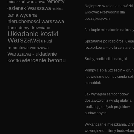
remonty
mieszkań warszawa
Najlepsze szkolenia na wózki
łazienek Warszawa
rodzina
widłowe: Przewodnik dla
tania wycena
początkujących
nieruchomości warszawa
Tanie domy drewniane
Jak kupić mieszkanie na kredy
Układanie kostki
Warszawa
usługi
Sprzątanie po rozbiórce. Cegł
remontowe warszawa
rozbiórkowa – płytki ze starej 
Warszawa - układanie
Śruby, podkładki i nakrętki
wiercenie betonu
kostki
Pompy ciepła Szczecin – gru
i powietrzne pompy ciepła split
monoblok
Jak wynajem samochodów
dostawczych z windą ułatwia
realizację dużych projektów
budowlanych
Wykańczanie mieszkania. Drz
wewnętrzne – firmy budowlan