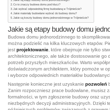
Jakie są etapy budowy domu jednorodzinnego?
Co to znaczy budowa domu pod klucz?
Jak wybrać odpowiednią firmę budowlaną w Trójmieście?
Jakie materiały budowlane wybrać do budowy domu?
Jakie są koszty budowy domu jednorodzinnego w Trójmieście?
Jakie są etapy budowy domu jedn
Budowa domu jednorodzinnego to skomplikowan
można podzielić na kilka kluczowych etapów. P
jest
projektowanie
, które obejmuje nie tylko st
architektonicznego, ale także dostosowanie go 
potrzeb przyszłych mieszkańców. Warto współp
doświadczonym architektem, który pomoże w opt
i wyborze odpowiednich materiałów budowlanyc
Następnie konieczne jest uzyskanie
pozwoleń
b
Zanim rozpoczniesz prace budowlane, musisz z
formalności, w tym zgłoszenie budowy oraz uzy
niezbędnych decyzji administracyjnych. Dzięki 
późniejszych problemów związanych z prawem