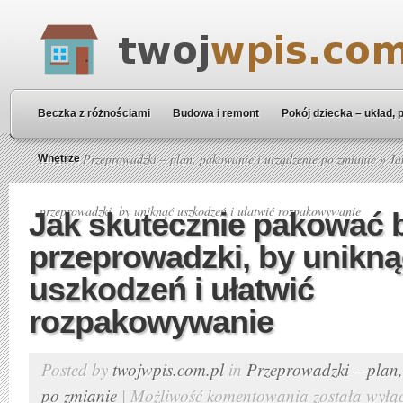
Beczka z różnościami
Budowa i remont
Pokój dziecka – układ, 
Home
»
Przeprowadzki – plan, pakowanie i urządzenie po zmianie
» Ja
Wnętrze
przeprowadzki, by uniknąć uszkodzeń i ułatwić rozpakowywanie
Jak skutecznie pakować 
przeprowadzki, by unikną
uszkodzeń i ułatwić
rozpakowywanie
Posted by
twojwpis.com.pl
in
Przeprowadzki – plan,
po zmianie
|
Możliwość komentowania
została wyłą
Jak