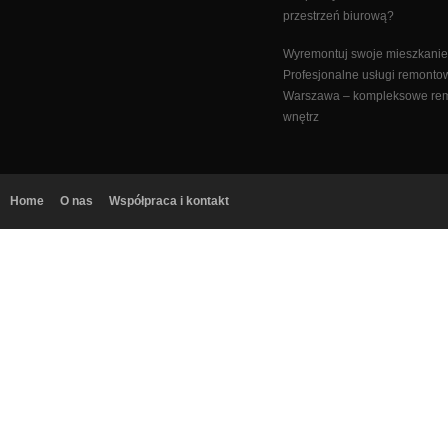
przestrzeń biurową?
Wyremontuj swoje mieszkanie
Profesjonalne usługi remonto
Warszawa – kompleksowe re
wnętrz
Home
O nas
Współpraca i kontakt