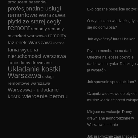
producent basenów
profesjonalne usługi
Ekologiczne podejście do życ
remontowe warszawa
płytki ze starej cegły
O czym trzeba wiedzieć, gdy b
remont
się do domu psa?
remonty
remonty
remonty
mieszkań warszawa
Jak wykończyć taras i balkon
łazienek Warszawa
rodzina
tania wycena
Płynna membrana na dach.
nieruchomości warszawa
Obecnie najlepsze pokrycie
Tanie domy drewniane
dachowe na rynku. Dlaczego 
Układanie kostki
ją wybrać ?
Warszawa
usługi
Jak sprawnie sprzedać dom?
remontowe warszawa
Warszawa - układanie
Czujniki widełkowe do etykiet:
wiercenie betonu
kostki
musisz wiedzieć przed zakup
Miejsce na wakacje. Domy
drewniane jednorodzinne w
Warszawie – tanie.
Jak praktycznie zaaranżować