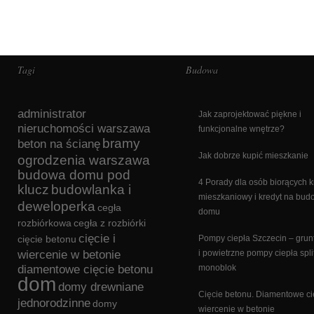
Tagi
Budowa
administrator
Jak zaprojektować piękne i
nieruchomości warszawa
funkcjonalne wnętrze?
bramy
beton na ścianę
Jak dobrze kupić mieszkanie
ogrodzenia warszawa
budowa domu pod
4 Porady dla osób biorących k
klucz
budowlanka i
mieszkaniowy i kredyt na bu
deweloperka
cegła
domu
rozbiórkowa
cegła z rozbiórki
cięcie i
cięcie betonu
Pompy ciepła Szczecin – gru
wiercenie w betonie
i powietrzne pompy ciepła split
diamentowe cięcie betonu
monoblok
dom
domy drewniane
Cięcie betonu. Diamentowe cię
jednorodzinne
domy
wiercenie w betonie