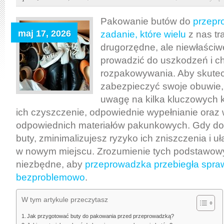
skutecznie
pakować
Pakowanie butów do
przepr
buty
maj 17, 2026
zadanie, które wielu
z nas tr
do
drugorzędne, ale niewłaści
przeprowadzki,
prowadzić do uszkodzeń i 
by
rozpakowywania. Aby skute
uniknąć
zabezpieczyć swoje obuwie,
uszkodzeń
uwagę na kilka kluczowych k
i
ich czyszczenie, odpowiednie wypełnianie oraz
ułatwić
odpowiednich materiałów pakunkowych. Gdy do
rozpakowywanie
buty, zminimalizujesz ryzyko ich zniszczenia i uł
w nowym miejscu. Zrozumienie tych podstawowy
niezbędne, aby
przeprowadzka przebiegła spraw
bezproblemowo
.
W tym artykule przeczytasz
Jak przygotować buty do pakowania przed przeprowadzką?