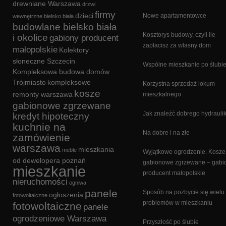
drewniane Warszawa
drzwi
firmy
dzieci
Nowe apartamentowce
wewnętrzne bielsko biała
budowlane bielsko biała
Kosztorys budowy, czyli ile
i okolice
gabiony producent
zapłacisz za własny dom
małopolskie
Kolektory
słoneczne Szczecin
Wspólne mieszkanie po ślubi
Kompleksowa budowa domów
Trójmiasto
kompleksowe
Korzystna sprzedaż lokum
kosze
remonty warszawa
mieszkalnego
gabionowe zgrzewane
Jak znaleźć dobrego hydrauli
kredyt hipoteczny
kuchnie na
Na dobre i na złe
zamówienie
warszawa
mieszkania
meble
Wyjątkowe ogrodzenie. Kosze
od dewelopera poznań
gabionowe zgrzewane – gabi
mieszkanie
producent małopolskie
nieruchomości
ogniwa
panele
Sposób na pozbycie się wielu
ogłoszenia
fotowoltaiczne
problemów w mieszkaniu
fotowoltaiczne
panele
ogrodzeniowe Warszawa
Przyszłość po ślubie