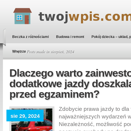
Beczka z różnościami
Budowa i remont
Pokój dziecka – układ, 
Home
» Posts made in sierpień, 2024
Wnętrze
Dlaczego warto zainwest
dodatkowe jazdy doszkal
przed egzaminem?
Zdobycie prawa jazdy to dla
sie 29, 2024
najważniejszych wydarzeń w
Niezależność, możliwość po