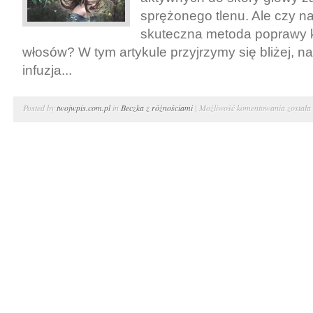
sprężonego tlenu. Ale czy na
skuteczna metoda poprawy ko
włosów? W tym artykule przyjrzymy się bliżej, n
infuzja...
Infuzja
Posted by
twojwpis.com.pl
in
Beczka z różnościami
|
Możliwość komentowania
została
tlenowa
Czy
to
skutecz
metoda
pielęgna
skóry?