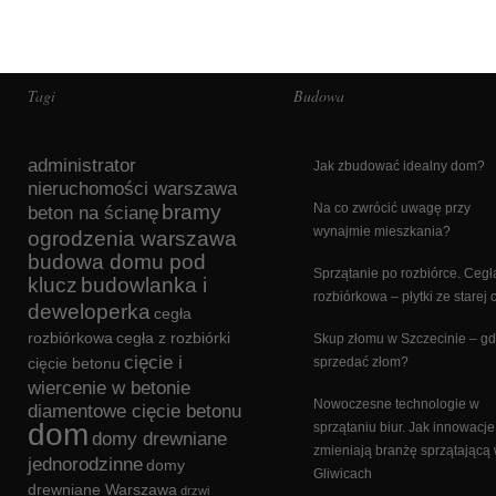
Tagi
Budowa
administrator
Jak zbudować idealny dom?
nieruchomości warszawa
bramy
Na co zwrócić uwagę przy
beton na ścianę
wynajmie mieszkania?
ogrodzenia warszawa
budowa domu pod
Sprzątanie po rozbiórce. Cegł
klucz
budowlanka i
rozbiórkowa – płytki ze starej 
deweloperka
cegła
rozbiórkowa
cegła z rozbiórki
Skup złomu w Szczecinie – gd
cięcie i
cięcie betonu
sprzedać złom?
wiercenie w betonie
Nowoczesne technologie w
diamentowe cięcie betonu
dom
sprzątaniu biur. Jak innowacje
domy drewniane
zmieniają branżę sprzątającą
jednorodzinne
domy
Gliwicach
drewniane Warszawa
drzwi