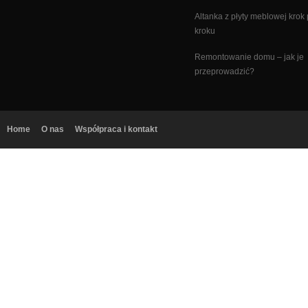
Altanka z płyty meblowej krok
kroku
Remontowanie domu – jak je
przeprowadzić?
Home
O nas
Współpraca i kontakt