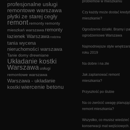
problemów w mieszkaniu
profesjonalne usługi
remontowe warszawa
Czy każdy może dostać kredyt
płytki ze starej cegły
mieszkanie?
remont
remonty
remonty
remonty
Ogrodzenie działki. Bramy i p
mieszkań warszawa
ogrodzeniowe Warszawa
łazienek Warszawa
rodzina
tania wycena
Najmodniejsze style wnętrzars
nieruchomości warszawa
roku 2019
Tanie domy drewniane
Układanie kostki
Na dobre i na złe
Warszawa
usługi
remontowe warszawa
Jak zaplanować remont
Warszawa - układanie
mieszkania?
wiercenie betonu
kostki
Przyszłość po ślubie
Na co zwrócić uwagę planują
remont mieszkania?
Wszystko, co musisz wiedzieć
konserwacji mat wejściowych.