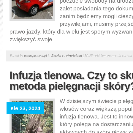
poczucie swobody na drodze 
zalet posiadania tego doku
zanim będziemy mogli cieszy
przywilejami, musimy przejś
prawo jazdy, który dla wielu jest sporym wyzwa
zwiększyć swoje...
Dlacze
Posted by
twojwpis.com.pl
in
Beczka z różnościami
|
Możliwość komentowania
została
warto
zainwe
Infuzja tlenowa. Czy to s
w
metoda pielęgnacji skóry
dodatk
jazdy
doszkal
W dzisiejszym świecie pielęg
przed
sie 23, 2024
włosów coraz większą popul
egzami
infuzja tlenowa. Jest to inn
który polega na dostarczaniu
aktywnych do skóry głowy 