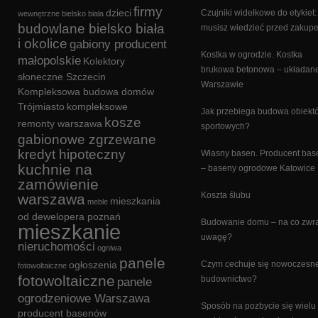
firmy
dzieci
Czujniki widełkowe do etykiet:
wewnętrzne bielsko biała
budowlane bielsko biała
musisz wiedzieć przed zakup
i okolice
gabiony producent
Kostka w ogrodzie. Kostka
małopolskie
Kolektory
brukowa betonowa – układan
słoneczne Szczecin
Warszawie
Kompleksowa budowa domów
Trójmiasto
kompleksowe
Jak przebiega budowa obiekt
kosze
remonty warszawa
sportowych?
gabionowe zgrzewane
kredyt hipoteczny
Własny basen. Producent ba
kuchnie na
– baseny ogrodowe Katowice
zamówienie
Koszta ślubu
warszawa
mieszkania
meble
od dewelopera poznań
Budowanie domu – na co zwr
mieszkanie
uwagę?
nieruchomości
ogniwa
panele
ogłoszenia
Czym cechuje się nowoczesn
fotowoltaiczne
fotowoltaiczne
budownictwo?
panele
ogrodzeniowe Warszawa
Sposób na pozbycie się wielu
producent basenów