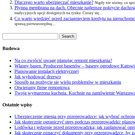
Dlaczego warto ubezpieczać mieszkanie?
Nigdy nie wiemy, co spot
Płynna membrana na dach. Obecnie najlepsze pokrycie dachow
tradycyjnych opcji dostępnych na rynku. Cieszy się...
Co warto wiedzieć przed zaciągnięciem kredytu na nieruchom
sprawą pierwszorzędną....
Budowa
Na co zwrócić uwagę planując remont mieszkania?
Własny basen. Producent basenów – baseny ogrodowe Katowi
Planowanie instalacji elektrycznej
Jak wyhodować drzewo
Sposób na pozbycie się wielu problemów w mieszkaniu
Otwieramy firmę remontową
Twoja wymarzona kuchnia. Kuchnie na zamówienie Warszawa
Ostatnie wpisy
Ubezpieczenie mienia przy przeprowadzce: jak wybrać ochronę
Jak skutecznie ograniczyć stres podczas przeprowadzki: plano
Lodówka i jedzenie przed przeprowadzką: jak zaplanować opróżn
Jak skutecznie oznaczyć dokumenty przy przeprowadzce, by z