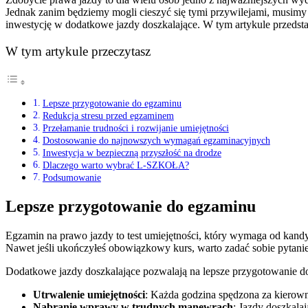
Jednak zanim będziemy mogli cieszyć się tymi przywilejami, musimy
inwestycję w dodatkowe jazdy doszkalające. W tym artykule przedst
W tym artykule przeczytasz
Lepsze przygotowanie do egzaminu
Redukcja stresu przed egzaminem
Przełamanie trudności i rozwijanie umiejętności
Dostosowanie do najnowszych wymagań egzaminacyjnych
Inwestycja w bezpieczną przyszłość na drodze
Dlaczego warto wybrać L-SZKOŁA?
Podsumowanie
Lepsze przygotowanie do egzaminu
Egzamin na prawo jazdy to test umiejętności, który wymaga od kand
Nawet jeśli ukończyłeś obowiązkowy kurs, warto zadać sobie pytani
Dodatkowe jazdy doszkalające pozwalają na lepsze przygotowanie d
Utrwalenie umiejętności
: Każda godzina spędzona za kierown
Nabranie wprawy w trudnych manewrach
: Jazdy doszkala