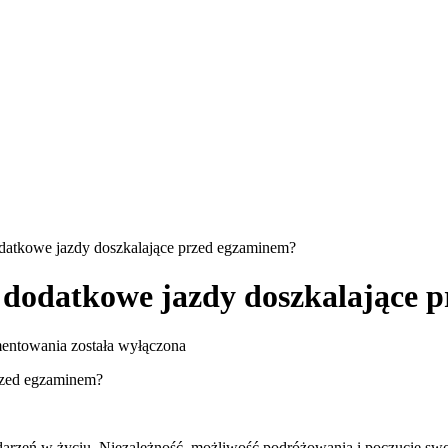
atkowe jazdy doszkalające przed egzaminem?
 dodatkowe jazdy doszkalające 
Dlaczego
mentowania
została wyłączona
warto
zainwestować
w
dodatkowe
jazdy
arzeń w życiu. Niezależność, możliwość podróżowania i poczucie swob