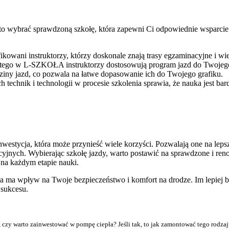
arto wybrać sprawdzoną szkołę, która zapewni Ci odpowiednie wspar
wani instruktorzy, którzy doskonale znają trasy egzaminacyjne i wie
latego w L-SZKOŁA instruktorzy dostosowują program jazd do Twojego
iny jazd, co pozwala na łatwe dopasowanie ich do Twojego grafiku.
technik i technologii w procesie szkolenia sprawia, że nauka jest bar
estycja, która może przynieść wiele korzyści. Pozwalają one na lepsz
jnych. Wybierając szkołę jazdy, warto postawić na sprawdzone i ren
e na każdym etapie nauki.
óra ma wpływ na Twoje bezpieczeństwo i komfort na drodze. Im lepiej 
sukcesu.
, czy warto zainwestować w pompę ciepła? Jeśli tak, to jak zamontować tego rodza