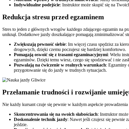
Indywidualne podejście
: Instruktor może skupić się na Twoi
Redukcja stresu przed egzaminem
Stres to jeden z głównych wrogów każdego zdającego egzamin na pra
uniknął. Dodatkowe jazdy doszkalające pomagają zminimalizować str
Zwiększają pewność siebie
: Im więcej czasu spędzisz za kie
drogowych, dzięki czemu poczujesz się bardziej komfortowo.
Pomagają oswoić się z trasami egzaminacyjnymi
: Wielu in
egzaminów. Dzięki temu wiesz, czego się spodziewać i nie za
Pozwalają na ćwiczenie w realnych warunkach
: Egzaminy 
przygotowanie się do jazdy w trudnych sytuacjach.
Przełamanie trudności i rozwijanie umieję
Nie każdy kursant czuje się pewnie w każdym aspekcie prowadzenia
Skoncentrowania się na swoich słabościach
: Instruktor moż
Doskonalenie technik jazdy
: Nawet jeśli czujesz się pewnie
jeździe.