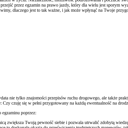
doszkalające
 przejść przez egzamin na prawo jazdy, który dla wielu jest sporym 
przed
awimy, dlaczego jest to tak ważne, i jak może wpłynąć na Twoje przy
egzaminem?
ydata nie tylko znajomości przepisów ruchu drogowego, ale także pra
e: Czy czuję się w pełni przygotowany na każdą ewentualność na drod
o egzaminu poprzez:
icą zwiększa Twoją pewność siebie i pozwala utrwalić zdobytą wiedzę
jące to doskonała okazja do przećwiczenia trudniejszych manewrów, tak