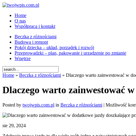
Home
O nas
Współpraca i kontakt
Beczka z różnościami
Budowa i remont
Pokój dziecka – układ, porządek i rozwój
Przeprowadzki – plan, pakowanie i urządzenie po zmianie
Wnętrze
Home
»
Beczka z różnościami
» Dlaczego warto zainwestować w dod
Dlaczego warto zainwestować w
Posted by
twojwpis.com.pl
in
Beczka z różnościami
|
Możliwość ko
sie 29, 2024
Zdobycie prawa jazdy to dla wielu osób jedno z najważniejszych wyd