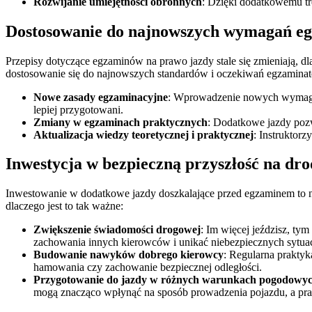
Rozwijanie umiejętności obronnych
: Dzięki dodatkowemu tr
Dostosowanie do najnowszych wymagań e
Przepisy dotyczące egzaminów na prawo jazdy stale się zmieniają, 
dostosowanie się do najnowszych standardów i oczekiwań egzamina
Nowe zasady egzaminacyjne
: Wprowadzenie nowych wymagań,
lepiej przygotowani.
Zmiany w egzaminach praktycznych
: Dodatkowe jazdy pozw
Aktualizacja wiedzy teoretycznej i praktycznej
: Instruktor
Inwestycja w bezpieczną przyszłość na dro
Inwestowanie w dodatkowe jazdy doszkalające przed egzaminem to ni
dlaczego jest to tak ważne:
Zwiększenie świadomości drogowej
: Im więcej jeździsz, ty
zachowania innych kierowców i unikać niebezpiecznych sytuac
Budowanie nawyków dobrego kierowcy
: Regularna prakty
hamowania czy zachowanie bezpiecznej odległości.
Przygotowanie do jazdy w różnych warunkach pogodowy
mogą znacząco wpłynąć na sposób prowadzenia pojazdu, a prak