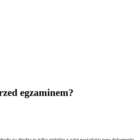
przed egzaminem?
ody na drodze to tylko niektóre z zalet posiadania tego dokumentu.