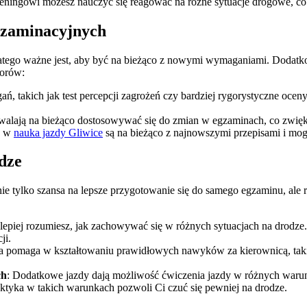
eningowi możesz nauczyć się reagować na różne sytuacje drogowe, c
gzaminacyjnych
dlatego ważne jest, aby być na bieżąco z nowymi wymaganiami. Dodat
torów:
 takich jak test percepcji zagrożeń czy bardziej rygorystyczne ocen
alają na bieżąco dostosowywać się do zmian w egzaminach, co zwięk
zy w
nauka jazdy Gliwice
są na bieżąco z najnowszymi przepisami i m
dze
e tylko szansa na lepsze przygotowanie się do samego egzaminu, ale 
m lepiej rozumiesz, jak zachowywać się w różnych sytuacjach na drod
ji.
ka pomaga w kształtowaniu prawidłowych nawyków za kierownicą, takic
ch
: Dodatkowe jazdy dają możliwość ćwiczenia jazdy w różnych warunk
tyka w takich warunkach pozwoli Ci czuć się pewniej na drodze.