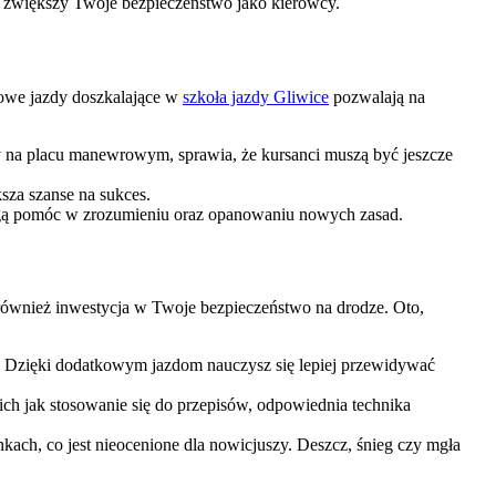
o zwiększy Twoje bezpieczeństwo jako kierowcy.
kowe jazdy doszkalające w
szkoła jazdy Gliwice
pozwalają na
y na placu manewrowym, sprawia, że kursanci muszą być jeszcze
sza szanse na sukces.
ogą pomóc w zrozumieniu oraz opanowaniu nowych zasad.
również inwestycja w Twoje bezpieczeństwo na drodze. Oto,
ze. Dzięki dodatkowym jazdom nauczysz się lepiej przewidywać
h jak stosowanie się do przepisów, odpowiednia technika
ach, co jest nieocenione dla nowicjuszy. Deszcz, śnieg czy mgła