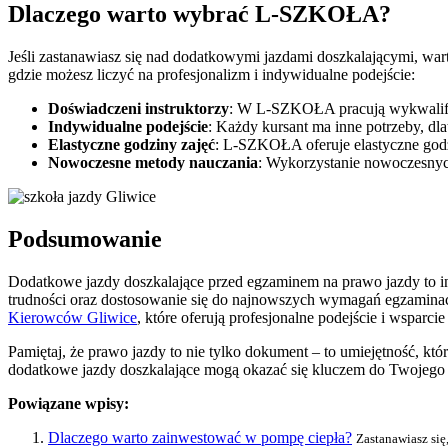
Dlaczego warto wybrać L-SZKOŁA?
Jeśli zastanawiasz się nad dodatkowymi jazdami doszkalającymi, w
gdzie możesz liczyć na profesjonalizm i indywidualne podejście:
Doświadczeni instruktorzy
: W L-SZKOŁA pracują wykwalifiko
Indywidualne podejście
: Każdy kursant ma inne potrzeby, d
Elastyczne godziny zajęć
: L-SZKOŁA oferuje elastyczne godz
Nowoczesne metody nauczania
: Wykorzystanie nowoczesnych 
Podsumowanie
Dodatkowe jazdy doszkalające przed egzaminem na prawo jazdy to inw
trudności oraz dostosowanie się do najnowszych wymagań egzaminacy
Kierowców Gliwice
, które oferują profesjonalne podejście i wsparci
Pamiętaj, że prawo jazdy to nie tylko dokument – to umiejętność, kt
dodatkowe jazdy doszkalające mogą okazać się kluczem do Twojego 
Powiązane wpisy:
Dlaczego warto zainwestować w pompę ciepła?
Zastanawiasz się