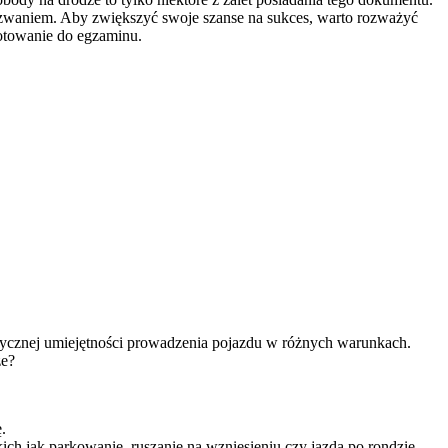
wyzwaniem. Aby zwiększyć swoje szanse na sukces, warto rozważyć
gotowanie do egzaminu.
ktycznej umiejętności prowadzenia pojazdu w różnych warunkach.
ze?
.
ich jak parkowanie, ruszanie na wzniesieniu czy jazda po rondzie.