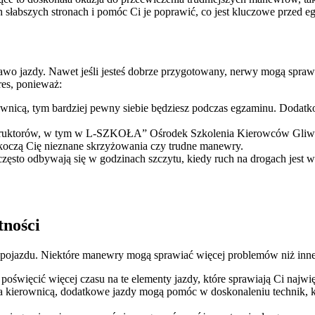
ch słabszych stronach i pomóc Ci je poprawić, co jest kluczowe przed 
wo jazdy. Nawet jeśli jesteś dobrze przygotowany, nerwy mogą spraw
es, ponieważ:
rownicą, tym bardziej pewny siebie będziesz podczas egzaminu. Dodat
struktorów, w tym w L-SZKOŁA” Ośrodek Szkolenia Kierowców Gliwice, 
skoczą Cię nieznane skrzyżowania czy trudne manewry.
często odbywają się w godzinach szczytu, kiedy ruch na drogach jest
tności
 pojazdu. Niektóre manewry mogą sprawiać więcej problemów niż inne
e poświęcić więcej czasu na te elementy jazdy, które sprawiają Ci najw
 za kierownicą, dodatkowe jazdy mogą pomóc w doskonaleniu technik, kt