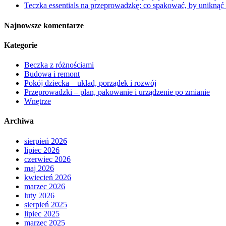
Teczka essentials na przeprowadzkę: co spakować, by uniknąć
Najnowsze komentarze
Kategorie
Beczka z różnościami
Budowa i remont
Pokój dziecka – układ, porządek i rozwój
Przeprowadzki – plan, pakowanie i urządzenie po zmianie
Wnętrze
Archiwa
sierpień 2026
lipiec 2026
czerwiec 2026
maj 2026
kwiecień 2026
marzec 2026
luty 2026
sierpień 2025
lipiec 2025
marzec 2025