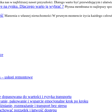
ka nas w najbliższej nawet przyszłości. Dlatego warto być przewidującym i ułatwia
e na rynku. Dlaczego warto ją wybrać ?
Płynna membrana to najlepszy spos
ość
Marzenia o własnej nieruchomości W pewnym momencie życia każdego człowiek
ce
 – usługi remontowe
 dopasowaną do wartości i ryzyka transportu
wanie, pakowanie i wsparcie emocjonalne krok po kroku
ianie, rozmrażanie i transport bez stresu
achować porządek i łatwość dostępu