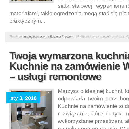
siatki stalowej i wypełnione
materiałami, takie ogrodzenia mogą stać się nie 
praktycznym...
Wyjątkowe
Posted by
twojwpis.com.pl
in
Budowa i remont
|
Możliwość komentowania
została wył
ogrodzenie.
Kosze
Twoja wymarzona kuchni
gabionowe
Kuchnie na zamówienie 
zgrzewane
–
– usługi remontowe
gabiony
producent
Marzysz o idealnej kuchni, k
małopolskie
sty 3, 2018
odpowiada Twoim potrzebom 
Kuchnie na zamówienie to d
rozwiązanie, które nie tylko
wykorzystanie przestrzeni, a
na pełną personalizację. W s