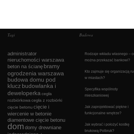
Tagi
Budowa
administrator
Rodzaje wkładu własnego – c
nieruchomości warszawa
można przekazać bankowi?
bramy
beton na ścianę
Kto zajmuje się organizacją r
ogrodzenia warszawa
w miastach?
budowa domu pod
klucz
budowlanka i
Specyfika wspólnoty
deweloperka
cegła
mieszkaniowej
rozbiórkowa
cegła z rozbiórki
cięcie i
cięcie betonu
Jak zaprojektować piękne i
wiercenie w betonie
funkcjonalne wnętrze?
diamentowe cięcie betonu
dom
Jak wybrać i położyć kostkę
domy drewniane
brukową Polbruk?