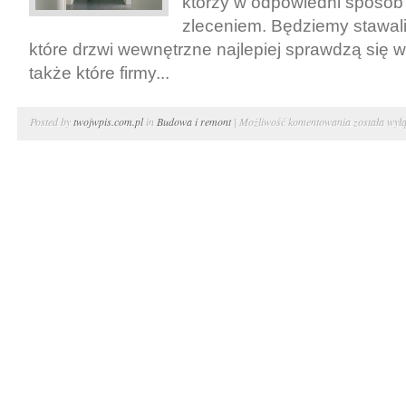
którzy w odpowiedni sposób
zleceniem. Będziemy stawal
które drzwi wewnętrzne najlepiej sprawdzą się
także które firmy...
Wykańczani
Posted by
twojwpis.com.pl
in
Budowa i remont
|
Możliwość komentowania
została wył
mieszkania.
Drzwi
wewnętrzne
–
firmy
budowlane
Bielsko
Biała
i
okolice