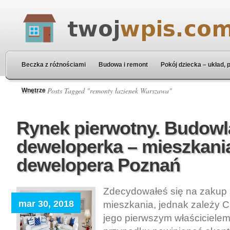
Beczka z różnościami
Budowa i remont
Pokój dziecka – układ, 
Home
» Posts Tagged "remonty łazienek Warszawa"
Wnętrze
Rynek pierwotny. Budowl
deweloperka – mieszkani
dewelopera Poznań
Zdecydowałeś się na zakup
mar 30, 2018
mieszkania, jednak zależy Ci
jego pierwszym właściciele