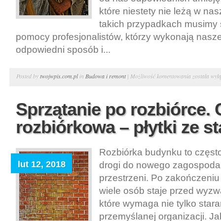
które niestety nie leżą w n
takich przypadkach musimy 
pomocy profesjonalistów, którzy wykonają nasze
odpowiedni sposób i...
Cięcie
Posted by
twojwpis.com.pl
in
Budowa i remont
|
Możliwość komentowania
została wył
betonu.
Diamentow
Sprzątanie po rozbiórce. 
cięcie
rozbiórkowa – płytki ze st
i
wiercenie
w
Rozbiórka budynku to często
betonie
lut 12, 2018
drogi do nowego zagospoda
przestrzeni. Po zakończeniu
wiele osób staje przed wyzw
które wymaga nie tylko stara
przemyślanej organizacji. Ja