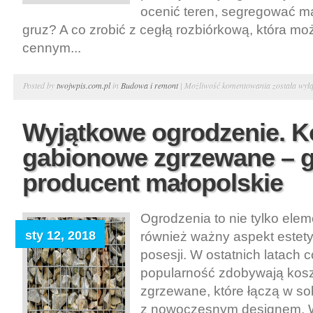
ocenić teren, segregować ma
gruz? A co zrobić z cegłą rozbiórkową, która mo
cennym...
Sprzątanie
Posted by
twojwpis.com.pl
in
Budowa i remont
|
Możliwość komentowania
została wył
po
rozbiórce.
Wyjątkowe ogrodzenie. K
Cegła
gabionowe zgrzewane – 
rozbiórkow
–
producent małopolskie
płytki
ze
Ogrodzenia to nie tylko elem
starej
sty 12, 2018
również ważny aspekt estet
cegły
posesji. W ostatnich latach 
popularność zdobywają kos
zgrzewane, które łączą w so
z nowoczesnym designem. W