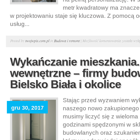
metr kwadratowy ma znaczen
w projektowaniu staje się kluczowa. Z pomocą 
usług...
Twoja
Posted by
twojwpis.com.pl
in
Budowa i remont
|
Możliwość komentowania
została wył
wymarzona
kuchnia.
Wykańczanie mieszkania.
Kuchnie
wewnętrzne – firmy budo
na
zamówienie
Bielsko Biała i okolice
Warszawa
–
Stając przed wyzwaniem wy
usługi
gru 30, 2017
naszego nowo zakupionego
remontowe
musimy liczyć się z wieloma
godzinami spędzonymi w sk
budowlanych oraz szukaniem