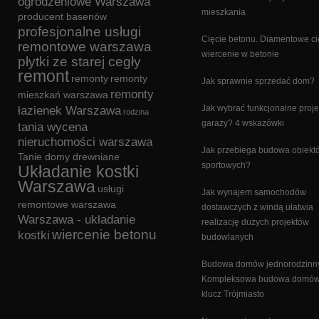
ogrodzeniowe Warszawa
mieszkania
producent basenów
profesjonalne usługi
Cięcie betonu. Diamentowe cię
remontowe warszawa
wiercenie w betonie
płytki ze starej cegły
remont
remonty
remonty
Jak sprawnie sprzedać dom?
remonty
mieszkań warszawa
Jak wybrać funkcjonalne proje
łazienek Warszawa
rodzina
garaży? 4 wskazówki
tania wycena
nieruchomości warszawa
Jak przebiega budowa obiekt
Tanie domy drewniane
sportowych?
Układanie kostki
Warszawa
usługi
Jak wynajem samochodów
remontowe warszawa
dostawczych z windą ułatwia
Warszawa - układanie
realizację dużych projektów
wiercenie betonu
kostki
budowlanych
Budowa domów jednorodzinn
Kompleksowa budowa domów
klucz Trójmiasto