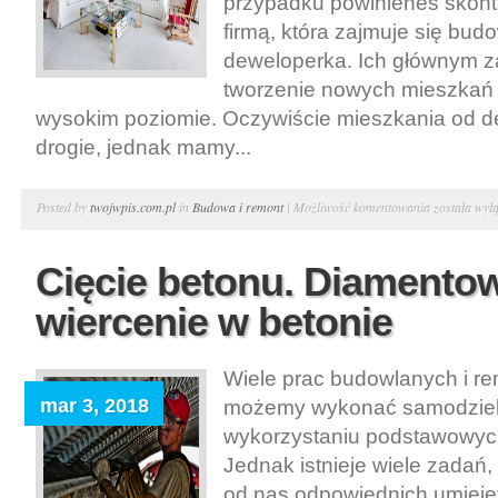
przypadku powinieneś skont
firmą, która zajmuje się bud
deweloperka. Ich głównym z
tworzenie nowych mieszkań
wysokim poziomie. Oczywiście mieszkania od d
drogie, jednak mamy...
Rynek
Posted by
twojwpis.com.pl
in
Budowa i remont
|
Możliwość komentowania
została wył
pierwotny.
Budowlanka
Cięcie betonu. Diamentowe
i
wiercenie w betonie
deweloperk
–
mieszkania
Wiele prac budowlanych i r
od
mar 3, 2018
możemy wykonać samodziel
dewelopera
wykorzystaniu podstawowyc
Poznań
Jednak istnieje wiele zadań
od nas odpowiednich umiejęt