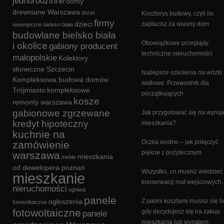
jednorodzinne
domy
drewniane Warszawa
drzwi
Kosztorys budowy, czyli ile
firmy
dzieci
zapłacisz za własny dom
wewnętrzne bielsko biała
budowlane bielsko biała
Obowiązkowe przeglądy
i okolice
gabiony producent
techniczne nieruchomości
małopolskie
Kolektory
słoneczne Szczecin
Najlepsze szkolenia na wózki
Kompleksowa budowa domów
widłowe: Przewodnik dla
Trójmiasto
kompleksowe
początkujących
kosze
remonty warszawa
gabionowe zgrzewane
Jak przygotować się na wyna
kredyt hipoteczny
mieszkania?
kuchnie na
Oczka wodne – jak połączyć
zamówienie
piękne z pożytecznym
warszawa
mieszkania
meble
od dewelopera poznań
Wszystko, co musisz wiedzieć
mieszkanie
konserwacji mat wejściowych.
nieruchomości
ogniwa
panele
ogłoszenia
Z jakimi kosztami musisz się li
fotowoltaiczne
fotowoltaiczne
gdy decydujesz się na zakup
panele
mieszkania lub wynajem