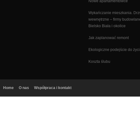
Nowe apartamentowce
Wykańczanie mieszkania. Drz
wewnętrzne – firmy budowlan
Bielsko Biała i okolice
Jak zaplanować remont
Ekologiczne podejście do życ
Koszta ślubu
Home
O nas
Współpraca i kontakt