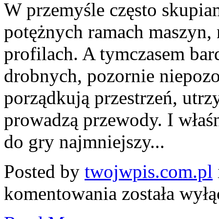
W przemyśle często skupiam
potężnych ramach maszyn, n
profilach. A tymczasem bard
drobnych, pozornie niepoz
porządkują przestrzeń, utrz
prowadzą przewody. I właśn
do gry najmniejszy...
Posted by
twojwpis.com.pl
Profil
komentowania
została wył
aluminiowy
20×20
–