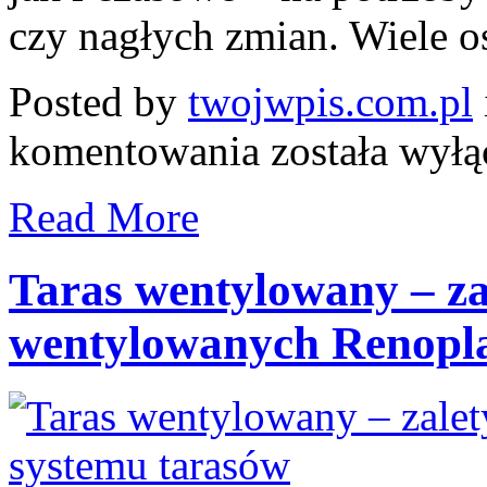
czy nagłych zmian. Wiele os
Posted by
twojwpis.com.pl
Kto
komentowania
została wył
zajmuje
się
organizacją
Read More
ruchu
w
miastach?
Taras wentylowany – za
wentylowanych Renopl