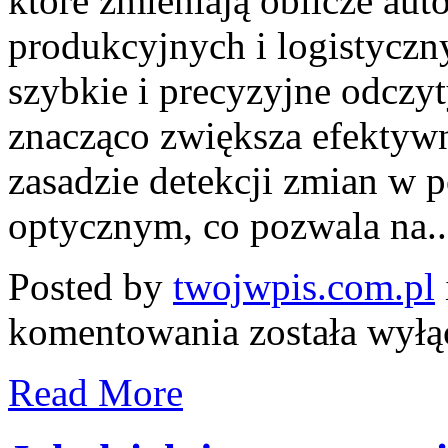
które zmieniają oblicze au
produkcyjnych i logistyczn
szybkie i precyzyjne odczyt
znacząco zwiększa efektywn
zasadzie detekcji zmian w 
optycznym, co pozwala na..
Posted by
twojwpis.com.pl
Czujniki
komentowania
została wył
widełkowe
do
etykiet:
Read More
co
musisz
wiedzieć
przed