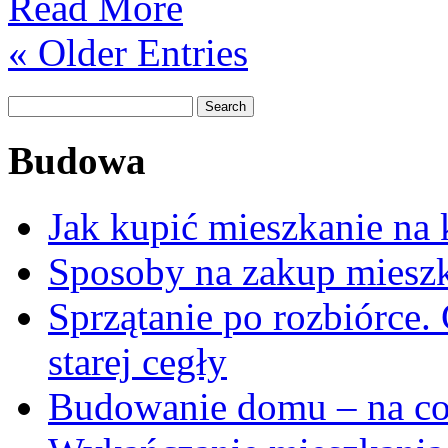
Read More
z
windą
« Older Entries
ułatwia
realizację
dużych
projektów
budowlanych
Budowa
Jak kupić mieszkanie na 
Sposoby na zakup miesz
Sprzątanie po rozbiórce.
starej cegły
Budowanie domu – na co