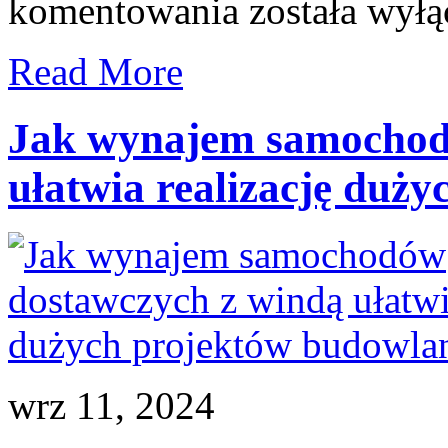
komentowania
została wył
szkolenia
na
wózki
Read More
widłowe:
Przewodnik
dla
początkujących
Jak wynajem samochod
ułatwia realizację duż
wrz 11, 2024