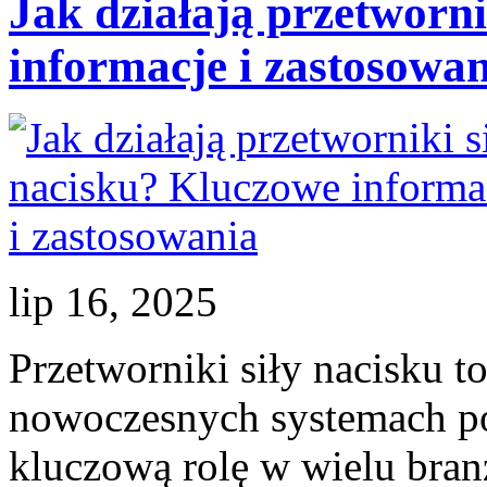
Jak działają przetworni
zakupem?
informacje i zastosowa
lip 16, 2025
Przetworniki siły nacisku t
nowoczesnych systemach p
kluczową rolę w wielu bra