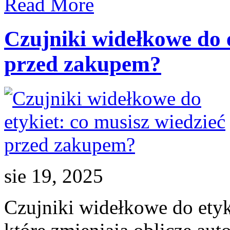
Read More
mały
przekrój,
duże
możliwości
Czujniki widełkowe do e
w
praktyce
przed zakupem?
sie 19, 2025
Czujniki widełkowe do etyk