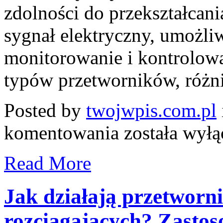
zdolności do przekształcania
sygnał elektryczny, umożli
monitorowanie i kontrolowa
typów przetworników, różnią
Posted by
twojwpis.com.pl
Jak
komentowania
została wył
działają
przetworniki
siły
Read More
nacisku?
Kluczowe
informacje
i
Jak działają przetwornik
zastosowania
rozciągających? Zastos