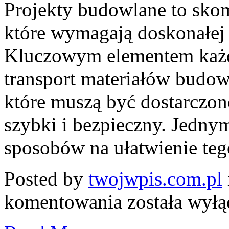
Projekty budowlane to sko
które wymagają doskonałej o
Kluczowym elementem każd
transport materiałów budow
które muszą być dostarczo
szybki i bezpieczny. Jedny
sposobów na ułatwienie tego
Posted by
twojwpis.com.pl
Jak
komentowania
została wył
wynajem
samochodów
dostawczych