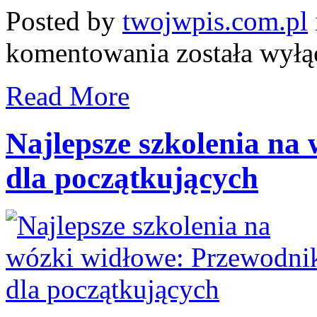
Posted by
twojwpis.com.pl
Taras
komentowania
została wył
wentylowany
–
zalety
Read More
systemu
tarasów
wentylowanych
Renoplast
Najlepsze szkolenia na
dla początkujących