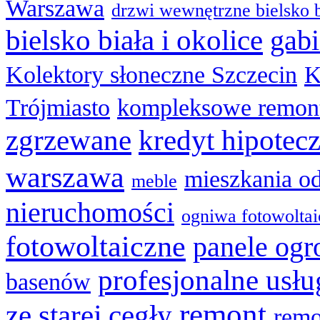
Warszawa
drzwi wewnętrzne bielsko b
bielsko biała i okolice
gabi
Kolektory słoneczne Szczecin
K
Trójmiasto
kompleksowe remon
zgrzewane
kredyt hipotec
warszawa
mieszkania o
meble
nieruchomości
ogniwa fotowolta
fotowoltaiczne
panele og
profesjonalne usł
basenów
remont
ze starej cegły
remo