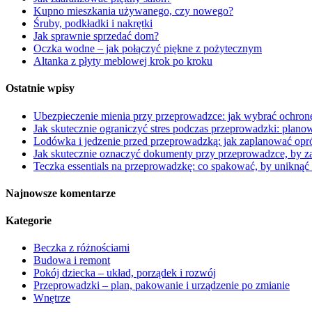
Kupno mieszkania używanego, czy nowego?
Śruby, podkładki i nakrętki
Jak sprawnie sprzedać dom?
Oczka wodne – jak połączyć piękne z pożytecznym
Altanka z płyty meblowej krok po kroku
Ostatnie wpisy
Ubezpieczenie mienia przy przeprowadzce: jak wybrać ochronę
Jak skutecznie ograniczyć stres podczas przeprowadzki: plano
Lodówka i jedzenie przed przeprowadzką: jak zaplanować opróżn
Jak skutecznie oznaczyć dokumenty przy przeprowadzce, by z
Teczka essentials na przeprowadzkę: co spakować, by uniknąć
Najnowsze komentarze
Kategorie
Beczka z różnościami
Budowa i remont
Pokój dziecka – układ, porządek i rozwój
Przeprowadzki – plan, pakowanie i urządzenie po zmianie
Wnętrze