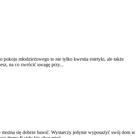
 pokoju młodzieżowego to nie tylko kwestia estetyki, ale także
esz, na co zwrócić uwagę przy...
dzie można się dobrze bawić. Wystarczy jedynie wyposażyć swój dom w
jego domu Każdy kto chce mieć...