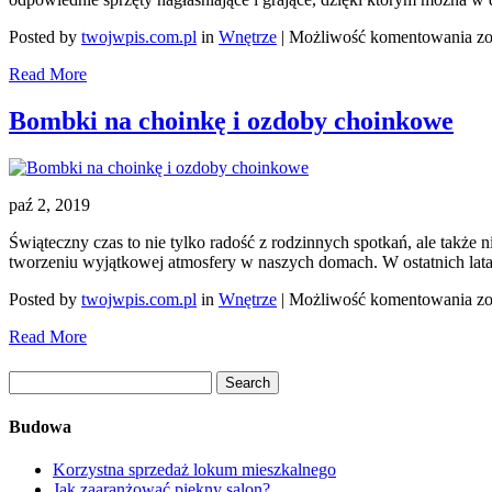
Tr
Posted by
twojwpis.com.pl
in
Wnętrze
|
Możliwość komentowania
zo
ro
Read More
w
d
Bombki na choinkę i ozdoby choinkowe
paź 2, 2019
Świąteczny czas to nie tylko radość z rodzinnych spotkań, ale takż
tworzeniu wyjątkowej atmosfery w naszych domach. W ostatnich latac
B
Posted by
twojwpis.com.pl
in
Wnętrze
|
Możliwość komentowania
zo
na
Read More
ch
i
o
c
Budowa
Korzystna sprzedaż lokum mieszkalnego
Jak zaaranżować piękny salon?