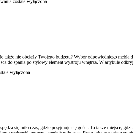
Jak
owania
została wyłączona
dobrze
kupić
mieszkanie
 ale także nie obciąży Twojego budżetu? Wybór odpowiedniego mebla do
ca do spania po stylowy element wystroju wnętrza. W artykule odkryj
owoczesna
stała wyłączona
nia
rsalka
pędza się miło czas, gdzie przyjmuje się gości. To także miejsce, g
 domu rozkręcić imprezę i spędzić miło czas. Rozrywka w zaciszu swo