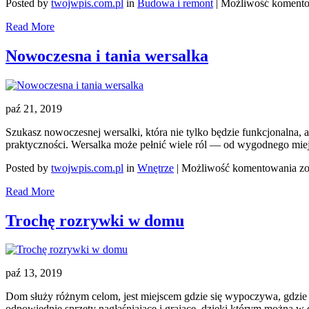
Posted by
twojwpis.com.pl
in
Budowa i remont
|
Możliwość koment
Read More
Nowoczesna i tania wersalka
paź 21, 2019
Szukasz nowoczesnej wersalki, która nie tylko będzie funkcjonalna,
praktyczności. Wersalka może pełnić wiele ról — od wygodnego miejs
N
Posted by
twojwpis.com.pl
in
Wnętrze
|
Możliwość komentowania
zo
i
Read More
ta
we
Trochę rozrywki w domu
paź 13, 2019
Dom służy różnym celom, jest miejscem gdzie się wypoczywa, gdzie s
odpowiednie sprzęty nagłaśniające i grające, dzięki którym można w