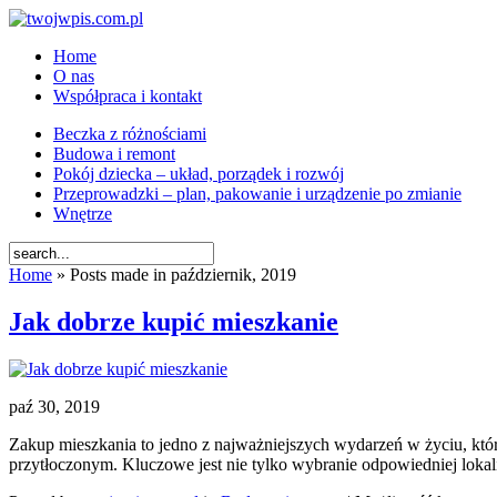
Home
O nas
Współpraca i kontakt
Beczka z różnościami
Budowa i remont
Pokój dziecka – układ, porządek i rozwój
Przeprowadzki – plan, pakowanie i urządzenie po zmianie
Wnętrze
Home
» Posts made in październik, 2019
Jak dobrze kupić mieszkanie
paź 30, 2019
Zakup mieszkania to jedno z najważniejszych wydarzeń w życiu, któr
przytłoczonym. Kluczowe jest nie tylko wybranie odpowiedniej lokal