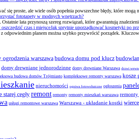
ać się proste, ale wiele osób popełnia powszechne błędy, które mog
rzystać fototapety w modnych wnętrzach?
Ostatnie lata przynoszą szereg rozwiązań, które gwarantują znalezien
Jak sprytnie uporządkować kosmetyki po prz
e z odpowiednim planem można szybko przywrócić porządek. Kluczowy
 ogrodzenia warszawa
budowa domu pod klucz
budowlan
domy drewniane jednorodzinne
domy drewniane Warszawa
drzwi wewnę
kosze 
eksowa budowa domów Trójmiasto
kompleksowe remonty warszawa
ieszkanie
panel
nieruchomości
ogłoszenia
ogniwa fotowoltaiczne
remont
e starej cegły
remonty
remonty
remonty mieszkań warszawa
awa
wierce
Warszawa - układanie kostki
usługi remontowe warszawa