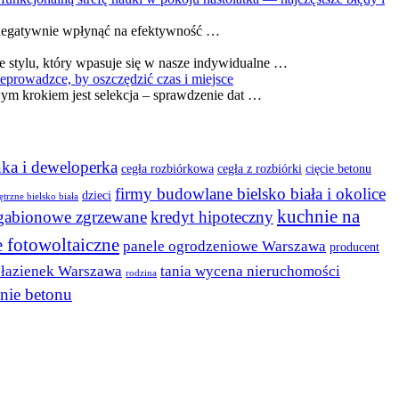
ą negatywnie wpłynąć na efektywność …
ie stylu, który wpasuje się w nasze indywidualne …
eprowadzce, by oszczędzić czas i miejsce
m krokiem jest selekcja – sprawdzenie dat …
ka i deweloperka
cegła rozbiórkowa
cegła z rozbiórki
cięcie betonu
firmy budowlane bielsko biała i okolice
dzieci
trzne bielsko biała
kuchnie na
gabionowe zgrzewane
kredyt hipoteczny
e fotowoltaiczne
panele ogrodzeniowe Warszawa
producent
 łazienek Warszawa
tania wycena nieruchomości
rodzina
nie betonu