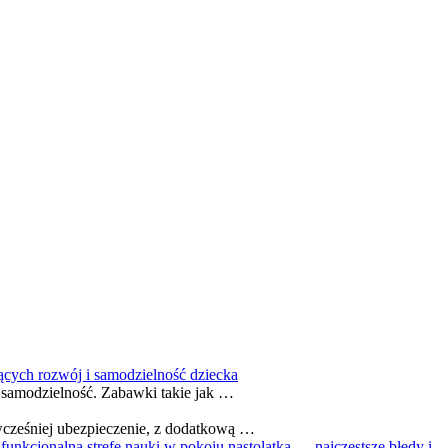
jących rozwój i samodzielność dziecka
z samodzielność. Zabawki takie jak …
wcześniej ubezpieczenie, z dodatkową …
funkcjonalną strefę nauki w pokoju nastolatka — najczęstsze błędy i