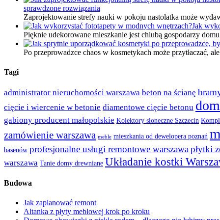
sprawdzone rozwiązania
Zaprojektowanie strefy nauki w pokoju nastolatka może wydaw
Jak wyko
Pięknie udekorowane mieszkanie jest chlubą gospodarzy domu. 
Po przeprowadzce chaos w kosmetykach może przytłaczać, al
Tagi
bramy
administrator nieruchomości warszawa
beton na ścianę
dom
cięcie i wiercenie w betonie
diamentowe cięcie betonu
gabiony producent małopolskie
Kolektory słoneczne Szczecin
Kompl
m
zamówienie warszawa
mieszkania od dewelopera poznań
meble
profesjonalne usługi remontowe warszawa
płytki z
basenów
Układanie kostki Warsz
warszawa
Tanie domy drewniane
Budowa
Jak zaplanować remont
Altanka z płyty meblowej krok po kroku