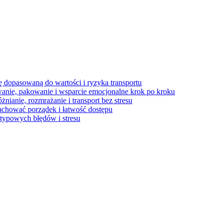
 dopasowaną do wartości i ryzyka transportu
wanie, pakowanie i wsparcie emocjonalne krok po kroku
ianie, rozmrażanie i transport bez stresu
achować porządek i łatwość dostępu
 typowych błędów i stresu