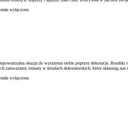
ochę
stała wyłączona
zrywki
omu
e niepowtarzalna okazja do wyrażenia siebie poprzez dekoracje. Bomb
h zauważamy zmiany w trendach dekoratorskich, które skłaniają nas do
ombki
stała wyłączona
oinkę
zdoby
hoinkowe