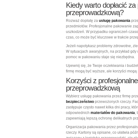
Kiedy warto dopłacić za
przeprowadzkową?
Rozważ dopłatę za
usługę pakowania
prz
przedmiotów. Profesjonalne pakowanie za
uszkodzeń. W przypadku ograniczeń czasow
czas, co może być kluczowe w trakcie prze
Jeżeli napotykasz problemy zdrowotne, zle
W sytuacjach awaryjnych, na przykład gdy
pomoc w pakowaniu staje się niezbędna.
Upewnij się, że Twoje oczekiwania i budże
firmę mogą być wyższe, ale korzyści mogą 
Korzyści z profesjonaln
przeprowadzkową
Wybierz usługę pakowania przez firmę pr
bezpieczeństwo
przewożonych rzeczy. Fac
zastępuje często nawet kilka dni pracy, kt
odpowiednich
materiałów do pakowania
,
zapewniają lepszą ochronę delikatnych pr
Organizacja pakowania przez profesjonaln
rzeczy. Kartony są opisane, co ułatwia póź