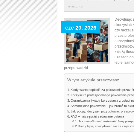
wyłączona
Decydując s
skorzystać 
cze 20, 2026
czy raczej 
przez profe
oszczędność
przedmiotów
z dużą iloś
uzasadniona.
lepiej samo
przeprowadzki.
W tym artykule przeczytasz
Kiedy warto dopłacić za pakowanie przez 
Korzyści z profesjonalnego pakowania prz
Ograniczenia i wady korzystania z usługi p
Samodzielne pakowanie – jak zrobić to skut
Jak podjąć decyzję i przygotować przepr
FAQ – najczęściej zadawane pytania
Jak zweryfikować rzetelność firmy prze
Kiedy lepiej zdecydować się na częścio