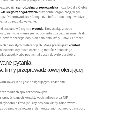
przedmiotów, które planujesz przewieźć.
oszczędzić,
samodzielna przeprowadzka
może być dla Ciebie
k
wielkiego zaangażowania
oraz dobrej organizacji, w tym
mocy. Przeprowadzka z firmą może być drogocenną inwestycją,
wania po rozpakowywanie.
zji zastanowić się nad
wygodą
. Korzystając z usług
ność, że Twoje mienie jest odpowiednio zabezpieczone. Jeśli
 stwórz szczegółowy plan działania, który ułatwi Ci proces.
oich osobistych preferencjach. Może preferujesz
komfort
akowanie, czy może czeka Cię radość z osobistego
ie aspekty, aby podjąć najlepszą decyzję dla siebie.
wane pytania
ść firmy przeprowadzkowej oferującej
adzkowej, kieruj się następującymi kryteriami:
e oraz mediach społecznościowych.
dostępność danych kontaktowych, adresu oraz NIP.
mi dysponuje firma (np. czy posiada windy załadowcze).
czy obejmuje pakowanie, demontaż i montaż mebli, transport,