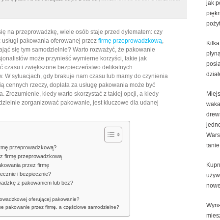
jak p
warto
pięk
dopłacić
poży
ię na przeprowadzkę, wiele osób staje przed dylematem: czy
za
z usługi pakowania oferowanej przez
firmę przeprowadzkową
,
Kilka
pakowanie
zająć się tym samodzielnie? Warto rozważyć, że pakowanie
płyn
przez
sjonalistów może przynieść wymierne korzyści, takie jak
posi
 czasu i zwiększone bezpieczeństwo delikatnych
firmę
dział
. W sytuacjach, gdy brakuje nam czasu lub mamy do czynienia
przeprowadzkową
cią cennych rzeczy, dopłata za usługę pakowania może być
–
 Zrozumienie, kiedy warto skorzystać z takiej opcji, a kiedy
Miej
dzielnie zorganizować pakowanie, jest kluczowe dla udanej
kiedy
waka
drew
zyskać
jedn
czas
Wars
i
tanie
firmę przeprowadzkową?
bezpieczeństwo,
ez firmę przeprowadzkową
a
Kupn
akowania przez firmę
kiedy
ecznie i bezpiecznie?
używ
owadzkę z pakowaniem lub bez?
lepiej
now
pakować
prowadzkowej oferującej pakowanie?
Wyn
we pakowanie przez firmę, a częściowe samodzielne?
samodzielnie
mies