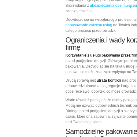
związany z logistyką przeprowadzki, ale r
skorzystania z
ubezpieczenia obejmująceg
zabezpieczenia.
Decydując się na współpracę z profesjonal
dopasowanie zakresu usług
do Twoich ind
całego procesu przeprowadzki.
Ograniczenia i wady kor
firmę
Korzystanie z usługi pakowania przez fi
przed podjęciem decyzji. Głównym probl
pakowania. Decydując się na taką usługę, o
pakowe, co może znacząco wpłynąć na Tw
Drugą sprawą jest
utrata kontroli
nad proce
odpowiedzialność za segregację i organiza
obce ręce swój dobytek, co może prowadzi
Warto również pamiętać, że osoby pakujące
Mogą nie używać odpowiednich technik pa
Dlatego przed podjęciem decyzji o skorzys
czasu, które ona zapewnia, są warte ponies
nad Twoim majątkiem.
Samodzielne pakowanie –