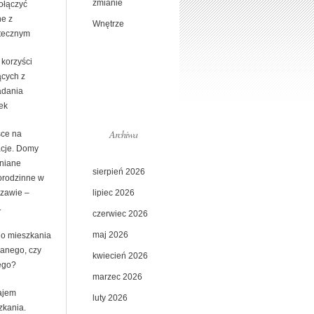
zmianie
ołączyć
ne z
Wnętrze
tecznym
 korzyści
ących z
adania
ek
Archiwa
sce na
cje. Domy
niane
sierpień 2026
orodzinne w
lipiec 2026
zawie –
.
czerwiec 2026
maj 2026
o mieszkania
anego, czy
kwiecień 2026
ego?
marzec 2026
ajem
luty 2026
zkania.