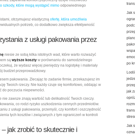
ównież zapewnia komfort psychiczny dzięki możliwości
trans
o szkody, które mogą wystąpić mimo
odpowiedniego
Jak 
ogran
istami, otrzymujesz elastyczną
ofertę, która umożliwia
ywidualnych potrzeb, co dodatkowo zwiększa efektywność
podc
prze
zystania z usługi pakowania przez
plan
pako
wspa
rmę
niesie ze sobą kilka istotnych wad, które warto rozważyć
emoc
emem są
wyższe koszty
w porównaniu do samodzielnego
po k
czekuj, że wydasz więcej pieniędzy na logistykę i materiały
ój budżet przeprowadzkowy.
Lodó
jedz
sem pakowania. Zlecając to zadanie firmie, przekazujesz im
cję Twoich rzeczy. Nie każdy czuje się komfortowo, oddając w
prze
ć do poczucia niepewności.
jak 
opró
 nie zawsze znają wartość lub delikatność Twoich rzeczy.
kowania, co rodzi ryzyko uszkodzenia cennych przedmiotów.
rozm
taniu z usługi pakowania, przemyśl, czy komfort i oszczędność
trans
ienia tych kosztów i związanych z tym ograniczeń w kontroli
stres
Jak 
 jak zrobić to skutecznie i
ozna