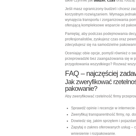
takie czynniki jak
budżet
,
czas
oraz rodzaj 
Jeśli masz ograniczony budżet i chcesz za
korzystnym rozwiązaniem. Wymaga jedna
wynajęcia transportu i zorganizowania po
oferującą kompleksowe wsparcie od pako
Pamiętaj, aby podczas podejmowania decy
profesjonalistów, zyskujesz czas oraz pew
zdecydujesz się na samodzielne pakowanie,
Oceniając obie opcje, pomyśl również o sw
przeprowadzki bez zaangażowania się w p
przygotowania wszystkiego? Rozważ wszystk
FAQ – najczęściej zada
Jak zweryfikować rzetelno
pakowanie?
Aby zweryfikować rzetelność firmy przeprow
Sprawdź opinie i recenzje w interneci
Zweryfikuj transparentność firmy, np. 
Dowiedz się, jakim sprzętem i pojazda
Zapytaj o zakres oferowanych usług – 
wniesienie i rozpakowanie.