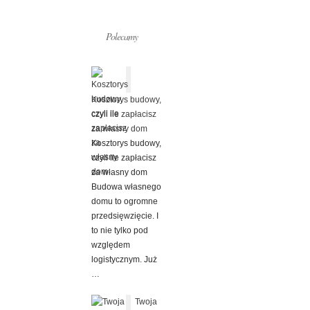
Polecamy
Kosztorys budowy,
czyli ile zapłacisz
za własny dom
Kosztorys budowy,
czyli ile zapłacisz
za własny dom
Budowa własnego
domu to ogromne
przedsięwzięcie. I
to nie tylko pod
względem
logistycznym. Już
…
Twoja