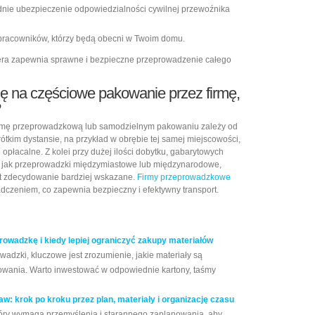
dnie ubezpieczenie odpowiedzialności cywilnej przewoźnika
m pracowników, którzy będą obecni w Twoim domu.
era zapewnia sprawne i bezpieczne przeprowadzenie całego
ię na częściowe pakowanie przez firmę,
?
irmę przeprowadzkową lub samodzielnym pakowaniu zależy od
 krótkim dystansie, na przykład w obrębie tej samej miejscowości,
płacalne. Z kolei przy dużej ilości dobytku, gabarytowych
ch jak przeprowadzki międzymiastowe lub międzynarodowe,
est zdecydowanie bardziej wskazane.
Firmy przeprowadzkowe
czeniem, co zapewnia bezpieczny i efektywny transport.
rowadzkę i kiedy lepiej ograniczyć zakupy materiałów
adzki, kluczowe jest zrozumienie, jakie materiały są
wania. Warto inwestować w odpowiednie kartony, taśmy
: krok po kroku przez plan, materiały i organizację czasu
tóry wymaga przemyślenia i starannego zaplanowania, aby