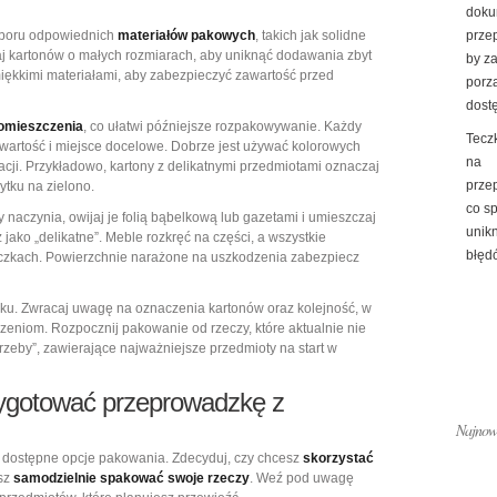
doku
yboru odpowiednich
materiałów pakowych
, takich jak solidne
prze
aj kartonów o małych rozmiarach, aby uniknąć dodawania zbyt
by z
miękkimi materiałami, aby zabezpieczyć zawartość przed
porz
dost
omieszczenia
, co ułatwi późniejsze rozpakowywanie. Każdy
Tecz
awartość i miejsce docelowe. Dobrze jest używać kolorowych
na
acji. Przykładowo, kartony z delikatnymi przedmiotami oznaczaj
prze
tku na zielono.
co s
zy naczynia, owijaj je folią bąbelkową lub gazetami i umieszczaj
unik
jako „delikatne”. Meble rozkręć na części, a wszystkie
błędó
zkach. Powierzchnie narażone na uszkodzenia zabezpiecz
ku. Zwracaj uwagę na oznaczenia kartonów oraz kolejność, w
zeniom. Rozpocznij pakowanie od rzeczy, które aktualnie nie
rzeby”, zawierające najważniejsze przedmioty na start w
rzygotować przeprowadzkę z
Najnows
c dostępne opcje pakowania. Zdecyduj, czy chcesz
skorzystać
isz
samodzielnie spakować swoje rzeczy
. Weź pod uwagę