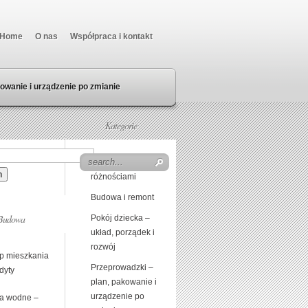
Home
O nas
Współpraca i kontakt
owanie i urządzenie po zmianie
Kategorie
Beczka z
różnościami
Budowa i remont
Budowa
Pokój dziecka –
układ, porządek i
rozwój
p mieszkania
Przeprowadzki –
dyty
plan, pakowanie i
urządzenie po
a wodne –