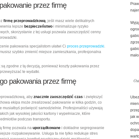
 pakowanie przez firmę
Praw
naje
ez
firmę przeprowadzkową
, jeśli masz wiele delikatnych
Wyją
pewnia lepsze
bezpieczeństwo
i minimalizuje ryzyko
ogro
ych, skorzystanie z tej usługi pozwala zaoszczędzić cenny
gabi
prowadzki.
zgrz
cenie pakowania specjalistom ułatwi Ci
proces przeprowadzki
.
gabi
 musisz szybko zmienić miejsce zamieszkania, profesjonalna
mało
t są zgodne z tą decyzją, ponieważ koszty pakowania przez
przewyższać te wydatki.
ego pakowania przez firmę
Ost
zeprowadzkową, aby
znacznie zaoszczędzić czas
i zwiększyć
Ubez
howa ekipa może zrealizować pakowanie w kilka godzin, co
mien
óre musiałbyś poświęcić samodzielnie. Profesjonaliści używają
prze
 takich jak wysokiej jakości kartony i wypełniacze, które
jak 
zedmiotów podczas transportu.
ochr
ą firmę pozwala na
uporządkowane
i dokładne segregowanie
dopa
niejsze rozpakowywanie. Usługa ta nie tylko redukuje stres
warto