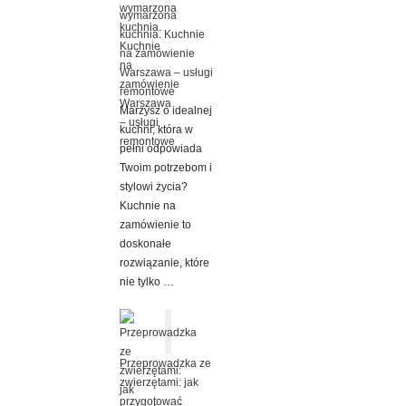
wymarzona
kuchnia. Kuchnie
na zamówienie
Warszawa – usługi
remontowe
Marzysz o idealnej
kuchni, która w
pełni odpowiada
Twoim potrzebom i
stylowi życia?
Kuchnie na
zamówienie to
doskonałe
rozwiązanie, które
nie tylko …
Przeprowadzka ze
zwierzętami: jak
przygotować