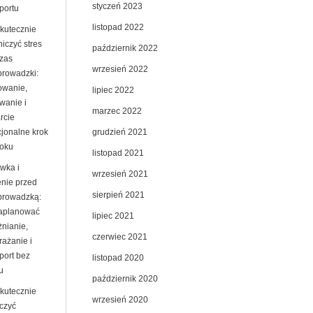
styczeń 2023
portu
listopad 2022
skutecznie
iczyć stres
październik 2022
zas
wrzesień 2022
prowadzki:
owanie,
lipiec 2022
wanie i
marzec 2022
rcie
grudzień 2021
jonalne krok
roku
listopad 2021
wka i
wrzesień 2021
enie przed
sierpień 2021
prowadzką:
zaplanować
lipiec 2021
żnianie,
czerwiec 2021
rażanie i
port bez
listopad 2020
u
październik 2020
skutecznie
wrzesień 2020
czyć