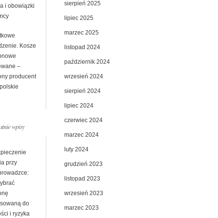
sierpień 2025
a i obowiązki
mcy
lipiec 2025
marzec 2025
tkowe
dzenie. Kosze
listopad 2024
onowe
październik 2024
ewane –
wrzesień 2024
ony producent
polskie
sierpień 2024
lipiec 2024
czerwiec 2024
atnie wpisy
marzec 2024
luty 2024
pieczenie
ia przy
grudzień 2023
prowadzce:
listopad 2023
wybrać
wrzesień 2023
onę
sowaną do
marzec 2023
ści i ryzyka