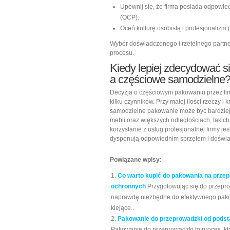
Upewnij się, że firma posiada odpowie
(OCP).
Oceń kulturę osobistą i profesjonaliz
Wybór doświadczonego i rzetelnego partn
procesu.
Kiedy lepiej zdecydować s
a częściowe samodzielne
Decyzja o częściowym pakowaniu przez f
kilku czynników. Przy małej ilości rzeczy i
samodzielne pakowanie może być bardziej o
mebli oraz większych odległościach, taki
korzystanie z usług profesjonalnej firmy j
dysponują odpowiednim sprzętem i doświad
Powiązane wpisy:
Co warto kupić do pakowania na przep
ochronnych
Przygotowując się do przeprow
naprawdę niezbędne do efektywnego pako
klejące...
Pakowanie do przeprowadzki od podstaw
Pakowanie do przeprowadzki to proces, k