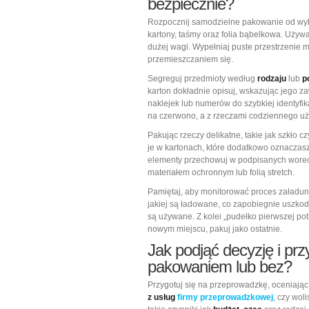
bezpiecznie?
Rozpocznij samodzielne pakowanie od w
kartony, taśmy oraz folia bąbelkowa. Używ
dużej wagi. Wypełniaj puste przestrzenie 
przemieszczaniem się.
Segreguj przedmioty według
rodzaju
lub
p
karton dokładnie opisuj, wskazując jego z
naklejek lub numerów do szybkiej identyfik
na czerwono, a z rzeczami codziennego uży
Pakując rzeczy delikatne, takie jak szkło c
je w kartonach, które dodatkowo oznaczasz 
elementy przechowuj w podpisanych worec
materiałem ochronnym lub folią stretch.
Pamiętaj, aby monitorować proces załadun
jakiej są ładowane, co zapobiegnie uszkod
są używane. Z kolei „pudełko pierwszej pot
nowym miejscu, pakuj jako ostatnie.
Jak podjąć decyzję i p
pakowaniem lub bez?
Przygotuj się na przeprowadzkę, oceniają
z usług
firmy przeprowadzkowej
, czy wol