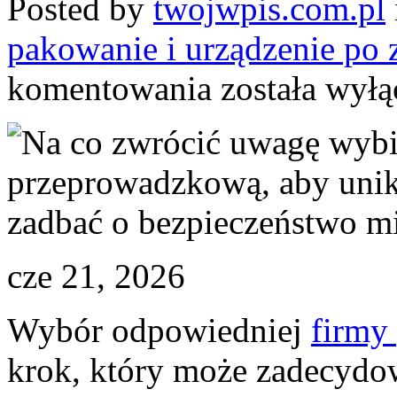
Posted by
twojwpis.com.pl
pakowanie i urządzenie po 
Na
komentowania
została wył
co
zwrócić
uwagę
wybierając
firmę
przeprowadzkową,
aby
uniknąć
niespodzianek
i
zadbać
cze 21, 2026
o
bezpieczeństwo
mienia
Wybór odpowiedniej
firmy
krok, który może zadecydo