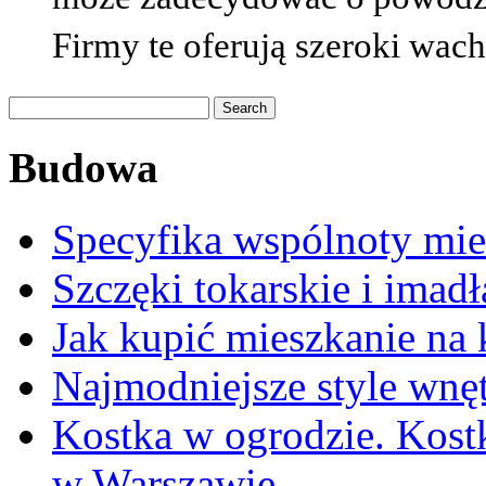
może zadecydować o powodze
Firmy te oferują szeroki wachl
Budowa
Specyfika wspólnoty mi
Szczęki tokarskie i imadł
Jak kupić mieszkanie na 
Najmodniejsze style wnęt
Kostka w ogrodzie. Kost
w Warszawie