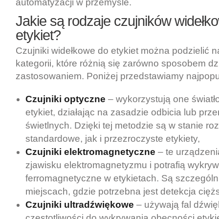
automatyzacji w przemyśle.
Jakie są rodzaje czujników widełk
etykiet?
Czujniki widełkowe do etykiet można podzielić n
kategorii, które różnią się zarówno sposobem dzia
zastosowaniem. Poniżej przedstawiamy najpopul
Czujniki optyczne
– wykorzystują one światło 
etykiet, działając na zasadzie odbicia lub prz
świetlnych. Dzięki tej metodzie są w stanie 
standardowe, jak i przezroczyste etykiety,
Czujniki elektromagnetyczne
– te urządzeni
zjawisku elektromagnetyzmu i potrafią wykryw
ferromagnetyczne w etykietach. Są szczególn
miejscach, gdzie potrzebna jest detekcja cięż
Czujniki ultradźwiękowe
– używają fal dźwi
częstotliwości do wykrywania obecności etykiet