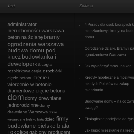
Tagi
Budowa
administrator
4 Porady dla osób biorących k
nieruchomości warszawa
mieszkaniowy i kredyt na bu
bramy
beton na ścianę
domu
ogrodzenia warszawa
Ogrodzenie działki. Bramy i p
budowa domu pod
ogrodzeniowe Warszawa
klucz
budowlanka i
deweloperka
cegła
Jak wykończyć taras i balkon
rozbiórkowa
cegła z rozbiórki
cięcie i
cięcie betonu
Kredyty hipoteczne a możliwo
wiercenie w betonie
młodych Polaków na zakup
diamentowe cięcie betonu
mieszkania
dom
domy drewniane
Budowanie domu – na co zwr
jednorodzinne
domy
uwagę?
drewniane Warszawa
drzwi
firmy
dzieci
Ekologiczne podejście do życ
wewnętrzne bielsko biała
budowlane bielsko biała
Jak kupić mieszkanie na kredy
i okolice
gabiony producent