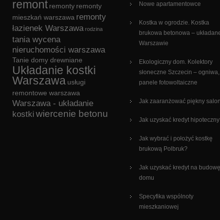
remont
Nowe apartamentowce
remonty
remonty
remonty
mieszkań warszawa
Kostka w ogrodzie. Kostka
łazienek Warszawa
rodzina
brukowa betonowa – układan
tania wycena
Warszawie
nieruchomości warszawa
Tanie domy drewniane
Ekologiczny dom. Kolektory
Układanie kostki
słoneczne Szczecin – ogniwa,
Warszawa
usługi
panele fotowoltaiczne
remontowe warszawa
Jak zaaranżować piękny salo
Warszawa - układanie
wiercenie betonu
kostki
Jak uzyskać kredyt hipoteczn
Jak wybrać i położyć kostkę
brukową Polbruk?
Jak uzyskać kredyt na budow
domu
Specyfika wspólnoty
mieszkaniowej