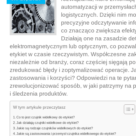
automatyzacji w przemysłach
logistycznych. Dzięki nim moż
precyzyjne odczytywanie info
co znacząco zwiększa efek
Działają one na zasadzie de
elektromagnetycznym lub optycznym, co pozwala
etykiet w czasie rzeczywistym. Współczesne za
niezależnie od branży, coraz częściej sięgają po
zredukować błędy i zoptymalizować operacje. Jak
zastosowania i korzyści? Odpowiedzi na te pyt
zrewolucjonizować sposób, w jaki patrzymy na
i śledzenia produktów.
W tym artykule przeczytasz
Co to jest czujnik widełkowy do etykiet?
Jak działają czujniki widełkowe do etykiet?
Jakie są rodzaje czujników widełkowych do etykiet?
Jakie są zastosowania i przemysł czujnika widełkowego do etykiet?