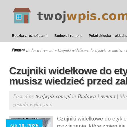
Beczka z różnościami
Budowa i remont
Pokój dziecka – układ, 
Home
»
Budowa i remont
» Czujniki widełkowe do etykiet: co musisz w
Wnętrze
Czujniki widełkowe do ety
musisz wiedzieć przed z
Posted by
twojwpis.com.pl
in
Budowa i remont
|
Mo
została wyłączona
Czujniki widełkowe do etykie
sie 19, 2025
rozwiązania, które zmieniają