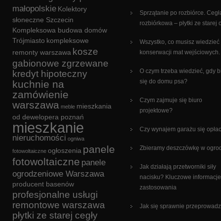
małopolskie
Kolektory
Sprzątanie po rozbiórce. Cegł
słoneczne Szczecin
rozbiórkowa – płytki ze starej 
Kompleksowa budowa domów
Trójmiasto
kompleksowe
Wszystko, co musisz wiedzieć
kosze
remonty warszawa
konserwacji mat wejściowych.
gabionowe zgrzewane
O czym trzeba wiedzieć, gdy b
kredyt hipoteczny
się do domu psa?
kuchnie na
zamówienie
Czym zajmuje się biuro
warszawa
mieszkania
meble
projektowe?
od dewelopera poznań
mieszkanie
Czy wynajem garażu się opła
nieruchomości
ogniwa
panele
Zbieramy deszczówkę w ogro
ogłoszenia
fotowoltaiczne
fotowoltaiczne
panele
Jak działają przetworniki siły
ogrodzeniowe Warszawa
nacisku? Kluczowe informacje
producent basenów
zastosowania
profesjonalne usługi
remontowe warszawa
Jak się sprawnie przeprowadz
płytki ze starej cegły