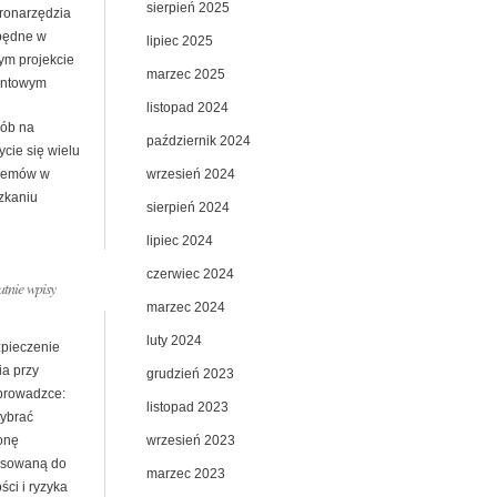
sierpień 2025
tronarzędzia
będne w
lipiec 2025
ym projekcie
marzec 2025
ntowym
listopad 2024
ób na
październik 2024
cie się wielu
wrzesień 2024
lemów w
zkaniu
sierpień 2024
lipiec 2024
czerwiec 2024
atnie wpisy
marzec 2024
luty 2024
pieczenie
ia przy
grudzień 2023
prowadzce:
listopad 2023
wybrać
wrzesień 2023
onę
sowaną do
marzec 2023
ści i ryzyka