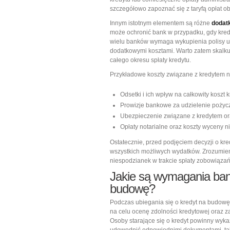
szczegółowo zapoznać się z taryfą opłat 
Innym istotnym elementem są różne
dodat
może ochronić bank w przypadku, gdy kredy
wielu banków wymaga wykupienia polisy u
dodatkowymi kosztami. Warto zatem skalkul
całego okresu spłaty kredytu.
Przykładowe koszty związane z kredyte
Odsetki i ich wpływ na całkowity koszt k
Prowizje bankowe za udzielenie pożycz
Ubezpieczenie związane z kredytem o
Opłaty notarialne oraz koszty wyceny n
Ostatecznie, przed podjęciem decyzji o kr
wszystkich możliwych wydatków. Zrozumie
niespodzianek w trakcie spłaty zobowiązań
Jakie są wymagania ban
budowę?
Podczas ubiegania się o kredyt na budowę,
na celu ocenę zdolności kredytowej oraz 
Osoby starające się o kredyt powinny wyka