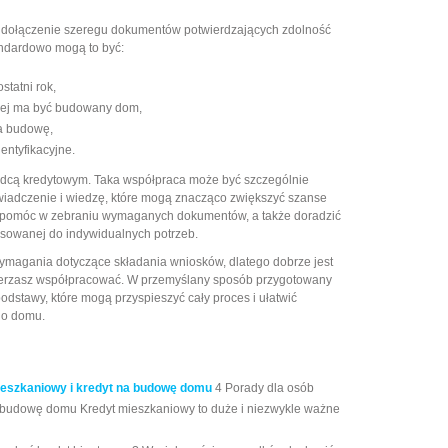
t dołączenie szeregu dokumentów potwierdzających zdolność
andardowo mogą to być:
statni rok,
tórej ma być budowany dom,
a budowę,
entyfikacyjne.
adcą kredytowym. Taka współpraca może być szczególnie
iadczenie i wiedzę, które mogą znacząco zwiększyć szanse
 pomóc w zebraniu wymaganych dokumentów, a także doradzić
pasowanej do indywidualnych potrzeb.
ymagania dotyczące składania wniosków, dlatego dobrze jest
zamierzasz współpracować. W przemyślany sposób przygotowany
dstawy, które mogą przyspieszyć cały proces i ułatwić
go domu.
ieszkaniowy i kredyt na budowę domu
4 Porady dla osób
a budowę domu Kredyt mieszkaniowy to duże i niezwykle ważne