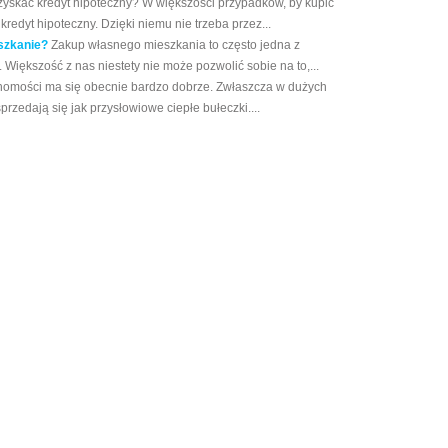
zyskać kredyt hipoteczny? W większości przypadków, by kupić
redyt hipoteczny. Dzięki niemu nie trzeba przez...
szkanie?
Zakup własnego mieszkania to często jedna z
 Większość z nas niestety nie może pozwolić sobie na to,...
homości ma się obecnie bardzo dobrze. Zwłaszcza w dużych
rzedają się jak przysłowiowe ciepłe bułeczki....