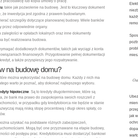
ez pracodawcę lub kopia umowy o pracę.
Elek
tu
, takie jak pozwolenie na budowę. Jest to kluczowy dokument
niez
, że inwestycja jest zgodna z prawem budowlanym.
każd
awierać szczegóły dotyczące planowanej budowy. Wiele banków
remo
y przez odpowiednie organy.
 zaległości w opłatach lokalnych oraz inne dokumenty
Spos
 ma być realizowana budowa.
pozby
prob
wymagać dodatkowych dokumentów, takich jak wyciągi z konta
owiązaniach finansowych. Przygotowanie pełnej dokumentacji
mies
kredyt, a także przyspieszy jego rozpatrywanie.
tów na budowę domu?
, które można wykorzystać na budowę domu. Każdy z nich ma
Ost
latego warto je poznać, aby dokonać najlepszego wyboru.
edyty hipoteczne
. Są to kredyty długoterminowe, które są
Ubez
a, że bank ma prawo do zaspokojenia swoich roszczeń z
ruchomości, w przypadku gdy kredytobiorca nie będzie w stanie
mien
zwyczaj mają niską stopę procentową i długi okres spłaty, co
prze
rów.
jak 
ochr
 można uzyskać na podstawie różnych zabezpieczeń,
eruchomościami. Mogą być one przyznawane na etapie budowy,
dopa
żności od postępu prac. Kredytobiorca musi dostarczyć bankowi
warto