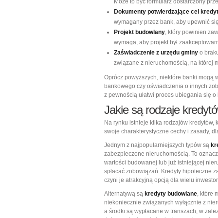
Może to być formularz dostarczony prz
Dokumenty potwierdzające cel kredy
wymagany przez bank, aby upewnić się
Projekt budowlany
, który powinien z
wymaga, aby projekt był zaakceptowan
Zaświadczenie z urzędu gminy
o braku
związane z nieruchomością, na której
Oprócz powyższych, niektóre banki mogą 
bankowego czy oświadczenia o innych zob
z pewnością ułatwi proces ubiegania się o 
Jakie są rodzaje kredy
Na rynku istnieje kilka rodzajów kredytów
swoje charakterystyczne cechy i zasady, d
Jednym z najpopularniejszych typów są
kr
zabezpieczone nieruchomością. To oznacz
wartości budowanej lub już istniejącej nie
spłacać zobowiązań. Kredyty hipoteczne za
czyni je atrakcyjną opcją dla wielu inwesto
Alternatywą są
kredyty budowlane
, które
niekoniecznie związanych wyłącznie z ni
a środki są wypłacane w transzach, w zale