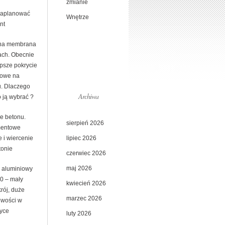
zmianie
zaplanować
Wnętrze
nt
na membrana
ach. Obecnie
epsze pokrycie
owe na
u. Dlaczego
Archiwa
 ją wybrać ?
ie betonu.
sierpień 2026
entowe
lipiec 2026
e i wiercenie
tonie
czerwiec 2026
maj 2026
l aluminiowy
0 – mały
kwiecień 2026
rój, duże
marzec 2026
iwości w
tyce
luty 2026