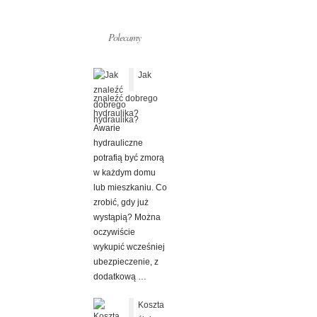
Polecamy
Jak
znaleźć dobrego
hydraulika?
Awarie
hydrauliczne
potrafią być zmorą
w każdym domu
lub mieszkaniu. Co
zrobić, gdy już
wystąpią? Można
oczywiście
wykupić wcześniej
ubezpieczenie, z
dodatkową …
Koszta