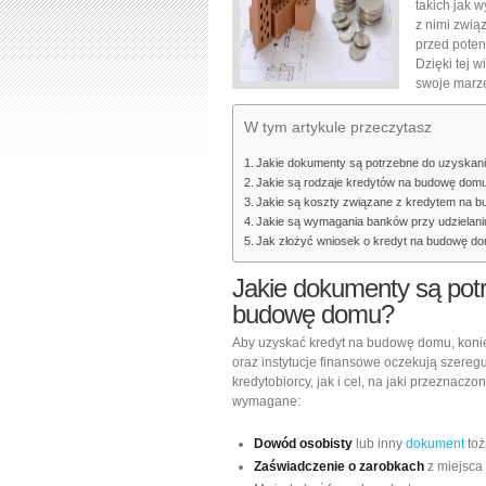
takich jak 
z nimi zwią
przed poten
Dzięki tej 
swoje marz
W tym artykule przeczytasz
Jakie dokumenty są potrzebne do uzyskan
Jakie są rodzaje kredytów na budowę dom
Jakie są koszty związane z kredytem na 
Jakie są wymagania banków przy udzielan
Jak złożyć wniosek o kredyt na budowę d
Jakie dokumenty są pot
budowę domu?
Aby uzyskać kredyt na budowę domu, konie
oraz instytucje finansowe oczekują szere
kredytobiorcy, jak i cel, na jaki przeznacz
wymagane:
Dowód osobisty
lub inny
dokument
toż
Zaświadczenie o zarobkach
z miejsca 