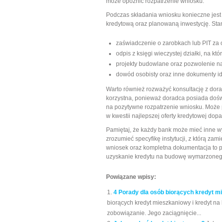
może opóźnić rozpatrzenie wniosku.
Podczas składania wniosku konieczne jes
kredytową oraz planowaną inwestycję. St
zaświadczenie o zarobkach lub PIT za o
odpis z księgi wieczystej działki, na k
projekty budowlane oraz pozwolenie n
dowód osobisty oraz inne dokumenty id
Warto również rozważyć konsultację z dor
korzystna, ponieważ doradca posiada dośw
na pozytywne rozpatrzenie wniosku. Może
w kwestii najlepszej oferty kredytowej do
Pamiętaj, że każdy bank może mieć inne w
zrozumieć specyfikę instytucji, z którą 
wniosek oraz kompletna dokumentacja to po
uzyskanie kredytu na budowę wymarzone
Powiązane wpisy:
4 Porady dla osób biorących kredyt m
biorących kredyt mieszkaniowy i kredyt n
zobowiązanie. Jego zaciągnięcie...