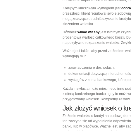
udowodnić odpowiednimi dokumentami, taki
Kolejnym kluczowym wymogiem jest
dobra
przeszłości klient regulował swoje zobowi
mogą znacząco utrudnić uzyskanie kredytu, 
złożeniem wniosku.
Również
wkład własny
jest istotnym czyn
procentową wartość całkowitego kosztu bu
na pozytywne rozpatrzenie wniosku. Zwykl
Ważne jest także, aby przed złożeniem w
wymagają m.in.:
zaświadczenia o dochodach,
dokumentacji dotyczącej nieruchomośc
wyciągów z konta bankowego, które pot
Każda instytucja może mieć nieco inne po
z ofertą konkretnego banku i gdy to możli
przygotowany wniosek i kompletny zestaw
Jak złożyć wniosek o k
Złożenie wniosku o kredyt na budowę domu
ten zaczyna się od wypełnienia odpowiedni
banku lub w placówce. Ważne jest, aby z