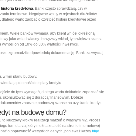
mi jak zaświadczenia o zatrudnieniu lub wyciągi bankowe.
 historia kredytowa
. Banki często sprawdzają, czy w
ązania terminowo. Negatywne wpisy w rejestrach dłużników
dlatego warto zadbać o czystość historii kredytowej przed
nikiem. Wiele banków wymaga, aby klient wniósł określoną
dowy jako wkład własny. Im wyższy wkład, tym większa szansa
e wynosi on od 10% do 30% wartości inwestycji.
niosku zgromadzić odpowiednią dokumentację. Banki zazwyczaj
i, w tym planu budowy,
wierdzają zdolność do spłaty kredytu.
dejście do tych wymagań, dlatego warto dokładnie zapoznać się
we, skonsultować się z doradcą finansowym. Dobrze
 dokumentów znacznie podnoszą szanse na uzyskanie kredytu.
redyt na budowę domu?
 to kluczowy krok w realizacji marzeń o własnym M2. Proces
ego formularza, który można znaleźć na stronie internetowej
adbać o poprawność wszystkich danych, ponieważ każdy
błąd