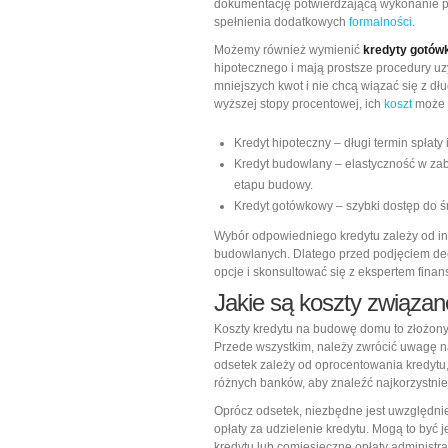
dokumentację potwierdzającą wykonanie p
spełnienia dodatkowych
formalności
.
Możemy również wymienić
kredyty gotów
hipotecznego i mają prostsze procedury uz
mniejszych kwot i nie chcą wiązać się z d
wyższej stopy procentowej, ich
koszt
może b
Kredyt hipoteczny – długi termin spłat
Kredyt budowlany – elastyczność w zab
etapu budowy.
Kredyt gotówkowy – szybki dostęp do ś
Wybór odpowiedniego kredytu zależy od in
budowlanych. Dlatego przed podjęciem dec
opcje i skonsultować się z ekspertem fina
Jakie są koszty związa
Koszty kredytu na budowę domu to złożony
Przede wszystkim, należy zwrócić uwagę 
odsetek zależy od oprocentowania kredytu,
różnych banków, aby znaleźć najkorzystnie
Oprócz odsetek, niezbędne jest uwzględni
opłaty za udzielenie kredytu. Mogą to być 
kredytu lub comiesięczne opłaty administr