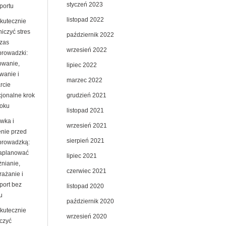
styczeń 2023
portu
listopad 2022
skutecznie
iczyć stres
październik 2022
zas
wrzesień 2022
prowadzki:
owanie,
lipiec 2022
wanie i
marzec 2022
rcie
grudzień 2021
jonalne krok
roku
listopad 2021
wka i
wrzesień 2021
enie przed
sierpień 2021
prowadzką:
zaplanować
lipiec 2021
żnianie,
czerwiec 2021
rażanie i
port bez
listopad 2020
u
październik 2020
skutecznie
wrzesień 2020
czyć