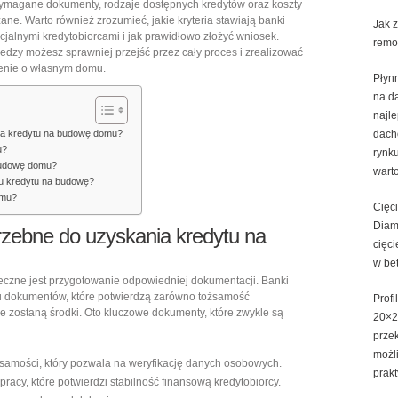
wymagane dokumenty, rodzaje dostępnych kredytów oraz koszty
domu
zane. Warto również zrozumieć, jakie kryteria stawiają banki
Jak 
cjalnymi kredytobiorcami i jak prawidłowo złożyć wniosek.
remo
wiedzy możesz sprawniej przejść przez cały proces i zrealizować
enie o własnym domu.
Płyn
na d
najl
ia kredytu na budowę domu?
dach
u?
rynk
budowę domu?
warto
iu kredytu na budowę?
omu?
Cięc
Diam
rzebne do uzyskania kredytu na
cięci
w be
czne jest przygotowanie odpowiedniej dokumentacji. Banki
gu dokumentów, które potwierdzą zarówno tożsamość
Profi
one zostaną środki. Oto kluczowe dokumenty, które zwykle są
20×2
przek
możl
samości, który pozwala na weryfikację danych osobowych.
prak
pracy, które potwierdzi stabilność finansową kredytobiorcy.