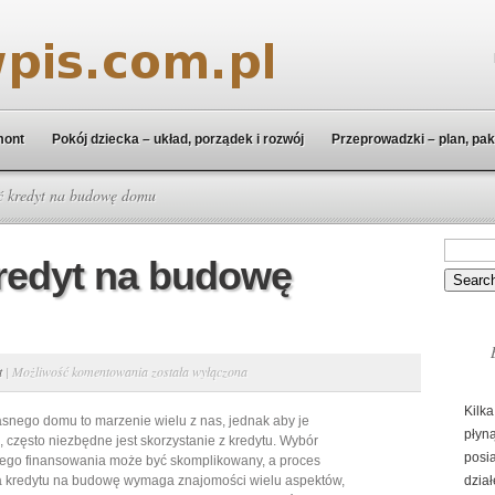
mont
Pokój dziecka – układ, porządek i rozwój
Przeprowadzki – plan, pak
ć kredyt na budowę domu
redyt na budowę
Jak
t
|
Możliwość komentowania
została wyłączona
uzyskać
Kilka
nego domu to marzenie wielu z nas, jednak aby je
kredyt
płyn
, często niezbędne jest skorzystanie z kredytu. Wybór
na
posi
ego finansowania może być skomplikowany, a proces
budowę
a kredytu na budowę wymaga znajomości wielu aspektów,
dział