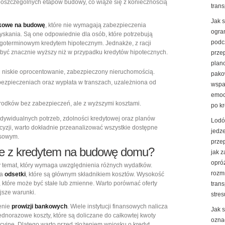
oszczególnych etapów budowy, co wiąże się z koniecznością
trans
Jak 
kowe na budowę
, które nie wymagają zabezpieczenia
ogran
yskania. Są one odpowiednie dla osób, które potrzebują
podc
ługoterminowym kredytem hipotecznym. Jednakże, z racji
yć znacznie wyższy niż w przypadku kredytów hipotecznych.
prze
plan
y i niskie oprocentowanie, zabezpieczony nieruchomością.
pako
ezpieczeniach oraz wypłata w transzach, uzależniona od
wspa
emoc
rodków bez zabezpieczeń, ale z wyższymi kosztami.
po k
dywidualnych potrzeb, zdolności kredytowej oraz planów
Lodó
yzji, warto dokładnie przeanalizować wszystkie dostępne
jedz
nsowym.
prze
ne z kredytem na budowę domu?
jak 
opró
 temat, który wymaga uwzględnienia różnych wydatków.
rozm
na
odsetki
, które są głównym składnikiem kosztów. Wysokość
 które może być stałe lub zmienne. Warto porównać oferty
trans
jsze warunki.
stres
enie
prowizji bankowych
. Wiele instytucji finansowych nalicza
Jak 
jednorazowe koszty, które są doliczane do całkowtej kwoty
ozna
acyjne. Dlatego warto przed złożeniem wniosku o kredyt