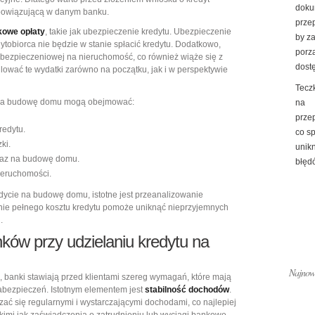
doku
obowiązującą w danym banku.
prze
kowe opłaty
, takie jak ubezpieczenie kredytu. Ubezpieczenie
by z
tobiorca nie będzie w stanie spłacić kredytu. Dodatkowo,
porz
bezpieczeniowej na nieruchomość, co również wiąże się z
dost
ować te wydatki zarówno na początku, jak i w perspektywie
Tecz
m na budowę domu mogą obejmować:
na
prze
redytu.
co s
ki.
unik
raz na budowę domu.
błędó
ieruchomości.
edycie na budowę domu, istotne jest przeanalizowanie
nie pełnego kosztu kredytu pomoże uniknąć nieprzyjemnych
.
ków przy udzielaniu kredytu na
Najnows
 banki stawiają przed klientami szereg wymagań, które mają
zabezpieczeń. Istotnym elementem jest
stabilność dochodów
.
zać się regularnymi i wystarczającymi dochodami, co najlepiej