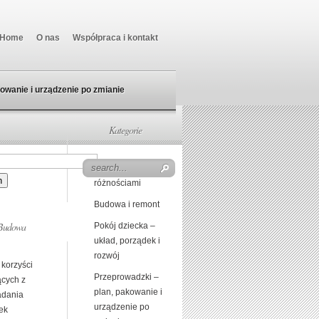
Home
O nas
Współpraca i kontakt
owanie i urządzenie po zmianie
Kategorie
Beczka z
różnościami
Budowa i remont
Budowa
Pokój dziecka –
układ, porządek i
rozwój
 korzyści
Przeprowadzki –
ących z
plan, pakowanie i
adania
urządzenie po
ek