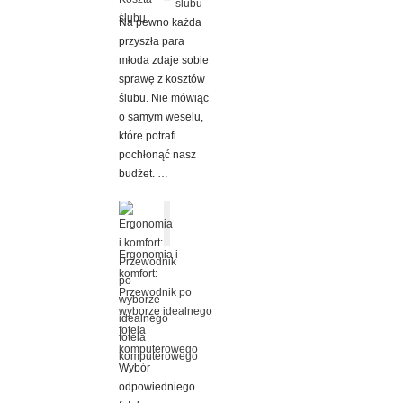
ślubu
Na pewno każda
przyszła para
młoda zdaje sobie
sprawę z kosztów
ślubu. Nie mówiąc
o samym weselu,
które potrafi
pochłonąć nasz
budżet. …
Ergonomia i
komfort:
Przewodnik po
wyborze idealnego
fotela
komputerowego
Wybór
odpowiedniego