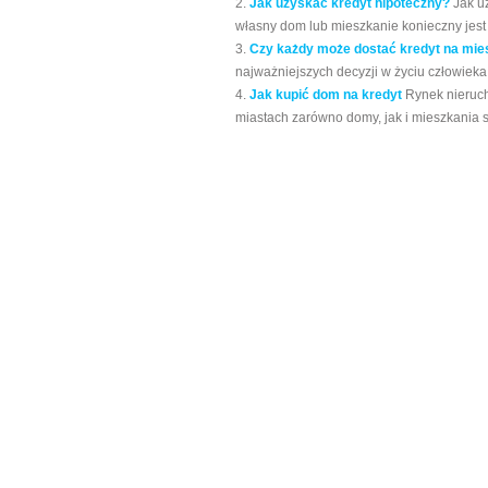
Jak uzyskać kredyt hipoteczny?
Jak u
własny dom lub mieszkanie konieczny jest k
Czy każdy może dostać kredyt na mie
najważniejszych decyzji w życiu człowieka.
Jak kupić dom na kredyt
Rynek nieruc
miastach zarówno domy, jak i mieszkania sp