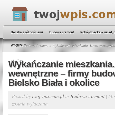
Beczka z różnościami
Budowa i remont
Pokój dziecka – układ, 
Home
»
Budowa i remont
» Wykańczanie mieszkania. Drzwi wewnętrzne
Wnętrze
okolice
Wykańczanie mieszkania.
wewnętrzne – firmy budo
Bielsko Biała i okolice
Posted by
twojwpis.com.pl
in
Budowa i remont
|
Mo
została wyłączona