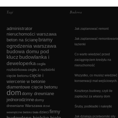
Tagi
Budowa
administrator
Jak zaplanować remont
nieruchomości warszawa
bramy
Jak zaplanować remontowani
beton na ścianę
łazienki
ogrodzenia warszawa
budowa domu pod
Co warto wiedzieć przed
klucz
budowlanka i
zaciągnięciem kredytu na
deweloperka
cegła
nieruchomość
rozbiórkowa
cegła z rozbiórki
cięcie i
cięcie betonu
Wszystko, co musisz wiedzieć
wiercenie w betonie
konserwacji mat wejściowych.
diamentowe cięcie betonu
dom
Kosztorys budowy, czyli ile
domy drewniane
zapłacisz za własny dom
jednorodzinne
domy
drewniane Warszawa
drzwi
Śruby, podkładki i nakrętki
firmy
dzieci
wewnętrzne bielsko biała
Jak działają przetworniki siły
budowlane bielsko biała