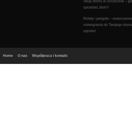
Skup złomu w Szczecinie – gd
sprzedać złom?
Rolety i pergole – nowoczesn
rozwiązania do Twojego domu
ogrodu!
Home
O nas
Współpraca i kontakt