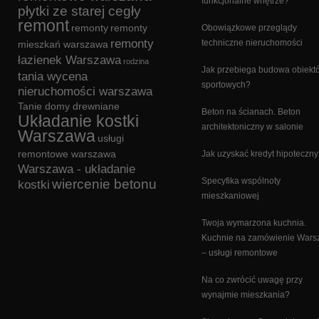
funkcjonalne wnętrze?
płytki ze starej cegły
remont
remonty
remonty
Obowiązkowe przeglądy
remonty
techniczne nieruchomości
mieszkań warszawa
łazienek Warszawa
rodzina
Jak przebiega budowa obiekt
tania wycena
sportowych?
nieruchomości warszawa
Tanie domy drewniane
Beton na ścianach. Beton
Układanie kostki
architektoniczny w salonie
Warszawa
usługi
remontowe warszawa
Jak uzyskać kredyt hipoteczn
Warszawa - układanie
Specyfika wspólnoty
wiercenie betonu
kostki
mieszkaniowej
Twoja wymarzona kuchnia.
Kuchnie na zamówienie War
– usługi remontowe
Na co zwrócić uwagę przy
wynajmie mieszkania?