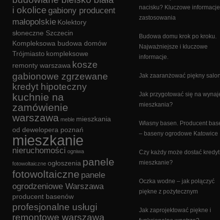
nacisku? Kluczowe informacje
i okolice
gabiony producent
zastosowania
małopolskie
Kolektory
słoneczne Szczecin
Budowa domu krok po kroku.
Kompleksowa budowa domów
Najważniejsze i kluczowe
Trójmiasto
kompleksowe
informacje.
kosze
remonty warszawa
gabionowe zgrzewane
Jak zaaranżować piękny salo
kredyt hipoteczny
Jak przygotować się na wyna
kuchnie na
mieszkania?
zamówienie
warszawa
mieszkania
meble
Własny basen. Producent ba
od dewelopera poznań
– baseny ogrodowe Katowice
mieszkanie
nieruchomości
ogniwa
Czy każdy może dostać kredyt
panele
ogłoszenia
mieszkanie?
fotowoltaiczne
fotowoltaiczne
panele
Oczka wodne – jak połączyć
ogrodzeniowe Warszawa
piękne z pożytecznym
producent basenów
profesjonalne usługi
Jak zaprojektować piękne i
remontowe warszawa