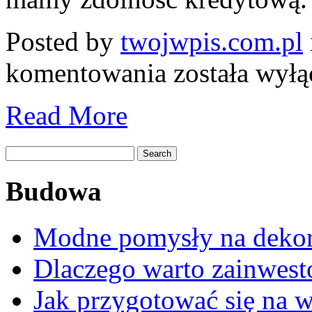
Posted by
twojwpis.com.pl
Kredyty
komentowania
została wył
hipoteczne
a
możliwości
Read More
młodych
Polaków
na
zakup
mieszkania
Budowa
Modne pomysły na dekor
Dlaczego warto zainwes
Jak przygotować się na 