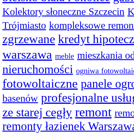
Kolektory słoneczne Szczecin
K
Trójmiasto
kompleksowe remon
zgrzewane
kredyt hipotec
warszawa
mieszkania o
meble
nieruchomości
ogniwa fotowolta
fotowoltaiczne
panele og
profesjonalne usł
basenów
remont
ze starej cegły
remo
remonty łazienek Warszaw