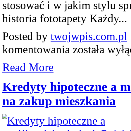
stosować i w jakim stylu sp
historia fototapety Każdy...
Posted by
twojwpis.com.pl
Jak
komentowania
została wył
wykorzystać
fototapety
w
Read More
modnych
wnętrzach?
Kredyty hipoteczne a 
na zakup mieszkania