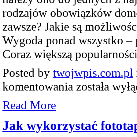
rodzajów obowiązków domo
zawsze? Jakie są możliwośc
Wygoda ponad wszystko – 
Coraz większą popularności
Posted by
twojwpis.com.pl
Domowe
komentowania
została wył
obowiązki
z
piekła
Read More
rodem
–
dlaczego
nie
Jak wykorzystać fotot
lubimy
prasowania?