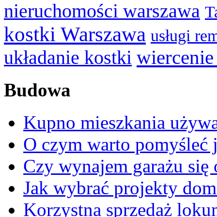
nieruchomości warszawa
T
kostki Warszawa
usługi r
wiercenie
układanie kostki
Budowa
Kupno mieszkania używa
O czym warto pomyśleć 
Czy wynajem garażu się 
Jak wybrać projekty do
Korzystna sprzedaż loku