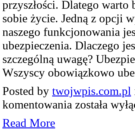
przyszłości. Dlatego warto
sobie życie. Jedną z opcji
naszego funkcjonowania jes
ubezpieczenia. Dlaczego jes
szczególną uwagę? Ubezpie
Wszyscy obowiązkowo ubez
Posted by
twojwpis.com.pl
Dlaczego
komentowania
została wył
warto
ubezpieczać
mieszkanie?
Read More