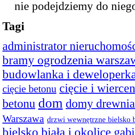
nie podejdziemy do nie
Tagi
administrator nieruchomoś
bramy ogrodzenia warsza
budowlanka i deweloperk
cięcie i wierce
cięcie betonu
dom
betonu
domy drewnia
Warszawa
drzwi wewnętrzne bielsko b
bielsko biała i okolice
gabi