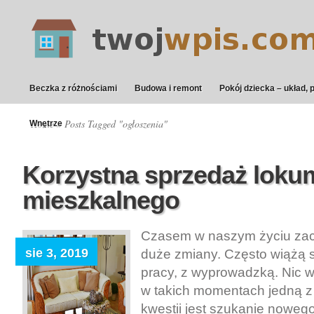
Beczka z różnościami
Budowa i remont
Pokój dziecka – układ, 
Home
» Posts Tagged "ogłoszenia"
Wnętrze
Korzystna sprzedaż loku
mieszkalnego
Czasem w naszym życiu za
sie 3, 2019
duże zmiany. Często wiążą 
pracy, z wyprowadzką. Nic w
w takich momentach jedną z
kwestii jest szukanie noweg