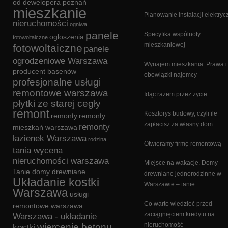
od dewelopera poznań
mieszkanie
Planowanie instalacji elektryc
nieruchomości
ogniwa
panele
Specyfika wspólnoty
ogłoszenia
fotowoltaiczne
mieszkaniowej
fotowoltaiczne
panele
ogrodzeniowe Warszawa
Wynajem mieszkania. Prawa i
producent basenów
obowiązki najemcy
profesjonalne usługi
remontowe warszawa
Idąc razem przez życie
płytki ze starej cegły
remont
Kosztorys budowy, czyli ile
remonty
remonty
zapłacisz za własny dom
remonty
mieszkań warszawa
łazienek Warszawa
rodzina
Otwieramy firmę remontową
tania wycena
nieruchomości warszawa
Miejsce na wakacje. Domy
Tanie domy drewniane
drewniane jednorodzinne w
Układanie kostki
Warszawie – tanie.
Warszawa
usługi
Co warto wiedzieć przed
remontowe warszawa
zaciągnięciem kredytu na
Warszawa - układanie
nieruchomość
wiercenie betonu
kostki