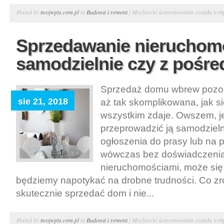
Sposoby
Posted by
twojwpis.com.pl
in
Budowa i remont
|
Możliwość komentowania
została wył
na
zakup
Sprzedawanie nieruchom
mieszkania
samodzielnie czy z pośr
Sprzedaż domu wbrew pozor
sie 21, 2018
aż tak skomplikowana, jak s
wszystkim zdaje. Owszem, j
przeprowadzić ją samodzieln
ogłoszenia do prasy lub na p
wówczas bez doświadczenia
nieruchomościami, może się
będziemy napotykać na drobne trudności. Co zr
skutecznie sprzedać dom i nie...
Sprzedawan
Posted by
twojwpis.com.pl
in
Budowa i remont
|
Możliwość komentowania
została wył