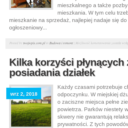
mieszkalnego a także pozbyc
mieszkania. W tym celu trze
mieszkanie na sprzedaż, najlepiej nadaje się do 
ogłoszeniowy...
Korzystna
Posted by
twojwpis.com.pl
in
Budowa i remont
|
Możliwość komentowania
została wył
sprzedaż
lokum
Kilka korzyści płynących 
mieszkalneg
posiadania działek
Każdy czasami potrzebuje chw
wrz 2, 2018
odpoczynku. W miejskiej dżu
o zaciszne miejsca pełne zi
powietrza. Parków niestety w
skwery nie gwarantują relaks
prywatności. Z tych powodó