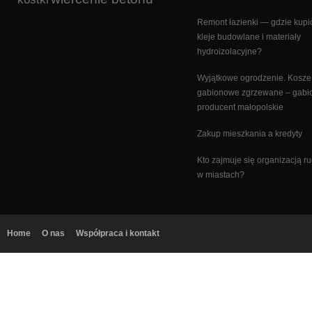
Remont łazienki — gdzie kupi
kleje budowlane i materiały
hydroizolacyjne?
Wyjątkowe ogrodzenie. Kosze
gabionowe zgrzewane – gabi
producent małopolskie
Zakup mieszkania a kredyty
Kto zajmuje się organizacją r
w miastach?
Home
O nas
Współpraca i kontakt