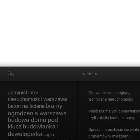
Tagi
Budowa
administrator
Obowiązkowe przeglądy
nieruchomości warszawa
techniczne nieruchomości
bramy
beton na ścianę
Pokój dla małych domowników
ogrodzenia warszawa
czyli zaklęta kraina zabawy
budowa domu pod
klucz
budowlanka i
Sposób na pozbycie się wielu
deweloperka
cegła
problemów w mieszkaniu