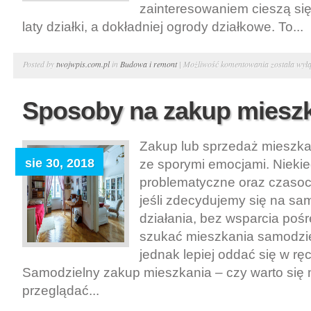
zainteresowaniem cieszą si
laty działki, a dokładniej ogrody działkowe. To...
Kilka
Posted by
twojwpis.com.pl
in
Budowa i remont
|
Możliwość komentowania
została wył
korzyści
płynących
Sposoby na zakup miesz
z
posiadania
Zakup lub sprzedaż mieszka
działek
sie 30, 2018
ze sporymi emocjami. Nieki
problematyczne oraz czasoc
jeśli zdecydujemy się na sa
działania, bez wsparcia poś
szukać mieszkania samodzie
jednak lepiej oddać się w rę
Samodzielny zakup mieszkania – czy warto się 
przeglądać...