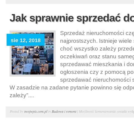
nieruchomo
–
Jak sprawnie sprzedać 
samodzielni
czy
Sprzedaż nieruchomości czę
z
sie 12, 2018
najprostszych. Istnieje wiel
pośredniki
choć wszystko zależy przed
oczekiwań oraz stanu same
sprzedawać mieszkania i d
ogłoszenia czy z pomocą po
sprzedawać nieruchomości s
W zasadzie na zadane pytanie powinno się odpo
zależy”....
Jak
Posted by
twojwpis.com.pl
in
Budowa i remont
|
Możliwość komentowania
została wył
sprawnie
sprzedać
dom?