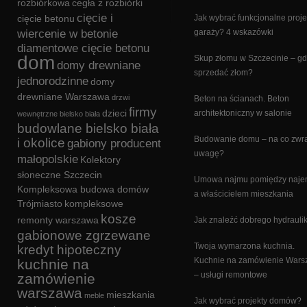
rozbiórkowa
cegła z rozbiórki
cięcie i
cięcie betonu
Jak wybrać funkcjonalne proje
wiercenie w betonie
garaży? 4 wskazówki
diamentowe cięcie betonu
dom
Skup złomu w Szczecinie – gd
domy drewniane
sprzedać złom?
jednorodzinne
domy
drewniane Warszawa
drzwi
Beton na ścianach. Beton
firmy
dzieci
architektoniczny w salonie
wewnętrzne bielsko biała
budowlane bielsko biała
Budowanie domu – na co zwr
i okolice
gabiony producent
uwagę?
małopolskie
Kolektory
słoneczne Szczecin
Umowa najmu pomiędzy naj
Kompleksowa budowa domów
a właścicielem mieszkania
Trójmiasto
kompleksowe
kosze
remonty warszawa
Jak znaleźć dobrego hydrauli
gabionowe zgrzewane
Twoja wymarzona kuchnia.
kredyt hipoteczny
Kuchnie na zamówienie War
kuchnie na
– usługi remontowe
zamówienie
warszawa
mieszkania
meble
Jak wybrać projekty domów?