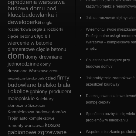
Elektronarzędzia niezbędne w
ogrodzenia warszawa
każdym projekcie remontowy
budowa domu pod
klucz
budowlanka i
Jak zaaranżować piękny salo
deweloperka
cegła
rozbiórkowa
cegła z rozbiórki
Wyremontuj swoje mieszkanie
cięcie i
cięcie betonu
Profesjonalne usługi remonto
wiercenie w betonie
Warszawa – kompleksowe re
diamentowe cięcie betonu
wnętrz
dom
domy drewniane
Co jest najważniejsze przy
jednorodzinne
domy
budowie domu?
drewniane Warszawa
drzwi
firmy
dzieci
Jak praktycznie zaaranżować
wewnętrzne bielsko biała
budowlane bielsko biała
przestrzeń biurową?
i okolice
gabiony producent
Dlaczego warto zainwestować
małopolskie
Kolektory
pompę ciepła?
słoneczne Szczecin
Kompleksowa budowa domów
Sposób na pozbycie się wielu
Trójmiasto
kompleksowe
problemów w mieszkaniu
kosze
remonty warszawa
gabionowe zgrzewane
Wspólne mieszkanie po ślubi