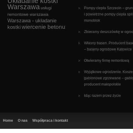
Układanie kostki
Warszawa
usługi
Pompy ciepła Szczecin – gru
remontowe warszawa
i powietrzne pompy ciepła split
Warszawa - układanie
monoblok
wiercenie betonu
kostki
Zbieramy deszczówkę w ogro
Własny basen. Producent ba
– baseny ogrodowe Katowice
Otwieramy firmę remontową
Wyjątkowe ogrodzenie. Kosze
gabionowe zgrzewane – gabi
producent małopolskie
Idąc razem przez życie
Home
O nas
Współpraca i kontakt