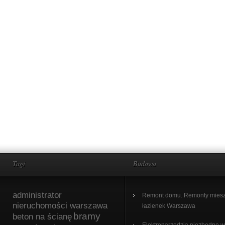
Tagi
Budowa
administrator
Remont domu. Remonty miesz
nieruchomości warszawa
łazienek Warszawa
bramy
beton na ścianę