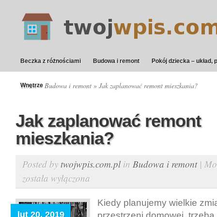
Beczka z różnościami
Budowa i remont
Pokój dziecka – układ, 
Home
»
Budowa i remont
» Jak zaplanować remont mieszkania?
Wnętrze
Jak zaplanować remont
mieszkania?
Posted by
twojwpis.com.pl
in
Budowa i remont
|
Mo
została wyłączona
Kiedy planujemy wielkie zmi
lut 20, 2019
przestrzeni domowej, trzeba