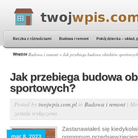
Beczka z różnościami
Budowa i remont
Pokój dziecka – układ, 
Home
»
Budowa i remont
» Jak przebiega budowa obiektów sportowyc
Wnętrze
Jak przebiega budowa ob
sportowych?
Posted by
twojwpis.com.pl
in
Budowa i remont
|
Mo
została wyłączona
Zastanawiałeś się kiedykolwi
mar 8, 2023
ogromnym przedsięwzięciem