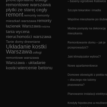
– baseny ogrodowe Katowice
remontowe warszawa
płytki ze starej cegły
Szczęki tokarskie i imadła
remont
remonty
remonty
Wspólne mieszkanie po ślubi
remonty
mieszkań warszawa
łazienek Warszawa
rodzina
Modne pomysły na dekorację
tania wycena
mieszkania
nieruchomości warszawa
Tanie domy drewniane
Remontowanie domu – jak je
Układanie kostki
przeprowadzić?
Warszawa
usługi
Jaki klimatyzator wybrać?
remontowe warszawa
Warszawa - układanie
Nowe apartamentowce
wiercenie betonu
kostki
Domowe obowiązki z piekła 
– dlaczego nie lubimy
prasowania?
Planowanie instalacji elektryc
Kredyty hipoteczne a możliwo