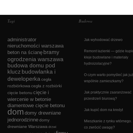
Tagi
Budowa
administrator
Jak wyhodować drzewo
nieruchomości warszawa
bramy
Remont łazienki — gdzie kupi
beton na ścianę
kleje budowlane i materiały
ogrodzenia warszawa
hydroizolacyjne?
budowa domu pod
klucz
budowlanka i
O czym warto pomyśleć jak ju
deweloperka
cegła
wspólnie zamieszkamy?
rozbiórkowa
cegła z rozbiórki
cięcie i
cięcie betonu
Jak praktycznie zaaranżować
wiercenie w betonie
przestrzeń biurową?
diamentowe cięcie betonu
dom
Jak kupić dom na kredyt
domy drewniane
jednorodzinne
domy
Mieszkanie z rynku wtórnego.
drewniane Warszawa
drzwi
co zwrócić uwagę?