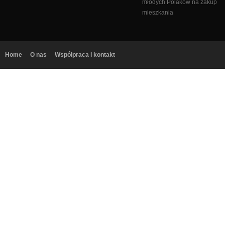
młodych Polaków na zakup
mieszkania
Home
O nas
Współpraca i kontakt