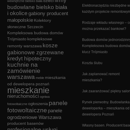
firmy
dzieci
wewnętrzne bielsko biała
Elektronarzędzia niezbędne w
budowlane bielsko biała
każdym projekcie remontowy
i okolice
gabiony producent
małopolskie
Kolektory
Rodzaje wkładu własnego – c
słoneczne Szczecin
można przekazać bankowi?
Kompleksowa budowa domów
Trójmiasto
kompleksowe
Budowa domów jednorodzinn
kosze
remonty warszawa
Kompleksowa budowa domów
gabionowe zgrzewane
klucz Trójmiasto
kredyt hipoteczny
Koszta ślubu
kuchnie na
zamówienie
Jak zaplanować remont
warszawa
mieszkania
meble
mieszkania?
od dewelopera poznań
mieszkanie
Jak zaaranżować piękny salo
nieruchomości
ogniwa
panele
Rynek pierwotny. Budowlanka 
ogłoszenia
fotowoltaiczne
deweloperka – mieszkania od
fotowoltaiczne
panele
dewelopera Poznań
ogrodzeniowe Warszawa
producent basenów
Własny basen. Producent ba
profesjonalne usługi