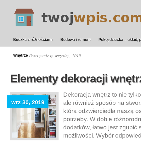
Beczka z różnościami
Budowa i remont
Pokój dziecka – układ, 
Home
» Posts made in wrzesień, 2019
Wnętrze
Elementy dekoracji wnętr
Dekoracja wnętrz to nie tylko
wrz 30, 2019
ale również sposób na stwor
która odzwierciedla naszą o
potrzeby. W dobie różnorodno
dodatków, łatwo jest zgubić
możliwości. Wybór odpowied