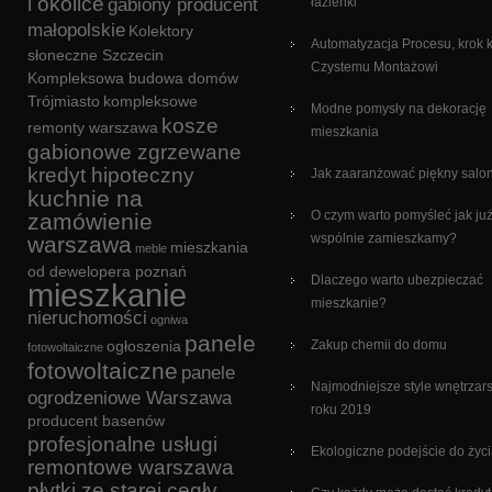
i okolice
gabiony producent
łazienki
małopolskie
Kolektory
Automatyzacja Procesu, krok 
słoneczne Szczecin
Czystemu Montażowi
Kompleksowa budowa domów
Trójmiasto
kompleksowe
Modne pomysły na dekorację
kosze
remonty warszawa
mieszkania
gabionowe zgrzewane
kredyt hipoteczny
Jak zaaranżować piękny salo
kuchnie na
O czym warto pomyśleć jak ju
zamówienie
wspólnie zamieszkamy?
warszawa
mieszkania
meble
od dewelopera poznań
Dlaczego warto ubezpieczać
mieszkanie
mieszkanie?
nieruchomości
ogniwa
panele
ogłoszenia
Zakup chemii do domu
fotowoltaiczne
fotowoltaiczne
panele
Najmodniejsze style wnętrzars
ogrodzeniowe Warszawa
roku 2019
producent basenów
profesjonalne usługi
Ekologiczne podejście do życ
remontowe warszawa
płytki ze starej cegły