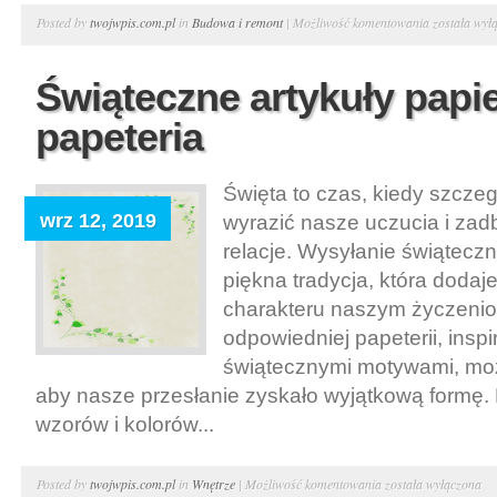
Jak
Posted by
twojwpis.com.pl
in
Budowa i remont
|
Możliwość komentowania
została wył
kupić
dom
Świąteczne artykuły papie
na
papeteria
kredyt
Święta to czas, kiedy szcze
wrz 12, 2019
wyrazić nasze uczucia i zadb
relacje. Wysyłanie świąteczn
piękna tradycja, która dodaje
charakteru naszym życzeni
odpowiedniej papeterii, insp
świątecznymi motywami, mo
aby nasze przesłanie zyskało wyjątkową formę
wzorów i kolorów...
Świąteczne
Posted by
twojwpis.com.pl
in
Wnętrze
|
Możliwość komentowania
została wyłączona