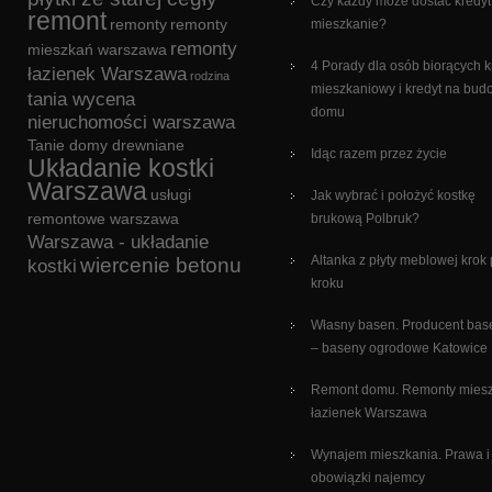
Czy każdy może dostać kredyt
remont
remonty
remonty
mieszkanie?
remonty
mieszkań warszawa
4 Porady dla osób biorących k
łazienek Warszawa
rodzina
mieszkaniowy i kredyt na bu
tania wycena
domu
nieruchomości warszawa
Tanie domy drewniane
Idąc razem przez życie
Układanie kostki
Warszawa
usługi
Jak wybrać i położyć kostkę
remontowe warszawa
brukową Polbruk?
Warszawa - układanie
Altanka z płyty meblowej krok
wiercenie betonu
kostki
kroku
Własny basen. Producent ba
– baseny ogrodowe Katowice
Remont domu. Remonty miesz
łazienek Warszawa
Wynajem mieszkania. Prawa i
obowiązki najemcy