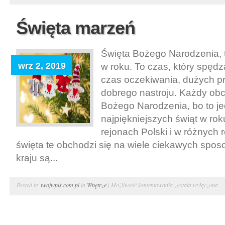
artykuły
papiernicze-
Święta marzeń
papeteria
Święta Bożego Narodzenia, 
wrz 2, 2019
w roku. To czas, który spędza
czas oczekiwania, dużych p
dobrego nastroju. Każdy ob
Bożego Narodzenia, bo to j
najpiękniejszych świąt w ro
rejonach Polski i w różnych 
święta te obchodzi się na wiele ciekawych sp
kraju są...
Święta
Posted by
twojwpis.com.pl
in
Wnętrze
|
Możliwość komentowania
została wyłączona
marzeń