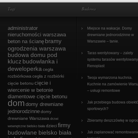
Tagi
Budowa
administrator
Miejsce na wakacje. Domy
nieruchomości warszawa
drewniane jednorodzinne w
bramy
beton na ścianę
Warszawie – tanie.
ogrodzenia warszawa
Taras wentylowany – zalety
budowa domu pod
systemu tarasów wentylowan
klucz
budowlanka i
Renoplast
deweloperka
cegła
rozbiórkowa
cegła z rozbiórki
Twoja wymarzona kuchnia.
cięcie i
cięcie betonu
Kuchnie na zamówienie War
wiercenie w betonie
– usługi remontowe
diamentowe cięcie betonu
dom
Jak przebiega budowa obiekt
domy drewniane
sportowych?
jednorodzinne
domy
drewniane Warszawa
drzwi
Zbieramy deszczówkę w ogro
firmy
dzieci
wewnętrzne bielsko biała
budowlane bielsko biała
Jak zaplanować remontowani