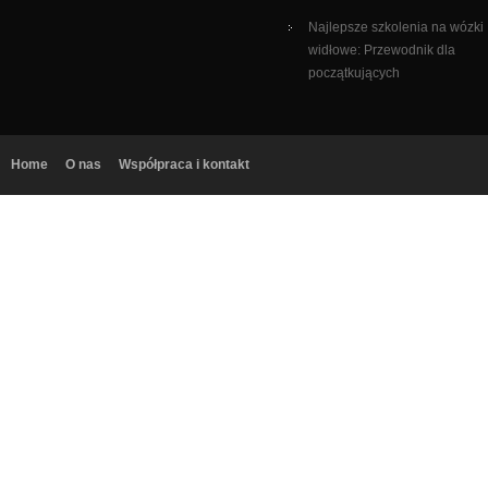
Najlepsze szkolenia na wózki
widłowe: Przewodnik dla
początkujących
Home
O nas
Współpraca i kontakt