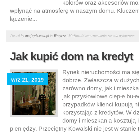
kolorów oraz akcesoriów m
wpłynąć na atmosferę w naszym domu. Kluczem 
łączenie...
Elementy
Posted by
twojwpis.com.pl
in
Wnętrze
|
Możliwość komentowania
została wyłączona
dekoracji
wnętrz
Jak kupić dom na kredyt
Rynek nieruchomości ma się
wrz 21, 2019
dobrze. Zwłaszcza w dużych
zarówno domy, jak i mieszka
jak przysłowiowe ciepłe bułe
przypadków klienci kupują 
korzystając z kredytów. W d
domy i mieszkania kosztują
pieniędzy. Przeciętny Kowalski nie jest w stanie t