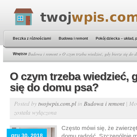
Beczka z różnościami
Budowa i remont
Pokój dziecka – układ, 
Home
»
Budowa i remont
» O czym trzeba wiedzieć, gdy bierze się do
Wnętrze
O czym trzeba wiedzieć, 
się do domu psa?
Posted by
twojwpis.com.pl
in
Budowa i remont
|
Mo
została wyłączona
Często mówi się, że zwierz
gru 30, 2018
domu radość. Szczególnie m