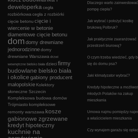
Dlaczego warto zainwestować
deweloperka
cegła
pompę ciepła?
rozbiórkowa
cegła z rozbiórki
cięcie i
cięcie betonu
Jak wybrać i położyć kostkę
wiercenie w betonie
brukową Polbruk?
diamentowe cięcie betonu
dom
Jak praktycznie zaaranżować
domy drewniane
przestrzeń biurową?
jednorodzinne
domy
drewniane Warszawa
drzwi
O czym trzeba wiedzieć, gdy b
firmy
dzieci
się do domu psa?
wewnętrzne bielsko biała
budowlane bielsko biała
Jaki klimatyzator wybrać?
i okolice
gabiony producent
małopolskie
Kolektory
Kredyty hipoteczne a możliwo
słoneczne Szczecin
młodych Polaków na zakup
Kompleksowa budowa domów
mieszkania
Trójmiasto
kompleksowe
kosze
remonty warszawa
Umowa najmu pomiędzy naj
gabionowe zgrzewane
a właścicielem mieszkania
kredyt hipoteczny
Czy wynajem garażu się opła
kuchnie na