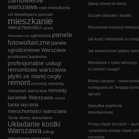
zamówienie
Zakup chemii do domu
warszawa
mieszkania
meble
od dewelopera poznań
Szczęki tokarskie i imadła
mieszkanie
nieruchomości
Planowanie instalacji elektryc
ogniwa
panele
ogłoszenia
fotowoltaiczne
Jak kupić mieszkanie na kredy
fotowoltaiczne
panele
ogrodzeniowe Warszawa
Jak zaaranżować piękny salo
producent basenów
profesjonalne usługi
Mieszkanie z rynku wtórnego.
remontowe warszawa
co zwrócić uwagę?
płytki ze starej cegły
remont
Rolety i pergole – nowoczesn
remonty
remonty
rozwiązania do Twojego domu
remonty
mieszkań warszawa
ogrodu!
łazienek Warszawa
rodzina
tania wycena
Specyfika wspólnoty
nieruchomości warszawa
mieszkaniowej
Tanie domy drewniane
Układanie kostki
Pompy ciepła Szczecin – gru
Warszawa
i powietrzne pompy ciepła split
usługi
monoblok
remontowe warszawa