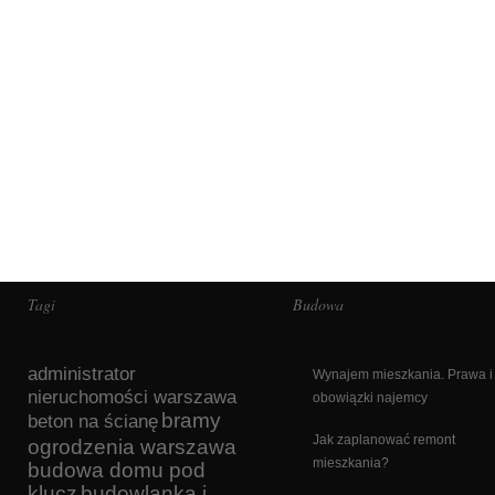
Tagi
Budowa
administrator
Wynajem mieszkania. Prawa i
nieruchomości warszawa
obowiązki najemcy
bramy
beton na ścianę
Jak zaplanować remont
ogrodzenia warszawa
mieszkania?
budowa domu pod
klucz
budowlanka i