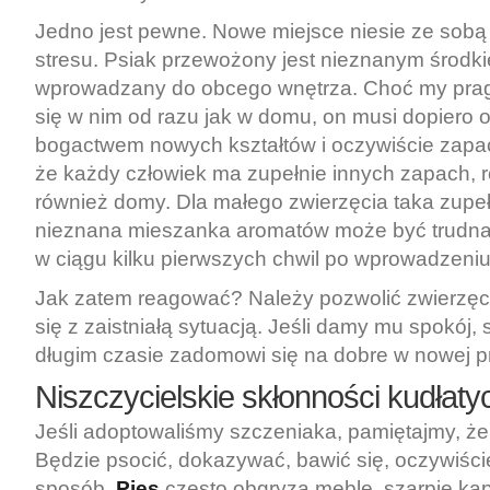
Jedno jest pewne. Nowe miejsce niesie ze sobą
stresu. Psiak przewożony jest nieznanym środki
wprowadzany do obcego wnętrza. Choć my prag
się w nim od razu jak w domu, on musi dopiero o
bogactwem nowych kształtów i oczywiście zapa
że każdy człowiek ma zupełnie innych zapach, 
również domy. Dla małego zwierzęcia taka zupeł
nieznana mieszanka aromatów może być trudna
w ciągu kilku pierwszych chwil po wprowadzen
Jak zatem reagować? Należy pozwolić zwierzęc
się z zaistniałą sytuacją. Jeśli damy mu spokój,
długim czasie zadomowi się na dobre w nowej pr
Niszczycielskie skłonności kudłat
Jeśli adoptowaliśmy szczeniaka, pamiętajmy, że 
Będzie psocić, dokazywać, bawić się, oczywiści
sposób.
Pies
często obgryza meble, szarpie kapc