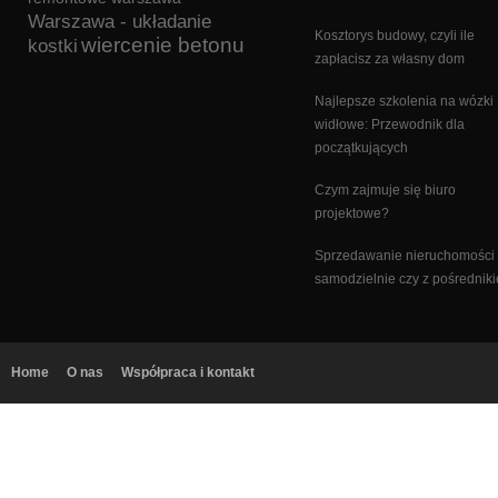
Warszawa - układanie
Kosztorys budowy, czyli ile
wiercenie betonu
kostki
zapłacisz za własny dom
Najlepsze szkolenia na wózki
widłowe: Przewodnik dla
początkujących
Czym zajmuje się biuro
projektowe?
Sprzedawanie nieruchomości
samodzielnie czy z pośrednik
Home
O nas
Współpraca i kontakt