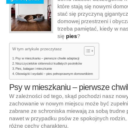
które stają się nowymi domow
stać się przyczyną giganty
domowej przestrzeni i obyc
trzeba pamiętać, kiedy w na
się
pies
?
W tym artykule przeczytasz
Psy w mieszkaniu – pierwsze chwile adaptacji
Niszczycielskie skłonności kudłatych psotników
Pies, bałagan i mieszkanie
Obowiązki i wydatki – pies pełnoprawnym domownikiem
Psy w mieszkaniu – pierwsze chwil
W zależności od tego, skąd pochodzi nasz nowy 
zachowanie w nowym miejscu może być zupełnie
zabrane ze schroniska miewają za sobą trudne 
nawet w przypadku psów ze spokojnych rodzin,
różne cechy charakteru.