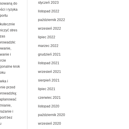
styczeń 2023
sowaną do
ści i ryzyka
listopad 2022
portu
październik 2022
skutecznie
wrzesień 2022
iczyć stres
zas
lipiec 2022
prowadzki:
marzec 2022
owanie,
grudzień 2021
wanie i
rcie
listopad 2021
jonalne krok
wrzesień 2021
roku
sierpień 2021
wka i
enie przed
lipiec 2021
prowadzką:
czerwiec 2021
zaplanować
żnianie,
listopad 2020
rażanie i
październik 2020
port bez
wrzesień 2020
u