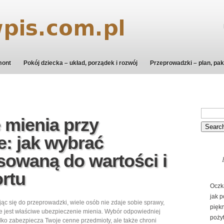
mont
Pokój dziecka – układ, porządek i rozwój
Przeprowadzki – plan, pak
 mienia przy
: jak wybrać
owaną do wartości i
ortu
Oczk
jak p
ąc się do przeprowadzki, wiele osób nie zdaje sobie sprawy,
pięk
e jest właściwe ubezpieczenie mienia. Wybór odpowiedniej
poży
tylko zabezpiecza Twoje cenne przedmioty, ale także chroni