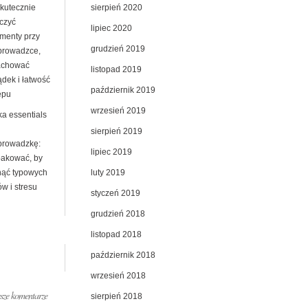
sierpień 2020
skutecznie
czyć
lipiec 2020
menty przy
grudzień 2019
prowadzce,
achować
listopad 2019
ądek i łatwość
październik 2019
ępu
wrzesień 2019
ka essentials
sierpień 2019
prowadzkę:
lipiec 2019
pakować, by
luty 2019
nąć typowych
w i stresu
styczeń 2019
grudzień 2018
listopad 2018
październik 2018
wrzesień 2018
ze komentarze
sierpień 2018