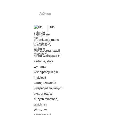
Polecamy
Kto
zajmuje się
organizacją ruchu
w miastach?
Projekt organizacji
ruchu Warszawa to
zadanie, które
wymaga
współpracy wielu
instytucji i
zaangażowania
wyspecjalizowanych
ekspertów. W
dużych miastach,
takich jak
Warszawa,