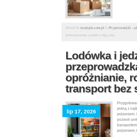
Posted by
twojwpis.com.pl
in
Przeprowadzki – pl
Jak
komentowania
została wyłączona
skutecznie
ograniczyć
Lodówka i jed
stres
przeprowadzką
podczas
przeprowadzki:
opróżnianie, r
planowanie,
transport bez 
pakowanie
i
wsparcie
Przygotowan
emocjonalne
jedną z naj
lip 17, 2026
jedzeniem. 
krok
pozwoli uni
po
transportem
kroku
jedzeniem, k