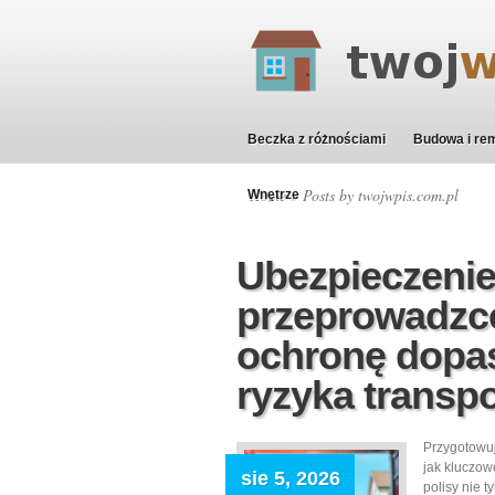
Beczka z różnościami
Budowa i re
Home
» Posts by twojwpis.com.pl
Wnętrze
Ubezpieczenie
przeprowadzce
ochronę dopas
ryzyka transp
Przygotowuj
jak kluczow
sie 5, 2026
polisy nie 