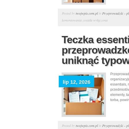
Posted by
twojwpis.com.pl
in
Przeprowadzki – pl
Jak
komentowania
została wyłączona
skutecznie
oznaczyć
Teczka essenti
dokumenty
przeprowadzkę
przy
przeprowadzce,
uniknąć typow
by
zachować
Przeprowadz
porządek
organizacyj
lip 12, 2026
i
essentials,
łatwość
przedmiotów
elementy, t
dostępu
torba, powi
Posted by
twojwpis.com.pl
in
Przeprowadzki – pl