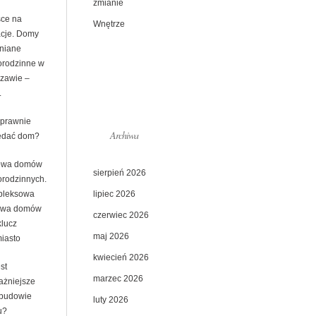
zmianie
sce na
Wnętrze
cje. Domy
niane
orodzinne w
zawie –
.
sprawnie
Archiwa
edać dom?
owa domów
sierpień 2026
orodzinnych.
lipiec 2026
leksowa
owa domów
czerwiec 2026
klucz
maj 2026
miasto
kwiecień 2026
st
marzec 2026
ażniejsze
 budowie
luty 2026
u?