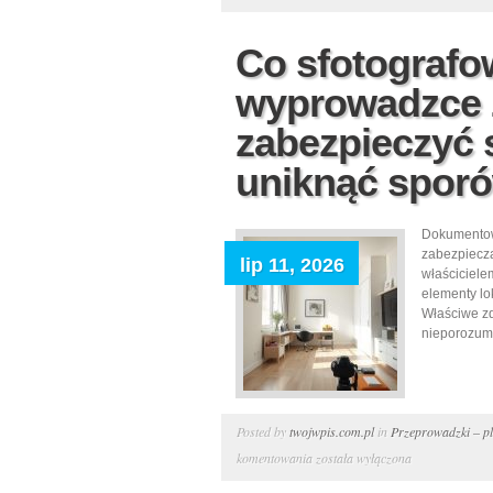
mieszkania
przed
Co sfotografo
zdaniem
wyprowadzce 
najmu:
praktyczny
zabezpieczyć 
przewodnik
uniknąć spor
z
uwzględnieniem
typowych
Dokumentow
pułapek
zabezpiecza
lip 11, 2026
właściciele
i
elementy lo
formalności
Właściwe zd
nieporozumi
Posted by
twojwpis.com.pl
in
Przeprowadzki – pl
Co
komentowania
została wyłączona
sfotografować