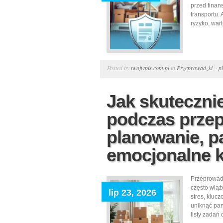
przed fina
transportu.
ryzyko, warto
Posted by
twojwpis.com.pl
in
Przeprowadzki – pl
Jak skutecznie
podczas przep
planowanie, p
emocjonalne k
Przeprowadz
często wiąż
lip 23, 2026
stres, kluc
uniknąć pan
listy zadań