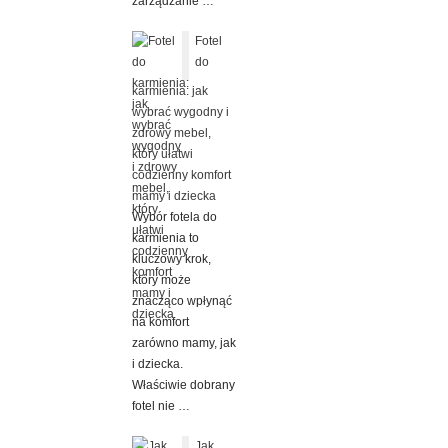
zarządzanie …
Fotel
do
karmienia: jak
wybrać wygodny i
zdrowy mebel,
który ułatwi
codzienny komfort
mamy i dziecka
Wybór fotela do
karmienia to
kluczowy krok,
który może
znacząco wpłynąć
na komfort
zarówno mamy, jak
i dziecka.
Właściwie dobrany
fotel nie …
Jak