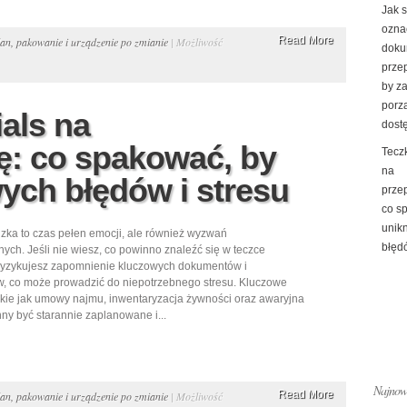
Jak 
ozna
Read More
an, pakowanie i urządzenie po zmianie
|
Możliwość
doku
prze
by z
porz
als na
dost
: co spakować, by
Tecz
na
ych błędów i stresu
prze
co s
unik
ka to czas pełen emocji, ale również wyzwań
błędó
nych. Jeśli nie wiesz, co powinno znaleźć się w teczce
 ryzykujesz zapomnienie kluczowych dokumentów i
, co może prowadzić do niepotrzebnego stresu. Kluczowe
akie jak umowy najmu, inwentaryzacja żywności oraz awaryjna
nny być starannie zaplanowane i...
Najnows
Read More
an, pakowanie i urządzenie po zmianie
|
Możliwość