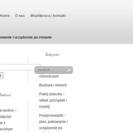
Home
O nas
Współpraca i kontakt
owanie i urządzenie po zmianie
Kategorie
Beczka z
różnościami
Budowa i remont
Budowa
Pokój dziecka –
układ, porządek i
rozwój
a wodne –
Przeprowadzki –
ołączyć
plan, pakowanie i
ne z
urządzenie po
tecznym