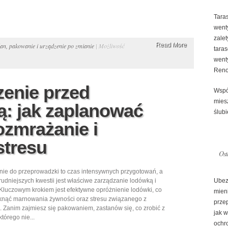
Tara
went
zale
Read More
an, pakowanie i urządzenie po zmianie
|
Możliwość
tara
went
Reno
zenie przed
Wspó
mies
: jak zaplanować
ślubi
ozmrażanie i
stresu
Ost
ie do przeprowadzki to czas intensywnych przygotowań, a
trudniejszych kwestii jest właściwe zarządzanie lodówką i
Ubez
Kluczowym krokiem jest efektywne opróżnienie lodówki, co
mien
knąć marnowania żywności oraz stresu związanego z
prze
. Zanim zajmiesz się pakowaniem, zastanów się, co zrobić z
jak 
tórego nie...
ochr