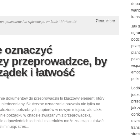
dopa
warto
trans
Read More
an, pakowanie i urządzenie po zmianie
|
Możliwość
Jak 
ogran
podc
e oznaczyć
prze
plan
y przeprowadzce, by
pako
wspa
ądek i łatwość
emoc
po k
Lodó
jedz
ie dokumentów do przeprowadzki to kluczowy element, który
prze
 niedoceniany. Skuteczne oznaczanie pozwala nie tylko na
jak 
alezienie potrzebnych papierów w nowym miejscu, ale także
opró
nie porządku w chaosie związanym z przeprowadzką.
e odpowiednich technik i materiałów może znacząco ułatwić
rozm
eliminując stres...
trans
stres