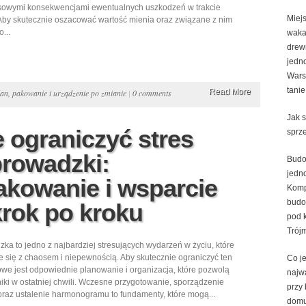
nsowymi konsekwencjami ewentualnych uszkodzeń w trakcie
Miej
 Aby skutecznie oszacować wartość mienia oraz związane z nim
...
waka
drew
jedn
Wars
tanie
Read More
an, pakowanie i urządzenie po zmianie
|
0 comments
Jak 
 ograniczyć stres
sprz
rowadzki:
Bud
jedn
akowanie i wsparcie
Komp
bud
rok po kroku
pod 
Trój
ka to jedno z najbardziej stresujących wydarzeń w życiu, które
e się z chaosem i niepewnością. Aby skutecznie ograniczyć ten
Co je
zowe jest odpowiednie planowanie i organizacja, które pozwolą
najw
iki w ostatniej chwili. Wczesne przygotowanie, sporządzenie
przy
 oraz ustalenie harmonogramu to fundamenty, które mogą...
dom