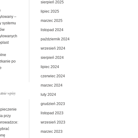
sierpień 2025
s
lipiec 2025
ylowany –
marzec 2025
ty systemu
sów
listopad 2024
ylowanych
październik 2024
plast
wrzesień 2024
lne
sierpień 2024
zkanie po
lipiec 2024
e
czerwiec 2024
marzec 2024
atnie wpisy
luty 2024
grudzień 2023
pieczenie
listopad 2023
ia przy
wrzesień 2023
prowadzce:
wybrać
marzec 2023
onę