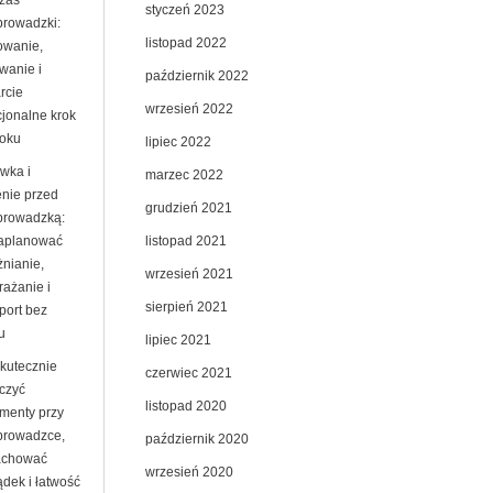
zas
styczeń 2023
prowadzki:
listopad 2022
owanie,
wanie i
październik 2022
rcie
wrzesień 2022
jonalne krok
roku
lipiec 2022
wka i
marzec 2022
enie przed
grudzień 2021
prowadzką:
listopad 2021
zaplanować
żnianie,
wrzesień 2021
rażanie i
sierpień 2021
port bez
u
lipiec 2021
skutecznie
czerwiec 2021
czyć
listopad 2020
menty przy
prowadzce,
październik 2020
achować
wrzesień 2020
ądek i łatwość