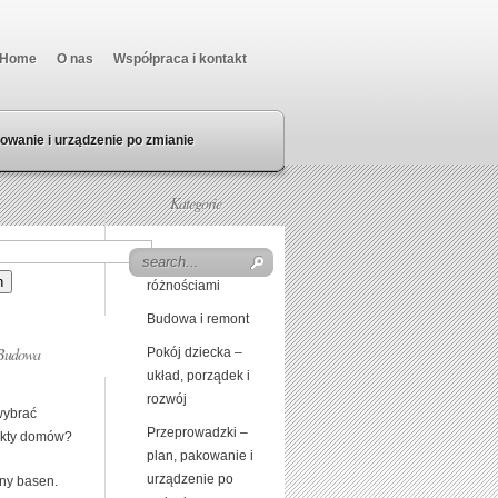
Home
O nas
Współpraca i kontakt
owanie i urządzenie po zmianie
Kategorie
Beczka z
różnościami
Budowa i remont
Budowa
Pokój dziecka –
układ, porządek i
rozwój
wybrać
Przeprowadzki –
ekty domów?
plan, pakowanie i
urządzenie po
ny basen.