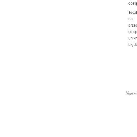
dost
Tecz
na
prze
co s
unik
błędó
Najnows