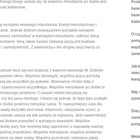
hologicznego uważa się, że wspólne mieszkanie po ślubie jest
Prod
ściej wybierane.
base
base
Kato
się na kupno własnego mieszkania. Kredyt mieszkaniowy i
ązanie. Jednak dobrym rozwiązaniem jest także wynajem
O cz
óbować zamieszkać w wynajętym mieszkaniu, odłożyć daną
pomy
eszkanie. Inną, także bardzo ciekawą opcją jest budowa
i samodzielność. Z pewnością o ten drugiej opcji marzy co
wspó
zami
Jak 
awsze musi się ono kojarzyć z kupnem własnego M. Dobrym
mies
pewien okres. Wspólne obowiązki, wspólna praca jest tutaj
kred
ielą się wszystkim po połowie. Mianowicie chodzi tutaj o
e zaplanowanie wszystkiego. Wspólne mieszkanie po ślubie to
Idąc
najmniejszego problemu. Czasami młodzi decydują się
czy też pana młodego. Uważa się jednak, że tego typu praktyki
życie
o ślubie powinna mieszkać sama. To najważniejszy czas dla
rawdę wszystko jest nowe. Intymność, okazywanie uczuć, a
Dlac
owodu uważa się taki pomysł za najlepszy. Jeśli nawet młodzi
zain
rzed ślubem pomyśleć o wynajęciu kawalerki. Wspólne
pomp
j młodej pary. Nie możemy tutaj zapomnieć o naprawdę ważnej
wspólnej przestrzeni. Wspólne mieszkanie, wspólne problemy,
Miej
ielone na dwie osoby. Wspólna przestrzeń, nieważne jakiej