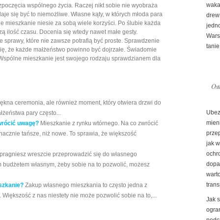
waka
poczęcia wspólnego życia. Raczej nikt sobie nie wyobraża
je się być to niemożliwe. Własne kąty, w których młoda para
drew
 mieszkanie niesie za sobą wiele korzyści. Po ślubie każda
jedn
ą ilość czasu. Docenia się wtedy nawet małe gesty.
Wars
 sprawy, które nie zawsze potrafią być proste. Sprawdzenie
tanie
się, że każde małżeństwo powinno być dojrzałe. Świadomie
Wspólne mieszkanie jest swojego rodzaju sprawdzianem dla
Ost
piękna ceremonia, ale również moment, który otwiera drzwi do
Ubez
żeństwa pary często...
mien
wrócić uwagę?
Mieszkanie z rynku wtórnego. Na co zwrócić
prze
acznie tańsze, niż nowe. To sprawia, że większość
jak 
ochr
 pragniesz wreszcie przeprowadzić się do własnego
dopa
m budżetem własnym, żeby sobie na to pozwolić, możesz
warto
trans
szkanie?
Zakup własnego mieszkania to często jedna z
 Większość z nas niestety nie może pozwolić sobie na to,...
Jak 
ogran