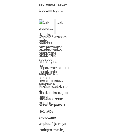
segregacji rzeczy.
Upewnij się, …
Jak
wspierać dziecko
podczas
przeprowadzki:
praktyczne
sposoby na
łagodzenie stresu i
adaptację w
nowym miejscu
Przeprowadzka to
dla dziecka często
doświadczenie
pełne niepokoju i
lęku. Aby
skutecznie
wspierać je w tym
trudnym czasie,