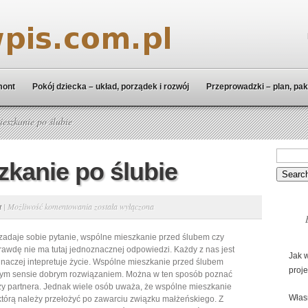
mont
Pokój dziecka – układ, porządek i rozwój
Przeprowadzki – plan, pak
eszkanie po ślubie
kanie po ślubie
Wspólne
t
|
Możliwość komentowania
została wyłączona
mieszkanie
 zadaje sobie pytanie, wspólne mieszkanie przed ślubem czy
po
rawdę nie ma tutaj jednoznacznej odpowiedzi. Każdy z nas jest
ślubie
Jak 
 inaczej intepretuje życie. Wspólne mieszkanie przed ślubem
proj
nym sensie dobrym rozwiązaniem. Można w ten sposób poznać
zy partnera. Jednak wiele osób uważa, że wspólne mieszkanie
Włas
 którą należy przełożyć po zawarciu związku małżeńskiego. Z