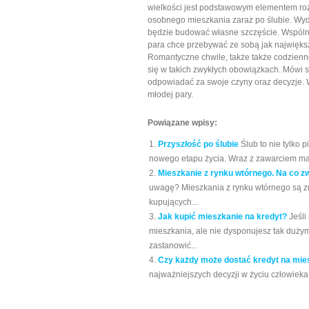
wielkości jest podstawowym elementem roz
osobnego mieszkania zaraz po ślubie. Wyda
będzie budować własne szczęście. Wspólne
para chce przebywać ze sobą jak największ
Romantyczne chwile, także także codzienne
się w takich zwykłych obowiązkach. Mówi 
odpowiadać za swoje czyny oraz decyzje. 
młodej pary.
Powiązane wpisy:
Przyszłość po ślubie
Ślub to nie tylko 
nowego etapu życia. Wraz z zawarciem mał
Mieszkanie z rynku wtórnego. Na co z
uwagę? Mieszkania z rynku wtórnego są zn
kupujących...
Jak kupić mieszkanie na kredyt?
Jeśli
mieszkania, ale nie dysponujesz tak duży
zastanowić...
Czy każdy może dostać kredyt na mie
najważniejszych decyzji w życiu człowieka.