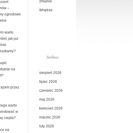
zmianie
ucent
nów –
Wnętrze
ny ogrodowe
wice
ym warto
śleć jak już
lnie
eszkamy?
Archiwa
kupić
zkanie na
sierpień 2026
yt?
lipiec 2026
 razem przez
czerwiec 2026
maj 2026
zego warto
kwiecień 2026
westować w
marzec 2026
ę ciepła?
luty 2026
sce na