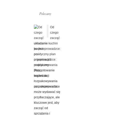
Polecamy
Od
czego
zacząć
układanie kuchni
po przeprowadzce:
praktyczny plan
organizacji i
rozpakowywania
Przygotowanie
kuchni do
rozpakowywania
po przeprowadzce
może wydawać się
przytłaczające, ale
kluczowe jest, aby
zacząć od
sprzątania i