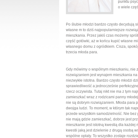
punktu psyc
o wiele czę
Po ślubie młodzi bardzo często decydują 
własne m to dziś najpopularniejsze rozwi
mieszkania. Przez jakiś czas możemy spr
część gotówki, aż w końcu kupić własne mi
własnego domu z ogródkiem. Cisza, spokój 
trzecia młoda para.
Gdy mówimy o wspólnym mieszkaniu, nie z
rozwiązaniem jest wynajem mieszkania na 
niezwykłe istotna. Bardzo często młodzi dz
sprawiedliwość a jednocześnie perfekcyjn
rzecz oczywista. Tutaj nikt nie ma z tym 
zamieszkać wraz z rodzicami panny młodej 
nie są dobrym rozwiązaniem. Młoda para p
dwojga ludzi. To moment, w którym tak nap
przede wszystkim samodzielność. Nie bez p
nie mają gdzie zamieszkać, dobrze jest p
mieszkanie jest istotną kwestią dla każde
kwestii jaką jest dzielenie z drugą osobą 
wspólne opłaty. To wszystko zostaje rozdz