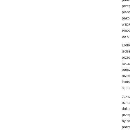
podc
prze
plan
pako
wspa
emoc
po k
Lodó
jedz
prze
jak 
opró
rozm
trans
stres
Jak 
ozna
doku
prze
by z
porz