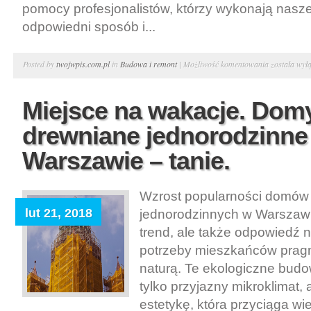
pomocy profesjonalistów, którzy wykonają nasze
odpowiedni sposób i...
Cięcie
Posted by
twojwpis.com.pl
in
Budowa i remont
|
Możliwość komentowania
została wył
betonu.
Diamentow
Miejsce na wakacje. Dom
cięcie
drewniane jednorodzinne
i
wiercenie
Warszawie – tanie.
w
betonie
Wzrost popularności domów
lut 21, 2018
jednorodzinnych w Warszawie
trend, ale także odpowiedź 
potrzeby mieszkańców pragn
naturą. Te ekologiczne budow
tylko przyjazny mikroklimat, 
estetykę, która przyciąga wi