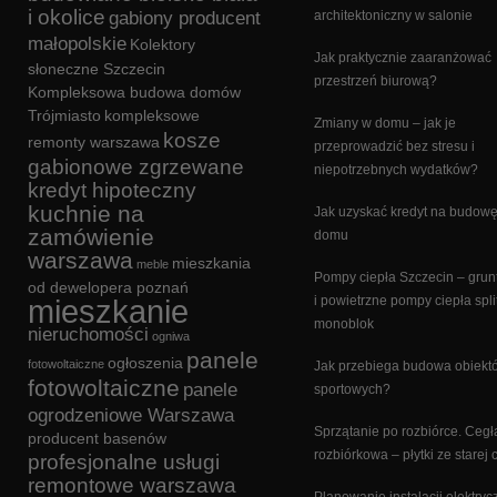
i okolice
gabiony producent
architektoniczny w salonie
małopolskie
Kolektory
Jak praktycznie zaaranżować
słoneczne Szczecin
przestrzeń biurową?
Kompleksowa budowa domów
Trójmiasto
kompleksowe
Zmiany w domu – jak je
kosze
remonty warszawa
przeprowadzić bez stresu i
gabionowe zgrzewane
niepotrzebnych wydatków?
kredyt hipoteczny
kuchnie na
Jak uzyskać kredyt na budow
zamówienie
domu
warszawa
mieszkania
meble
Pompy ciepła Szczecin – gru
od dewelopera poznań
mieszkanie
i powietrzne pompy ciepła split
monoblok
nieruchomości
ogniwa
panele
ogłoszenia
fotowoltaiczne
Jak przebiega budowa obiekt
fotowoltaiczne
panele
sportowych?
ogrodzeniowe Warszawa
Sprzątanie po rozbiórce. Cegł
producent basenów
rozbiórkowa – płytki ze starej 
profesjonalne usługi
remontowe warszawa