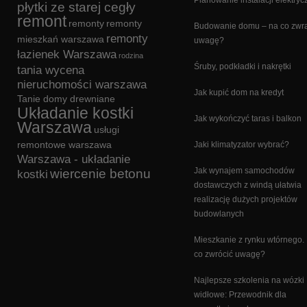
Planowanie instalacji elektryc
płytki ze starej cegły
remont
remonty
remonty
Budowanie domu – na co zwr
remonty
mieszkań warszawa
uwagę?
łazienek Warszawa
rodzina
Śruby, podkładki i nakrętki
tania wycena
nieruchomości warszawa
Jak kupić dom na kredyt
Tanie domy drewniane
Układanie kostki
Jak wykończyć taras i balkon
Warszawa
usługi
remontowe warszawa
Jaki klimatyzator wybrać?
Warszawa - układanie
Jak wynajem samochodów
wiercenie betonu
kostki
dostawczych z windą ułatwia
realizację dużych projektów
budowlanych
Mieszkanie z rynku wtórnego.
co zwrócić uwagę?
Najlepsze szkolenia na wózki
widłowe: Przewodnik dla