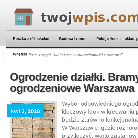
Beczka z różnościami
Budowa i remont
Pokój dziecka – układ, 
Home
» Posts Tagged "tania wycena nieruchomości warszawa"
Wnętrze
Ogrodzenie działki. Bramy
ogrodzeniowe Warszawa
Wybór odpowiedniego ogrodze
kwi 3, 2018
kluczowy krok w kreowaniu pr
będzie zarówno funkcjonalna,
W Warszawie, gdzie różnoro
przytłoczyć, warto zastanowi