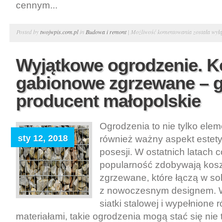
cennym...
Sprzątanie
Posted by
twojwpis.com.pl
in
Budowa i remont
|
Możliwość komentowania
została wył
po
rozbiórce.
Wyjątkowe ogrodzenie. K
Cegła
gabionowe zgrzewane – 
rozbiórkow
–
producent małopolskie
płytki
ze
Ogrodzenia to nie tylko elem
starej
sty 12, 2018
również ważny aspekt estet
cegły
posesji. W ostatnich latach 
popularność zdobywają kos
zgrzewane, które łączą w so
z nowoczesnym designem. W
siatki stalowej i wypełnione
materiałami, takie ogrodzenia mogą stać się nie 