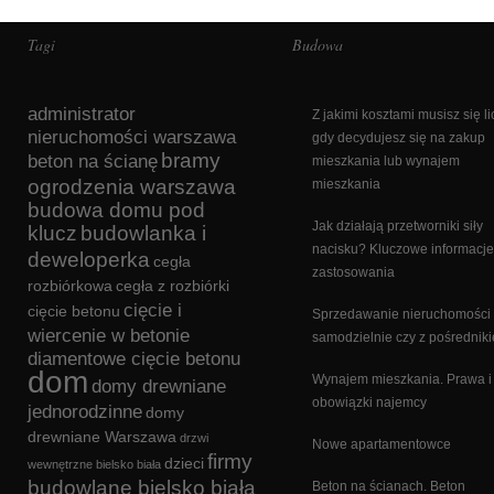
Tagi
Budowa
administrator
Z jakimi kosztami musisz się li
nieruchomości warszawa
gdy decydujesz się na zakup
bramy
beton na ścianę
mieszkania lub wynajem
ogrodzenia warszawa
mieszkania
budowa domu pod
Jak działają przetworniki siły
klucz
budowlanka i
nacisku? Kluczowe informacje
deweloperka
cegła
zastosowania
rozbiórkowa
cegła z rozbiórki
cięcie i
cięcie betonu
Sprzedawanie nieruchomości
wiercenie w betonie
samodzielnie czy z pośrednik
diamentowe cięcie betonu
dom
Wynajem mieszkania. Prawa i
domy drewniane
obowiązki najemcy
jednorodzinne
domy
drewniane Warszawa
drzwi
Nowe apartamentowce
firmy
dzieci
wewnętrzne bielsko biała
budowlane bielsko biała
Beton na ścianach. Beton