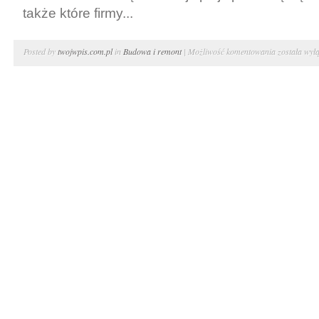
także które firmy...
Wykańczani
Posted by
twojwpis.com.pl
in
Budowa i remont
|
Możliwość komentowania
została wył
mieszkania.
Drzwi
wewnętrzne
–
firmy
budowlane
Bielsko
Biała
i
okolice