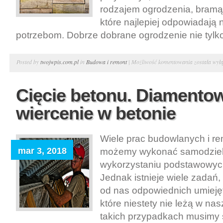
rodzajem ogrodzenia, bramą 
które najlepiej odpowiadają
potrzebom. Dobrze dobrane ogrodzenie nie tylko
Ogrodzenie
Posted by
twojwpis.com.pl
in
Budowa i remont
|
Możliwość komentowania
została wył
działki.
Bramy
Cięcie betonu. Diamentowe
i
wiercenie w betonie
panele
ogrodzenio
Warszawa
Wiele prac budowlanych i r
mar 3, 2018
możemy wykonać samodziel
wykorzystaniu podstawowyc
Jednak istnieje wiele zadań
od nas odpowiednich umiejęt
które niestety nie leżą w n
takich przypadkach musimy 