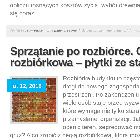
obliczu rosnących kosztów życia, wybór drewni
się coraz...
Miejsce
Posted by
twojwpis.com.pl
in
Budowa i remont
|
Możliwość komentowania
została wył
na
wakacje.
Sprzątanie po rozbiórce. 
Domy
rozbiórkowa – płytki ze st
drewniane
jednorodzin
w
Rozbiórka budynku to często
Warszawie
lut 12, 2018
drogi do nowego zagospoda
–
przestrzeni. Po zakończeniu
tanie.
wiele osób staje przed wyzw
które wymaga nie tylko stara
przemyślanej organizacji. Ja
ocenić teren, segregować ma
gruz? A co zrobić z cegłą rozbiórkową, która mo