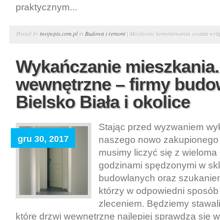
praktycznym...
Wyjątkowe
Posted by
twojwpis.com.pl
in
Budowa i remont
|
Możliwość komentowania
została wył
ogrodzenie.
Kosze
Wykańczanie mieszkania.
gabionowe
wewnętrzne – firmy budo
zgrzewane
–
Bielsko Biała i okolice
gabiony
producent
Stając przed wyzwaniem wy
małopolskie
gru 30, 2017
naszego nowo zakupionego
musimy liczyć się z wieloma
godzinami spędzonymi w sk
budowlanych oraz szukaniem
którzy w odpowiedni sposób
zleceniem. Będziemy stawal
które drzwi wewnętrzne najlepiej sprawdzą się