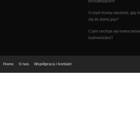
początkujących
O czym trzeba wiedzieć, gdy b
się do domu psa?
Czym cechuje się nowoczesn
budownictwo?
Home
O nas
Współpraca i kontakt