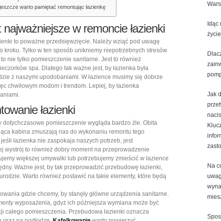
War
eszcze warto pamiętać remontując łazienkę
Idąc
t najważniejsze w remoncie łazienki
życie
ienki to poważne przedsięwzięcie. Należy wziąć pod uwagę
po kroku. Tylko w ten sposób unikniemy niepotrzebnych stresów
Dlac
to nie tylko pomieszczenie sanitarne. Jest to również
zain
ieczorków spa. Dlatego tak ważne jest, by łazienka była
pomp
zie z naszymi upodobaniami. W łazience musimy się dobrze
ięc chwilowym modom i trendom. Lepiej, by łazienka
Jak d
baniami.
przet
owanie łazienki
naci
gdy dotychczasowe pomieszczenie wygląda bardzo źle. Obita
Kluc
ająca kabina zmuszają nas do wykonaniu remontu tego
infor
eśli łazienka nie zaspokaja naszych potrzeb, jest
zast
jej wystrój to również dobry moment na przeprowadzenie
bujemy większej umywalki lub potrzebujemy zmieścić w łazience
Na c
ędny. Ważne jest, by tak przeprowadzić przebudowę łazienki,
urodzie. Warto również postawić na takie elementy, które będą
uwag
wyna
ysowania gdzie chcemy, by stanęły główne urządzenia sanitarne.
mies
lementy wyposażenia, gdyż ich późniejsza wymiana może być
ji całego pomieszczenia. Przebudowa łazienki oznacza
Spos
h oraz na podłodze.
Kafelkowanie
warto powierzyć