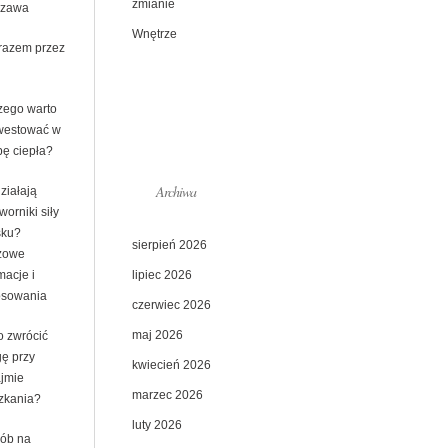
zmianie
szawa
Wnętrze
 razem przez
zego warto
westować w
ę ciepła?
Archiwa
ziałają
worniki siły
sku?
sierpień 2026
zowe
lipiec 2026
macje i
osowania
czerwiec 2026
maj 2026
o zwrócić
ę przy
kwiecień 2026
jmie
marzec 2026
zkania?
luty 2026
ób na