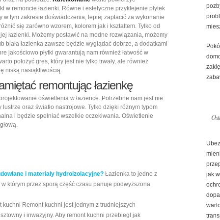
pozby
t w remoncie łazienki. Równe i estetyczne przyklejenie płytek
prob
my w tym zakresie doświadczenia, lepiej zapłacić za wykonanie
różnić się zarówno wzorem, kolorem jak i kształtem. Tylko od
mies
wojej łazienki. Możemy postawić na modne rozwiązania, możemy
ub biała łazienka zawsze będzie wyglądać dobrze, a dodatkami
Pokó
re jakościowo płytki gwarantują nam również łatwość w
domo
to położyć gres, który jest nie tylko trwały, ale również
zaklę
ę niską nasiąkliwością.
zaba
amiętać remontując łazienkę
projektowanie oświetlenia w łazience. Potrzebne nam jest nie
zy lustrze oraz światło nastrojowe. Tylko dzięki różnym typom
alna i będzie spełniać wszelkie oczekiwania. Oświetlenie
Ost
 głową.
Ubez
mien
prze
udowlane i materiały hydroizolacyjne?
Łazienka to jedno z
jak 
 w którym przez sporą część czasu panuje podwyższona
ochr
dopa
 kuchni Remont kuchni jest jednym z trudniejszych
warto
sztowny i inwazyjny. Aby remont kuchni przebiegł jak
trans