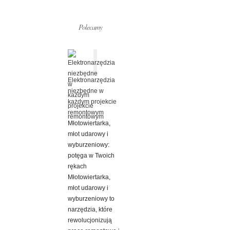
Polecamy
Elektronarzędzia
niezbędne w
każdym projekcie
remontowym
Młotowiertarka,
młot udarowy i
wyburzeniowy:
potęga w Twoich
rękach
Młotowiertarka,
młot udarowy i
wyburzeniowy to
narzędzia, które
rewolucjonizują