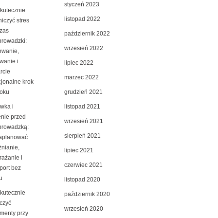
styczeń 2023
skutecznie
listopad 2022
iczyć stres
zas
październik 2022
prowadzki:
wrzesień 2022
owanie,
wanie i
lipiec 2022
rcie
marzec 2022
jonalne krok
grudzień 2021
roku
listopad 2021
wka i
enie przed
wrzesień 2021
prowadzką:
sierpień 2021
zaplanować
żnianie,
lipiec 2021
rażanie i
czerwiec 2021
port bez
u
listopad 2020
skutecznie
październik 2020
czyć
wrzesień 2020
menty przy