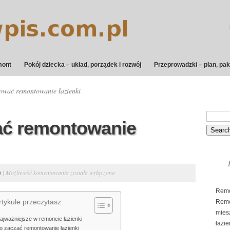
mont
Pokój dziecka – układ, porządek i rozwój
Przeprowadzki – plan, pak
ować remontowanie łazienki
ać remontowanie
Jak
t
|
Możliwość komentowania
została wyłączona
zaplanować
Remo
remontowanie
tykule przeczytasz
Remo
łazienki
mies
najważniejsze w remoncie łazienki
łazi
 zacząć remontowanie łazienki