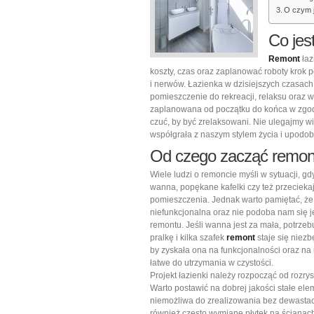
O czym j
Co jes
Remont
łaz
koszty, czas oraz zaplanować roboty krok 
i nerwów. Łazienka w dzisiejszych czasach 
pomieszczenie do rekreacji, relaksu oraz w
zaplanowana od początku do końca w zgod
czuć, by być zrelaksowani. Nie ulegajmy w
współgrała z naszym stylem życia i upodo
Od czego zacząć remont
Wiele ludzi o remoncie myśli w sytuacji, 
wanna, popękane kafelki czy też przeciek
pomieszczenia. Jednak warto pamiętać, że j
niefunkcjonalna oraz nie podoba nam się 
remontu. Jeśli wanna jest za mała, potrze
pralkę i kilka szafek
remont
staje się niezb
by zyskała ona na funkcjonalności oraz na 
łatwe do utrzymania w czystości.
Projekt łazienki należy rozpocząć od rozr
Warto postawić na dobrej jakości stałe e
niemożliwa do zrealizowania bez dewastac
również często wymianę płytek na ścianac