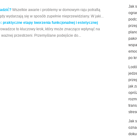
Jak 
adzić?
Wszelkie awarie i problemy w domowym raju potrafią
ogran
dy wydarzają się w sposób zupełnie nieprzewidziany. W jaki...
podc
: praktyczne etapy tworzenia funkcjonalnej i estetycznej
prze
prowadzce to kluczowy krok, który może znacząco wpłynąć na
plan
 ważnej przestrzeni. Przemyślane podejście do...
pako
wspa
emoc
po k
Lodó
jedz
prze
jak 
opró
rozm
trans
stres
Jak 
ozna
doku