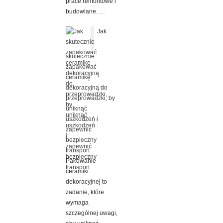
prace remontowe i
budowlane. …
Jak
skutecznie
zapakować
ceramikę
dekoracyjną do
przeprowadzki, by
uniknąć
uszkodzeń i
zapewnić
bezpieczny
transport
Pakowanie
ceramiki
dekoracyjnej to
zadanie, które
wymaga
szczególnej uwagi,