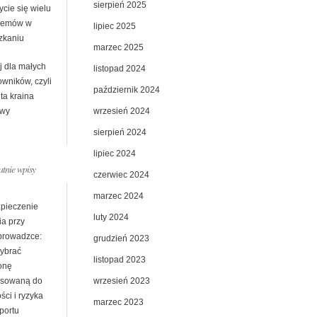
sierpień 2025
cie się wielu
lemów w
lipiec 2025
zkaniu
marzec 2025
j dla małych
listopad 2024
wników, czyli
październik 2024
ta kraina
wrzesień 2024
wy
sierpień 2024
lipiec 2024
atnie wpisy
czerwiec 2024
marzec 2024
pieczenie
luty 2024
ia przy
prowadzce:
grudzień 2023
wybrać
listopad 2023
onę
wrzesień 2023
sowaną do
ści i ryzyka
marzec 2023
portu