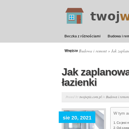
Beczka z różnościami
Budowa i re
Home
»
Budowa i remont
» Jak zaplan
Wnętrze
Jak zaplanow
łazienki
Posted by
twojwpis.com.pl
in
Budowa i remon
W tym ar
sie 20, 2021
Co jest 
Od czego