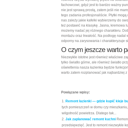
fachowcowi, gdyż jest to bardzo ważny punk
nie jest sprawą prostą, zatem jeśli nie ma
tego zadania profesjonaliście. Płytki mogą 
nas zależy jakie kafelki wybierzemy do s
też postawić na klasykę. Jasna, kremowa l
możemy nadać jej różnego charakteru. Dob
montażu oraz trwałość. Na podłogę nadal war
odporny na zarysowania i charakteryzuje si
O czym jeszcze warto p
Niezwykle istotne jest również właściwe za
tylko światło górne, ale również światło pr
oświetlenia nasza łazienka będzie funkcjon
warto zatem rozplanować jak najbardziej z
Powiązane wpisy:
Remont łazienki — gdzie kupić kleje b
tych pomieszczeń w domu czy mieszkaniu,
wilgotność powietrza. Dlatego tak...
Jak zaplanować remont kuchni
Remont
przedsięwzięć. Jest to remont niezwykle ko