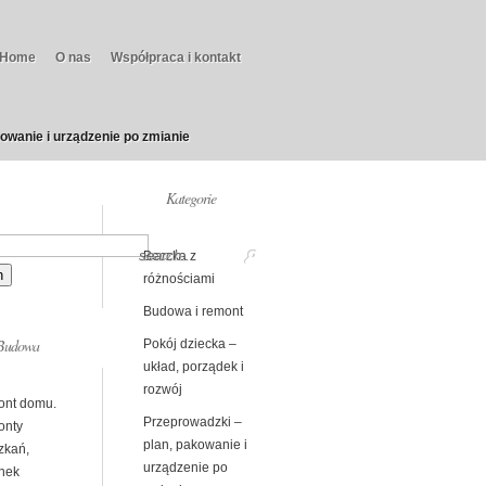
Home
O nas
Współpraca i kontakt
owanie i urządzenie po zmianie
Kategorie
Beczka z
różnościami
Budowa i remont
Budowa
Pokój dziecka –
układ, porządek i
rozwój
nt domu.
Przeprowadzki –
nty
plan, pakowanie i
zkań,
urządzenie po
enek