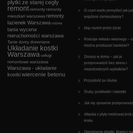
płytki ze starej cegły
remont
remonty
remonty
O czym warto pomyśleć jak ju
remonty
mieszkań warszawa
wspólnie zamieszkamy?
łazienek Warszawa
rodzina
Idąc razem przez życie
tania wycena
nieruchomości warszawa
Rodzaje wkładu własnego – c
Tanie domy drewniane
można przekazać bankowi?
Układanie kostki
Warszawa
usługi
Zmiany w domu – jak je
remontowe warszawa
przeprowadzić bez stresu i
Warszawa - układanie
niepotrzebnych wydatków?
wiercenie betonu
kostki
Przyszłość po ślubie
Śruby, podkładki i nakrętki
Jak się sprawnie przeprowadz
Altanka z płyty meblowej krok
kroku
Ogrodzenie działki. Bramy i p