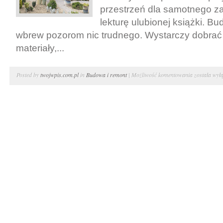
przestrzeń dla samotnego za
lekturę ulubionej książki. Bu
wbrew pozorom nic trudnego. Wystarczy dobrać
materiały,...
Altanka
Posted by
twojwpis.com.pl
in
Budowa i remont
|
Możliwość komentowania
została wył
z
płyty
meblowej
krok
po
kroku