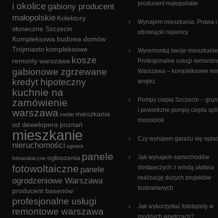
producent małopolskie
i okolice
gabiony producent
małopolskie
Kolektory
Wynajem mieszkania. Prawa i
słoneczne Szczecin
obowiązki najemcy
Kompleksowa budowa domów
Trójmiasto
kompleksowe
Wyremontuj swoje mieszkanie
kosze
remonty warszawa
Profesjonalne usługi remonto
gabionowe zgrzewane
Warszawa – kompleksowe re
kredyt hipoteczny
wnętrz
kuchnie na
Pompy ciepła Szczecin – gru
zamówienie
i powietrzne pompy ciepła split
warszawa
mieszkania
meble
monoblok
od dewelopera poznań
mieszkanie
Czy wynajem garażu się opła
nieruchomości
ogniwa
panele
ogłoszenia
Jak wynajem samochodów
fotowoltaiczne
fotowoltaiczne
dostawczych z windą ułatwia
panele
realizację dużych projektów
ogrodzeniowe Warszawa
budowlanych
producent basenów
profesjonalne usługi
Jak wykorzystać fototapety w
remontowe warszawa
modnych wnętrzach?