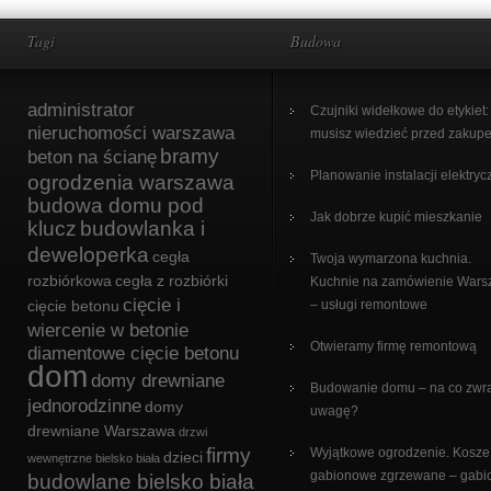
Tagi
Budowa
administrator
Czujniki widełkowe do etykiet:
nieruchomości warszawa
musisz wiedzieć przed zakup
bramy
beton na ścianę
Planowanie instalacji elektryc
ogrodzenia warszawa
budowa domu pod
Jak dobrze kupić mieszkanie
klucz
budowlanka i
deweloperka
cegła
Twoja wymarzona kuchnia.
rozbiórkowa
cegła z rozbiórki
Kuchnie na zamówienie War
cięcie i
cięcie betonu
– usługi remontowe
wiercenie w betonie
Otwieramy firmę remontową
diamentowe cięcie betonu
dom
domy drewniane
Budowanie domu – na co zwr
jednorodzinne
domy
uwagę?
drewniane Warszawa
drzwi
firmy
Wyjątkowe ogrodzenie. Kosze
dzieci
wewnętrzne bielsko biała
gabionowe zgrzewane – gabi
budowlane bielsko biała