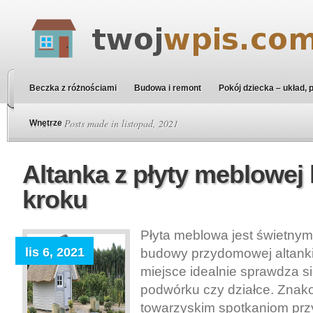
Beczka z różnościami
Budowa i remont
Pokój dziecka – układ, 
Home
» Posts made in listopad, 2021
Wnętrze
Altanka z płyty meblowej
kroku
Płyta meblowa jest świetny
lis 6, 2021
budowy przydomowej altanki
miejsce idealnie sprawdza 
podwórku czy działce. Znako
towarzyskim spotkaniom przy 