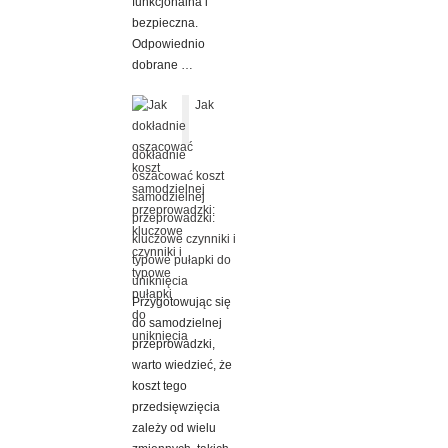
funkcjonalna i
bezpieczna.
Odpowiednio
dobrane …
Jak
dokładnie
oszacować koszt
samodzielnej
przeprowadzki:
kluczowe czynniki i
typowe pułapki do
uniknięcia
Przygotowując się
do samodzielnej
przeprowadzki,
warto wiedzieć, że
koszt tego
przedsięwzięcia
zależy od wielu