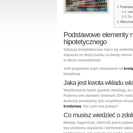
Podstawo
Jak
Co 
Mieszkan
Podstawowe elementy ni
hipotetycznego
Sytuacja kredytobiorców nieco się zmienił
wsparcie ze strony banku na kwotę niemal 
w sferze niemożliwości.
Jeśli pragniemy kupić mieszkanie na
kredy
kredytową.
Jaka jest kwota wkładu wł
Współcześnie banki zgodnie określają, że 
Powinny one stanowić minimum 20% wartoś
funduszy posiadamy, tym oczywiście niższa
kredytowa
. Na czym ona polega?
Co musisz wiedzieć o zdol
Mówiąc najprościej, zdolność jest to potwie
bez problemu regularnie i terminowo spłac