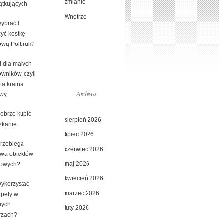
zmianie
ątkujących
Wnętrze
ybrać i
żyć kostkę
ową Polbruk?
j dla małych
wników, czyli
ta kraina
Archiwa
wy
dobrze kupić
sierpień 2026
zkanie
lipiec 2026
przebiega
czerwiec 2026
wa obiektów
maj 2026
towych?
kwiecień 2026
wykorzystać
marzec 2026
apety w
nych
luty 2026
rzach?