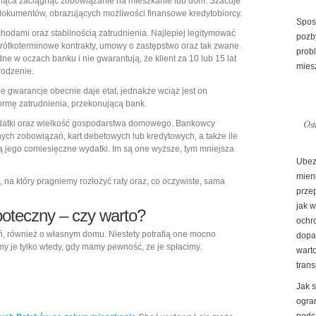
gnąca zaciągnąć zobowiązanie na mieszkanie lub dom. Szacuje
 dokumentów, obrazujących możliwości finansowe kredytobiorcy.
Spos
odami oraz stabilnością zatrudnienia. Najlepiej legitymować
pozby
Krótkoterminowe kontrakty, umowy o zastępstwo oraz tak zwane
prob
e w oczach banku i nie gwarantują, że klient za 10 lub 15 lat
mies
rodzenie.
ie gwarancje obecnie daje etat, jednakże wciąż jest on
formę zatrudnienia, przekonującą bank.
Ost
datki oraz wielkość gospodarstwa domowego. Bankowcy
nych zobowiązań, kart debetowych lub kredytowych, a także ile
są jego comiesięczne wydatki. Im są one wyższe, tym mniejsza
Ubez
mien
 na który pragniemy rozłożyć raty oraz, co oczywiste, sama
prze
jak 
poteczny – czy warto?
ochr
ń, również o własnym domu. Niestety potrafią one mocno
dopa
y je tylko wtedy, gdy mamy pewność, ze je spłacimy.
warto
trans
Jak 
ogran