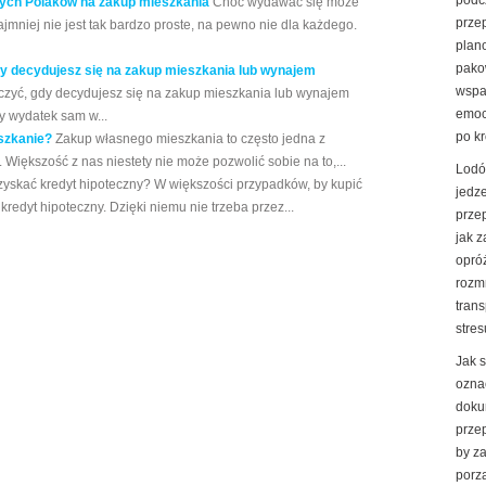
podc
dych Polaków na zakup mieszkania
Choć wydawać się może
prze
jmniej nie jest tak bardzo proste, na pewno nie dla każdego.
plan
pako
gdy decydujesz się na zakup mieszkania lub wynajem
wspa
liczyć, gdy decydujesz się na zakup mieszkania lub wynajem
emoc
 wydatek sam w...
po k
szkanie?
Zakup własnego mieszkania to często jedna z
 Większość z nas niestety nie może pozwolić sobie na to,...
Lodó
zyskać kredyt hipoteczny? W większości przypadków, by kupić
jedz
redyt hipoteczny. Dzięki niemu nie trzeba przez...
prze
jak 
opró
rozm
trans
stres
Jak 
ozna
doku
prze
by z
porz