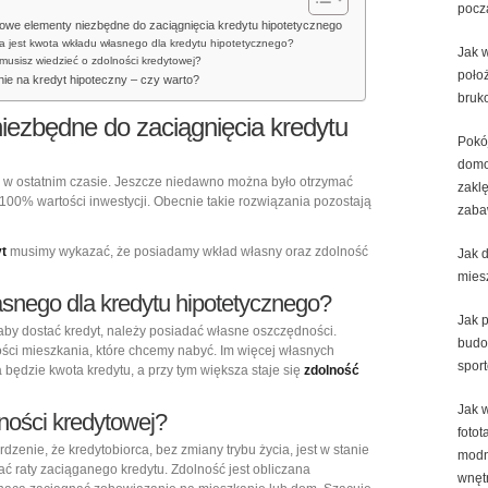
pocz
we elementy niezbędne do zaciągnięcia kredytu hipotetycznego
a jest kwota wkładu własnego dla kredytu hipotetycznego?
Jak w
musisz wiedzieć o zdolności kredytowej?
poło
ie na kredyt hipoteczny – czy warto?
bruk
ezbędne do zaciągnięcia kredytu
Pokó
domo
a w ostatnim czasie. Jeszcze niedawno można było otrzymać
zaklę
100% wartości inwestycji. Obecnie takie rozwiązania pozostają
zaba
t
musimy wykazać, że posiadamy wkład własny oraz zdolność
Jak 
mies
asnego dla kredytu hipotetycznego?
Jak 
aby dostać kredyt, należy posiadać własne oszczędności.
budo
ci mieszkania, które chcemy nabyć. Im więcej własnych
spor
 będzie kwota kredytu, a przy tym większa staje się
zdolność
Jak 
ności kredytowej?
fotot
rdzenie, że kredytobiorca, bez zmiany trybu życia, jest w stanie
mod
ać raty zaciąganego kredytu. Zdolność jest obliczana
wnęt