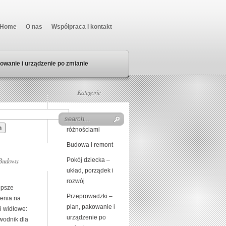
Home
O nas
Współpraca i kontakt
owanie i urządzenie po zmianie
Kategorie
Beczka z
różnościami
Budowa i remont
Budowa
Pokój dziecka –
układ, porządek i
rozwój
epsze
Przeprowadzki –
lenia na
plan, pakowanie i
i widłowe:
urządzenie po
wodnik dla