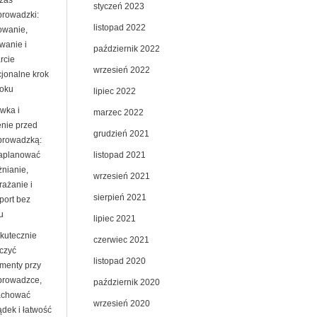
zas
styczeń 2023
prowadzki:
listopad 2022
owanie,
wanie i
październik 2022
rcie
wrzesień 2022
jonalne krok
roku
lipiec 2022
wka i
marzec 2022
enie przed
grudzień 2021
prowadzką:
listopad 2021
zaplanować
żnianie,
wrzesień 2021
rażanie i
sierpień 2021
port bez
u
lipiec 2021
skutecznie
czerwiec 2021
czyć
listopad 2020
menty przy
prowadzce,
październik 2020
achować
wrzesień 2020
ądek i łatwość