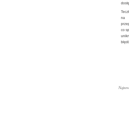
dost
Tecz
na
prze
co s
unik
błędó
Najnows