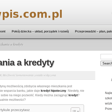
mont
Pokój dziecka – układ, porządek i rozwój
Przeprowadzki – plan, pak
zkania a kredyty
nia a kredyty
Zakup
t
|
Możliwość komentowania
została wyłączona
mieszkania
dyną możliwością zdobycia własnego mieszkania jest
a
ie wsparcia banku, jakie daje
kredyt hipoteczny
. Niestety, nie
kredyty
Najl
 sobie na niego pozwolić. Kiedy można zaciągnąć
kredyt
?
szko
tualnie możliwości?
wózk
Prze
tykule przeczytasz