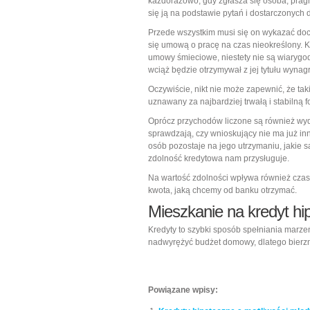
każdorazowo, gdy zgłasza się osoba, pra
się ją na podstawie pytań i dostarczonych
Przede wszystkim musi się on wykazać doch
się umową o pracę na czas nieokreślony. 
umowy śmieciowe, niestety nie są wiarygodn
wciąż będzie otrzymywał z jej tytułu wynag
Oczywiście, nikt nie może zapewnić, że tak
uznawany za najbardziej trwałą i stabilną 
Oprócz przychodów liczone są również wy
sprawdzają, czy wnioskujący nie ma już in
osób pozostaje na jego utrzymaniu, jakie 
zdolność kredytowa nam przysługuje.
Na wartość zdolności wpływa również czas,
kwota, jaką chcemy od banku otrzymać.
Mieszkanie na kredyt hi
Kredyty to szybki sposób spełniania marze
nadwyrężyć budżet domowy, dlatego bierzm
Powiązane wpisy: