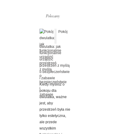
Polecamy
Pokój
dwulatka: jak
funkcjonalnie
urządzić
przestrzeń z myślą
o bezpieczeństwie
i zabawie
Kiedy myślisz o
pokoju dla
dwulatka, ważne
jest, aby
przestrzeń była nie
tylko estetyczna,
ale przede
wszystkim