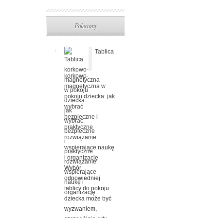
Polecamy
Tablica
korkowo-
magnetyczna w
pokoju dziecka: jak
wybrać
bezpieczne i
praktyczne
rozwiązanie
wspierające naukę
i organizację
Wybór
odpowiedniej
tablicy do pokoju
dziecka może być
wyzwaniem,