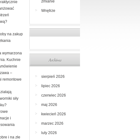
zmianie
raktycznie
anżować
Wnętrze
strzeń
ową?
oby na zakup
zkania
a wymarzona
Archiwa
nia. Kuchnie
amówienie
zawa –
sierpień 2026
gi remontowe
lipiec 2026
ziałają
czerwiec 2026
worniki siły
maj 2026
sku?
zowe
kwiecień 2026
macje i
marzec 2026
osowania
luty 2026
bre i na złe