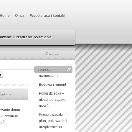
Home
O nas
Współpraca i kontakt
owanie i urządzenie po zmianie
Kategorie
Beczka z
różnościami
Budowa i remont
Budowa
Pokój dziecka –
układ, porządek i
rozwój
wanie domu
Przeprowadzki –
 co zwracać
plan, pakowanie i
gę?
urządzenie po