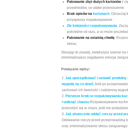
Pakowanie zbyt dużych kartonów
z ci
przedmiotów, co ułatwi przenoszenie.
Brak opisów na
kartonach
. Oznaczaj k
przyspieszy rozpakowywanie.
Złe kolejności rozpakowywania
. Zacz
potrzebne od razu, a co może poczekać
Pakowanie na ostatnią chwilę
. Rozpo
stresu.
Stosując te zasady, zwiększysz szanse na
zminimalizujesz negatywne emocje związ
Powiązane wpisy:
Jak uporządkować i ustawić produkty
wygodę na co dzień
Jeśli po przeprowadz
zachować ich świeżość i codzienną wygodę, 
Pierwsze kroki w rozpakowywaniu kuc
i uniknąć chaosu
Rozpakowywanie kuchni 
przerodzić się w chaos, jeśli nie podejdzie
Jak skutecznie oddać rzeczy przed pr
Oddawanie rzeczy przed przeprowadzką to
oraz zminimalizowanie stresu związanego z