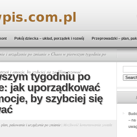
mont
Pokój dziecka – układ, porządek i rozwój
Przeprowadzki – plan, pak
ie i urządzenie po zmianie
» Chaos w pierwszym tygodniu po
rzeń i emocje, by szybciej się zaaklimatyzować
wszym tygodniu po
e: jak uporządkować
mocje, by szybciej się
wać
Budo
– na
Chaos
 plan, pakowanie i urządzenie po zmianie
|
Możliwość komentowania
została
uwa
w