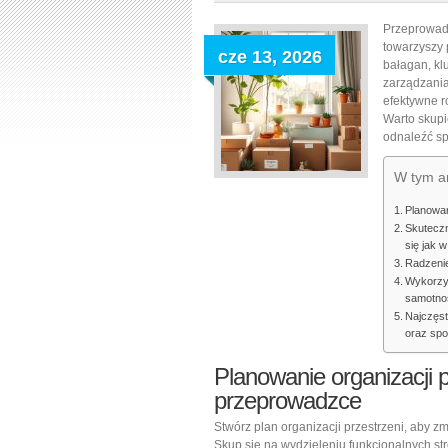
Przeprowadz
towarzyszy
cze 13, 2026
bałagan, kl
zarządzania
efektywne r
Warto skupi
odnaleźć sp
W tym ar
Planowan
Skutecz
się jak 
Radzenie
Wykorzys
samotnoś
Najczęst
oraz spo
Planowanie organizacji p
przeprowadzce
Stwórz plan organizacji przestrzeni, aby 
Skup się na wydzieleniu funkcjonalnych st