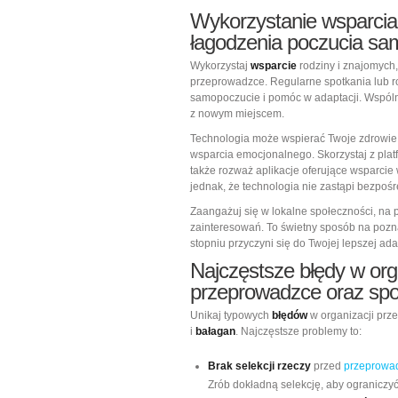
Wykorzystanie wsparcia 
łagodzenia poczucia samo
Wykorzystaj
wsparcie
rodziny i znajomych
przeprowadzce. Regularne spotkania lub 
samopoczucie i pomóc w adaptacji. Wspóln
z nowym miejscem.
Technologia może wspierać Twoje zdrowie p
wsparcia emocjonalnego. Skorzystaj z plat
także rozważ aplikacje oferujące wsparcie 
jednak, że technologia nie zastąpi bezpośre
Zaangażuj się w lokalne społeczności, na
zainteresowań. To świetny sposób na pozn
stopniu przyczyni się do Twojej lepszej ad
Najczęstsze błędy w orga
przeprowadzce oraz spo
Unikaj typowych
błędów
w organizacji prze
i
bałagan
. Najczęstsze problemy to:
Brak selekcji rzeczy
przed
przeprowad
Zrób dokładną selekcję, aby ograniczyć