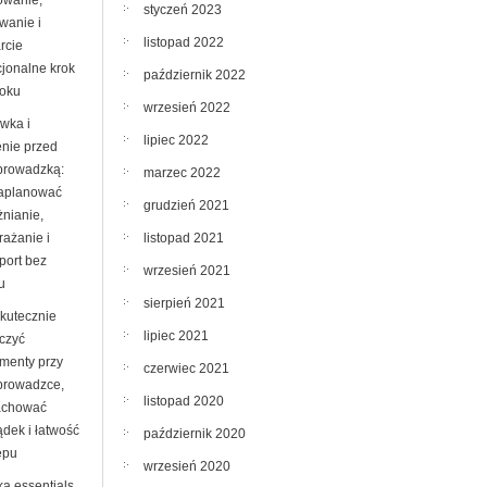
owanie,
styczeń 2023
wanie i
listopad 2022
rcie
jonalne krok
październik 2022
roku
wrzesień 2022
wka i
lipiec 2022
enie przed
prowadzką:
marzec 2022
zaplanować
grudzień 2021
żnianie,
listopad 2021
rażanie i
port bez
wrzesień 2021
u
sierpień 2021
skutecznie
lipiec 2021
czyć
menty przy
czerwiec 2021
prowadzce,
listopad 2020
achować
ądek i łatwość
październik 2020
ępu
wrzesień 2020
ka essentials