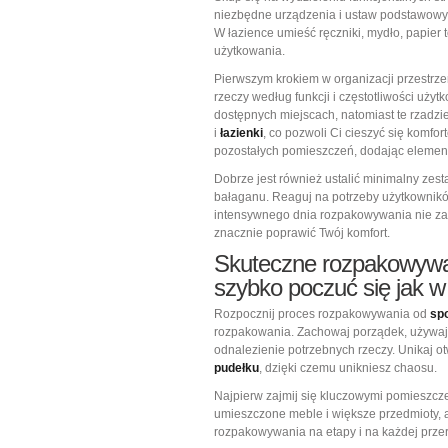
niezbędne urządzenia i ustaw podstawowy 
W łazience umieść ręczniki, mydło, papier 
użytkowania.
Pierwszym krokiem w organizacji przestrze
rzeczy według funkcji i częstotliwości uż
dostępnych miejscach, natomiast te rzadzi
i
łazienki
, co pozwoli Ci cieszyć się komfo
pozostałych pomieszczeń, dodając elemen
Dobrze jest również ustalić minimalny ze
bałaganu. Reaguj na potrzeby użytkownikó
intensywnego dnia rozpakowywania nie zap
znacznie poprawić Twój komfort.
Skuteczne rozpakowywan
szybko poczuć się jak 
Rozpocznij proces rozpakowywania od
sp
rozpakowania. Zachowaj porządek, używa
odnalezienie potrzebnych rzeczy. Unikaj o
pudełku
, dzięki czemu unikniesz chaosu.
Najpierw zajmij się kluczowymi pomieszcz
umieszczone meble i większe przedmioty, a
rozpakowywania na etapy i na każdej przer