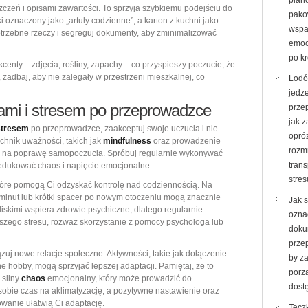
plan
czeń i opisami zawartości. To sprzyja szybkiemu podejściu do
pako
i oznaczony jako „artuły codzienne”, a karton z kuchni jako
wspa
otrzebne rzeczy i segreguj dokumenty, aby zminimalizować
emoc
po k
enty – zdjęcia, rośliny, zapachy – co przyspieszy poczucie, że
 zadbaj, aby nie zalegały w przestrzeni mieszkalnej, co
Lodó
jedz
ami i stresem po przeprowadzce
prze
jak 
stresem
po przeprowadzce, zaakceptuj swoje uczucia i nie
opró
technik uważności, takich jak
mindfulness
oraz prowadzenie
rozm
 na poprawę samopoczucia. Spróbuj regularnie wykonywać
trans
edukować chaos i napięcie emocjonalne.
stres
które pomogą Ci odzyskać kontrolę nad codziennością. Na
 minut lub krótki spacer po nowym otoczeniu mogą znacznie
Jak 
iskimi wspiera zdrowie psychiczne, dlatego regularnie
ozna
ejszego stresu, rozważ skorzystanie z pomocy psychologa lub
doku
prze
ązuj nowe relacje społeczne. Aktywności, takie jak dołączenie
by z
ne hobby, mogą sprzyjać lepszej adaptacji. Pamiętaj, że to
porz
 silny
chaos
emocjonalny, który może prowadzić do
dost
 sobie czas na aklimatyzację, a pozytywne nastawienie oraz
anie ułatwią Ci adaptację.
Tecz