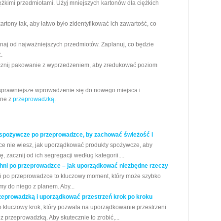
ężkimi przedmiotami. Użyj mniejszych kartonów dla ciężkich
artony tak, aby łatwo było zidentyfikować ich zawartość, co
ynaj od najważniejszych przedmiotów. Zaplanuj, co będzie
.
cznij pakowanie z wyprzedzeniem, aby zredukować poziom
 sprawniejsze wprowadzenie się do nowego miejsca i
ane z
przeprowadzką
.
 spożywcze po przeprowadzce, by zachować świeżość i
ce nie wiesz, jak uporządkować produkty spożywcze, aby
zacznij od ich segregacji według kategorii....
hni po przeprowadzce – jak uporządkować niezbędne rzeczy
po przeprowadzce to kluczowy moment, który może szybko
my do niego z planem. Aby...
zeprowadzką i uporządkować przestrzeń krok po kroku
 kluczowy krok, który pozwala na uporządkowanie przestrzeni
 przeprowadzką. Aby skutecznie to zrobić,...