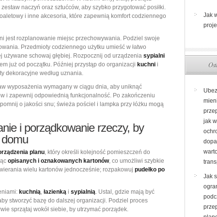
zestaw naczyń oraz sztućców, aby szybko przygotować posiłki.
Jak 
toaletowy i inne akcesoria, które zapewnią komfort codziennego
proj
ni jest rozplanowanie miejsc przechowywania. Podziel swoje
ytkowania. Przedmioty codziennego użytku umieść w łatwo
ej używane schowaj głębiej. Rozpocznij od urządzenia
sypialni
Ost
rtem już od początku. Później przystąp do organizacji
kuchni
i
ty dekoracyjne według uznania.
staw wyposażenia wymagany w ciągu dnia, aby uniknąć
Ubez
w i zapewnij odpowiednią funkcjonalność. Po zakończeniu
mien
omnij o jakości snu; świeża pościel i lampka przy łóżku mogą
prze
jak 
ie i porządkowanie rzeczy, by
ochr
w domu
dopa
warto
orządzenia planu
, który określi kolejność pomieszczeń do
jąc
opisanych i oznakowanych kartonów
, co umożliwi szybkie
trans
twierania wielu kartonów jednocześnie; rozpakowuj
pudełko po
Jak 
ogran
eniami:
kuchnią
,
łazienką
i
sypialnią
. Ustal, gdzie mają być
podc
by stworzyć bazę do dalszej organizacji. Podziel proces
prze
wie sprzątaj wokół siebie, by utrzymać porządek.