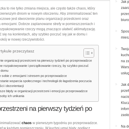
pierwszym
Jak p
zaar
ka to nie tylko zmiana miejsca, ale często także chaos, który
tygodniu
 pierwszym dniom w nowym otoczeniu. Aby zminimalizować ten
prze
po
uczowe jest stworzenie planu organizacji przestrzeni oraz
biur
przeprowadzce:
 emocjami. Dobrze zaplanowane strefy w pomieszczeniach i
ozpakowywanie rzeczy mogą znacząco ułatwić aklimatyzację.
jak
Spos
ć się na konkretach, aby szybko poczuć się jak w domu i
uporządkować
mies
okój w nowej rzeczywistości.
przestrzeń
Twoj
i
tykule przeczytasz
kuch
emocje,
ie organizacji przestrzeni na pierwszy tydzień po przeprowadzce
na z
by
ne rozpakowywanie i porządkowanie rzeczy, by szybko poczuć
Wars
w domu
szybciej
usłu
 sobie z emocjami i stresem po przeprowadzce
się
tanie wsparcia społecznego i technologii do łagodzenia poczucia
zaaklimatyzować
Jak d
ci i dezorientacji
przet
sze błędy w organizacji przestrzeni i emocji po przeprowadzce
soby ich unikania
naci
Kluc
rzestrzeni na pierwszy tydzień po
infor
zast
zminimalizować
chaos
w pierwszym tygodniu po przeprowadzce.
Na do
ref w każdym pomieszczeniu. W kuchni umyj blaty, podłącz