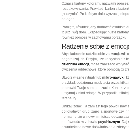
Oznacz kartony kolorami, nazwami pomiesz
rozpakowywania. Przykład: karton z łazienk
„naczynia”. Po każdym dniu wyrzucaj niep
bałagan.
Pamiętaj również, aby dodawać osobiste akc
to już Twój dom. Ekspediując puste kartony,
również pomoże w zachowaniu porządku.
Radzenie sobie z emocj
Aby skutecznie radzić sobie z
emocjami
i
bagatelizuj ich. Przyjmij, że korzystanie z 
dziennika emocji
, może znacząco wpłynąć
ćwiczenia oddechowe, które pomogą Ci zr
Stwórz własne rytuały lub
mikro-nawyki
, 
przykład, codzienna medytacja przez kilka
poprawić Twoje samopoczucie. Kontakt z bl
utrzymuj z nimi relacje. W przypadku silni
terapeuty.
Unikaj izolacji, a zamiast tego powoli nawi
do lokalnych grup, zajęcia sportowe czy in
normalne, że w nowym miejscu odczuwasz
nierówności w zdrowiu
psychicznym
. Daj
otwartość na nowe doświadczenia zdecydow