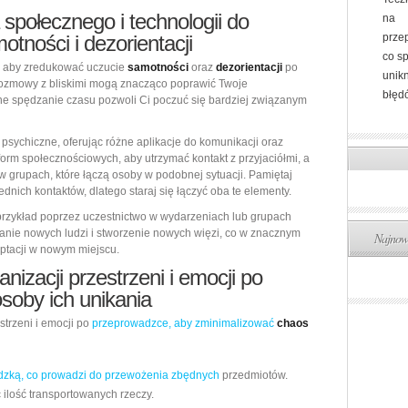
społecznego i technologii do
na
tności i dezorientacji
prze
co s
, aby zredukować uczucie
samotności
oraz
dezorientacji
po
unik
rozmowy z bliskimi mogą znacząco poprawić Twoje
błędó
e spędzanie czasu pozwoli Ci poczuć się bardziej związanym
sychiczne, oferując różne aplikacje do komunikacji oraz
form społecznościowych, aby utrzymać kontakt z przyjaciółmi, a
w grupach, które łączą osoby w podobnej sytuacji. Pamiętaj
dnich kontaktów, dlatego staraj się łączyć oba te elementy.
 przykład poprzez uczestnictwo w wydarzeniach lub grupach
anie nowych ludzi i stworzenie nowych więzi, co w znacznym
Najnows
aptacji w nowym miejscu.
nizacji przestrzeni i emocji po
soby ich unikania
strzeni i emocji po
przeprowadzce, aby zminimalizować
chaos
zką, co prowadzi do przewożenia zbędnych
przedmiotów.
 ilość transportowanych rzeczy.