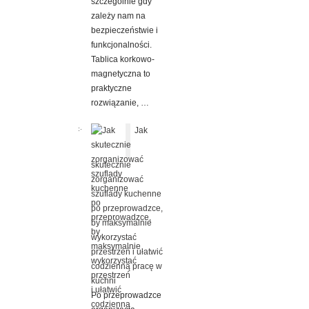
szczególnie gdy
zależy nam na
bezpieczeństwie i
funkcjonalności.
Tablica korkowo-
magnetyczna to
praktyczne
rozwiązanie, …
Jak
skutecznie
zorganizować
szuflady kuchenne
po przeprowadzce,
by maksymalnie
wykorzystać
przestrzeń i ułatwić
codzienną pracę w
kuchni
Po przeprowadzce