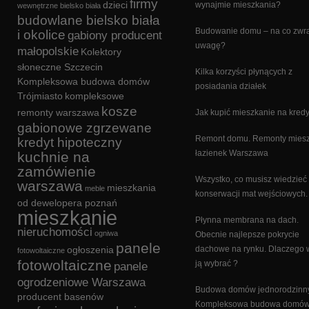
firmy
dzieci
wynajmie mieszkania?
wewnętrzne bielsko biała
budowlane bielsko biała
Budowanie domu – na co zwr
i okolice
gabiony producent
uwagę?
małopolskie
Kolektory
słoneczne Szczecin
Kilka korzyści płynących z
Kompleksowa budowa domów
posiadania działek
Trójmiasto
kompleksowe
kosze
remonty warszawa
Jak kupić mieszkanie na kredy
gabionowe zgrzewane
Remont domu. Remonty miesz
kredyt hipoteczny
łazienek Warszawa
kuchnie na
zamówienie
Wszystko, co musisz wiedzieć
warszawa
mieszkania
meble
konserwacji mat wejściowych.
od dewelopera poznań
mieszkanie
Płynna membrana na dach.
nieruchomości
ogniwa
Obecnie najlepsze pokrycie
panele
ogłoszenia
dachowe na rynku. Dlaczego 
fotowoltaiczne
fotowoltaiczne
ją wybrać ?
panele
ogrodzeniowe Warszawa
Budowa domów jednorodzinn
producent basenów
Kompleksowa budowa domów