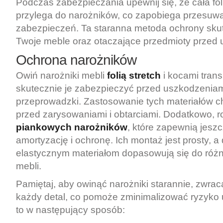
Podczas zabezpieczania upewnij się, że cała fol
przylega do narożników, co zapobiega przesuwa
zabezpieczeń. Ta staranna metoda ochrony skut
Twoje meble oraz otaczające przedmioty przed 
Ochrona narożników
Owiń narożniki mebli
folią stretch
i kocami tran
skutecznie je zabezpieczyć przed uszkodzeniam
przeprowadzki. Zastosowanie tych materiałów ch
przed zarysowaniami i obtarciami. Dodatkowo, 
piankowych narożników
, które zapewnią jesz
amortyzację i ochronę. Ich montaż jest prosty, a
elastycznym materiałom dopasowują się do różn
mebli.
Pamiętaj, aby owinąć narożniki starannie, zwra
każdy detal, co pomoże zminimalizować ryzyko
to w następujący sposób: