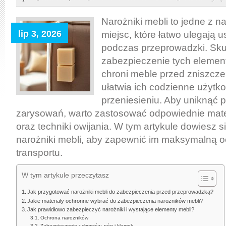
skutecznie
zabezpieczyć
Narożniki mebli to jedne z n
narożniki
lip 3, 2026
miejsc, które łatwo ulegają
mebli
podczas przeprowadzki. Sk
do
zabezpieczenie tych element
przeprowadzki,
chroni meble przed zniszcze
by
ułatwia ich codzienne użytk
uniknąć
przeniesieniu. Aby uniknąć p
uszkodzeń
zarysowań, warto zastosować odpowiednie mate
i
oraz techniki owijania. W tym artykule dowiesz s
ułatwić
narożniki mebli, aby zapewnić im maksymalną 
codzienne
transportu.
użytkowanie
W tym artykule przeczytasz
Jak przygotować narożniki mebli do zabezpieczenia przed przeprowadzką?
Jakie materiały ochronne wybrać do zabezpieczenia narożników mebli?
Jak prawidłowo zabezpieczyć narożniki i wystające elementy mebli?
Ochrona narożników
Zabezpieczenie uchwytów, nóg i klamek