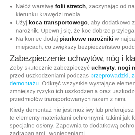
Nałóż warstwę
folii stretch
, zaczynając od na
kierunku krawędzi mebla.
Użyj
koca transportowego
, aby dodatkowo 
narożnik. Upewnij się, że koc dobrze przylega
Na koniec dodaj
piankowe narożniki
w najba
miejscach, co zwiększy bezpieczeństwo podc
Zabezpieczenie uchwytów, nóg i k
Żeby skutecznie zabezpieczyć
uchwyty
,
nogi 
przed uszkodzeniami podczas
przeprowadzki, z
demontażu
. Odkręć wszystkie wystające elemen
zmniejszy ryzyko ich uszkodzenia oraz uszkodz
przedmiotów transportowanych razem z nimi.
Kiedy demontaż nie jest możliwy lub preferujesz
te elementy materiałami ochronnymi, takimi jak 
specjalne osłony. Zapewnia to dodatkową ochr
zadrapaniami i wgnieceniami.