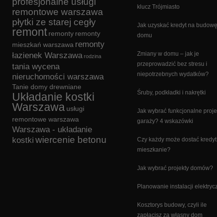
profesjonalne usługi
klucz Trójmiasto
remontowe warszawa
płytki ze starej cegły
Jak uzyskać kredyt na budow
remont
remonty
remonty
domu
remonty
mieszkań warszawa
Zmiany w domu – jak je
łazienek Warszawa
rodzina
przeprowadzić bez stresu i
tania wycena
niepotrzebnych wydatków?
nieruchomości warszawa
Tanie domy drewniane
Śruby, podkładki i nakrętki
Układanie kostki
Warszawa
usługi
Jak wybrać funkcjonalne proje
remontowe warszawa
garaży? 4 wskazówki
Warszawa - układanie
wiercenie betonu
kostki
Czy każdy może dostać kredyt
mieszkanie?
Jak wybrać projekty domów?
Planowanie instalacji elektryc
Kosztorys budowy, czyli ile
zapłacisz za własny dom