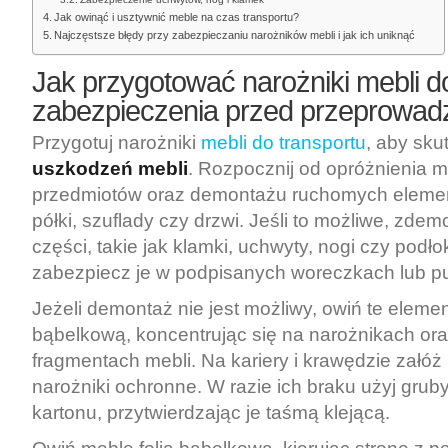
Jak owinąć i usztywnić meble na czas transportu?
Najczęstsze błędy przy zabezpieczaniu narożników mebli i jak ich uniknąć
Jak przygotować narożniki mebli d
zabezpieczenia przed przeprowad
Przygotuj narożniki
mebli do transportu
, aby sku
uszkodzeń mebli
. Rozpocznij od opróżnienia m
przedmiotów oraz demontażu ruchomych element
półki, szuflady czy drzwi. Jeśli to możliwe, zdem
części, takie jak klamki, uchwyty, nogi czy podłoki
zabezpiecz je w podpisanych woreczkach lub p
Jeżeli demontaż nie jest możliwy, owiń te element
bąbelkową, koncentrując się na narożnikach ora
fragmentach mebli. Na kariery i krawędzie załó
narożniki ochronne. W razie ich braku użyj gru
kartonu, przytwierdzając je taśmą klejącą.