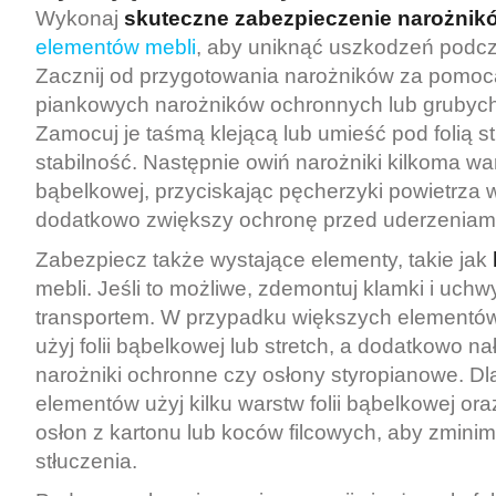
Wykonaj
skuteczne zabezpieczenie narożnik
elementów mebli
, aby uniknąć uszkodzeń podcz
Zacznij od przygotowania narożników za pomoc
piankowych narożników ochronnych lub grubych
Zamocuj je taśmą klejącą lub umieść pod folią s
stabilność. Następnie owiń narożniki kilkoma war
bąbelkowej, przyciskając pęcherzyki powietrza 
dodatkowo zwiększy ochronę przed uderzeniami
Zabezpiecz także wystające elementy, takie jak
mebli. Jeśli to możliwe, zdemontuj klamki i uchw
transportem. W przypadku większych elementów, 
użyj folii bąbelkowej lub stretch, a dodatkowo n
narożniki ochronne czy osłony styropianowe. Dl
elementów użyj kilku warstw folii bąbelkowej or
osłon z kartonu lub koców filcowych, aby zmini
stłuczenia.