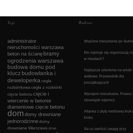
Tagi
Budowa
administrator
Wspólne mieszkanie po ślubi
nieruchomości warszawa
bramy
Kto zajmuje się organizacją r
beton na ścianę
w miastach?
ogrodzenia warszawa
budowa domu pod
Najlepsze szkolenia na wózki
klucz
budowlanka i
widłowe: Przewodnik dla
deweloperka
cegła
początkujących
rozbiórkowa
cegła z rozbiórki
cięcie i
cięcie betonu
Wynajem mieszkania. Prawa i
wiercenie w betonie
obowiązki najemcy
diamentowe cięcie betonu
dom
Altanka z płyty meblowej krok
domy drewniane
kroku
jednorodzinne
domy
drewniane Warszawa
drzwi
Na co zwrócić uwagę przy