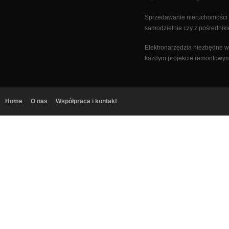
Sprzedawanie nieruchomości
samodzielnie czy z pośrednik
Elektronarzędzia niezbędne w
każdym projekcie remontowy
Home
O nas
Współpraca i kontakt