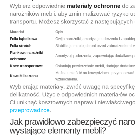
Wybierz odpowiednie
materiały ochronne
do z
narożników mebli, aby zminimalizować ryzyko 
transportu. Możesz skorzystać z następujących o
Materiał
Opis
Folia bąbelkowa
Owija narożniki, amortyzuje uderzenia i zapobi
Folia stretch
Stabilizuje meble, chroni przed zabrudzeniem i w
Piankowe narożniki
Amortyzują uderzenia, zapewniając dodatkową 
ochronne
Koce transportowe
Osłaniają powierzchnie mebli, dodając dodatko
Można umieścić na krawędziach i przymocować
Kawałki kartonu
wzmocnienia.
Wybierając materiały, zwróć uwagę na specyfikę 
delikatność. Użycie odpowiednich materiałów o
Ci uniknąć kosztownych napraw i niewłaściweg
przeprowadzce
.
Jak prawidłowo zabezpieczyć naroż
wystające elementy mebli?