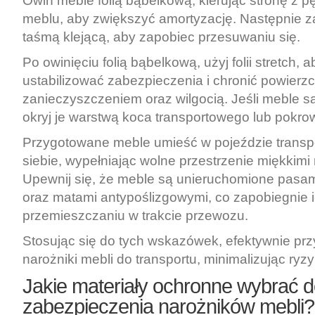
Owiń meble folią bąbelkową, kierując stronę z 
meblu, aby zwiększyć amortyzację. Następnie za
taśmą klejącą, aby zapobiec przesuwaniu się.
Po owinięciu folią bąbelkową, użyj folii stretch, a
ustabilizować zabezpieczenia i chronić powierz
zanieczyszczeniem oraz wilgocią. Jeśli meble s
okryj je warstwą koca transportowego lub pok
Przygotowane meble umieść w pojeździe transp
siebie, wypełniając wolne przestrzenie miękkimi 
Upewnij się, że meble są unieruchomione pasam
oraz matami antypoślizgowymi, co zapobiegnie 
przemieszczaniu w trakcie przewozu.
Stosując się do tych wskazówek, efektywnie prz
narożniki mebli do transportu, minimalizując ry
Jakie materiały ochronne wybrać 
zabezpieczenia narożników mebli?