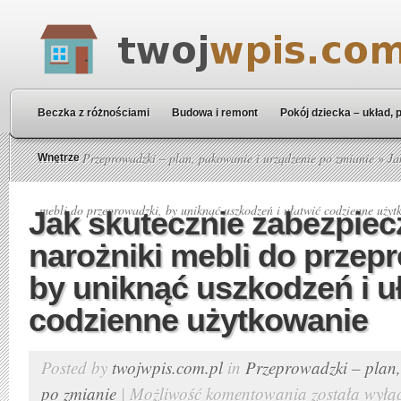
Beczka z różnościami
Budowa i remont
Pokój dziecka – układ, 
Home
»
Przeprowadzki – plan, pakowanie i urządzenie po zmianie
» Jak
Wnętrze
mebli do przeprowadzki, by uniknąć uszkodzeń i ułatwić codzienne uży
Jak skutecznie zabezpiec
narożniki mebli do przep
by uniknąć uszkodzeń i u
codzienne użytkowanie
Posted by
twojwpis.com.pl
in
Przeprowadzki – plan,
po zmianie
|
Możliwość komentowania
została wyłą
Jak