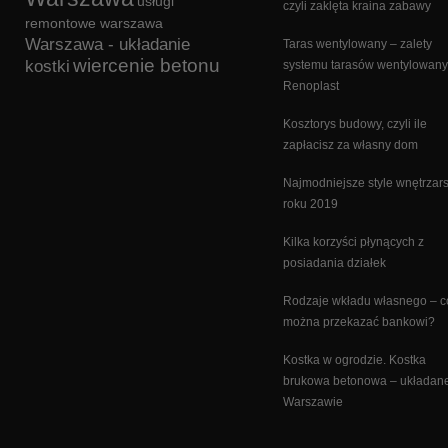
usługi
czyli zaklęta kraina zabawy
remontowe warszawa
Warszawa - układanie
Taras wentylowany – zalety
wiercenie betonu
kostki
systemu tarasów wentylowan
Renoplast
Kosztorys budowy, czyli ile
zapłacisz za własny dom
Najmodniejsze style wnętrzars
roku 2019
Kilka korzyści płynących z
posiadania działek
Rodzaje wkładu własnego – c
można przekazać bankowi?
Kostka w ogrodzie. Kostka
brukowa betonowa – układan
Warszawie