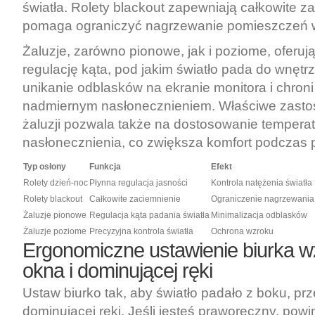
światła. Rolety blackout zapewniają całkowite z
pomaga ograniczyć nagrzewanie pomieszczeń w
Żaluzje, zarówno pionowe, jak i poziome, oferuj
regulację kąta, pod jakim światło pada do wnętrz
unikanie odblasków na ekranie monitora i chron
nadmiernym nasłonecznieniem. Właściwe zastoso
żaluzji pozwala także na dostosowanie temperat
nasłonecznienia, co zwiększa komfort podczas 
Typ osłony
Funkcja
Efekt
Rolety dzień-noc
Płynna regulacja jasności
Kontrola natężenia światła
Rolety blackout
Całkowite zaciemnienie
Ograniczenie nagrzewania
Żaluzje pionowe
Regulacja kąta padania światła
Minimalizacja odblasków
Żaluzje poziome
Precyzyjna kontrola światła
Ochrona wzroku
Ergonomiczne ustawienie biurka 
okna i dominującej ręki
Ustaw biurko tak, aby światło padało z boku, p
dominującej ręki. Jeśli jesteś praworęczny, pow