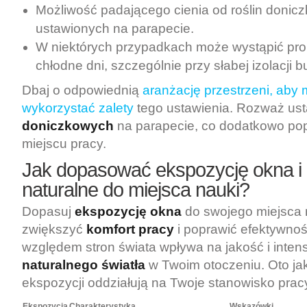
Możliwość padającego cienia od roślin donic
ustawionych na parapecie.
W niektórych przypadkach może wystąpić pr
chłodne dni, szczególnie przy słabej izolacji 
Dbaj o odpowiednią
aranżację przestrzeni, aby
wykorzystać zalety
tego ustawienia. Rozważ us
doniczkowych
na parapecie, co dodatkowo pop
miejscu pracy.
Jak dopasować ekspozycję okna i 
naturalne do miejsca nauki?
Dopasuj
ekspozycję okna
do swojego miejsca 
zwiększyć
komfort pracy
i poprawić efektywnoś
względem stron świata wpływa na jakość i inte
naturalnego światła
w Twoim otoczeniu. Oto jak
ekspozycji oddziałują na Twoje stanowisko prac
Ekspozycja
Charakterystyka
Wskazówki