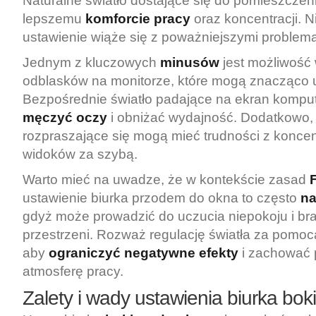
Naturalne światło dostające się do pomieszczen
lepszemu
komforcie pracy
oraz koncentracji. Ni
ustawienie wiąże się z poważniejszymi problem
Jednym z kluczowych
minusów
jest możliwość
odblasków na monitorze, które mogą znacząco u
Bezpośrednie światło padające na ekran komp
męczyć oczy
i obniżać wydajność. Dodatkowo,
rozpraszające się mogą mieć trudności z konce
widoków za szybą.
Warto mieć na uwadze, że w kontekście zasad
ustawienie biurka przodem do okna to często
na
gdyż może prowadzić do uczucia niepokoju i b
przestrzeni. Rozważ regulację światła za pomocą 
aby
ograniczyć negatywne efekty
i zachować 
atmosferę pracy.
Zalety i wady ustawienia biurka bo