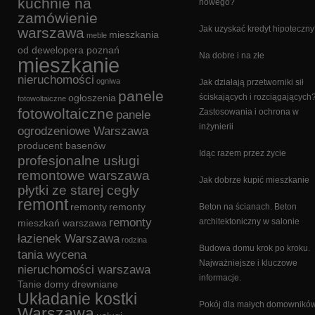
kuchnie na
nowego?
zamówienie
Jak uzyskać kredyt hipoteczn
warszawa
mieszkania
meble
od dewelopera poznań
Na dobre i na złe
mieszkanie
nieruchomości
ogniwa
Jak działają przetworniki sił
panele
ogłoszenia
ściskających i rozciągających
fotowoltaiczne
fotowoltaiczne
Zastosowania i ochrona w
panele
inżynierii
ogrodzeniowe Warszawa
producent basenów
Idąc razem przez życie
profesjonalne usługi
remontowe warszawa
Jak dobrze kupić mieszkanie
płytki ze starej cegły
remont
remonty
remonty
Beton na ścianach. Beton
remonty
architektoniczny w salonie
mieszkań warszawa
łazienek Warszawa
rodzina
Budowa domu krok po kroku.
tania wycena
Najważniejsze i kluczowe
nieruchomości warszawa
informacje.
Tanie domy drewniane
Układanie kostki
Pokój dla małych domowników
Warszawa