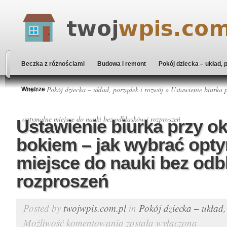
Beczka z różnościami
Budowa i remont
Pokój dziecka – układ, 
Home
»
Pokój dziecka – układ, porządek i rozwój
» Ustawienie biurka p
Wnętrze
optymalne miejsce do nauki bez odblasków i rozproszeń
Ustawienie biurka przy ok
bokiem – jak wybrać opt
miejsce do nauki bez odb
rozproszeń
Posted by
twojwpis.com.pl
in
Pokój dziecka – układ,
Możliwość komentowania
została wyłączona
Ustawienie