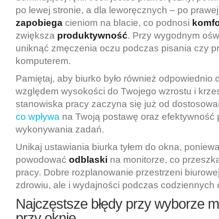
po lewej stronie, a dla leworęcznych – po prawej
zapobiega
cieniom na blacie, co podnosi
komfo
zwiększa
produktywność
. Przy wygodnym oświe
uniknąć zmęczenia oczu podczas pisania czy p
komputerem.
Pamiętaj, aby biurko było również odpowiedni
względem wysokości do Twojego wzrostu i krze
stanowiska pracy zaczyna się już od dostosow
co wpływa
na Twoją postawę oraz efektywność
wykonywania zadań.
Unikaj ustawiania biurka tyłem do okna, poniew
powodować
odblaski
na monitorze, co przeszk
pracy. Dobre rozplanowanie przestrzeni biurowej 
zdrowiu, ale i wydajności podczas codziennych
Najczęstsze błędy przy wyborze mi
przy oknie