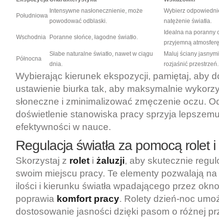
Intensywne nasłonecznienie, może
Wybierz odpowiednie
Południowa
powodować odblaski.
natężenie światła.
Idealna na poranny c
Wschodnia
Poranne słońce, łagodne światło.
przyjemną atmosferę
Słabe naturalne światło, nawet w ciągu
Maluj ściany jasnymi
Północna
dnia.
rozjaśnić przestrzeń.
Wybierając kierunek ekspozycji, pamiętaj, aby 
ustawienie biurka tak, aby maksymalnie wykorzy
słoneczne i zminimalizować zmęczenie oczu. O
doświetlenie stanowiska pracy sprzyja lepszemu
efektywności w nauce.
Regulacja światła za pomocą rolet i 
Skorzystaj z
rolet
i
żaluzji
, aby skutecznie reg
swoim miejscu pracy. Te elementy pozwalają na
ilości i kierunku światła wpadającego przez okn
poprawia
komfort pracy
. Rolety dzień-noc umoż
dostosowanie jasności dzięki pasom o różnej p