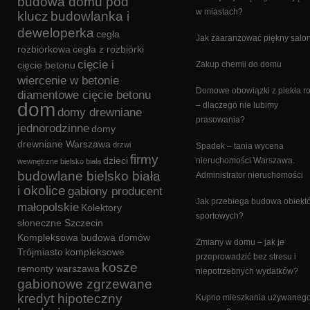
budowa domu pod
w miastach?
klucz
budowlanka i
deweloperka
cegła
Jak zaaranżować piękny salo
rozbiórkowa
cegła z rozbiórki
cięcie i
cięcie betonu
Zakup chemii do domu
wiercenie w betonie
Domowe obowiązki z piekła 
diamentowe cięcie betonu
dom
– dlaczego nie lubimy
domy drewniane
prasowania?
jednorodzinne
domy
drewniane Warszawa
drzwi
Spadek – tania wycena
firmy
dzieci
nieruchomości Warszawa.
wewnętrzne bielsko biała
budowlane bielsko biała
Administrator nieruchomości
i okolice
gabiony producent
Jak przebiega budowa obiekt
małopolskie
Kolektory
sportowych?
słoneczne Szczecin
Kompleksowa budowa domów
Zmiany w domu – jak je
Trójmiasto
kompleksowe
przeprowadzić bez stresu i
kosze
remonty warszawa
niepotrzebnych wydatków?
gabionowe zgrzewane
kredyt hipoteczny
Kupno mieszkania używanego