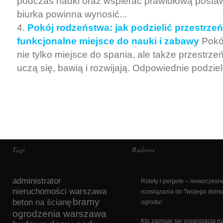
podczas nauki oraz wspierać prawidłową post
biurka powinna wynosić...
Pokój rodzeństwa: jak podzielić przestrzeń
funkcjonalne miejsce do nauki i zabawy
Pokó
nie tylko miejsce do spania, ale także przestrzeń
uczą się, bawią i rozwijają. Odpowiednie podziele
Tagi
Budowa
administrator
Rolety i pergole – nowoczesn
nieruchomości warszawa
rozwiązania do Twojego domu
bramy
beton na ścianę
ogrodu!
ogrodzenia warszawa
Kto zajmuje się organizacją r