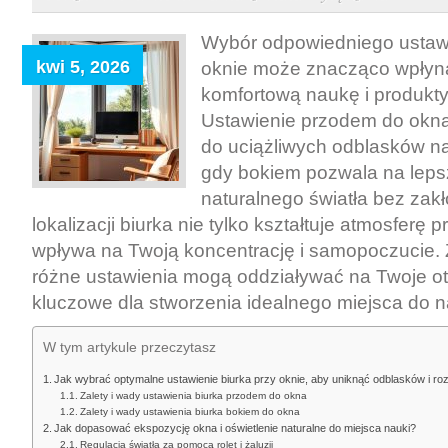
biurka
przy
Wybór odpowiedniego ustawi
oknie
kwi 5, 2026
oknie może znacząco wpłyn
czy
komfortową naukę i produkt
bokiem
Ustawienie przodem do okna
–
do uciążliwych odblasków n
jak
gdy bokiem pozwala na leps
wybrać
naturalnego światła bez zak
optymalne
lokalizacji biurka nie tylko kształtuje atmosferę p
miejsce
wpływa na Twoją koncentrację i samopoczucie. 
do
różne ustawienia mogą oddziaływać na Twoje oto
nauki
kluczowe dla stworzenia idealnego miejsca do n
bez
odblasków
W tym artykule przeczytasz
i
rozproszeń
Jak wybrać optymalne ustawienie biurka przy oknie, aby uniknąć odblasków i r
Zalety i wady ustawienia biurka przodem do okna
Zalety i wady ustawienia biurka bokiem do okna
Jak dopasować ekspozycję okna i oświetlenie naturalne do miejsca nauki?
Regulacja światła za pomocą rolet i żaluzji