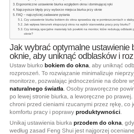
Ergonomiczne ustawienie biurka względem okna i dominującej ręki
Najczęstsze błędy przy wyborze miejsca biurka przy oknie
FAQ – najczęściej zadawane pytania
Czy ustawienie biurka bokiem do okna sprawdza się w pomieszczeniach o słaby
Jak wpływa kierunek ekspozycji okna na wybór stanowiska pracy przy biurku?
Czy istnieją specjalne materiały lub powłoki na monitor, które redukują odblaski
oknie?
Jak wybrać optymalne ustawienie b
oknie, aby uniknąć odblasków i ro
Ustaw biurko
bokiem do okna
, aby uniknąć odb
rozproszeń. To rozwiązanie minimalizuje nieprzy
monitorze, pozwalając jednocześnie na dobre w
naturalnego światła
. Osoby praworęczne powi
po lewej stronie biurka, a leworęczne po prawej.
chroni przed cieniami rzucanymi przez rękę, co 
komfortu pracy i poprawy
produktywności
.
Unikaj ustawienia biurka
przodem do okna
, gd
według zasad Feng Shui jest najgorzej oceniane.