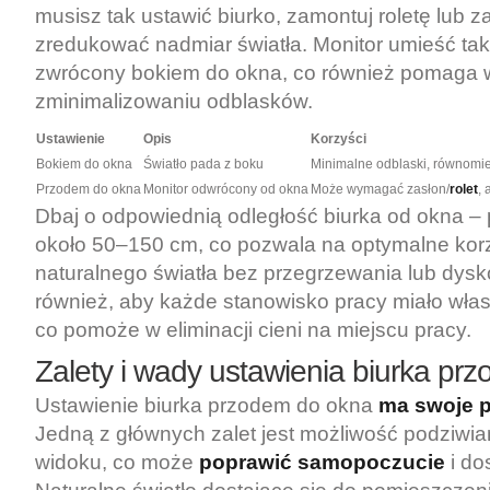
musisz tak ustawić biurko, zamontuj roletę lub z
zredukować nadmiar światła. Monitor umieść tak
zwrócony bokiem do okna, co również pomaga 
zminimalizowaniu odblasków.
Ustawienie
Opis
Korzyści
Bokiem do okna
Światło pada z boku
Minimalne odblaski, równomie
Przodem do okna
Monitor odwrócony od okna
Może wymagać zasłon/
rolet
, 
Dbaj o odpowiednią odległość biurka od okna –
około 50–150 cm, co pozwala na optymalne korz
naturalnego światła bez przegrzewania lub dysk
również, aby każde stanowisko pracy miało własn
co pomoże w eliminacji cieni na miejscu pracy.
Zalety i wady ustawienia biurka pr
Ustawienie biurka przodem do okna
ma swoje p
Jedną z głównych zalet jest możliwość podziwia
widoku, co może
poprawić samopoczucie
i dos