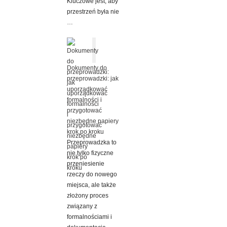
Kluczowe jest, aby
przestrzeń była nie
…
Dokumenty do
przeprowadzki: jak
uporządkować
formalności i
przygotować
niezbędne papiery
krok po kroku
Przeprowadzka to
nie tylko fizyczne
przeniesienie
rzeczy do nowego
miejsca, ale także
złożony proces
związany z
formalnościami i