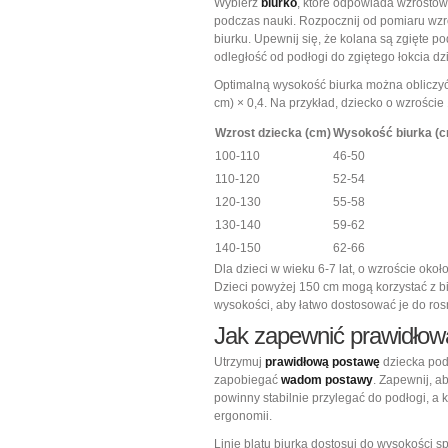
Wybierz
biurko
, które odpowiada wzrosto
podczas nauki. Rozpocznij od pomiaru wzro
biurku. Upewnij się, że kolana są zgięte p
odległość od podłogi do zgiętego łokcia dz
Optimalną wysokość biurka można obliczyć,
cm) × 0,4. Na przykład, dziecko o wzrości
Wzrost dziecka (cm)
Wysokość biurka (
100-110
46-50
110-120
52-54
120-130
55-58
130-140
59-62
140-150
62-66
Dla dzieci w wieku 6-7 lat, o wzroście ok
Dzieci powyżej 150 cm mogą korzystać z bi
wysokości, aby łatwo dostosować je do ro
Jak zapewnić prawidłow
Utrzymuj
prawidłową postawę
dziecka pod
zapobiegać
wadom postawy
. Zapewnij, a
powinny stabilnie przylegać do podłogi, a k
ergonomii.
Linię blatu biurka dostosuj do wysokości s