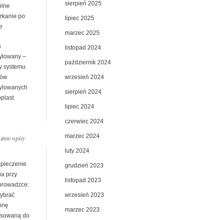
sierpień 2025
lne
zkanie po
lipiec 2025
e
marzec 2025
s
listopad 2024
ylowany –
październik 2024
ty systemu
wrzesień 2024
sów
ylowanych
sierpień 2024
plast
lipiec 2024
czerwiec 2024
marzec 2024
atnie wpisy
luty 2024
pieczenie
grudzień 2023
ia przy
listopad 2023
prowadzce:
wrzesień 2023
wybrać
onę
marzec 2023
sowaną do