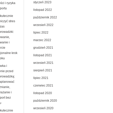
styczeń 2023
ści i ryzyka
portu
listopad 2022
skutecznie
październik 2022
iczyć stres
wrzesień 2022
zas
prowadzki:
lipiec 2022
owanie,
marzec 2022
wanie i
grudzień 2021
rcie
jonalne krok
listopad 2021
roku
wrzesień 2021
wka i
sierpień 2021
enie przed
prowadzką:
lipiec 2021
zaplanować
czerwiec 2021
żnianie,
rażanie i
listopad 2020
port bez
październik 2020
u
wrzesień 2020
skutecznie