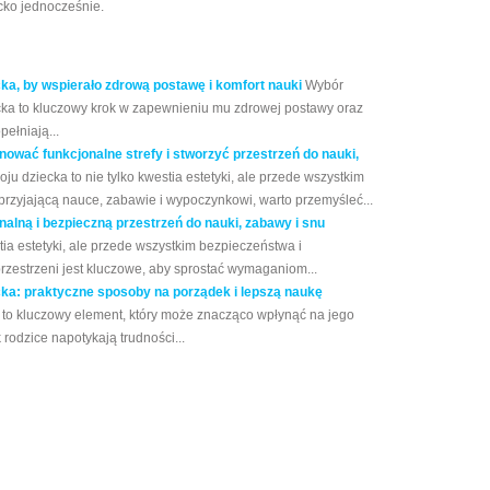
ecko jednocześnie.
cka, by wspierało zdrową postawę i komfort nauki
Wybór
cka to kluczowy krok w zapewnieniu mu zdrowej postawy oraz
ełniają...
nować funkcjonalne strefy i stworzyć przestrzeń do nauki,
u dziecka to nie tylko kwestia estetyki, ale przede wszystkim
sprzyjającą nauce, zabawie i wypoczynkowi, warto przemyśleć...
nalną i bezpieczną przestrzeń do nauki, zabawy i snu
tia estetyki, ale przede wszystkim bezpieczeństwa i
rzestrzeni jest kluczowe, aby sprostać wymaganiom...
cka: praktyczne sposoby na porządek i lepszą naukę
 to kluczowy element, który może znacząco wpłynąć na jego
rodzice napotykają trudności...