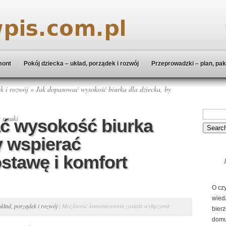
mont
Pokój dziecka – układ, porządek i rozwój
Przeprowadzki – plan, pak
k i rozwój
» Jak dopasować wysokość biurka dla dziecka, by
 nauki
ć wysokość biurka
y wspierać
stawę i komfort
O cz
wied
Jak
układ, porządek i rozwój
|
Możliwość komentowania
została wyłączona
bierz
dopasować
domu