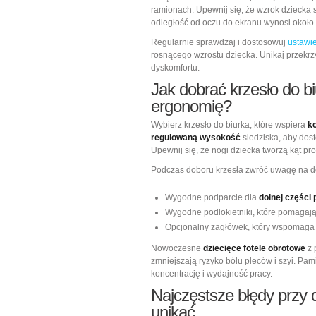
ramionach. Upewnij się, że wzrok dziecka 
odległość od oczu do ekranu wynosi około
Regularnie sprawdzaj i dostosowuj
ustawie
rosnącego wzrostu dziecka. Unikaj przekrz
dyskomfortu.
Jak dobrać
krzesło do b
ergonomię?
Wybierz krzesło do biurka, które wspiera
k
regulowaną wysokość
siedziska, aby dos
Upewnij się, że nogi dziecka tworzą kąt pr
Podczas doboru krzesła zwróć uwagę na do
Wygodne podparcie dla
dolnej części
Wygodne podłokietniki, które pomagają
Opcjonalny zagłówek, który wspomaga 
Nowoczesne
dziecięce fotele obrotowe
z 
zmniejszają ryzyko bólu pleców i szyi. Pa
koncentrację i wydajność pracy.
Najczęstsze błędy przy d
unikać