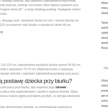
wi Twojego dziecka, aby zapewnić odpowiednią ergonomię
Wspó
stu dziecka, siedząc na krześle, które będzie używane przy
mies
od kątem około 90°, a stopy dotykają podłogi. Następnie zmierz
ślubi
iecka.
 stosując wzór: wysokość biurka (w cm) = wzrost dziecka (w
Tara
e 120 cm powinno mieć biurko o wysokości około 48 cm.
went
cm)
zale
tara
went
Reno
oło 115-125 cm, odpowiednia wysokość biurka wynosi 55-60 cm.
Ost
urek o wysokości 70-75 cm. Wybieraj biurko z regulacją
snącego dziecka i zapewnić odpowiednią postawę przy pracy.
ą postawę dziecka przy biurku?
Ubez
mien
czas pracy przy biurku, aby wspierać jego
zdrowie
i
prze
by plecy były wyprostowane i oparte o oparcie krzesła. Stopy
jak 
olana i łokcie zgięte pod kątem prostym, co sprzyja właściwej
ochr
dopa
plotu słonecznego dziecka, co zminimalizuje napięcie w