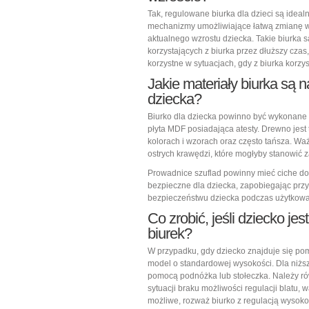
Tak, regulowane biurka dla dzieci są idea
mechanizmy umożliwiające łatwą zmianę wy
aktualnego wzrostu dziecka. Takie biurka 
korzystających z biurka przez dłuższy cza
korzystne w sytuacjach, gdy z biurka korzy
Jakie materiały biurka są n
dziecka?
Biurko dla dziecka powinno być wykonane z
płyta MDF posiadająca atesty. Drewno jest 
kolorach i wzorach oraz często tańsza. Waż
ostrych krawędzi, które mogłyby stanowić 
Prowadnice szuflad powinny mieć ciche d
bezpieczne dla dziecka, zapobiegając przyt
bezpieczeństwu dziecka podczas użytkowa
Co zrobić, jeśli dziecko j
biurek?
W przypadku, gdy dziecko znajduje się po
model o standardowej wysokości. Dla niżs
pomocą podnóżka lub stołeczka. Należy ró
sytuacji braku możliwości regulacji blatu, 
możliwe, rozważ biurko z regulacją wysokoś