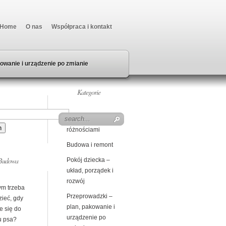
Home
O nas
Współpraca i kontakt
owanie i urządzenie po zmianie
Kategorie
Beczka z
różnościami
Budowa i remont
Budowa
Pokój dziecka –
układ, porządek i
rozwój
ym trzeba
Przeprowadzki –
zieć, gdy
plan, pakowanie i
e się do
urządzenie po
 psa?