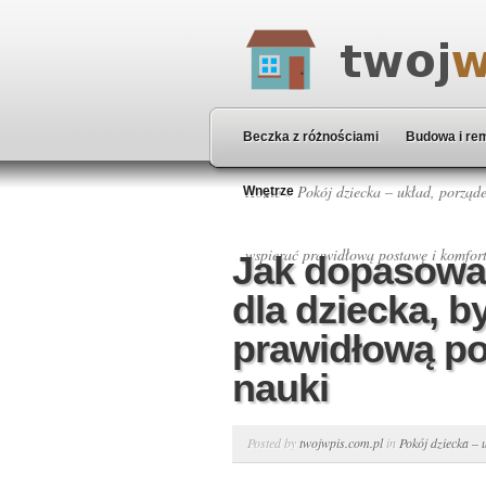
Beczka z różnościami
Budowa i re
Home
»
Pokój dziecka – układ, porząde
Wnętrze
wspierać prawidłową postawę i komfort
Jak dopasowa
dla dziecka, b
prawidłową po
nauki
Posted by
twojwpis.com.pl
in
Pokój dziecka – 