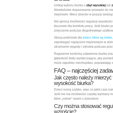
Unikaj wyboru biurka o
zbyt wysokiej
lub
z
Niewłaściwe dopasowanie prowadzi do nie
mięśniami. Mierz dziecko w pozycji siedzą
Nie ignoruj możliwości regulacji wysokośc
kluczowe dla komfortu pracy. Jeśli biurk
zmęczenie podczas długotrwałego użytkow
Stosuj podnóżek dla
dzieci, które są niski
zapobiegać napięciom mięśniowym w dolnej
utrzymanie wygody i zdrowia podczas pracy
Regularnie kontroluj ustawienia biurka ora
głębokość blatu wystarczająca, aby pomieś
może zapobiec niechlujstwu, poprawiając 
FAQ – najczęściej zada
Jak często należy mierzyć 
wysokość biurka?
Dzieci rosną szybko, więc co jakiś czas n
Jeśli nie ma możliwości częstej wymiany me
które „rośnie” razem z dzieckiem.
Czy można stosować regul
wzroście?