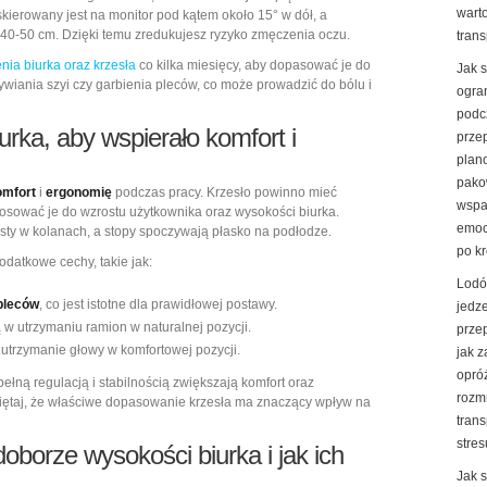
warto
skierowany jest na monitor pod kątem około 15° w dół, a
 40-50 cm. Dzięki temu zredukujesz ryzyko zmęczenia oczu.
trans
nia biurka oraz krzesła
co kilka miesięcy, aby dopasować je do
Jak 
ywiania szyi czy garbienia pleców, co może prowadzić do bólu i
ogran
podc
iurka
, aby wspierało komfort i
prze
plan
pako
omfort
i
ergonomię
podczas pracy. Krzesło powinno mieć
wspa
tosować je do wzrostu użytkownika oraz wysokości biurka.
emoc
osty w kolanach, a stopy spoczywają płasko na podłodze.
po k
datkowe cechy, takie jak:
Lodó
 pleców
, co jest istotne dla prawidłowej postawy.
jedz
 w utrzymaniu ramion w naturalnej pozycji.
prze
utrzymanie głowy w komfortowej pozycji.
jak 
opró
pełną regulacją i stabilnością zwiększają komfort oraz
rozm
miętaj, że właściwe dopasowanie krzesła ma znaczący wpływ na
trans
stres
oborze wysokości biurka i jak ich
Jak 