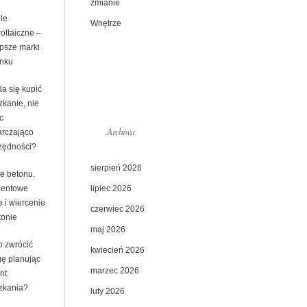
zmianie
le
Wnętrze
oltaiczne –
epsze marki
ynku
a się kupić
zkanie, nie
c
Archiwa
arczająco
zędności?
sierpień 2026
ie betonu.
lipiec 2026
entowe
e i wiercenie
czerwiec 2026
tonie
maj 2026
o zwrócić
kwiecień 2026
ę planując
marzec 2026
nt
zkania?
luty 2026