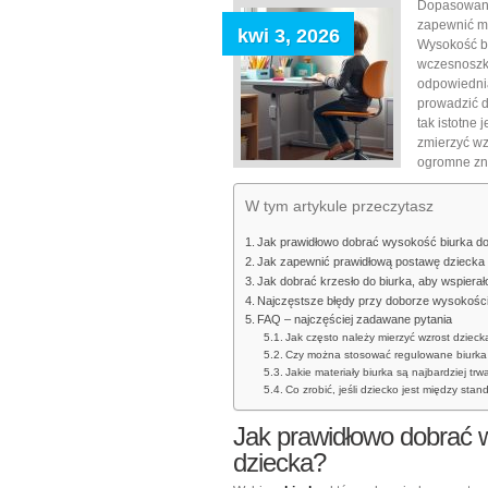
Dopasowanie
zapewnić mu
kwi 3, 2026
Wysokość bi
wczesnoszko
odpowiedni
prowadzić d
tak istotne 
zmierzyć wz
ogromne zna
W tym artykule przeczytasz
Jak prawidłowo dobrać wysokość biurka d
Jak zapewnić prawidłową postawę dziecka 
Jak dobrać krzesło do biurka, aby wspierał
Najczęstsze błędy przy doborze wysokości b
FAQ – najczęściej zadawane pytania
Jak często należy mierzyć wzrost dziec
Czy można stosować regulowane biurka 
Jakie materiały biurka są najbardziej tr
Co zrobić, jeśli dziecko jest między sta
Jak prawidłowo dobrać 
dziecka?