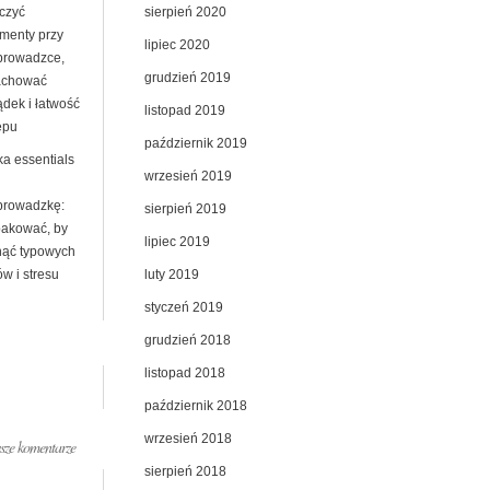
sierpień 2020
czyć
menty przy
lipiec 2020
prowadzce,
grudzień 2019
achować
ądek i łatwość
listopad 2019
ępu
październik 2019
ka essentials
wrzesień 2019
prowadzkę:
sierpień 2019
pakować, by
lipiec 2019
nąć typowych
luty 2019
w i stresu
styczeń 2019
grudzień 2018
listopad 2018
październik 2018
wrzesień 2018
ze komentarze
sierpień 2018