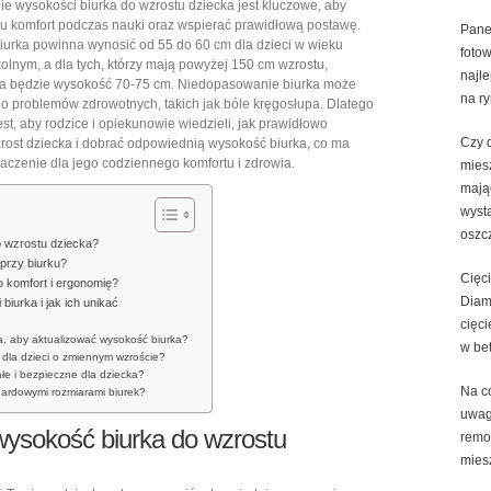
 wysokości biurka do wzrostu dziecka jest kluczowe, aby
wysokość
 komfort podczas nauki oraz wspierać prawidłową postawę.
Pane
biurka
urka powinna wynosić od 55 do 60 cm dla dzieci w wieku
fotow
dla
lnym, a dla tych, którzy mają powyżej 150 cm wzrostu,
najl
a będzie wysokość 70-75 cm. Niedopasowanie biurka może
dziecka,
na r
o problemów zdrowotnych, takich jak bóle kręgosłupa. Dlatego
by
jest, aby rodzice i opiekunowie wiedzieli, jak prawidłowo
wspierać
Czy d
rost dziecka i dobrać odpowiednią wysokość biurka, co ma
czenie dla jego codziennego komfortu i zdrowia.
prawidłową
mies
mają
postawę
wyst
i
oszc
komfort
o wzrostu dziecka?
przy biurku?
nauki
Cięc
o komfort i ergonomię?
Diam
iurka i jak ich unikać
cięci
ka, aby aktualizować wysokość biurka?
w be
dla dzieci o zmiennym wzroście?
wałe i bezpieczne dla dziecka?
Na c
ndardowymi rozmiarami biurek?
uwag
wysokość biurka do wzrostu
remo
mies