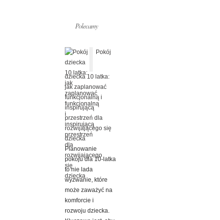
Polecamy
Pokój
dziecka 10 latka:
jak zaplanować
funkcjonalną i
inspirującą
przestrzeń dla
rozwijającego się
dziecka
Planowanie
pokoju dla 10-latka
to nie lada
wyzwanie, które
może zaważyć na
komforcie i
rozwoju dziecka.