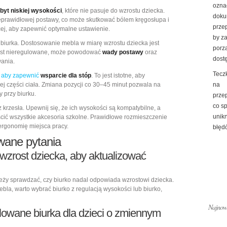
ozna
byt niskiej wysokości
, które nie pasuje do wzrostu dziecka.
doku
prawidłowej postawy, co może skutkować bólem kręgosłupa i
prze
cej, aby zapewnić optymalne ustawienie.
by z
i biurka. Dostosowanie mebla w miarę wzrostu dziecka jest
porz
o jest nieregulowane, może powodować
wady postawy
oraz
dost
ania.
Tecz
e, aby zapewnić
wsparcie dla stóp
. To jest istotne, aby
 części ciała. Zmiana pozycji co 30–45 minut pozwala na
na
 przy biurku.
prze
co s
z krzesła. Upewnij się, że ich wysokości są kompatybilne, a
unik
cić wszystkie akcesoria szkolne. Prawidłowe rozmieszczenie
ergonomię miejsca pracy.
błędó
wane pytania
wzrost dziecka, aby aktualizować
ależy sprawdzać, czy biurko nadal odpowiada wzrostowi dziecka.
bla, warto wybrać biurko z regulacją wysokości lub biurko,
Najnows
owane biurka dla dzieci o zmiennym