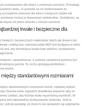
lnym rozwiązaniem dla dzieci o zmiennym wzroście. Posiadają
sokości blatu, co pozwala na ich dostosowanie do
są szczególnie polecane dla dzieci rosnących szybko lub
s, ponieważ można je dopasować wielokrotnie. Dodatkowo, są
sta więcej niż jedno dziecko o różnym wzroście.
ajbardziej trwałe i bezpieczne dla
 trwałych i bezpiecznych materiałów, takich jak drewno lub
trwałe i estetyczne, natomiast płyta MDF jest dostępna w wielu
ne jest, aby konstrukcja biurka była stabilna i pozbawiona
zagrożenie.
omykanie i spowalniacze, a systemy zamykania powinny być
rzaśnięciu palców. Te cechy sprzyjają komfortowi i
nia biurka.
est między standardowymi rozmiarami
między standardowymi rozmiarami biurek, najlepiej wybrać
zego dziecka warto zapewnić dodatkowe wsparcie stóp za
wnież zadbać, aby krzesła miały regulowaną wysokość. W
ważne jest odpowiednie dostosowanie siedziska. Jeśli to
ci, jednak pamiętaj, że może to nie sprawdzić się optymalnie,