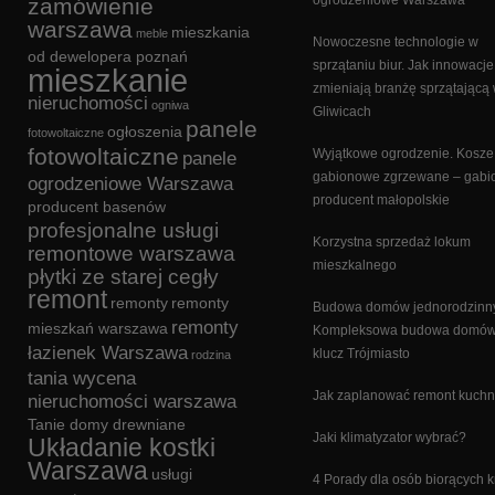
ogrodzeniowe Warszawa
zamówienie
warszawa
mieszkania
meble
Nowoczesne technologie w
od dewelopera poznań
sprzątaniu biur. Jak innowacje
mieszkanie
zmieniają branżę sprzątającą
nieruchomości
ogniwa
Gliwicach
panele
ogłoszenia
fotowoltaiczne
fotowoltaiczne
Wyjątkowe ogrodzenie. Kosze
panele
gabionowe zgrzewane – gabi
ogrodzeniowe Warszawa
producent małopolskie
producent basenów
profesjonalne usługi
Korzystna sprzedaż lokum
remontowe warszawa
mieszkalnego
płytki ze starej cegły
remont
remonty
remonty
Budowa domów jednorodzinn
remonty
mieszkań warszawa
Kompleksowa budowa domów
łazienek Warszawa
klucz Trójmiasto
rodzina
tania wycena
Jak zaplanować remont kuchn
nieruchomości warszawa
Tanie domy drewniane
Jaki klimatyzator wybrać?
Układanie kostki
Warszawa
usługi
4 Porady dla osób biorących k