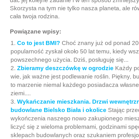
dać jej kolejne zadanie i w ten sposób zmniejsz
Skorzysta na tym nie tylko nasza planeta, ale rów
cała twoja rodzina.
Powiązane wpisy:
Co to jest BMI?
Choć znany już od ponad 20
popularność zyskał około 50 lat temu, kiedy ws
powszechnego użycia. Dziś, posługuję się...
Zbieramy deszczówkę w ogrodzie
Każdy p
wie, jak ważne jest podlewanie roślin. Piękny, bu
to marzenie niemal każdego posiadacza własn
ziemi....
Wykańczanie mieszkania. Drzwi wewnętrzn
budowlane Bielsko Biała i okolice
Stając prz
wykończenia naszego nowo zakupionego mies
liczyć się z wieloma problemami, godzinami sp
sklepach budowlanych oraz szukaniem profesjona