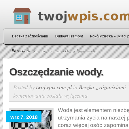
Beczka z różnościami
Budowa i remont
Pokój dziecka – układ, 
Home
»
Beczka z różnościami
» Oszczędzanie wody.
Wnętrze
Oszczędzanie wody.
Posted by
twojwpis.com.pl
in
Beczka z różnościami
komentowania
została wyłączona
Oszczędzanie
wody.
Woda jest elementem niezb
wrz 7, 2018
utrzymania życia na naszej p
coraz więcej osób zapomina 