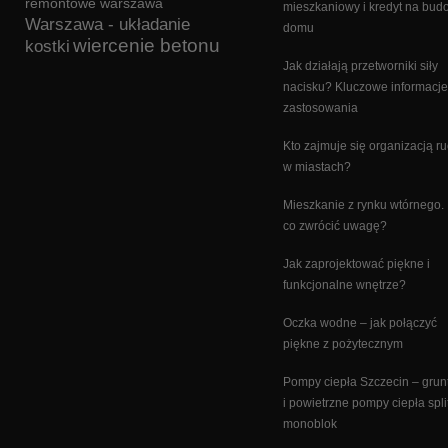
remontowe warszawa
mieszkaniowy i kredyt na bu
Warszawa - układanie
domu
wiercenie betonu
kostki
Jak działają przetworniki siły
nacisku? Kluczowe informacje
zastosowania
Kto zajmuje się organizacją r
w miastach?
Mieszkanie z rynku wtórnego.
co zwrócić uwagę?
Jak zaprojektować piękne i
funkcjonalne wnętrze?
Oczka wodne – jak połączyć
piękne z pożytecznym
Pompy ciepła Szczecin – gru
i powietrzne pompy ciepła split
monoblok