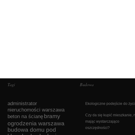
Tagi
Budowa
administrator
Ekologiczne podejście do życ
nieruchomości warszawa
bramy
Czy da się kupić mieszkanie, 
beton na ścianę
mając wystarczająco
ogrodzenia warszawa
oszczędności?
budowa domu pod