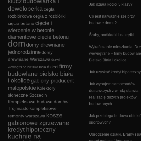
klucz
budowlanka i
Jak działa kocioł 5 klasy?
deweloperka
cegła
rozbiórkowa
cegła z rozbiórki
Co jest najważniejsze przy
cięcie i
cięcie betonu
budowie domu?
wiercenie w betonie
Śruby, podkładki i nakrętki
diamentowe cięcie betonu
dom
domy drewniane
Wykańczanie mieszkania. Drz
jednorodzinne
domy
wewnętrzne – firmy budowlan
drewniane Warszawa
drzwi
Bielsko Biała i okolice
firmy
dzieci
wewnętrzne bielsko biała
Jak uzyskać kredyt hipoteczn
budowlane bielsko biała
i okolice
gabiony producent
Jak wynajem samochodów
małopolskie
Kolektory
dostawczych z windą ułatwia
słoneczne Szczecin
realizację dużych projektów
Kompleksowa budowa domów
budowlanych
Trójmiasto
kompleksowe
kosze
remonty warszawa
Jak przebiega budowa obiekt
gabionowe zgrzewane
sportowych?
kredyt hipoteczny
Ogrodzenie działki. Bramy i p
kuchnie na