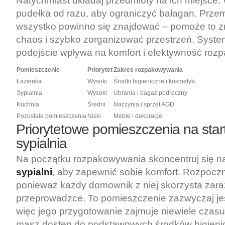
Natychmiast układaj przedmioty na ich miejsce.
pudełka od razu, aby ograniczyć bałagan. Przem
wszystko powinno się znajdować – pomoże to 
chaos i szybko zorganizować przestrzeń. Syst
podejście wpływa na komfort i efektywność roz
Pomieszczenie
Priorytet
Zakres rozpakowywania
Łazienka
Wysoki
Środki higieniczne i kosmetyki
Sypialnia
Wysoki
Ubrania i bagaż podręczny
Kuchnia
Średni
Naczynia i sprzęt AGD
Pozostałe pomieszczenia
Niski
Meble i dekoracje
Priorytetowe pomieszczenia na start:
sypialnia
Na początku rozpakowywania skoncentruj się 
sypialni
, aby zapewnić sobie komfort. Rozpoczni
ponieważ każdy domownik z niej skorzysta zara
przeprowadzce. To pomieszczenie zazwyczaj jes
więc jego przygotowanie zajmuje niewiele czasu.
masz dostęp do podstawowych środków higieni