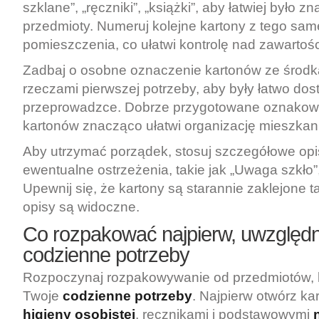
szklane”, „ręczniki”, „książki”, aby łatwiej było 
przedmioty. Numeruj kolejne kartony z tego sa
pomieszczenia, co ułatwi kontrolę nad zawartośc
Zadbaj o osobne oznaczenie kartonów ze środka
rzeczami pierwszej potrzeby, aby były łatwo do
przeprowadzce. Dobrze przygotowane oznakowa
kartonów znacząco ułatwi organizację mieszkan
Aby utrzymać porządek, stosuj szczegółowe opi
ewentualne ostrzeżenia, takie jak „Uwaga szkło”,
Upewnij się, że kartony są starannie zaklejone t
opisy są widoczne.
Co rozpakować najpierw, uwzględn
codzienne potrzeby
Rozpoczynaj rozpakowywanie od przedmiotów, k
Twoje
codzienne potrzeby
. Najpierw otwórz ka
higieny osobistej
, ręcznikami i podstawowymi