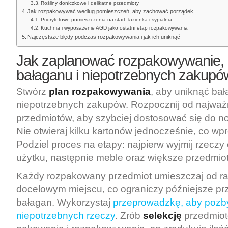
Rośliny doniczkowe i delikatne przedmioty
Jak rozpakowywać według pomieszczeń, aby zachować porządek
Priorytetowe pomieszczenia na start: łazienka i sypialnia
Kuchnia i wyposażenie AGD jako ostatni etap rozpakowywania
Najczęstsze błędy podczas rozpakowywania i jak ich uniknąć
Jak
zaplanować rozpakowywanie, 
bałaganu
i niepotrzebnych zakupó
Stwórz
plan rozpakowywania
, aby uniknąć bał
niepotrzebnych zakupów. Rozpocznij od najważ
przedmiotów, aby szybciej dostosować się do n
Nie otwieraj kilku kartonów jednocześnie, co w
Podziel proces na etapy: najpierw wyjmij rzecz
użytku, następnie meble oraz większe przedmiot
Każdy rozpakowany przedmiot umieszczaj od ra
docelowym miejscu, co ograniczy późniejsze pr
bałagan. Wykorzystaj
przeprowadzkę, aby pozby
niepotrzebnych rzeczy
. Zrób
selekcję
przedmio