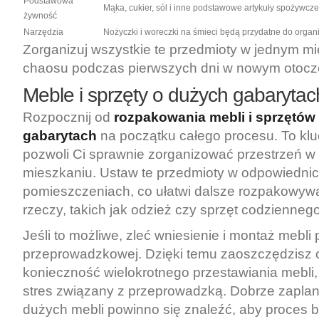
Podstawowa
Mąka, cukier, sól i inne podstawowe artykuły spożywcze
żywność
Narzędzia
Nożyczki i woreczki na śmieci będą przydatne do organiz
Zorganizuj wszystkie te przedmioty w jednym mi
chaosu podczas pierwszych dni w nowym otocz
Meble i sprzęty o dużych gabarytac
Rozpocznij od
rozpakowania mebli i sprzętów
gabarytach
na początku całego procesu. To klu
pozwoli Ci sprawnie zorganizować przestrzeń 
mieszkaniu. Ustaw te przedmioty w odpowiedni
pomieszczeniach, co ułatwi dalsze rozpakowywa
rzeczy, takich jak odzież czy sprzęt codzienneg
Jeśli to możliwe, zleć wniesienie i montaż mebli
przeprowadzkowej. Dzięki temu zaoszczędzisz c
konieczność wielokrotnego przestawiania mebli,
stres związany z przeprowadzką. Dobrze zaplan
dużych mebli powinno się znaleźć, aby proces by