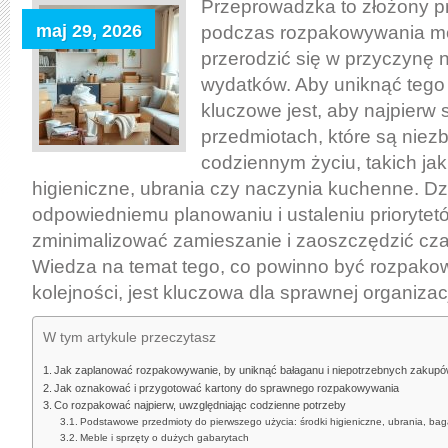
najpierw
Przeprowadzka to złożony p
po
maj 29, 2026
podczas rozpakowywania m
przeprowadzce,
przerodzić się w przyczynę 
by
wydatków. Aby uniknąć tego
uniknąć
kluczowe jest, aby najpierw 
chaosu
przedmiotach, które są niez
i
codziennym życiu, takich jak
niepotrzebnych
higieniczne, ubrania czy naczynia kuchenne. Dz
zakupów
odpowiedniemu planowaniu i ustaleniu prioryte
zminimalizować zamieszanie i zaoszczędzić cza
Wiedza na temat tego, co powinno być rozpako
kolejności, jest kluczowa dla sprawnej organiza
W tym artykule przeczytasz
Jak zaplanować rozpakowywanie, by uniknąć bałaganu i niepotrzebnych zakup
Jak oznakować i przygotować kartony do sprawnego rozpakowywania
Co rozpakować najpierw, uwzględniając codzienne potrzeby
Podstawowe przedmioty do pierwszego użycia: środki higieniczne, ubrania, ba
Meble i sprzęty o dużych gabarytach