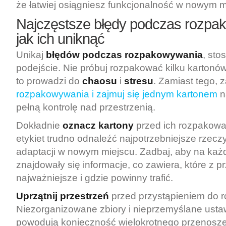
że łatwiej osiągniesz funkcjonalność w nowym m
Najczęstsze błędy podczas rozpa
jak ich uniknąć
Unikaj
błędów podczas rozpakowywania
, sto
podejście. Nie próbuj rozpakować kilku kartonó
to prowadzi do
chaosu
i
stresu
. Zamiast tego, 
rozpakowywania i zajmuj się jednym kartonem
n
pełną kontrolę nad przestrzenią.
Dokładnie
oznacz kartony
przed ich rozpakowa
etykiet trudno odnaleźć najpotrzebniejsze rzecz
adaptacji w nowym miejscu. Zadbaj, aby na każ
znajdowały się informacje, co zawiera, które z 
najważniejsze i gdzie powinny trafić.
Uprzątnij przestrzeń
przed przystąpieniem do 
Niezorganizowane zbiory i nieprzemyślane usta
powodują konieczność wielokrotnego przenosze