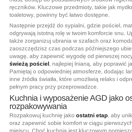
ręczników. Kluczowe przedmioty, takie jak mydło
toaletowy, powinny być łatwo dostępne.
Następnie przejdź do sypialni, gdzie pościel, mat
odgrywają istotną rolę w twoim komforcie snu. U
także zorganizuj ubrania w szafach oraz komod
zaoszczędzisz czas podczas późniejszego ubier
uwagę, aby zapewnić wygodę od pierwszej nocy
świeżą pościel
, najlepiej lnianą, aby poprawić 
Pamiętaj o odpowiedniej atmosferze, dodając l
inne źródła światła, które umożliwią relaks i odp
pełnym pracy przy przeprowadzce.
Kuchnia i wyposażenie AGD jako os
rozpakowywania
Rozpakowuj kuchnię jako
ostatni etap
, aby un
oraz zapewnić sobie komfort w ciągu pierwszyc
miejscu. Choć kuchnia jest kluczowym pomies