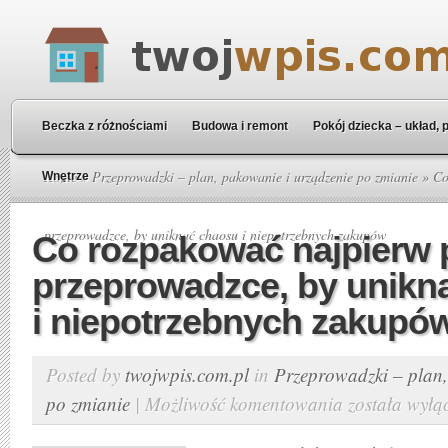
Beczka z różnościami
Budowa i remont
Pokój dziecka – układ, 
Home
»
Przeprowadzki – plan, pakowanie i urządzenie po zmianie
» Co
Wnętrze
przeprowadzce, by uniknąć chaosu i niepotrzebnych zakupów
Co rozpakować najpierw 
przeprowadzce, by unikn
i niepotrzebnych zakupó
Posted by
twojwpis.com.pl
in
Przeprowadzki – plan,
po zmianie
|
Możliwość komentowania
została wyłą
Co
rozpakować