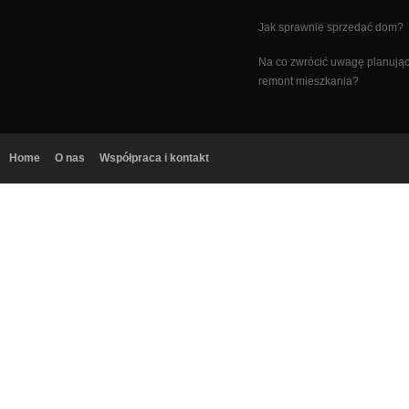
Jak sprawnie sprzedać dom?
Na co zwrócić uwagę planują
remont mieszkania?
Home
O nas
Współpraca i kontakt