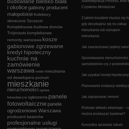
budowlane bielsko biała
Automatyzacja Procesu, krok 
i okolice
gabiony producent
Czystemu Montażowi
małopolskie
Kolektory
Z jakimi kosztami musisz się li
słoneczne Szczecin
gdy decydujesz się na zakup
Kompleksowa budowa domów
mieszkania lub wynajem
Trójmiasto
kompleksowe
mieszkania
kosze
remonty warszawa
gabionowe zgrzewane
Jak zaaranżować piękny salo
kredyt hipoteczny
kuchnie na
Sprzedawanie nieruchomości
zamówienie
samodzielnie czy z pośrednik
warszawa
mieszkania
meble
Jak uzyskać kredyt hipoteczn
od dewelopera poznań
mieszkanie
Planowanie instalacji elektryc
nieruchomości
ogniwa
panele
ogłoszenia
Jak zaplanować remont
fotowoltaiczne
fotowoltaiczne
panele
Rodzaje wkładu własnego – c
ogrodzeniowe Warszawa
można przekazać bankowi?
producent basenów
profesjonalne usługi
Korzystna sprzedaż lokum
remontowe warszawa