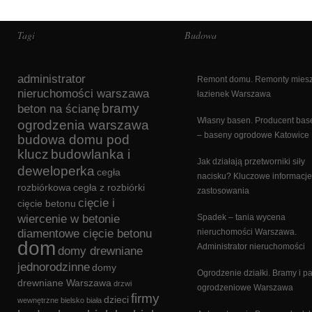
Tagi
Budowa
administrator
Remont domu. Remonty miesz
nieruchomości warszawa
łazienek Warszawa
bramy
beton na ścianę
Własny basen. Producent ba
ogrodzenia warszawa
– baseny ogrodowe Katowice
budowa domu pod
klucz
budowlanka i
Jak działają przetworniki siły
deweloperka
cegła
nacisku? Kluczowe informacje
rozbiórkowa
cegła z rozbiórki
zastosowania
cięcie i
cięcie betonu
wiercenie w betonie
Spadek – tania wycena
diamentowe cięcie betonu
nieruchomości Warszawa.
dom
Administrator nieruchomości
domy drewniane
jednorodzinne
domy
Ogrodzenie działki. Bramy i p
drewniane Warszawa
drzwi
ogrodzeniowe Warszawa
firmy
dzieci
wewnętrzne bielsko biała