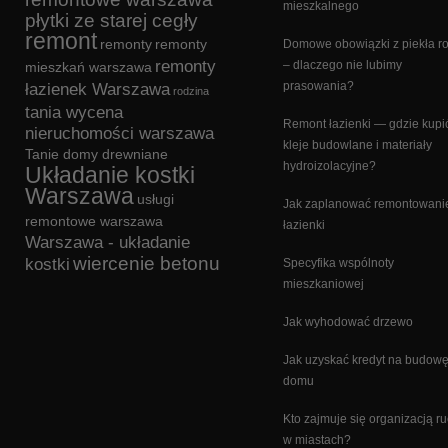
mieszkalnego
płytki ze starej cegły
remont
remonty
remonty
Domowe obowiązki z piekła 
remonty
– dlaczego nie lubimy
mieszkań warszawa
prasowania?
łazienek Warszawa
rodzina
tania wycena
Remont łazienki — gdzie kupi
nieruchomości warszawa
kleje budowlane i materiały
Tanie domy drewniane
hydroizolacyjne?
Układanie kostki
Warszawa
usługi
Jak zaplanować remontowani
remontowe warszawa
łazienki
Warszawa - układanie
wiercenie betonu
kostki
Specyfika wspólnoty
mieszkaniowej
Jak wyhodować drzewo
Jak uzyskać kredyt na budow
domu
Kto zajmuje się organizacją r
w miastach?