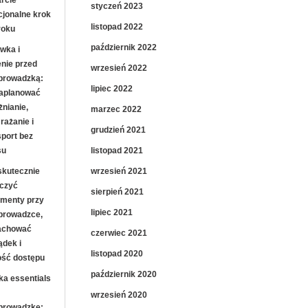
rcie
styczeń 2023
jonalne krok
listopad 2022
roku
październik 2022
wka i
enie przed
wrzesień 2022
prowadzką:
lipiec 2022
zaplanować
żnianie,
marzec 2022
rażanie i
grudzień 2021
sport bez
listopad 2021
su
wrzesień 2021
skutecznie
czyć
sierpień 2021
menty przy
lipiec 2021
prowadzce,
achować
czerwiec 2021
ądek i
listopad 2020
ość dostępu
październik 2020
ka essentials
wrzesień 2020
prowadzkę: