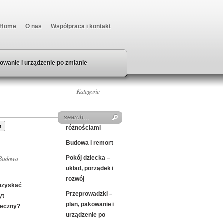
Home
O nas
Współpraca i kontakt
owanie i urządzenie po zmianie
Kategorie
Beczka z
różnościami
Budowa i remont
Budowa
Pokój dziecka –
układ, porządek i
rozwój
uzyskać
Przeprowadzki –
yt
plan, pakowanie i
teczny?
urządzenie po