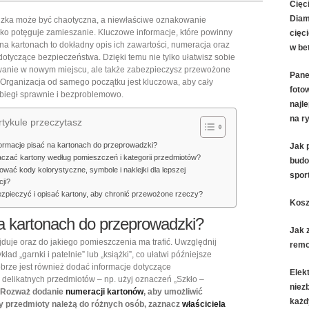
na
Cięc
Dia
zka może być chaotyczna, a niewłaściwe oznakowanie
kartonach
lko potęguje zamieszanie. Kluczowe informacje, które powinny
cięci
do
 na kartonach to dokładny opis ich zawartości, numeracja oraz
w be
przeprowadzki,
otyczące bezpieczeństwa. Dzięki temu nie tylko ułatwisz sobie
anie w nowym miejscu, ale także zabezpieczysz przewożone
by
Pane
 Organizacja od samego początku jest kluczowa, aby cały
zachować
foto
biegł sprawnie i bezproblemowo.
porządek
najl
na r
i
tykule przeczytasz
bezpieczeństwo
formacje pisać na kartonach do przeprowadzki?
Jak 
przewożonych
czać kartony według pomieszczeń i kategorii przedmiotów?
budo
rzeczy
ować kody kolorystyczne, symbole i naklejki dla lepszej
spor
cji?
zpieczyć i opisać kartony, aby chronić przewożone rzeczy?
Kosz
na
kartonach do przeprowadzki
?
Jak 
jduje oraz do jakiego pomieszczenia ma trafić. Uwzględnij
remo
ykład „garnki i patelnie” lub „książki”, co ułatwi późniejsze
brze jest również dodać informacje dotyczące
Elek
 delikatnych przedmiotów – np. użyj oznaczeń „Szkło –
niez
>Rozważ dodanie
numeracji kartonów
, aby umożliwić
każd
gdy przedmioty należą do różnych osób, zaznacz
właściciela