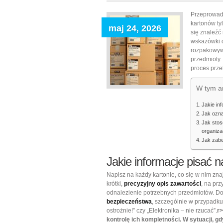
Przeprowad
kartonów ty
maj 24, 2026
się znaleźć
wskazówki d
rozpakowyw
przedmioty.
proces prze
W tym ar
Jakie in
Jak ozna
Jak stos
organiza
Jak zabe
Jakie informacje pisać 
Napisz na każdy kartonie, co się w nim zna
krótki,
precyzyjny opis zawartości
, na prz
odnalezienie potrzebnych przedmiotów. Do
bezpieczeństwa
, szczególnie w przypadku
ostrożnie!” czy „Elektronika – nie rzucać”.
r
kontrolę ich kompletności. W sytuacji, 