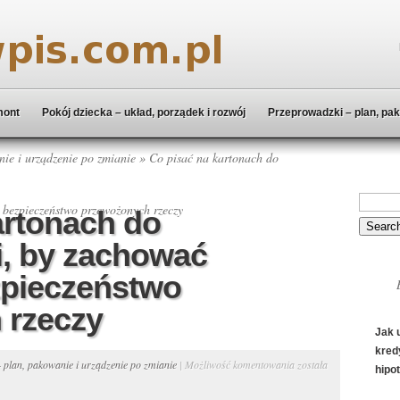
mont
Pokój dziecka – układ, porządek i rozwój
Przeprowadzki – plan, pak
ie i urządzenie po zmianie
» Co pisać na kartonach do
 bezpieczeństwo przewożonych rzeczy
artonach do
, by zachować
zpieczeństwo
 rzeczy
Jak 
kred
Co
 plan, pakowanie i urządzenie po zmianie
|
Możliwość komentowania
została
hipo
pisać