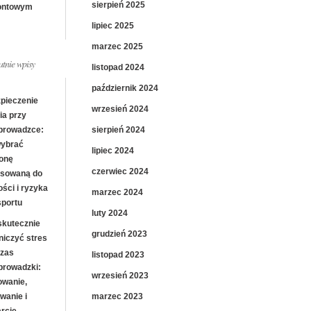
sierpień 2025
ontowym
lipiec 2025
marzec 2025
atnie wpisy
listopad 2024
październik 2024
pieczenie
wrzesień 2024
ia przy
sierpień 2024
prowadzce:
wybrać
lipiec 2024
onę
czerwiec 2024
sowaną do
ości i ryzyka
marzec 2024
sportu
luty 2024
skutecznie
grudzień 2023
niczyć stres
zas
listopad 2023
prowadzki:
wrzesień 2023
owanie,
marzec 2023
wanie i