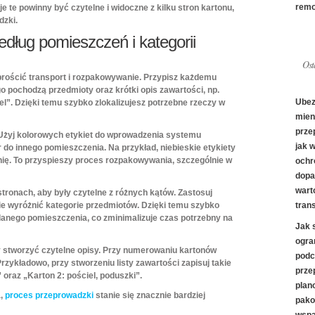
rem
e te powinny być czytelne i widoczne z kilku stron kartonu,
dzki.
według pomieszczeń
i kategorii
Ost
prościć transport i rozpakowywanie. Przypisz każdemu
ego pochodzą przedmioty oraz krótki opis zawartości, np.
Ubez
iel”. Dzięki temu szybko zlokalizujesz potrzebne rzeczy w
mien
prze
 Użyj kolorowych etykiet do wprowadzenia systemu
jak 
 do innego pomieszczenia. Na przykład, niebieskie etykiety
nię. To przyspieszy proces rozpakowywania, szczególnie w
ochr
dopa
wart
stronach, aby były czytelne z różnych kątów. Zastosuj
nie wyróżnić kategorie przedmiotów. Dzięki temu szybko
tran
 danego pomieszczenia, co zminimalizuje czas potrzebny na
Jak 
ogra
by stworzyć czytelne opisy. Przy numerowaniu kartonów
podc
Przykładowo, przy stworzeniu listy zawartości zapisuj takie
prze
” oraz „Karton 2: pościel, poduszki”.
plan
a,
proces przeprowadzki
stanie się znacznie bardziej
pako