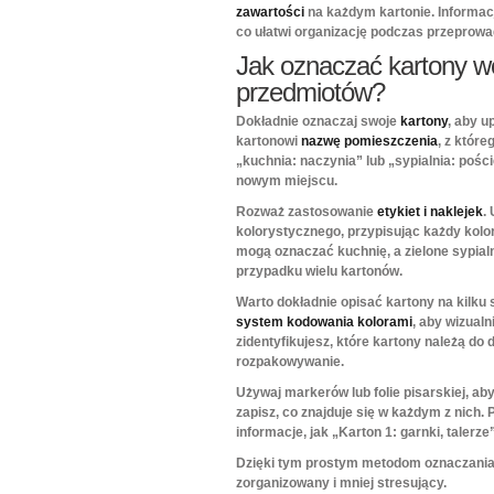
zawartości
na każdym kartonie. Informacj
co ułatwi organizację podczas przeprowa
Jak oznaczać
kartony 
przedmiotów?
Dokładnie oznaczaj swoje
kartony
, aby u
kartonowi
nazwę pomieszczenia
, z któr
„kuchnia: naczynia” lub „sypialnia: pośc
nowym miejscu.
Rozważ zastosowanie
etykiet i naklejek
.
kolorystycznego, przypisując każdy kolor
mogą oznaczać kuchnię, a zielone sypial
przypadku wielu kartonów.
Warto dokładnie opisać kartony na kilku 
system kodowania kolorami
, aby wizual
zidentyfikujesz, które kartony należą do
rozpakowywanie.
Używaj markerów lub folie pisarskiej, a
zapisz, co znajduje się w każdym z nich. 
informacje, jak „Karton 1: garnki, talerze
Dzięki tym prostym metodom oznaczani
zorganizowany i mniej stresujący.