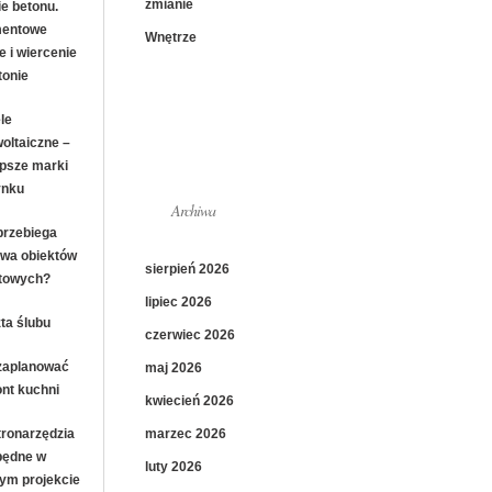
zmianie
ie betonu.
mentowe
Wnętrze
e i wiercenie
tonie
le
woltaiczne –
epsze marki
ynku
Archiwa
przebiega
wa obiektów
sierpień 2026
towych?
lipiec 2026
ta ślubu
czerwiec 2026
zaplanować
maj 2026
nt kuchni
kwiecień 2026
marzec 2026
tronarzędzia
będne w
luty 2026
ym projekcie