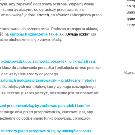
wym, aby zapewnić dodatkową ochronę. Wypełnij wolne
co s
mi amortyzującymi, co ograniczy przesuwanie się
unik
 warto owinąć je
folią stretch
, co również zabezpiecza przed
typo
i str
ły stosowane do przenoszenia. Podczas transportu układaj
eść na
kartonach oznaczenia, takie
jak „
Uwaga szkło
” lub
ożne obchodzenie się z zawartością.
przeprowadzki, by zachować porządek i uniknąć stresu
 klucz do zachowania porządku i uniknięcia stresu podczas
Najnows
cać wszystkie rzeczy do jednego...
kartonach podczas przeprowadzki – praktyczne metody i
jdelikatniejszych materiałów, który wymaga szczególnego
 skutecznie je zabezpieczyć, niezbędne jest zastosowanie
rzed przeprowadzką, by zachować porządek i komfort
tatniego dnia przed przeprowadzką, kluczowe jest, aby
niezbędne do codziennego funkcjonowania, co pozwoli
ne rzeczy przed przeprowadzką, by uniknąć chaosu i