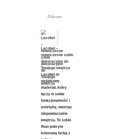
Polecamy
Lacobel –
nowoczesne szkło
dekoracyjne do
Twojego wnętrza
Lacobel to
wyjątkowy
materiał, który
łączy w sobie
funkcjonalność i
estetykę, tworząc
niepowtarzalne
wnętrza. To szkło
float pokryte
kolorową farbą z