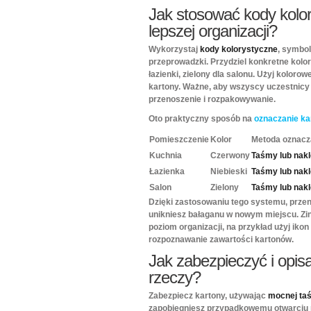
Jak stosować kody kolory
lepszej organizacji?
Wykorzystaj
kody kolorystyczne
, symbol
przeprowadzki. Przydziel konkretne kolor
łazienki, zielony dla salonu. Użyj koloro
kartony. Ważne, aby wszyscy uczestnic
przenoszenie i rozpakowywanie.
Oto praktyczny sposób na
oznaczanie k
Pomieszczenie
Kolor
Metoda oznacz
Kuchnia
Czerwony
Taśmy lub nakl
Łazienka
Niebieski
Taśmy lub nakl
Salon
Zielony
Taśmy lub nakl
Dzięki zastosowaniu tego systemu, przen
unikniesz bałaganu w nowym miejscu. Zin
poziom organizacji, na przykład użyj ikon
rozpoznawanie zawartości kartonów.
Jak zabezpieczyć i opis
rzeczy?
Zabezpiecz kartony, używając
mocnej taś
zapobiegniesz przypadkowemu otwarciu 