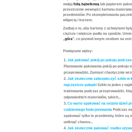
owijaj
folią bąbelkową
lub papierem pako
przestrzenie wewnątrz kartonu materiała
przedmiotów. Po skompletowaniu paczek
wilgocią i kurzem.
Zadbaj o to, aby kartony z uchwytami by
cięższe i większe pudła na spodzie. Umi
„
góra
”, co pozwoli innym osobom na ostr
Powiązane wpisy:
Jak pakować pokój po pokoju podczas 
Planowanie pakowania pokój po pokoju to
przeprowadzki. Zamiast chaotycznie wrzu
Jak skutecznie zabezpieczyć szkło w 
najczęstsze pułapki
Szkło to jeden z na
traktowania podczas przeprowadzki. Aby
odpowiednich materiałów, takich...
Co warto spakować na ostatni dzień p
codziennego funkcjonowania
Podczas os
spakować tylko te przedmioty, które są 
uniknąć chaosu...
Jak skutecznie pakować rzadko używa