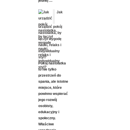
jednej …
Jak
urządzić pokój
nastolatka, by
łączył wygodę
nauki, relaks i
indywidualny
styl?
Pokój nastolatka
to nie tylko
przestrzeń do
spania, ale istotne
miejsce, które
powinno wspierać
jego rozwój
osobisty,
edukacyjny i
społeczny.
Właściwe