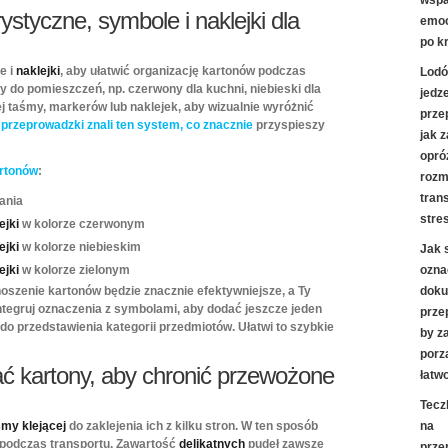
wspa
styczne, symbole i naklejki dla
emoc
po k
e i
naklejki
, aby ułatwić organizację kartonów podczas
Lodó
y do pomieszczeń, np. czerwony dla kuchni, niebieski dla
jedz
wej taśmy, markerów lub naklejek, aby wizualnie wyróżnić
prze
y
przeprowadzki znali ten system, co znacznie
przyspieszy
jak 
opró
artonów
:
rozm
tran
ania
stre
ejki
w kolorze czerwonym
ejki
w kolorze niebieskim
Jak 
ejki
w kolorze zielonym
ozna
oszenie kartonów będzie znacznie efektywniejsze, a Ty
doku
tegruj oznaczenia z symbolami, aby dodać jeszcze jeden
prze
 do przedstawienia kategorii przedmiotów. Ułatwi to szybkie
by z
porz
ać kartony, aby chronić przewożone
łatw
Tecz
my klejącej
do zaklejenia ich z kilku stron. W ten sposób
na
podczas transportu. Zawartość
delikatnych
pudeł zawsze
prze