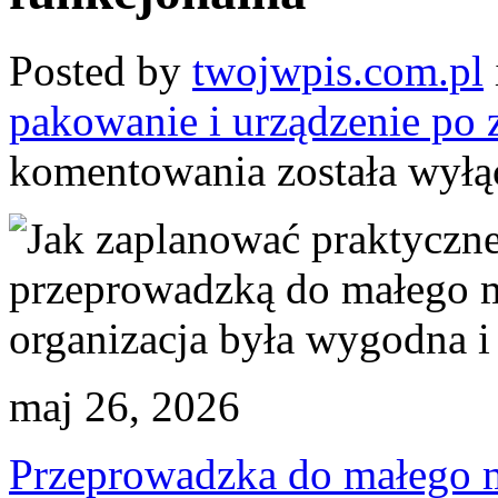
Posted by
twojwpis.com.pl
pakowanie i urządzenie po 
Jak
komentowania
została wył
zaplanować
praktyczne
przechowywanie
przed
przeprowadzką
do
małego
mieszkania,
by
codzienna
organizacja
maj 26, 2026
była
wygodna
i
funkcjonalna
Przeprowadzka do małego 