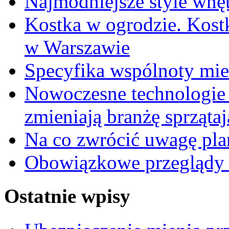
Najmodniejsze style wnęt
Kostka w ogrodzie. Kost
w Warszawie
Specyfika wspólnoty mi
Nowoczesne technologie 
zmieniają branżę sprząta
Na co zwrócić uwagę pla
Obowiązkowe przeglądy 
Ostatnie wpisy