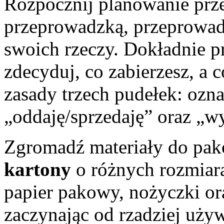
Rozpocznij planowanie pr
przeprowadzką, przeprowad
swoich rzeczy. Dokładnie pr
zdecyduj, co zabierzesz, a 
zasady trzech pudełek: ozn
„oddaję/sprzedaję” oraz „w
Zgromadź materiały do pak
kartony
o różnych rozmiara
papier pakowy, nożyczki or
zaczynając od rzadziej uży