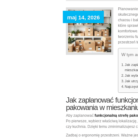
Planowanie 
skutecznego
maj 14, 2026
chaosu i ba
które sprawi
komfortowe.
tworzeniu f
przestrzeń 
W tym ar
Jak zapl
mieszka
Jak wybr
Jak utrz
Najczęst
Jak
zaplanować funkcjon
pakowania
w mieszkani
Aby zaplanować
funkcjonalną strefę pak
Po pierwsze, wybierz właściwą lokalizację,
czy kuchnia. Dzięki temu zminimalizujesz 
Zadbaj o ergonomię przestrzeni. Ważne jes