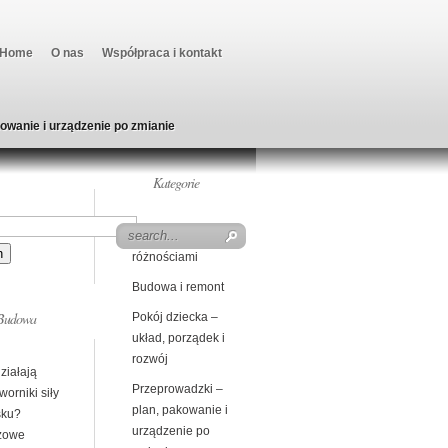
Home
O nas
Współpraca i kontakt
owanie i urządzenie po zmianie
Kategorie
Beczka z
różnościami
Budowa i remont
Budowa
Pokój dziecka –
układ, porządek i
rozwój
ziałają
Przeprowadzki –
worniki siły
plan, pakowanie i
sku?
urządzenie po
zowe