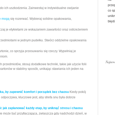
prze
do ich uszkodzenia. Zainwestuj w indywidualne owijanie
co s
unik
re mogą
się rozerwać. Wybieraj solidne opakowania,
błędó
zaj je etykietami ze wskazaniem zawartości oraz ostrzeżeniem
 przedmiotami w jednym pudełku. Stwórz oddzielne opakowania
tonie, co sprzyja przesuwaniu się rzeczy. Wypełniaj je
eniom.
Najnows
rzedmiotów, stosuj dodatkowe techniki, takie jak użycie folii
kartonów w stabilny sposób, unikając stawiania ich jeden na
cka, by zapewnić komfort i porządek bez chaosu
Kiedy pokój
i i odpoczywa, kluczowe jest, aby strefa snu była dobrze
 jak zaplanować każdy etap, by uniknąć stresu i chaosu
ie może być przytłaczająca, zwłaszcza gdy nadchodzi dzień, w