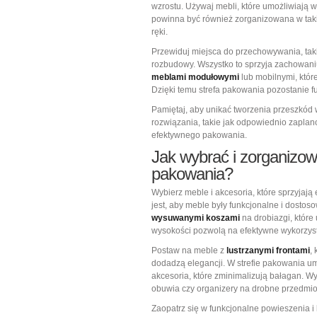
wzrostu. Używaj mebli, które umożliwiają w
powinna być również zorganizowana w taki
ręki.
Przewiduj miejsca do przechowywania, taki
rozbudowy. Wszystko to sprzyja zachowan
meblami modułowymi
lub mobilnymi, któr
Dzięki temu strefa pakowania pozostanie f
Pamiętaj, aby unikać tworzenia przeszkód 
rozwiązania, takie jak odpowiednio zaplan
efektywnego pakowania.
Jak wybrać i zorganizow
pakowania?
Wybierz meble i akcesoria, które sprzyjają
jest, aby meble były funkcjonalne i dostos
wysuwanymi koszami
na drobiazgi, które
wysokości pozwolą na efektywne wykorzys
Postaw na meble z
lustrzanymi frontami
,
dodadzą elegancji. W strefie pakowania um
akcesoria, które zminimalizują bałagan. Wy
obuwia czy organizery na drobne przedmiot
Zaopatrz się w funkcjonalne powieszenia 