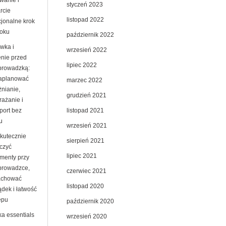
wanie i
styczeń 2023
rcie
listopad 2022
jonalne krok
roku
październik 2022
wka i
wrzesień 2022
enie przed
lipiec 2022
prowadzką:
zaplanować
marzec 2022
żnianie,
grudzień 2021
rażanie i
listopad 2021
port bez
u
wrzesień 2021
skutecznie
sierpień 2021
czyć
lipiec 2021
menty przy
prowadzce,
czerwiec 2021
achować
listopad 2020
ądek i łatwość
ępu
październik 2020
ka essentials
wrzesień 2020