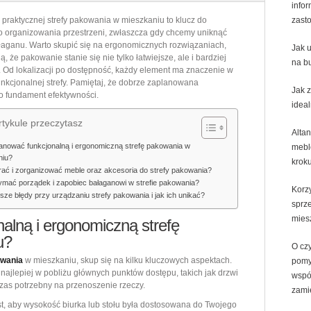
i
infor
praktycznej strefy pakowania w mieszkaniu to klucz do
zast
urządzić
 organizowania przestrzeni, zwłaszcza gdy chcemy uniknąć
praktyczną
łaganu. Warto skupić się na ergonomicznych rozwiązaniach,
Jak 
strefę
ą, że pakowanie stanie się nie tylko łatwiejsze, ale i bardziej
na b
 Od lokalizacji po dostępność, każdy element ma znaczenie w
pakowania
unkcjonalnej strefy. Pamiętaj, że dobrze zaplanowana
w
Jak 
to fundament efektywności.
mieszkaniu
idea
bez
tykule przeczytasz
Altan
chaosu
anować funkcjonalną i ergonomiczną strefę pakowania w
mebl
i
niu?
krok
ać i zorganizować meble oraz akcesoria do strefy pakowania?
zbędnego
ymać porządek i zapobiec bałaganowi w strefie pakowania?
bałaganu
Korz
sze błędy przy urządzaniu strefy pakowania i jak ich unikać?
sprz
mies
alną i ergonomiczną strefę
u?
O cz
owania
w mieszkaniu, skup się na kilku kluczowych aspektach.
pomy
 najlepiej w pobliżu głównych punktów dostępu, takich jak drzwi
wspó
czas potrzebny na przenoszenie rzeczy.
zami
t, aby wysokość biurka lub stołu była dostosowana do Twojego