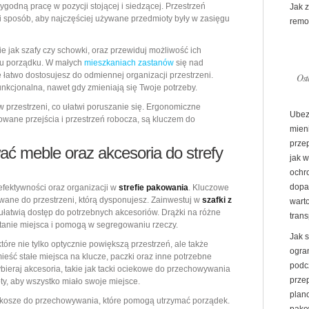
ygodną pracę w pozycji stojącej i siedzącej. Przestrzeń
Jak 
 sposób, aby najczęściej używane przedmioty były w zasięgu
remo
e jak szafy czy schowki, oraz przewiduj możliwość ich
iu porządku. W małych
mieszkaniach zastanów
się nad
e łatwo dostosujesz do odmiennej organizacji przestrzeni.
Ost
unkcjonalna, nawet gdy zmieniają się Twoje potrzeby.
w przestrzeni, co ułatwi poruszanie się. Ergonomiczne
Ubez
owane przejścia i przestrzeń robocza, są kluczem do
mien
prze
ać meble oraz akcesoria do strefy
jak 
ochr
dopa
 efektywności oraz organizacji w
strefie pakowania
. Kluczowe
owane do przestrzeni, którą dysponujesz. Zainwestuj w
szafki z
warto
 ułatwią dostęp do potrzebnych akcesoriów. Drążki na różne
trans
tanie miejsca i pomogą w segregowaniu rzeczy.
Jak 
 które nie tylko optycznie powiększą przestrzeń, ale także
ogran
ieść stałe miejsca na klucze, paczki oraz inne potrzebne
podc
bieraj akcesoria, takie jak tacki ociekowe do przechowywania
prze
y, aby wszystko miało swoje miejsce.
plan
i kosze do przechowywania, które pomogą utrzymać porządek.