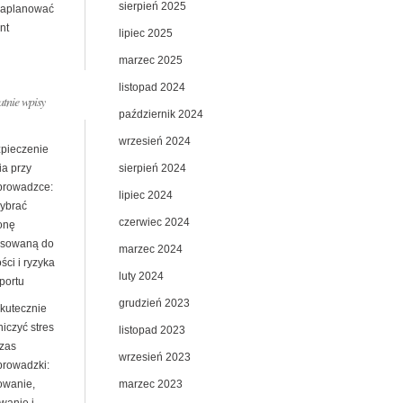
sierpień 2025
zaplanować
nt
lipiec 2025
marzec 2025
listopad 2024
atnie wpisy
październik 2024
wrzesień 2024
pieczenie
sierpień 2024
ia przy
prowadzce:
lipiec 2024
wybrać
czerwiec 2024
onę
sowaną do
marzec 2024
ści i ryzyka
luty 2024
portu
grudzień 2023
skutecznie
iczyć stres
listopad 2023
zas
wrzesień 2023
prowadzki:
marzec 2023
owanie,