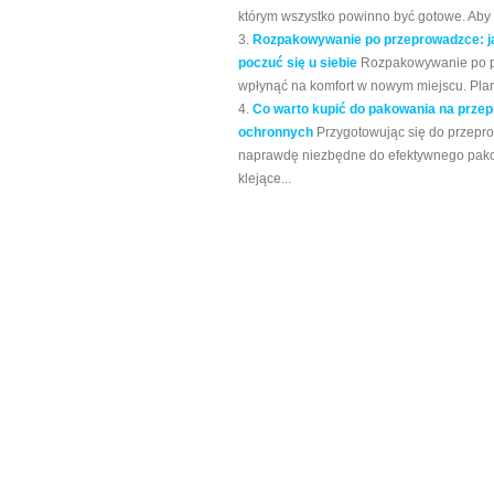
którym wszystko powinno być gotowe. Aby u
Rozpakowywanie po przeprowadzce: jak
poczuć się u siebie
Rozpakowywanie po pr
wpłynąć na komfort w nowym miejscu. Plano
Co warto kupić do pakowania na przep
ochronnych
Przygotowując się do przeprow
naprawdę niezbędne do efektywnego pako
klejące...