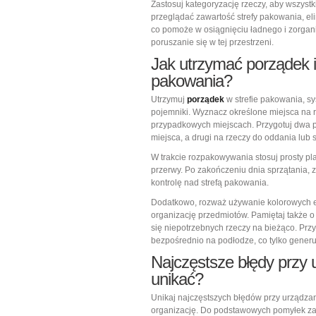
Zastosuj kategoryzację rzeczy, aby wszystk
przeglądać zawartość strefy pakowania, eli
co pomoże w osiągnięciu ładnego i zorgan
poruszanie się w tej przestrzeni.
Jak utrzymać porządek i
pakowania?
Utrzymuj
porządek
w strefie pakowania, s
pojemniki. Wyznacz określone miejsca na 
przypadkowych miejscach. Przygotuj dwa po
miejsca, a drugi na rzeczy do oddania lub 
W trakcie rozpakowywania stosuj prosty pla
przerwy. Po zakończeniu dnia sprzątania, 
kontrolę nad strefą pakowania.
Dodatkowo, rozważ używanie kolorowych et
organizację przedmiotów. Pamiętaj także 
się niepotrzebnych rzeczy na bieżąco. Prz
bezpośrednio na podłodze, co tylko gener
Najczęstsze błędy przy u
unikać?
Unikaj najczęstszych błędów przy urządza
organizację. Do podstawowych pomyłek zal