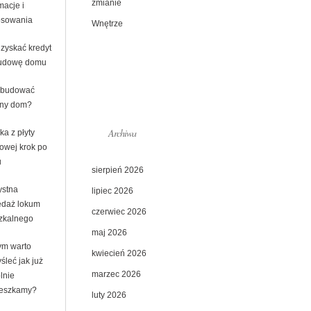
zmianie
macje i
osowania
Wnętrze
uzyskać kredyt
udowę domu
zbudować
lny dom?
Archiwa
ka z płyty
owej krok po
u
sierpień 2026
ystna
lipiec 2026
edaż lokum
czerwiec 2026
zkalnego
maj 2026
ym warto
kwiecień 2026
śleć jak już
marzec 2026
lnie
eszkamy?
luty 2026