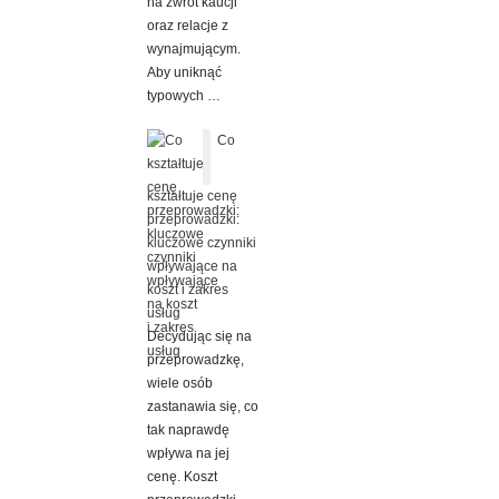
na zwrot kaucji
oraz relacje z
wynajmującym.
Aby uniknąć
typowych …
Co
kształtuje cenę
przeprowadzki:
kluczowe czynniki
wpływające na
koszt i zakres
usług
Decydując się na
przeprowadzkę,
wiele osób
zastanawia się, co
tak naprawdę
wpływa na jej
cenę. Koszt