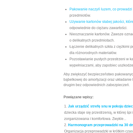
Pakowanie naczyń luzem, co prowadzi
przedmiotów.
Używanie kartonów słabej jakości, któ
odpowiednie do ciężaru zawartości.
Nieoznaczanie kartonów. Zawsze oznac
o delikatnych przedmiotach.
Łączenie delikatnych szkła z ciężkimi
dla różnorodnych materiałów.
Pozostawianie pustych przestrzeni w kar
wypełniaczami, aby zapobiec uszkodz
Aby zwiększyć bezpieczeństwo pakowanych p
bąbelkowej do amortyzacji oraz układanie 
drugim bez odpowiednich zabezpieczeń.
Powiązane wpisy:
Jak urządzić strefę snu w pokoju dzie
dziecka staje się przestrzenią, w której śp
zorganizowana i komfortowa. Zwykle...
Harmonogram przeprowadzki na 30 dni:
Organizacja przeprowadzki w krótkim czas