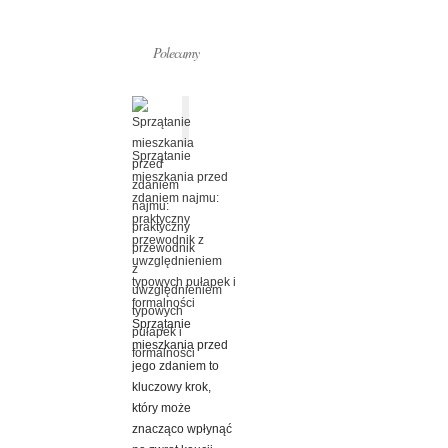
Polecamy
Sprzątanie
mieszkania przed
zdaniem najmu:
praktyczny
przewodnik z
uwzględnieniem
typowych pułapek i
formalności
Sprzątanie
mieszkania przed
jego zdaniem to
kluczowy krok,
który może
znacząco wpłynąć