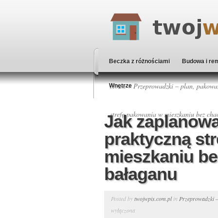
Beczka z różnościami
Budowa i re
Home
»
Przeprowadzki – plan, pakowan
Wnętrze
strefę pakowania w mieszkaniu bez cha
Jak zaplanowa
praktyczną st
mieszkaniu be
bałaganu
Posted by
twojwpis.com.pl
in
Przeprowadzki –
wyłączona