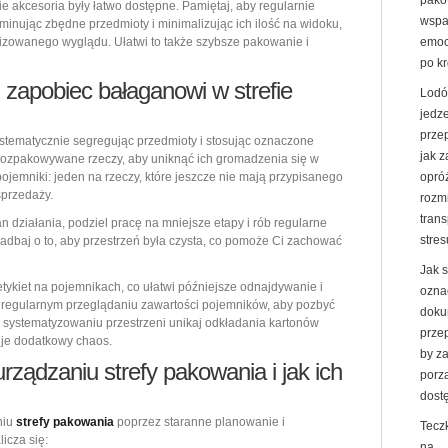
pako
ie akcesoria były łatwo dostępne. Pamiętaj, aby regularnie
wspa
minując zbędne przedmioty i minimalizując ich ilość na widoku,
izowanego wyglądu. Ułatwi to także szybsze pakowanie i
emoc
po k
 zapobiec bałaganowi w strefie
Lodó
jedz
prze
ystematycznie segregując przedmioty i stosując oznaczone
jak 
rozpakowywane rzeczy, aby uniknąć ich gromadzenia się w
jemniki: jeden na rzeczy, które jeszcze nie mają przypisanego
opró
sprzedaży.
rozm
trans
n działania, podziel pracę na mniejsze etapy i rób regularne
stres
zadbaj o to, aby przestrzeń była czysta, co pomoże Ci zachować
Jak 
ykiet na pojemnikach, co ułatwi późniejsze odnajdywanie i
ozna
o regularnym przeglądaniu zawartości pojemników, aby pozbyć
doku
y systematyzowaniu przestrzeni unikaj odkładania kartonów
prze
uje dodatkowy chaos.
by z
rządzaniu strefy pakowania i jak ich
porz
dost
niu
strefy pakowania
poprzez staranne planowanie i
Tecz
icza się:
na