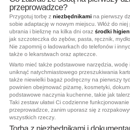
przeprowadzce?
Przygotuj torbę z
niezbędnikami
na pierwszy dz
sobie adaptację w nowym miejscu. Włóż do nie
ubrania i bieliznę na kilka dni oraz
środki higie
jak szczoteczka do zębów, pasta, ręcznik, mydło 
Nie zapomnij o ładowarkach do telefonów i inny
także o lekarstwach oraz apteczce.
Warto mieć także podstawowe narzędzia, wodę i
uniknąć natychmiastowego przeszukiwania kart
także niewielki bagaż podręczny na pierwszy tyd
powinien obejmować piżamę, kosmetyki, dokum
podstawowe naczynia kuchenne, takie jak talerz
Taki zestaw ułatwi Ci codzienne funkcjonowanie
przeprowadzce, zanim uporasz się z rozpakow
wszystkich rzeczy.
Torba z niezbędnikami i dokumenta