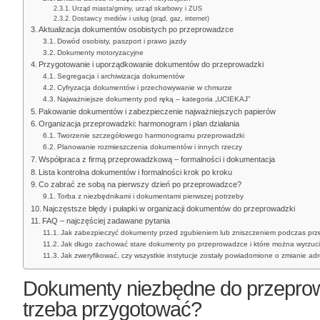
Urząd miasta/gminy, urząd skarbowy i ZUS
Dostawcy mediów i usług (prąd, gaz, internet)
Aktualizacja dokumentów osobistych po przeprowadzce
Dowód osobisty, paszport i prawo jazdy
Dokumenty motoryzacyjne
Przygotowanie i uporządkowanie dokumentów do przeprowadzki
Segregacja i archiwizacja dokumentów
Cyfryzacja dokumentów i przechowywanie w chmurze
Najważniejsze dokumenty pod ręką – kategoria „UCIEKAJ”
Pakowanie dokumentów i zabezpieczenie najważniejszych papierów
Organizacja przeprowadzki: harmonogram i plan działania
Tworzenie szczegółowego harmonogramu przeprowadzki
Planowanie rozmieszczenia dokumentów i innych rzeczy
Współpraca z firmą przeprowadzkową – formalności i dokumentacja
Lista kontrolna dokumentów i formalności krok po kroku
Co zabrać ze sobą na pierwszy dzień po przeprowadzce?
Torba z niezbędnikami i dokumentami pierwszej potrzeby
Najczęstsze błędy i pułapki w organizacji dokumentów do przeprowadzki
FAQ – najczęściej zadawane pytania
Jak zabezpieczyć dokumenty przed zgubieniem lub zniszczeniem podczas prz
Jak długo zachować stare dokumenty po przeprowadzce i które można wyrzuc
Jak zweryfikować, czy wszystkie instytucje zostały powiadomione o zmianie ad
Dokumenty niezbędne do przeprow
trzeba przygotować?