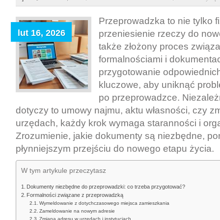
do
przeprowadzki:
Przeprowadzka to nie tylko f
jak
lut 16, 2026
przeniesienie rzeczy do now
uporządkować
także złożony proces związ
formalności
formalnościami i dokumentac
i
przygotowanie odpowiednic
przygotować
kluczowe, aby uniknąć probl
niezbędne
po przeprowadzce. Niezależn
papiery
dotyczy to umowy najmu, aktu własności, czy z
krok
urzędach, każdy krok wymaga staranności i orga
po
Zrozumienie, jakie dokumenty są niezbędne, p
kroku
płynniejszym przejściu do nowego etapu życia.
W tym artykule przeczytasz
Dokumenty niezbędne do przeprowadzki: co trzeba przygotować?
Formalności związane z przeprowadzką
Wymeldowanie z dotychczasowego miejsca zamieszkania
Zameldowanie na nowym adresie
Zmiana adresu w urzędach i instytucjach