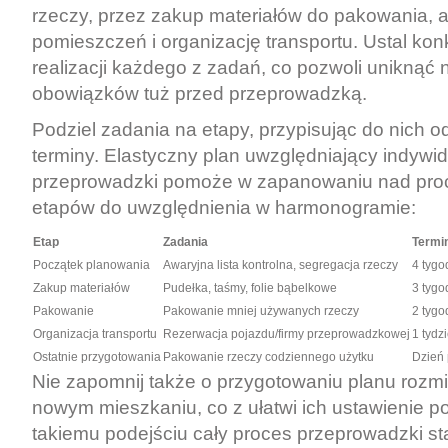
rzeczy, przez zakup materiałów do pakowania, 
pomieszczeń i organizację transportu. Ustal kon
realizacji każdego z zadań, co pozwoli unikną
obowiązków tuż przed przeprowadzką.
Podziel zadania na etapy, przypisując do nich 
terminy. Elastyczny plan uwzględniający indywid
przeprowadzki pomoże w zapanowaniu nad pro
etapów do uwzględnienia w harmonogramie:
Etap
Zadania
Termi
Początek planowania
Awaryjna lista kontrolna, segregacja rzeczy
4 tygo
Zakup materiałów
Pudełka, taśmy, folie bąbelkowe
3 tygo
Pakowanie
Pakowanie mniej używanych rzeczy
2 tygo
Organizacja transportu
Rezerwacja pojazdu/firmy przeprowadzkowej
1 tydz
Ostatnie przygotowania
Pakowanie rzeczy codziennego użytku
Dzień
Nie zapomnij także o przygotowaniu planu rozm
nowym mieszkaniu, co z ułatwi ich ustawienie po
takiemu podejściu cały proces przeprowadzki sta