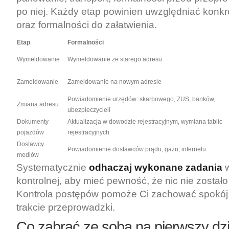
po niej. Każdy etap powinien uwzględniać konk
oraz formalności do załatwienia.
Etap
Formalności
Wymeldowanie
Wymeldowanie ze starego adresu
Zameldowanie
Zameldowanie na nowym adresie
Powiadomienie urzędów: skarbowego, ZUS, banków,
Zmiana adresu
ubezpieczycieli
Dokumenty
Aktualizacja w dowodzie rejestracyjnym, wymiana tablic
pojazdów
rejestracyjnych
Dostawcy
Powiadomienie dostawców prądu, gazu, internetu
mediów
Systematycznie
odhaczaj wykonane zadania
w
kontrolnej, aby mieć pewność, że nic nie zostało
Kontrola postępów pomoże Ci zachować spokój 
trakcie przeprowadzki.
Co zabrać ze sobą na pierwszy dz