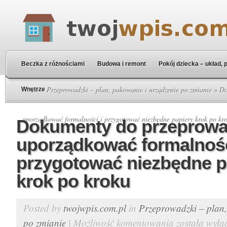
Beczka z różnościami
Budowa i remont
Pokój dziecka – układ, 
Home
»
Przeprowadzki – plan, pakowanie i urządzenie po zmianie
» Do
Wnętrze
uporządkować formalności i przygotować niezbędne papiery krok po kr
Dokumenty do przeprowad
uporządkować formalnośc
przygotować niezbędne p
krok po kroku
Posted by
twojwpis.com.pl
in
Przeprowadzki – plan,
po zmianie
|
Możliwość komentowania
została wyłą
Dokumenty