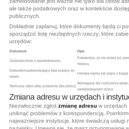
zameldowanie jest ważne nie tylko dla celów ad
ale także podatkowych oraz w kontekście dostę
publicznych.
Dokładnie zaplanuj, które dokumenty będą ci p
sporządzić listę niezbędnych rzeczy, które zabi
urzędów:
Dokument
Opis
Potwierdza, że nie jesteś już z
Zaświadczenie o wymeldowaniu
miejscu.
Dokument potwierdzający tytuł prawny do
Umowa najmu lub wypis z księgi 
lokalu
Wymagany dla rozliczenia wpłat
Skrócony odpis aktu urodzenia (dla dzieci)
zameldowaniem dzieci.
Zmiana adresu w urzędach i instytu
Niezwłocznie zgłoś
zmianę adresu
w urzędach i
uniknąć problemów z korespondencją. Poinform
najważniejsze instytucje, które świadczą usługi
nazwisku. Upewnij się, że masz przygotowane w