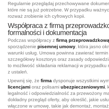
Regularnie przeglądaj przechowywane dokumenty
które nie są już potrzebne. W przypadku ważn
rozważ zrobienie ich cyfrowych kopii.
Współpraca z firmą przeprowadzk
formalności i dokumentacja
Podczas współpracy z
firmą przeprowadzkow
sporządzenie
pisemnej umowy
, która jasno ok
warunki usług. Umowa powinna zawierać termin r
szczegółowy kosztorys oraz zasady odpowiedzia
to możliwość składania reklamacji w przypadku 
z ustaleń.
Upewnij się, że
firma
dysponuje wszystkimi wy
licencjami
oraz polisami
ubezpieczeniowymi
, 
legalność i odpowiedzialność za przewożony ma
dokładny przegląd oferty, aby określić, jakie usł
włączone w umowę, takie jak demontaż, monta