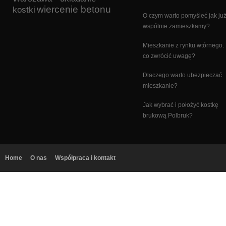
wiercenie betonu
kostki
O czym warto pomyśleć jak ju
wspólnie zamieszkamy?
Mieszkanie z rynku wtórnego.
co zwrócić uwagę?
Dlaczego warto ubezpieczać
mieszkanie?
Jak wybrać i położyć kostkę
brukową Polbruk?
Home
O nas
Współpraca i kontakt