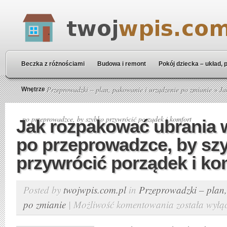
Beczka z różnościami
Budowa i remont
Pokój dziecka – układ, 
Home
»
Przeprowadzki – plan, pakowanie i urządzenie po zmianie
» Ja
Wnętrze
po przeprowadzce, by szybko przywrócić porządek i komfort
Jak rozpakować ubrania w
po przeprowadzce, by sz
przywrócić porządek i ko
Posted by
twojwpis.com.pl
in
Przeprowadzki – plan,
po zmianie
|
Możliwość komentowania
została wyłą
Jak
rozpakować