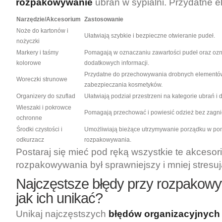
rozpakowywanie
ubrań w sypialni. Przydatne e
Narzędzie/Akcesorium
Zastosowanie
Noże do kartonów i
Ułatwiają szybkie i bezpieczne otwieranie pudeł.
nożyczki
Markery i taśmy
Pomagają w oznaczaniu zawartości pudeł oraz oz
kolorowe
dodatkowych informacji.
Przydatne do przechowywania drobnych elementó
Woreczki strunowe
zabezpieczania kosmetyków.
Organizery do szuflad
Ułatwiają podział przestrzeni na kategorie ubrań i 
Wieszaki i pokrowce
Pomagają przechować i powiesić odzież bez zagni
ochronne
Środki czystości i
Umożliwiają bieżące utrzymywanie porządku w po
odkurzacz
rozpakowywania.
Postaraj się mieć pod ręką wszystkie te akcesor
rozpakowywania był sprawniejszy i mniej stresuj
Najczęstsze błędy przy rozpakowy
jak ich unikać?
Unikaj najczęstszych
błędów organizacyjnych