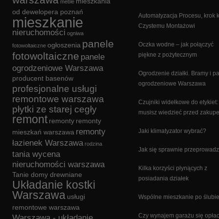
mieszkania
meble
od dewelopera poznań
Automatyzacja Procesu, krok 
mieszkanie
Czystemu Montażowi
nieruchomości
ogniwa
panele
ogłoszenia
Oczka wodne – jak połączyć
fotowoltaiczne
fotowoltaiczne
piękne z pożytecznym
panele
ogrodzeniowe Warszawa
Ogrodzenie działki. Bramy i p
producent basenów
ogrodzeniowe Warszawa
profesjonalne usługi
remontowe warszawa
Czujniki widełkowe do etykiet:
płytki ze starej cegły
musisz wiedzieć przed zakup
remont
remonty
remonty
remonty
Jaki klimatyzator wybrać?
mieszkań warszawa
łazienek Warszawa
rodzina
Jak się sprawnie przeprowadz
tania wycena
nieruchomości warszawa
Kilka korzyści płynących z
Tanie domy drewniane
posiadania działek
Układanie kostki
Warszawa
usługi
Wspólne mieszkanie po ślubi
remontowe warszawa
Czy wynajem garażu się opła
Warszawa - układanie