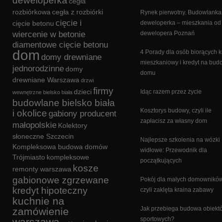
deweloperka
cegła
rozbiórkowa
cegła z rozbiórki
Rynek pierwotny. Budowlanka 
cięcie i
cięcie betonu
deweloperka – mieszkania od
wiercenie w betonie
dewelopera Poznań
diamentowe cięcie betonu
dom
4 Porady dla osób biorących k
domy drewniane
mieszkaniowy i kredyt na bu
jednorodzinne
domy
domu
drewniane Warszawa
drzwi
firmy
dzieci
Idąc razem przez życie
wewnętrzne bielsko biała
budowlane bielsko biała
Kosztorys budowy, czyli ile
i okolice
gabiony producent
zapłacisz za własny dom
małopolskie
Kolektory
słoneczne Szczecin
Najlepsze szkolenia na wózki
Kompleksowa budowa domów
widłowe: Przewodnik dla
Trójmiasto
kompleksowe
początkujących
kosze
remonty warszawa
gabionowe zgrzewane
Pokój dla małych domowników
kredyt hipoteczny
czyli zaklęta kraina zabawy
kuchnie na
Jak przebiega budowa obiekt
zamówienie
sportowych?
warszawa