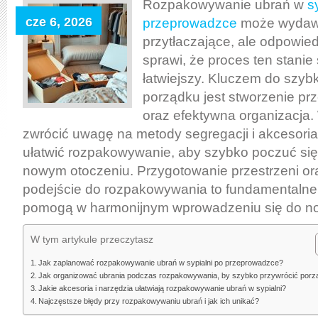
ubrania
Rozpakowywanie ubrań w
s
w
cze 6, 2026
przeprowadzce
może wydaw
sypialni
przytłaczające, ale odpowie
po
sprawi, że proces ten stanie
przeprowadzce,
łatwiejszy. Kluczem do szyb
by
porządku jest stworzenie p
szybko
oraz efektywna organizacja.
przywrócić
zwrócić uwagę na metody segregacji i akcesoria
porządek
ułatwić rozpakowywanie, aby szybko poczuć si
i
nowym otoczeniu. Przygotowanie przestrzeni o
komfort
podejście do rozpakowywania to fundamentalne k
pomogą w harmonijnym wprowadzeniu się do 
W tym artykule przeczytasz
Jak zaplanować rozpakowywanie ubrań w sypialni po przeprowadzce?
Jak organizować ubrania podczas rozpakowywania, by szybko przywrócić por
Jakie akcesoria i narzędzia ułatwiają rozpakowywanie ubrań w sypialni?
Najczęstsze błędy przy rozpakowywaniu ubrań i jak ich unikać?