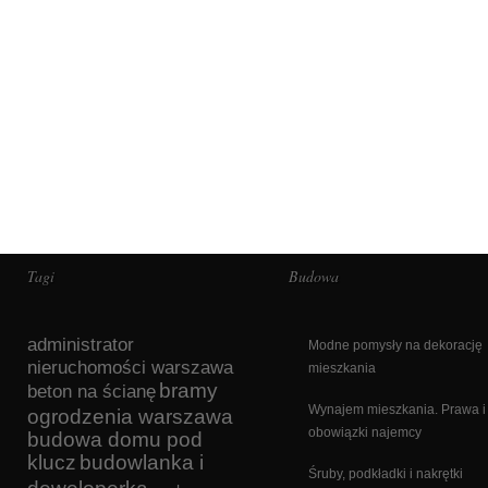
Tagi
Budowa
administrator
Modne pomysły na dekorację
nieruchomości warszawa
mieszkania
bramy
beton na ścianę
Wynajem mieszkania. Prawa i
ogrodzenia warszawa
obowiązki najemcy
budowa domu pod
klucz
budowlanka i
Śruby, podkładki i nakrętki