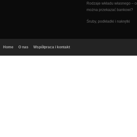
Rodzaje wkładu własnego – c
można przekazać bankowi?
Śruby, podkładki i nakrętki
Home
O nas
Współpraca i kontakt