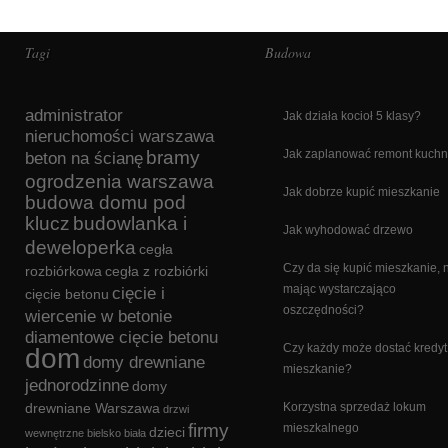
Tagi
Budowa
administrator
Jak działa kocioł 5 klasy?
nieruchomości warszawa
bramy
Jak zaplanować remont kuchn
beton na ścianę
ogrodzenia warszawa
Jak dobrze kupić mieszkanie
budowa domu pod
klucz
budowlanka i
Jak wyhodować drzewo
deweloperka
cegła
Czy da się kupić mieszkanie, 
rozbiórkowa
cegła z rozbiórki
mając wystarczająco
cięcie i
cięcie betonu
oszczędności?
wiercenie w betonie
diamentowe cięcie betonu
Czy każdy może dostać kredyt
dom
domy drewniane
mieszkanie?
jednorodzinne
domy
drewniane Warszawa
Korzystna sprzedaż lokum
drzwi
firmy
mieszkalnego
dzieci
wewnętrzne bielsko biała