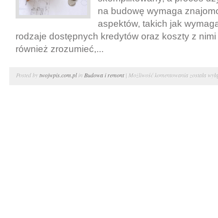
domu
na budowę wymaga znajomoś
aspektów, takich jak wymag
rodzaje dostępnych kredytów oraz koszty z nimi
również zrozumieć,...
Jak
Posted by
twojwpis.com.pl
in
Budowa i remont
|
Możliwość komentowania
została wył
uzyskać
kredyt
na
budowę
domu