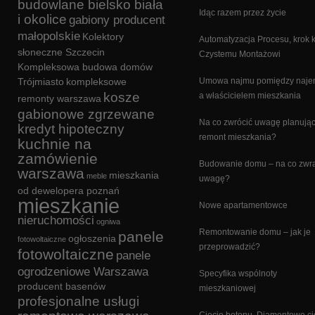
budowlane bielsko biała
Idąc razem przez życie
i okolice
gabiony producent
małopolskie
Kolektory
Automatyzacja Procesu, krok 
słoneczne Szczecin
Czystemu Montażowi
Kompleksowa budowa domów
Trójmiasto
kompleksowe
Umowa najmu pomiędzy naj
kosze
a właścicielem mieszkania
remonty warszawa
gabionowe zgrzewane
Na co zwrócić uwagę planują
kredyt hipoteczny
remont mieszkania?
kuchnie na
zamówienie
Budowanie domu – na co zwr
warszawa
mieszkania
meble
uwagę?
od dewelopera poznań
mieszkanie
Nowe apartamentowce
nieruchomości
ogniwa
Remontowanie domu – jak je
panele
ogłoszenia
fotowoltaiczne
przeprowadzić?
fotowoltaiczne
panele
ogrodzeniowe Warszawa
Specyfika wspólnoty
producent basenów
mieszkaniowej
profesjonalne usługi