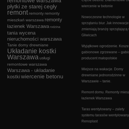
remontowe warszawa
Cięcie betonu. Diamentowe cię
płytki ze starej cegły
wiercenie w betonie
remont
remonty
remonty
Nowoczesne technologie w
remonty
mieszkań warszawa
sprzątaniu biur. Jak innowacje
łazienek Warszawa
rodzina
zmieniają branżę sprzątającą
tania wycena
Gliwicach
nieruchomości warszawa
Tanie domy drewniane
Wyjątkowe ogrodzenie. Kosze
Układanie kostki
gabionowe zgrzewane – gabi
Warszawa
usługi
producent małopolskie
remontowe warszawa
Miejsce na wakacje. Domy
Warszawa - układanie
drewniane jednorodzinne w
wiercenie betonu
kostki
Warszawie – tanie.
Remont domu. Remonty miesz
łazienek Warszawa
Taras wentylowany – zalety
systemu tarasów wentylowan
Renoplast