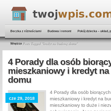
Beczka z różnościami
Budowa i remont
Pokój dziecka – układ, 
Home
» Posts Tagged "kredyt na budowę domu"
Wnętrze
4 Porady dla osób biorąc
mieszkaniowy i kredyt n
domu
4 Porady dla osób biorących
cze 29, 2018
mieszkaniowy i kredyt na b
mieszkaniowy to duże i nie