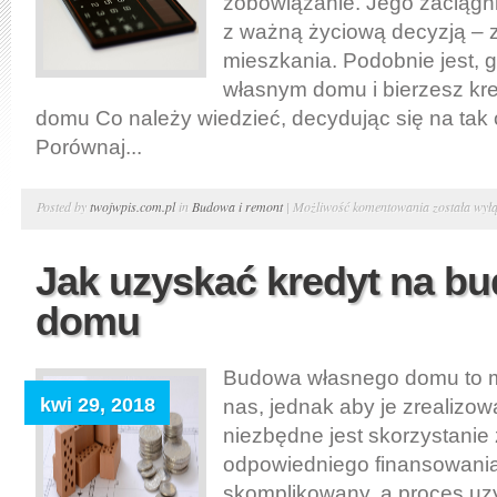
zobowiązanie. Jego zaciągni
z ważną życiową decyzją –
mieszkania. Podobnie jest, 
własnym domu i bierzesz kr
domu Co należy wiedzieć, decydując się na tak
Porównaj...
4
Posted by
twojwpis.com.pl
in
Budowa i remont
|
Możliwość komentowania
została wył
Porady
dla
Jak uzyskać kredyt na b
osób
domu
biorących
kredyt
mieszkanio
Budowa własnego domu to m
i
kwi 29, 2018
nas, jednak aby je zrealizow
kredyt
niezbędne jest skorzystanie
na
odpowiedniego finansowani
budowę
skomplikowany, a proces uz