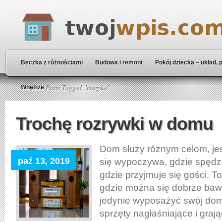
Beczka z różnościami
Budowa i remont
Pokój dziecka – układ, 
Home
» Posts Tagged "muzyka"
Wnętrze
Trochę rozrywki w domu
Dom służy różnym celom, je
paź 13, 2019
się wypoczywa, gdzie spędza
gdzie przyjmuje się gości. T
gdzie można się dobrze baw
jedynie wyposażyć swój do
sprzęty nagłaśniające i grają