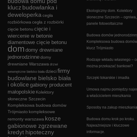
budowa domu pod
klucz
budowlanka i
Ekologiczny dom. Kolektory
deweloperka
cegła
słoneczne Szczecin – ogniwa,
rozbiórkowa
cegła z rozbiórki
panele fotowoltaiczne
cięcie i
cięcie betonu
wiercenie w betonie
Budowa domów jednorodzinn
diamentowe cięcie betonu
Kompleksowa budowa domów
dom
klucz Trójmiasto
domy drewniane
jednorodzinne
domy
Rodzaje wkładu własnego – c
drewniane Warszawa
drzwi
można przekazać bankowi?
firmy
dzieci
wewnętrzne bielsko biała
budowlane bielsko biała
Szczęki tokarskie i imadła
i okolice
gabiony producent
Umowa najmu pomiędzy naj
małopolskie
Kolektory
a właścicielem mieszkania
słoneczne Szczecin
Kompleksowa budowa domów
Sposoby na zakup mieszkani
Trójmiasto
kompleksowe
kosze
remonty warszawa
Budowa domu krok po kroku.
gabionowe zgrzewane
Najważniejsze i kluczowe
kredyt hipoteczny
informacje.