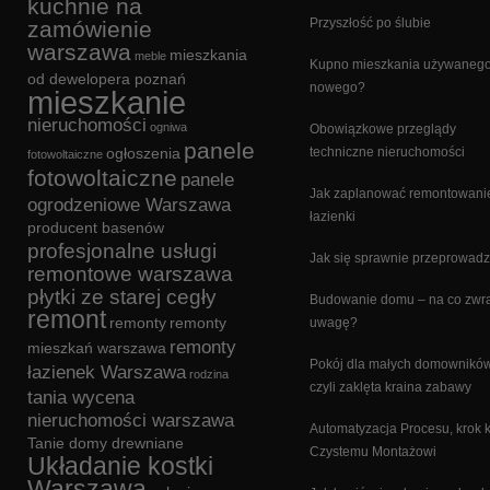
kuchnie na
Przyszłość po ślubie
zamówienie
warszawa
mieszkania
meble
Kupno mieszkania używanego
od dewelopera poznań
nowego?
mieszkanie
nieruchomości
ogniwa
Obowiązkowe przeglądy
panele
ogłoszenia
techniczne nieruchomości
fotowoltaiczne
fotowoltaiczne
panele
Jak zaplanować remontowani
ogrodzeniowe Warszawa
łazienki
producent basenów
profesjonalne usługi
Jak się sprawnie przeprowadz
remontowe warszawa
płytki ze starej cegły
Budowanie domu – na co zwr
remont
remonty
remonty
uwagę?
remonty
mieszkań warszawa
Pokój dla małych domowników
łazienek Warszawa
rodzina
czyli zaklęta kraina zabawy
tania wycena
nieruchomości warszawa
Automatyzacja Procesu, krok 
Tanie domy drewniane
Czystemu Montażowi
Układanie kostki
Warszawa