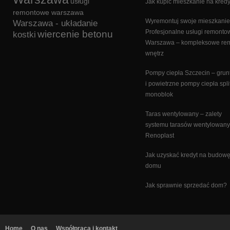
usługi
Jak kupić mieszkanie na kredy
remontowe warszawa
Wyremontuj swoje mieszkanie
Warszawa - układanie
Profesjonalne usługi remonto
wiercenie betonu
kostki
Warszawa – kompleksowe re
wnętrz
Pompy ciepła Szczecin – gru
i powietrzne pompy ciepła split
monoblok
Taras wentylowany – zalety
systemu tarasów wentylowan
Renoplast
Jak uzyskać kredyt na budow
domu
Jak sprawnie sprzedać dom?
Home
O nas
Współpraca i kontakt