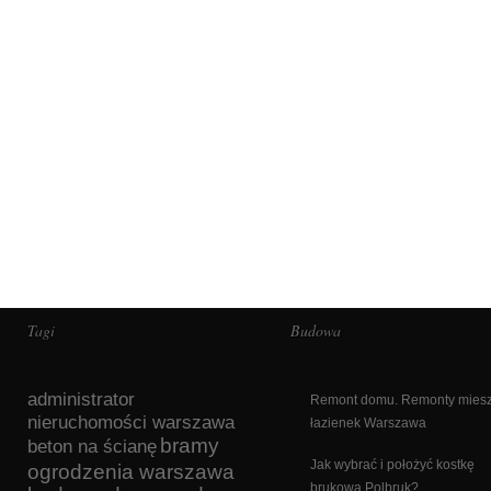
Tagi
Budowa
administrator
Remont domu. Remonty miesz
nieruchomości warszawa
łazienek Warszawa
bramy
beton na ścianę
Jak wybrać i położyć kostkę
ogrodzenia warszawa
brukową Polbruk?