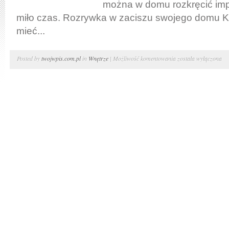
można w domu rozkręcić imp
miło czas. Rozrywka w zaciszu swojego domu K
mieć...
Trochę
Posted by
twojwpis.com.pl
in
Wnętrze
|
Możliwość komentowania
została wyłączona
rozrywki
w
domu