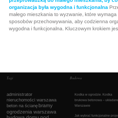
przeprowadzką do małego mieszkania, by c
organizacja była wygodna i funkcjonalna
Prz
małego mieszkania to wyzwanie, które wymaga
sposobów przechowywania, aby codzienna orga
wygodna i funkcjonalna. Kluczowym krokiem jest
Tagi
Budowa
administrator
Kostka w ogrodzie. Kostka
nieruchomości warszawa
brukowa betonowa – układan
bramy
beton na ścianę
Warszawie
ogrodzenia warszawa
Jak wybrać funkcjonalne proje
budowa domu pod