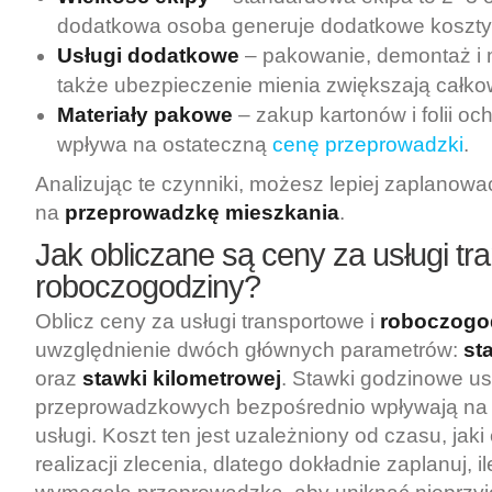
dodatkowa osoba generuje dodatkowe koszty
Usługi dodatkowe
– pakowanie, demontaż i 
także ubezpieczenie mienia zwiększają całkow
Materiały pakowe
– zakup kartonów i folii o
wpływa na ostateczną
cenę przeprowadzki
.
Analizując te czynniki, możesz lepiej zaplanow
na
przeprowadzkę mieszkania
.
Jak obliczane są ceny za usługi tr
roboczogodziny?
Oblicz ceny za usługi transportowe i
roboczogo
uwzględnienie dwóch głównych parametrów:
st
oraz
stawki kilometrowej
. Stawki godzinowe us
przeprowadzkowych bezpośrednio wpływają na 
usługi. Koszt ten jest uzależniony od czasu, jak
realizacji zlecenia, dlatego dokładnie zaplanuj, 