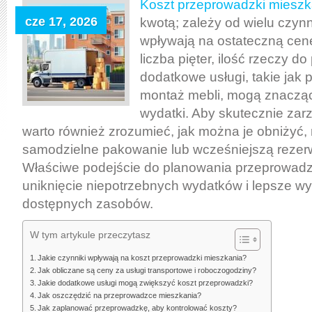
przeprowadzka
Koszt przeprowadzki mieszk
mieszkania:
cze 17, 2026
kwotą; zależy od wielu czynn
czynniki
wpływają na ostateczną cenę
wpływające
liczba pięter, ilość rzeczy d
na
dodatkowe usługi, takie jak
cenę
montaż mebli, mogą znaczą
i
wydatki. Aby skutecznie zar
sposoby
warto również zrozumieć, jak można je obniżyć,
oszczędzania
samodzielne pakowanie lub wcześniejszą rezerw
Właściwe podejście do planowania przeprowadz
uniknięcie niepotrzebnych wydatków i lepsze wy
dostępnych zasobów.
W tym artykule przeczytasz
Jakie czynniki wpływają na koszt przeprowadzki mieszkania?
Jak obliczane są ceny za usługi transportowe i roboczogodziny?
Jakie dodatkowe usługi mogą zwiększyć koszt przeprowadzki?
Jak oszczędzić na przeprowadzce mieszkania?
Jak zaplanować przeprowadzkę, aby kontrolować koszty?