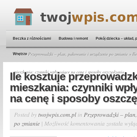
Beczka z różnościami
Budowa i remont
Pokój dziecka – układ, 
Home
»
Przeprowadzki – plan, pakowanie i urządzenie po zmianie
» Ile
Wnętrze
mieszkania: czynniki wpływające na cenę i sposoby oszczędzania
Ile kosztuje przeprowadz
mieszkania: czynniki wpł
na cenę i sposoby oszcz
Posted by
twojwpis.com.pl
in
Przeprowadzki – plan,
po zmianie
|
Możliwość komentowania
została wyłą
Ile
kosztuje