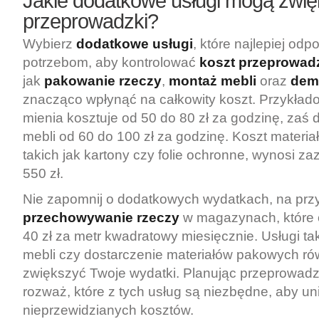
Jakie dodatkowe usługi mogą zwię
przeprowadzki?
Wybierz
dodatkowe usługi
, które najlepiej od
potrzebom, aby kontrolować
koszt przeprowad
jak
pakowanie rzeczy
,
montaż mebli
oraz
dem
znacząco wpłynąć na całkowity koszt. Przykła
mienia kosztuje od 50 do 80 zł za godzinę, zaś
mebli od 60 do 100 zł za godzinę. Koszt materi
takich jak kartony czy folie ochronne, wynosi z
550 zł.
Nie zapomnij o dodatkowych wydatkach, na prz
przechowywanie rzeczy
w magazynach, które 
40 zł za metr kwadratowy miesięcznie. Usługi taki
mebli czy dostarczenie materiałów pakowych r
zwiększyć Twoje wydatki. Planując przeprowadz
rozważ, które z tych usług są niezbędne, aby un
nieprzewidzianych kosztów.