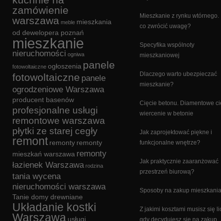
zamówienie
Mieszkanie z rynku wtórnego.
warszawa
mieszkania
meble
co zwrócić uwagę?
od dewelopera poznań
mieszkanie
Specyfika wspólnoty
nieruchomości
ogniwa
mieszkaniowej
panele
ogłoszenia
fotowoltaiczne
Dlaczego warto ubezpieczać
fotowoltaiczne
panele
mieszkanie?
ogrodzeniowe Warszawa
producent basenów
Cięcie betonu. Diamentowe cię
profesjonalne usługi
wiercenie w betonie
remontowe warszawa
płytki ze starej cegły
Jak zaprojektować piękne i
remont
remonty
remonty
funkcjonalne wnętrze?
remonty
mieszkań warszawa
Jak praktycznie zaaranżować
łazienek Warszawa
rodzina
przestrzeń biurową?
tania wycena
nieruchomości warszawa
Sposoby na zakup mieszkani
Tanie domy drewniane
Układanie kostki
Z jakimi kosztami musisz się li
Warszawa
usługi
gdy decydujesz się na zakup