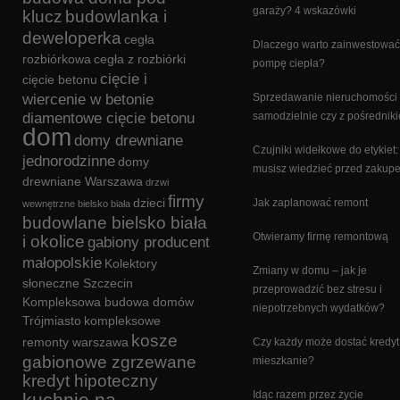
garaży? 4 wskazówki
klucz
budowlanka i
deweloperka
cegła
Dlaczego warto zainwestować
rozbiórkowa
cegła z rozbiórki
pompę ciepła?
cięcie i
cięcie betonu
wiercenie w betonie
Sprzedawanie nieruchomości
diamentowe cięcie betonu
samodzielnie czy z pośrednik
dom
domy drewniane
Czujniki widełkowe do etykiet:
jednorodzinne
domy
musisz wiedzieć przed zakup
drewniane Warszawa
drzwi
firmy
dzieci
Jak zaplanować remont
wewnętrzne bielsko biała
budowlane bielsko biała
Otwieramy firmę remontową
i okolice
gabiony producent
małopolskie
Kolektory
Zmiany w domu – jak je
słoneczne Szczecin
przeprowadzić bez stresu i
Kompleksowa budowa domów
niepotrzebnych wydatków?
Trójmiasto
kompleksowe
kosze
remonty warszawa
Czy każdy może dostać kredyt
gabionowe zgrzewane
mieszkanie?
kredyt hipoteczny
Idąc razem przez życie
kuchnie na