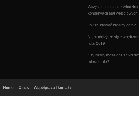
Wszystko, co musisz wiedzieć
konserwacji mat wejściowych.
Jak zbudować idealny dom?
Najmodniejsze style wnętrzars
roku 2019
Czy każdy może dostać kredyt
mieszkanie?
Home
O nas
Współpraca i kontakt