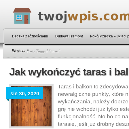
Beczka z różnościami
Budowa i remont
Pokój dziecka – układ, 
Home
» Posts Tagged "taras"
Wnętrze
Jak wykończyć taras i ba
Taras i balkon to zdecydow
sie 30, 2020
newralgiczne punkty, które 
wykańczania, należy dobrze
grę nie wchodzi już tylko est
funkcjonalność. No bo co n
tarasie, jeśli już drobny de