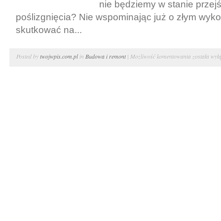
nie będziemy w stanie przej
poślizgnięcia? Nie wspominając już o złym wyk
skutkować na...
Jak
Posted by
twojwpis.com.pl
in
Budowa i remont
|
Możliwość komentowania
została wył
wykończyć
taras
i
balkon