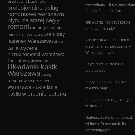
producent basenów
wewnętrzne – firmy budowlan
profesjonalne usługi
Bielsko Biała i okolice
remontowe warszawa
płytki ze starej cegły
Jak wybrać i położyć kostkę
remont
remonty
remonty
brukową Polbruk?
remonty
mieszkań warszawa
Miejsce na wakacje. Domy
łazienek Warszawa
rodzina
drewniane jednorodzinne w
tania wycena
Warszawie – tanie.
nieruchomości warszawa
Tanie domy drewniane
Czym zajmuje się biuro
Układanie kostki
projektowe?
Warszawa
usługi
remontowe warszawa
Korzystna sprzedaż lokum
Warszawa - układanie
mieszkalnego
wiercenie betonu
kostki
Kto zajmuje się organizacją r
w miastach?
Najlepsze szkolenia na wózki
widłowe: Przewodnik dla
początkujących