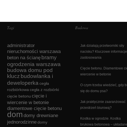
Tagi
Budowa
administrator
Jak działają przetworniki siły
nieruchomości warszawa
nacisku? Kluczowe informacje
bramy
beton na ścianę
zastosowania
ogrodzenia warszawa
Cięcie betonu. Diamentowe cię
budowa domu pod
wiercenie w betonie
klucz
budowlanka i
deweloperka
cegła
O czym trzeba wiedzieć, gdy b
rozbiórkowa
cegła z rozbiórki
się do domu psa?
cięcie i
cięcie betonu
wiercenie w betonie
Jak praktycznie zaaranżować
diamentowe cięcie betonu
przestrzeń biurową?
dom
domy drewniane
Kostka w ogrodzie. Kostka
jednorodzinne
domy
brukowa betonowa – układan