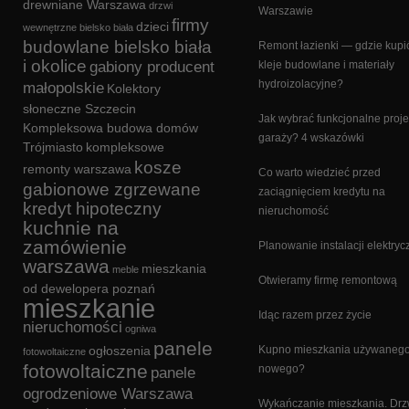
drewniane Warszawa
drzwi
Warszawie
firmy
dzieci
wewnętrzne bielsko biała
budowlane bielsko biała
Remont łazienki — gdzie kupi
i okolice
gabiony producent
kleje budowlane i materiały
hydroizolacyjne?
małopolskie
Kolektory
słoneczne Szczecin
Jak wybrać funkcjonalne proje
Kompleksowa budowa domów
garaży? 4 wskazówki
Trójmiasto
kompleksowe
kosze
remonty warszawa
Co warto wiedzieć przed
gabionowe zgrzewane
zaciągnięciem kredytu na
kredyt hipoteczny
nieruchomość
kuchnie na
zamówienie
Planowanie instalacji elektryc
warszawa
mieszkania
meble
Otwieramy firmę remontową
od dewelopera poznań
mieszkanie
Idąc razem przez życie
nieruchomości
ogniwa
panele
ogłoszenia
Kupno mieszkania używanego
fotowoltaiczne
fotowoltaiczne
nowego?
panele
ogrodzeniowe Warszawa
Wykańczanie mieszkania. Drz