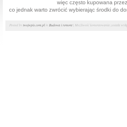
więc często kupowana prze
co jednak warto zwrócić wybierając środki do do
Zakup
Posted by
twojwpis.com.pl
in
Budowa i remont
|
Możliwość komentowania
została wył
chemii
do
domu