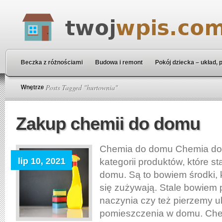
Beczka z różnościami
Budowa i remont
Pokój dziecka – układ, 
Home
» Posts Tagged "hurtownia"
Wnętrze
Zakup chemii do domu
Chemia do domu Chemia do
lip 10, 2021
kategorii produktów, które s
domu. Są to bowiem środki,
się zużywają. Stale bowiem
naczynia czy też pierzemy u
pomieszczenia w domu. Che