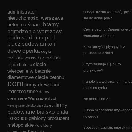
administrator
O czym trzeba wiedzieć, gdy b
nieruchomości warszawa
się do domu psa?
bramy
beton na ścianę
Cięcie betonu. Diamentowe cię
ogrodzenia warszawa
wiercenie w betonie
budowa domu pod
klucz
budowlanka i
Kilka korzyści płynących z
deweloperka
cegła
posiadania działek
rozbiórkowa
cegła z rozbiórki
cięcie i
cięcie betonu
Czym zajmuje się biuro
wiercenie w betonie
projektowe?
diamentowe cięcie betonu
dom
Panele fotowoltaiczne – najle
domy drewniane
marki na rynku
jednorodzinne
domy
drewniane Warszawa
drzwi
Na dobre i na złe
firmy
dzieci
wewnętrzne bielsko biała
Kupno mieszkania używanego
budowlane bielsko biała
nowego?
i okolice
gabiony producent
małopolskie
Kolektory
Sposoby na zakup mieszkani
słoneczne Szczecin