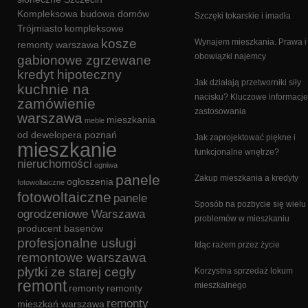
Kompleksowa budowa domów
Szczęki tokarskie i imadła
Trójmiasto
kompleksowe
kosze
Wynajem mieszkania. Prawa i
remonty warszawa
obowiązki najemcy
gabionowe zgrzewane
kredyt hipoteczny
Jak działają przetworniki siły
kuchnie na
nacisku? Kluczowe informacje
zamówienie
zastosowania
warszawa
mieszkania
meble
od dewelopera poznań
Jak zaprojektować piękne i
mieszkanie
funkcjonalne wnętrze?
nieruchomości
ogniwa
panele
Zakup mieszkania a kredyty
ogłoszenia
fotowoltaiczne
fotowoltaiczne
panele
Sposób na pozbycie się wielu
ogrodzeniowe Warszawa
problemów w mieszkaniu
producent basenów
profesjonalne usługi
Idąc razem przez życie
remontowe warszawa
płytki ze starej cegły
Korzystna sprzedaż lokum
remont
mieszkalnego
remonty
remonty
remonty
mieszkań warszawa