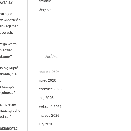
zmianie
owania?
Wnętrze
stko, co
sz wiedzieć o
erwacji mat
ciowych.
zego warto
pieczać
Archiwa
zkanie?
a się kupić
sierpień 2026
zkanie, nie
lipiec 2026
c
arczająco
czerwiec 2026
zędności?
maj 2026
ajmuje się
kwiecień 2026
nizacją ruchu
marzec 2026
astach?
luty 2026
zaplanować