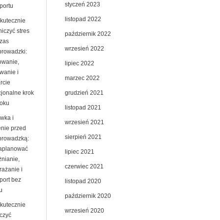
styczeń 2023
portu
listopad 2022
skutecznie
iczyć stres
październik 2022
zas
wrzesień 2022
prowadzki:
owanie,
lipiec 2022
wanie i
marzec 2022
rcie
grudzień 2021
jonalne krok
roku
listopad 2021
wka i
wrzesień 2021
enie przed
sierpień 2021
prowadzką:
zaplanować
lipiec 2021
żnianie,
czerwiec 2021
rażanie i
port bez
listopad 2020
u
październik 2020
skutecznie
wrzesień 2020
czyć