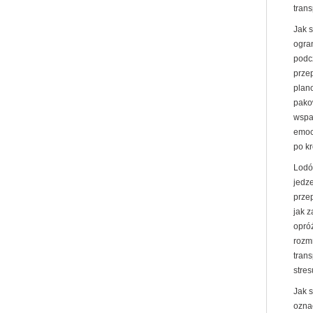
trans
Jak 
ogran
podc
prze
plan
pako
wspa
emoc
po k
Lodó
jedz
prze
jak 
opró
rozm
trans
stres
Jak 
ozna