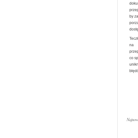
doku
prze
by z
porz
dost
Tecz
na
prze
co s
unik
błędó
Najnows