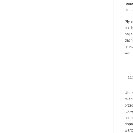
remo
mies
Płyn
na d
najl
dach
rynk
warto
Ost
Ubez
mien
prze
jak 
ochr
dopa
warto