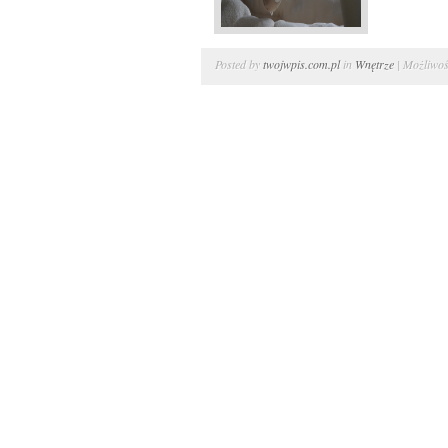
Posted by
twojwpis.com.pl
in
Wnętrze
|
Możliwo