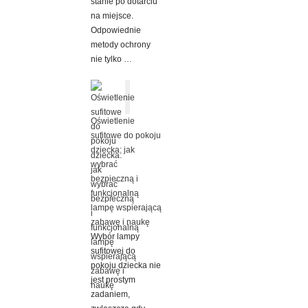
stanie po dotarciu
na miejsce.
Odpowiednie
metody ochrony
nie tylko …
Oświetlenie
sufitowe do pokoju
dziecka: jak
wybrać
bezpieczną i
funkcjonalną
lampę wspierającą
zabawę i naukę
Wybór lampy
sufitowej do
pokoju dziecka nie
jest prostym
zadaniem,