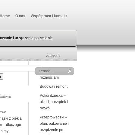
Home
O nas
Współpraca i kontakt
owanie i urządzenie po zmianie
Kategorie
Beczka z
różnościami
Budowa i remont
Budowa
Pokój dziecka –
układ, porządek i
rozwój
owe
Przeprowadzki –
ązki z piekła
plan, pakowanie i
m – dlaczego
urządzenie po
ubimy