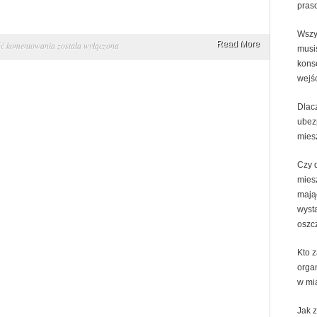
pras
Wszy
Umeblowanie
Read More
ść komentowania
została wyłączona
musi
do
kons
pokoju
wejś
dziecięcego
Dlac
ubez
mies
Czy d
mies
mają
wyst
oszc
Kto z
orga
w mi
Jak 