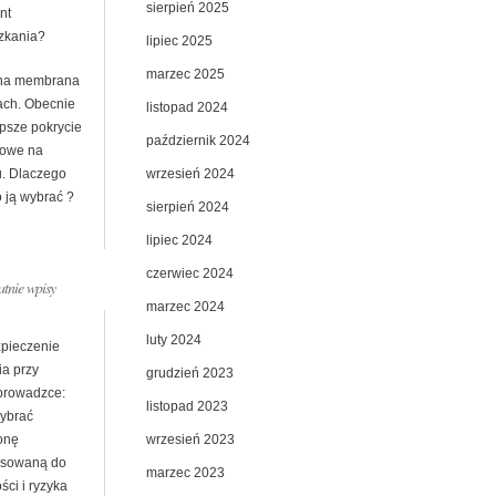
sierpień 2025
nt
zkania?
lipiec 2025
marzec 2025
na membrana
ach. Obecnie
listopad 2024
epsze pokrycie
październik 2024
owe na
wrzesień 2024
u. Dlaczego
 ją wybrać ?
sierpień 2024
lipiec 2024
czerwiec 2024
atnie wpisy
marzec 2024
luty 2024
pieczenie
ia przy
grudzień 2023
prowadzce:
listopad 2023
wybrać
wrzesień 2023
onę
sowaną do
marzec 2023
ści i ryzyka