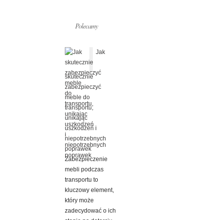
Polecamy
Jak
skutecznie
zabezpieczyć
meble do
transportu,
unikając
uszkodzeń i
niepotrzebnych
poprawek
Zabezpieczenie
mebli podczas
transportu to
kluczowy element,
który może
zadecydować o ich