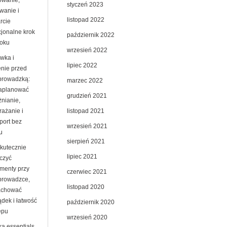
owanie,
styczeń 2023
wanie i
listopad 2022
rcie
jonalne krok
październik 2022
roku
wrzesień 2022
wka i
lipiec 2022
enie przed
prowadzką:
marzec 2022
zaplanować
grudzień 2021
żnianie,
listopad 2021
rażanie i
port bez
wrzesień 2021
u
sierpień 2021
skutecznie
lipiec 2021
czyć
menty przy
czerwiec 2021
prowadzce,
listopad 2020
achować
ądek i łatwość
październik 2020
ępu
wrzesień 2020
ka essentials