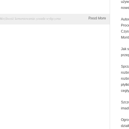
używ
now
Remont
Read More
Możliwość komentowania
została wyłączona
Auto
domu.
Proc
Czys
Remonty
Mont
mieszkań,
łazienek
Jak 
Warszawa
prze
Sprz
rozb
rozb
płytk
cegł
Szczę
imad
Ogro
dział