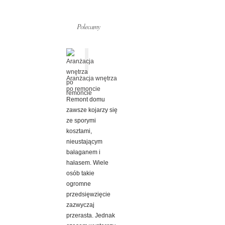
Polecamy
Aranżacja wnętrza
po remoncie
Remont domu
zawsze kojarzy się
ze sporymi
kosztami,
nieustającym
bałaganem i
hałasem. Wiele
osób takie
ogromne
przedsięwzięcie
zazwyczaj
przerasta. Jednak