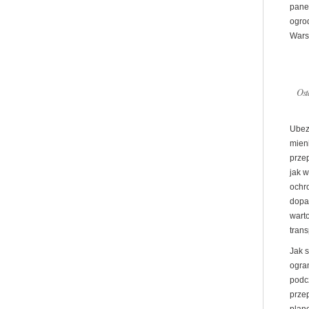
pane
ogro
War
Ost
Ubez
mien
prze
jak 
ochr
dopa
warto
trans
Jak 
ogran
podc
prze