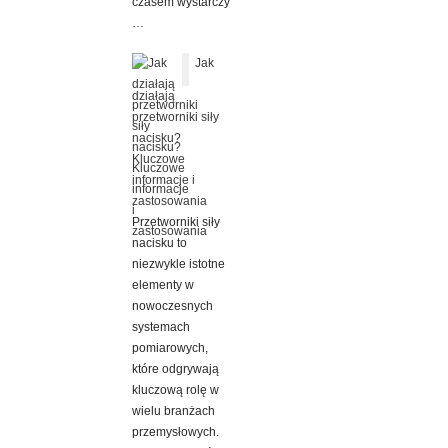
czasem wystarczy
…
Jak
działają
przetworniki siły
nacisku?
Kluczowe
informacje i
zastosowania
Przetworniki siły
nacisku to
niezwykle istotne
elementy w
nowoczesnych
systemach
pomiarowych,
które odgrywają
kluczową rolę w
wielu branżach
przemysłowych.