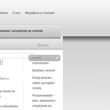
Home
O nas
Współpraca i kontakt
owanie i urządzenie po zmianie
Kategorie
Beczka z
różnościami
Budowa i remont
Budowa
Pokój dziecka –
układ, porządek i
rozwój
p chemii do
Przeprowadzki –
u
plan, pakowanie i
urządzenie po
o mieszkania