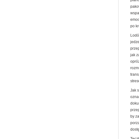
plan
pako
wspa
emoc
po k
Lodó
jedz
prze
jak 
opró
rozm
trans
stres
Jak 
ozna
doku
prze
by z
porz
dost
Tecz