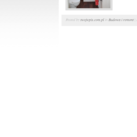
Posted by
twojwpis.com.pl
in
Budowa i remont
|