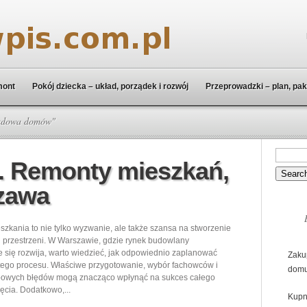
mont
Pokój dziecka – układ, porządek i rozwój
Przeprowadzki – plan, pak
budowa domów"
 Remonty mieszkań,
zawa
zkania to nie tylko wyzwanie, ale także szansa na stworzenie
przestrzeni. W Warszawie, gdzie rynek budowlany
 się rozwija, warto wiedzieć, jak odpowiednio zaplanować
Zaku
tego procesu. Właściwe przygotowanie, wybór fachowców i
dom
ypowych błędów mogą znacząco wpłynąć na sukces całego
ęcia. Dodatkowo,...
Kupn