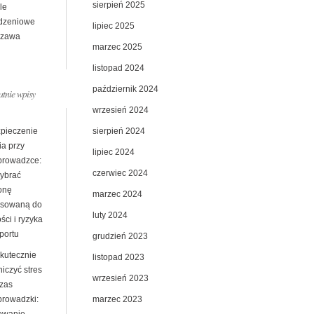
sierpień 2025
le
dzeniowe
lipiec 2025
szawa
marzec 2025
listopad 2024
październik 2024
atnie wpisy
wrzesień 2024
sierpień 2024
pieczenie
ia przy
lipiec 2024
prowadzce:
czerwiec 2024
wybrać
onę
marzec 2024
sowaną do
luty 2024
ści i ryzyka
portu
grudzień 2023
skutecznie
listopad 2023
iczyć stres
wrzesień 2023
zas
marzec 2023
prowadzki: