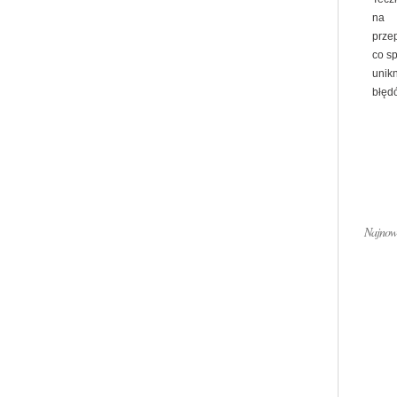
na
prze
co s
unik
błędó
Najnows