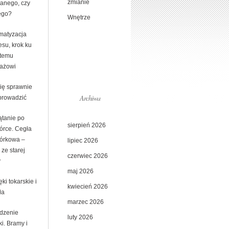
zmianie
anego, czy
ego?
Wnętrze
matyzacja
esu, krok ku
temu
ażowi
się sprawnie
Archiwa
prowadzić
ątanie po
sierpień 2026
iórce. Cegła
iórkowa –
lipiec 2026
i ze starej
czerwiec 2026
y
maj 2026
ki tokarskie i
kwiecień 2026
ła
marzec 2026
dzenie
luty 2026
ki. Bramy i