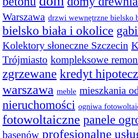
dom
betonu
domy drewnia
Warszawa
drzwi wewnętrzne bielsko b
bielsko biała i okolice
gabi
Kolektory słoneczne Szczecin
K
Trójmiasto
kompleksowe remon
zgrzewane
kredyt hipotec
warszawa
mieszkania o
meble
nieruchomości
ogniwa fotowolta
fotowoltaiczne
panele og
profesjonalne usł
basenów