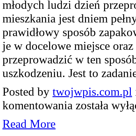
młodych ludzi dzień przep
mieszkania jest dniem pełn
prawidłowy sposób zapakow
je w docelowe miejsce ora
przeprowadzić w ten sposób,
uszkodzeniu. Jest to zadanie
Posted by
twojwpis.com.pl
Jak
komentowania
została wył
się
sprawnie
przeprowadzić
Read More