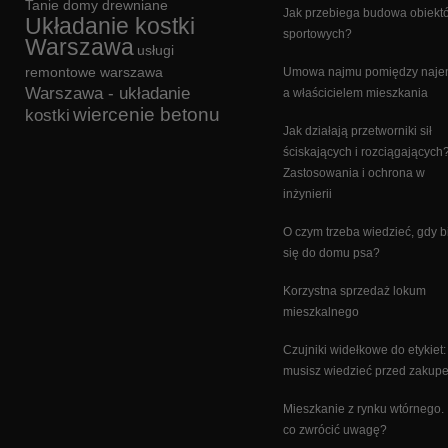
Tanie domy drewniane
Jak przebiega budowa obiekt
Układanie kostki
sportowych?
Warszawa
usługi
remontowe warszawa
Umowa najmu pomiędzy naj
Warszawa - układanie
a właścicielem mieszkania
wiercenie betonu
kostki
Jak działają przetworniki sił
ściskających i rozciągających
Zastosowania i ochrona w
inżynierii
O czym trzeba wiedzieć, gdy b
się do domu psa?
Korzystna sprzedaż lokum
mieszkalnego
Czujniki widełkowe do etykiet:
musisz wiedzieć przed zakup
Mieszkanie z rynku wtórnego.
co zwrócić uwagę?