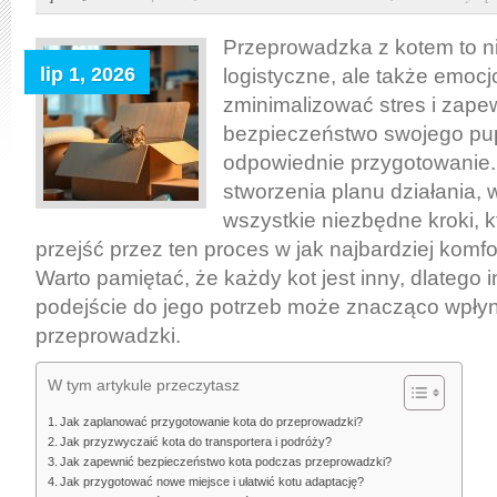
przygotować
kota
Przeprowadzka z kotem to n
do
lip 1, 2026
logistyczne, ale także emocj
przeprowadzki:
zminimalizować stres i zape
krok
bezpieczeństwo swojego pupi
po
odpowiednie przygotowanie.
kroku
stworzenia planu działania, 
od
wszystkie niezbędne kroki, 
planowania
przejść przez ten proces w jak najbardziej komf
po
Warto pamiętać, że każdy kot jest inny, dlatego 
adaptację
podejście do jego potrzeb może znacząco wpły
w
przeprowadzki.
nowym
domu
W tym artykule przeczytasz
Jak zaplanować przygotowanie kota do przeprowadzki?
Jak przyzwyczaić kota do transportera i podróży?
Jak zapewnić bezpieczeństwo kota podczas przeprowadzki?
Jak przygotować nowe miejsce i ułatwić kotu adaptację?