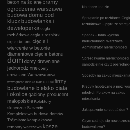
bramy
beton na ścianę
Na dobre i na złe
ogrodzenia warszawa
budowa domu pod
Sprzątanie po rozbiórce. Cegł
klucz
budowlanka i
rozbiórkowa – płytki ze starej 
deweloperka
cegła
rozbiórkowa
cegła z rozbiórki
Spadek – tania wycena
cięcie i
cięcie betonu
nieruchomości Warszawa.
wiercenie w betonie
Administrator nieruchomości
diamentowe cięcie betonu
dom
Sprzedawanie nieruchomości
domy drewniane
samodzielnie czy z pośrednik
jednorodzinne
domy
drewniane Warszawa
drzwi
Sposoby na zakup mieszkani
firmy
dzieci
wewnętrzne bielsko biała
Kredyty hipoteczne a możliwo
budowlane bielsko biała
młodych Polaków na zakup
i okolice
gabiony producent
mieszkania
małopolskie
Kolektory
słoneczne Szczecin
Jak sprawnie sprzedać dom?
Kompleksowa budowa domów
Trójmiasto
kompleksowe
Czym cechuje się nowoczesn
kosze
remonty warszawa
budownictwo?