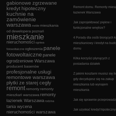
gabionowe zgrzewane
Remont domu. Remonty miesz
kredyt hipoteczny
łazienek Warszawa
kuchnie na
zamówienie
Jak zaprojektować piękne i
warszawa
mieszkania
meble
funkcjonalne wnętrze?
od dewelopera poznań
mieszkanie
4 Porady dla osób biorących k
nieruchomości
ogniwa
mieszkaniowy i kredyt na bu
panele
ogłoszenia
domu
fotowoltaiczne
fotowoltaiczne
panele
Kilka korzyści płynących z
ogrodzeniowe Warszawa
posiadania działek
producent basenów
profesjonalne usługi
Z jakimi kosztami musisz się li
remontowe warszawa
gdy decydujesz się na zakup
płytki ze starej cegły
mieszkania lub wynajem
remont
remonty
remonty
mieszkania
remonty
mieszkań warszawa
Jak się sprawnie przeprowadz
łazienek Warszawa
rodzina
tania wycena
Jak uzyskać kredyt hipoteczn
nieruchomości warszawa