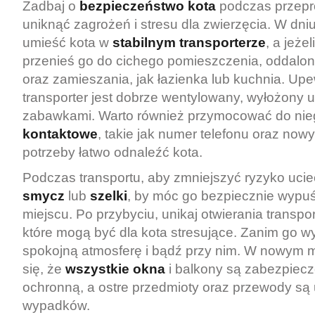
Zadbaj o
bezpieczeństwo kota
podczas przepr
uniknąć zagrożeń i stresu dla zwierzęcia. W dn
umieść kota w
stabilnym transporterze
, a jeże
przenieś go do cichego pomieszczenia, oddalo
oraz zamieszania, jak łazienka lub kuchnia. Upew
transporter jest dobrze wentylowany, wyłożony 
zabawkami. Warto również przymocować do ni
kontaktowe
, takie jak numer telefonu oraz nowy
potrzeby łatwo odnaleźć kota.
Podczas transportu, aby zmniejszyć ryzyko uciec
smycz
lub
szelki
, by móc go bezpiecznie wypu
miejscu. Po przybyciu, unikaj otwierania transpo
które mogą być dla kota stresujące. Zanim go w
spokojną atmosferę i bądź przy nim. W nowym 
się, że
wszystkie okna
i balkony są zabezpiecz
ochronną, a ostre przedmioty oraz przewody są 
wypadków.