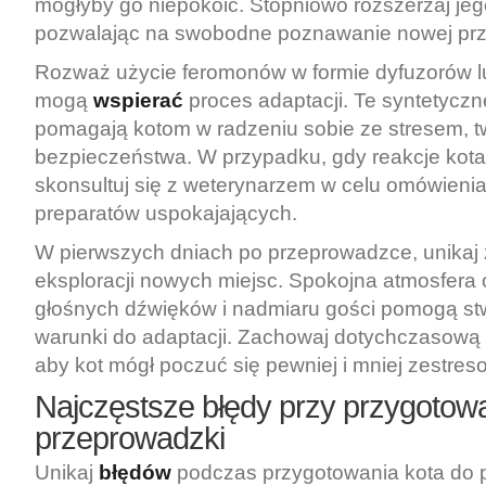
mogłyby go niepokoić. Stopniowo rozszerzaj jego
pozwalając na swobodne poznawanie nowej prze
Rozważ użycie feromonów w formie dyfuzorów l
mogą
wspierać
proces adaptacji. Te syntetycz
pomagają kotom w radzeniu sobie ze stresem, 
bezpieczeństwa. W przypadku, gdy reakcje kota
skonsultuj się z weterynarzem w celu omówieni
preparatów uspokajających.
W pierwszych dniach po przeprowadzce, unikaj
eksploracji nowych miejsc. Spokojna atmosfera 
głośnych dźwięków i nadmiaru gości pomogą st
warunki do adaptacji. Zachowaj dotychczasową d
aby kot mógł poczuć się pewniej i mniej zestres
Najczęstsze błędy przy przygotowa
przeprowadzki
Unikaj
błędów
podczas przygotowania kota do 