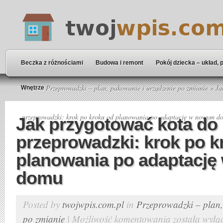
Beczka z różnościami
Budowa i remont
Pokój dziecka – układ, 
Home
»
Przeprowadzki – plan, pakowanie i urządzenie po zmianie
» Ja
Wnętrze
przeprowadzki: krok po kroku od planowania po adaptację w nowym d
Jak przygotować kota do
przeprowadzki: krok po k
planowania po adaptacj
domu
Posted by
twojwpis.com.pl
in
Przeprowadzki – plan,
po zmianie
|
Możliwość komentowania
została wyłą
Jak