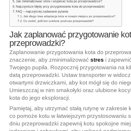
Jak minimalizować stres i wspierać kota po przeprowadzce?
Najczęstsze błędy przy przygotowaniu kota do przeprowadzki
FAQ – najczęściej zadawane pytania
Jak długo trwa adaptacja kota w nowym miejscu po przeprowadzce?
Co zrobić, jeśli kot ucieknie podczas przeprowadzki?
Jak zaplanować
przygotowanie ko
przeprowadzki
?
Zaplanowanie przygotowania kota do przeprow
znaczenie, aby zminimalizować
stres
i zapewni
Twojego pupila. Rozpocznij przygotowania na ki
datą przeprowadzki. Ustaw transporter w widoc
otwartymi drzwiczkami, aby kot mógł się do nieg
Umieszczaj w nim smakołyki oraz ulubione kocy
kota do jego eksploracji.
Pamiętaj, aby utrzymać stałą rutynę w zakresie 
co pomoże kotu w łatwiejszym przystosowaniu s
dniu przeprowadzki zapewnij kotu spokojne miej