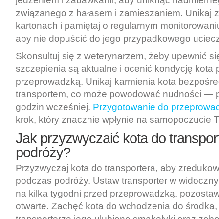
jedzeniem i zabawkami, aby uniknąć nadmierne
związanego z hałasem i zamieszaniem. Unikaj 
kartonach i pamiętaj o regularnym monitorowan
aby nie dopuścić do jego przypadkowego uciecz
Skonsultuj się z weterynarzem, żeby upewnić si
szczepienia są aktualne i ocenić kondycję kota 
przeprowadzką. Unikaj karmienia kota bezpośre
transportem, co może powodować nudności — po
godzin wcześniej.
Przygotowanie do przeprowad
krok, który znacznie wpłynie na samopoczucie 
Jak przyzwyczaić kota do transport
podróży?
Przyzwyczaj kota do transportera, aby zredukow
podczas podróży. Ustaw transporter w widoczn
na kilka tygodni przed przeprowadzką, pozostaw
otwarte. Zachęć kota do wchodzenia do środka,
transporterze jego ulubione smakołyki oraz zaba