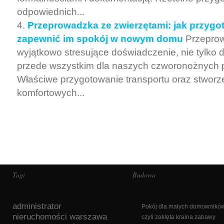
odpowiednich...
Przeprowadzka ze zwierzętami: jak przygot
zapewnić im spokój w nowym domu
Przepro
wyjątkowo stresujące doświadczenie, nie tylko dl
przede wszystkim dla naszych czworonożnych pr
Właściwe przygotowanie transportu oraz stworz
komfortowych...
Tagi
Budowa
administrator
Pokój dla małych domowników
nieruchomości warszawa
czyli zaklęta kraina zabawy