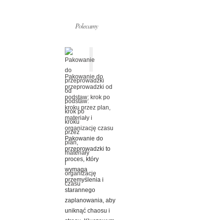
Polecamy
Pakowanie do
przeprowadzki od
podstaw: krok po
kroku przez plan,
materiały i
organizację czasu
Pakowanie do
przeprowadzki to
proces, który
wymaga
przemyślenia i
starannego
zaplanowania, aby
uniknąć chaosu i