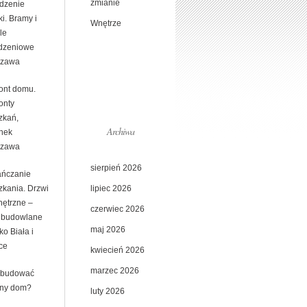
zmianie
dzenie
ki. Bramy i
Wnętrze
le
dzeniowe
szawa
nt domu.
nty
zkań,
Archiwa
enek
szawa
sierpień 2026
ńczanie
lipiec 2026
zkania. Drzwi
ętrzne –
czerwiec 2026
y budowlane
maj 2026
ko Biała i
ce
kwiecień 2026
marzec 2026
zbudować
lny dom?
luty 2026