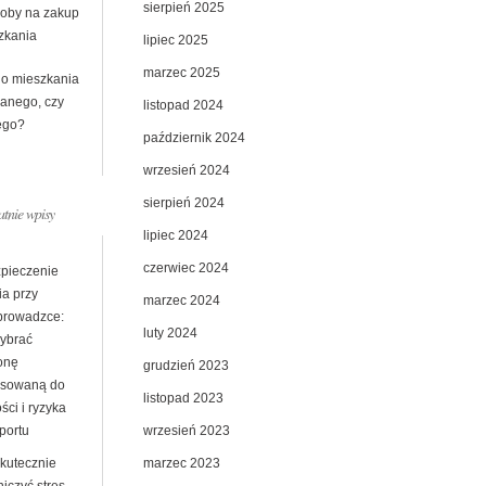
sierpień 2025
oby na zakup
zkania
lipiec 2025
marzec 2025
o mieszkania
anego, czy
listopad 2024
ego?
październik 2024
wrzesień 2024
sierpień 2024
atnie wpisy
lipiec 2024
czerwiec 2024
pieczenie
ia przy
marzec 2024
prowadzce:
luty 2024
wybrać
onę
grudzień 2023
sowaną do
listopad 2023
ści i ryzyka
wrzesień 2023
portu
marzec 2023
skutecznie