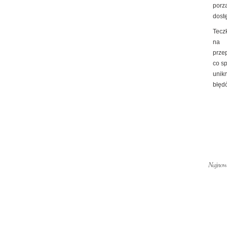
porz
dost
Tecz
na
prze
co s
unik
błędó
Najnows