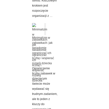
stresu. Kluczowym
krokiem jest
rozpoczęcie
organizacji z …
Minimalizm w
zabawkach: jak
świadomie
ograniczać ich
liczbę i wspierać
rozwój dziecka
Ograniczenie
liczby zabawek w
dziecięcym
świecie może
wydawać się
trudnym zadaniem,
ale to jeden z
kluczy do