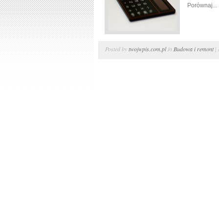
Porównaj...
Posted by
twojwpis.com.pl
in
Budowa i remont
|