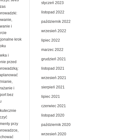
iczyć stres
styczeń 2023
zas
listopad 2022
prowadzki:
owanie,
październik 2022
wanie i
wrzesień 2022
rcie
jonalne krok
lipiec 2022
roku
marzec 2022
wka i
grudzień 2021
enie przed
listopad 2021
prowadzką:
zaplanować
wrzesień 2021
żnianie,
sierpień 2021
rażanie i
port bez
lipiec 2021
u
czerwiec 2021
skutecznie
listopad 2020
czyć
menty przy
październik 2020
prowadzce,
wrzesień 2020
achować