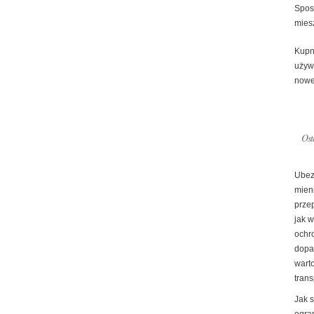
Spos
mies
Kupn
używ
now
Ost
Ubez
mien
prze
jak 
ochr
dopa
warto
trans
Jak 