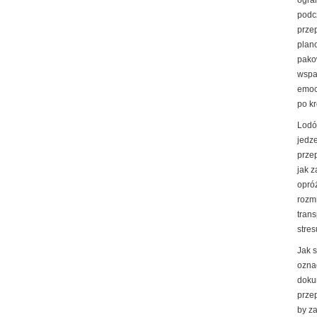
ogran
podc
prze
plan
pako
wspa
emoc
po k
Lodó
jedz
prze
jak 
opró
rozm
trans
stres
Jak 
ozna
doku
prze
by z