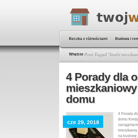
Beczka z różnościami
Budowa i re
Home
» Posts Tagged "kredyt mieszkan
Wnętrze
4 Porady dla 
mieszkaniowy 
domu
4 Porady dl
domu Kredyt
cze 29, 2018
zaciągnięci
mieszkania.
na budowę d