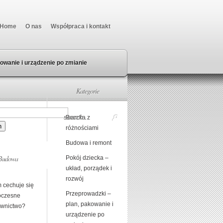
Home
O nas
Współpraca i kontakt
owanie i urządzenie po zmianie
Kategorie
Beczka z
różnościami
Budowa i remont
Budowa
Pokój dziecka –
układ, porządek i
rozwój
 cechuje się
Przeprowadzki –
czesne
plan, pakowanie i
wnictwo?
urządzenie po