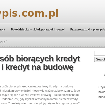
mont
Pokój dziecka – układ, porządek i rozwój
Przeprowadzki – plan, pak
iowy"
osób biorących kredyt
i kredyt na budowę
a osób biorących kredyt mieszkaniowy i kredyt na budowę
Czym
 mieszkaniowy to duże i niezwykle ważne zobowiązanie. Jego
nowo
e wiąże się też z ważną życiową decyzją – zakupem własnego
budo
 Podobnie jest, gdy myślisz o własnym domu i bierzesz kredyt
omu Co należy wiedzieć, decydując się na tak ogromny krok?