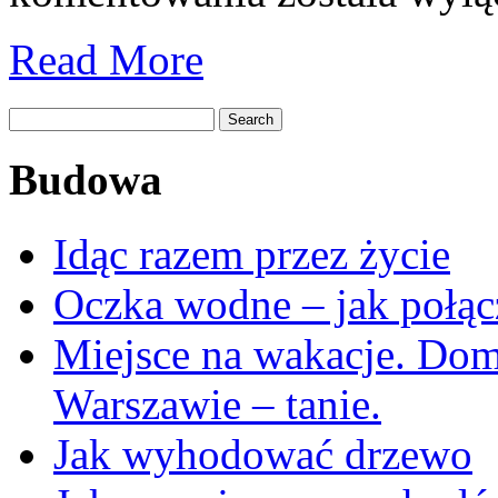
warto
pomyśleć
Read More
jak
już
wspólnie
zamieszkamy?
Budowa
Idąc razem przez życie
Oczka wodne – jak połąc
Miejsce na wakacje. Do
Warszawie – tanie.
Jak wyhodować drzewo