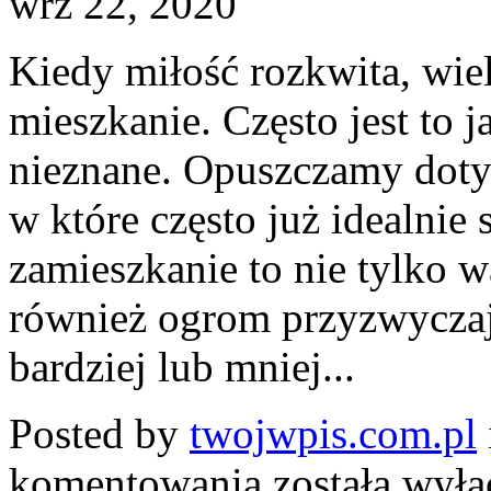
wrz 22, 2020
Kiedy miłość rozkwita, wie
mieszkanie. Często jest to
nieznane. Opuszczamy doty
w które często już idealni
zamieszkanie to nie tylko w
również ogrom przyzwyczaj
bardziej lub mniej...
Posted by
twojwpis.com.pl
O
komentowania
została wył
czym