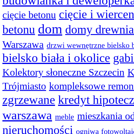
budowlanka i deweloperk
cięcie i wierce
cięcie betonu
dom
betonu
domy drewnia
Warszawa
drzwi wewnętrzne bielsko b
bielsko biała i okolice
gabi
Kolektory słoneczne Szczecin
K
Trójmiasto
kompleksowe remon
zgrzewane
kredyt hipotec
warszawa
mieszkania o
meble
nieruchomości
ogniwa fotowolta