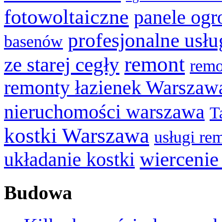
fotowoltaiczne
panele og
profesjonalne usł
basenów
remont
ze starej cegły
remo
remonty łazienek Warszaw
nieruchomości warszawa
T
kostki Warszawa
usługi r
wiercenie
układanie kostki
Budowa